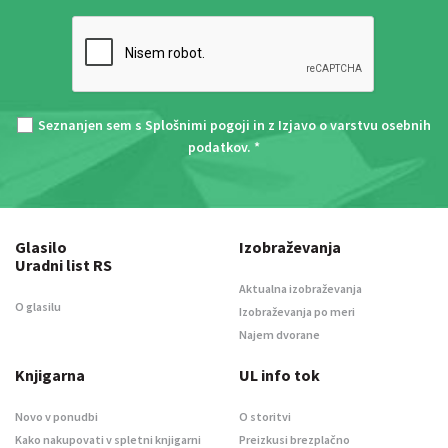
Seznanjen sem s
Splošnimi pogoji
in z
Izjavo o varstvu osebnih
podatkov
. *
Glasilo
Izobraževanja
Uradni list RS
Aktualna izobraževanja
O glasilu
Izobraževanja po meri
Najem dvorane
Knjigarna
UL info tok
Novo v ponudbi
O storitvi
Kako nakupovati v spletni knjigarni
Preizkusi brezplačno