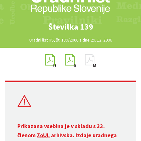
Številka 139
Uradni list RS, št. 139/2006 z dne 29. 12. 2006
Prikazana vsebina je v skladu s 33.
členom
ZoUL
arhivska. Izdaje uradnega