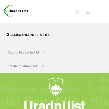
G
LASILO URADNI LIST RS
Glasilo Uradni list RS
Preklic dokumentov