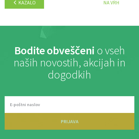
KAZALO
NA VRH
Bodite obveščeni
o vseh
naših novostih, akcijah in
dogodkih
PRIJAVA