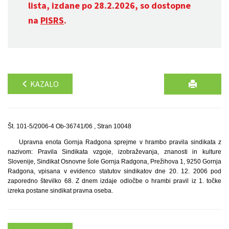
lista, izdane po 28.2.2026, so dostopne
na
PISRS
.
KAZALO
Št. 101-5/2006-4 Ob-36741/06 , Stran 10048
Upravna enota Gornja Radgona sprejme v hrambo pravila sindikata z
nazivom: Pravila Sindikata vzgoje, izobraževanja, znanosti in kulture
Slovenije, Sindikat Osnovne šole Gornja Radgona, Prežihova 1, 9250 Gornja
Radgona, vpisana v evidenco statutov sindikatov dne 20. 12. 2006 pod
zaporedno številko 68. Z dnem izdaje odločbe o hrambi pravil iz 1. točke
izreka postane sindikat pravna oseba.