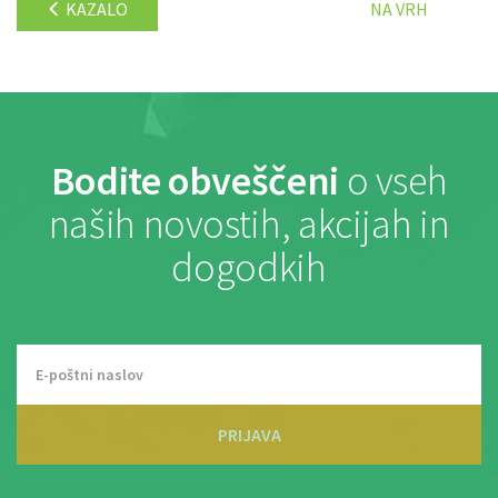
KAZALO
NA VRH
Bodite obveščeni
o vseh
naših novostih, akcijah in
dogodkih
PRIJAVA