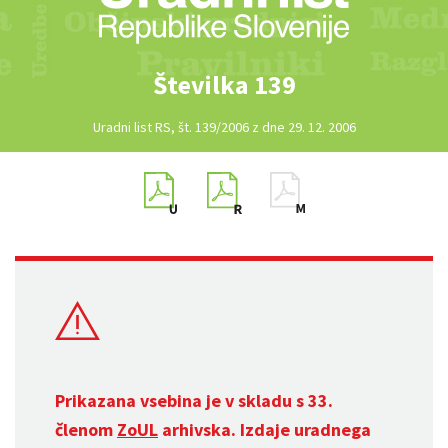
Številka 139
Uradni list RS, št. 139/2006 z dne 29. 12. 2006
Prikazana vsebina je v skladu s 33.
členom
ZoUL
arhivska. Izdaje uradnega