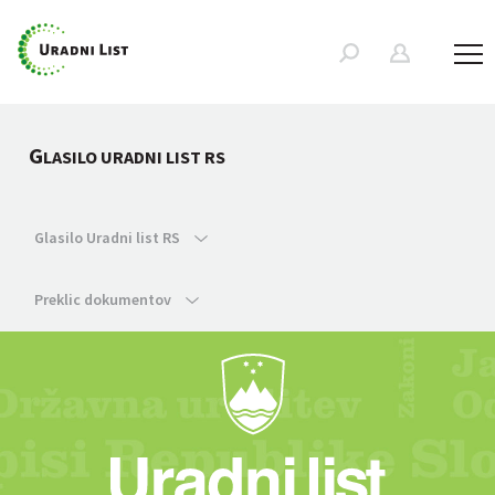
G
LASILO URADNI LIST RS
Glasilo Uradni list RS
Preklic dokumentov