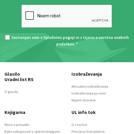
Seznanjen sem s
Splošnimi pogoji
in z
Izjavo o varstvu osebnih
podatkov
. *
Glasilo
Izobraževanja
Uradni list RS
Aktualna izobraževanja
O glasilu
Izobraževanja po meri
Najem dvorane
Knjigarna
UL info tok
Novo v ponudbi
O storitvi
Kako nakupovati v spletni knjigarni
Preizkusi brezplačno