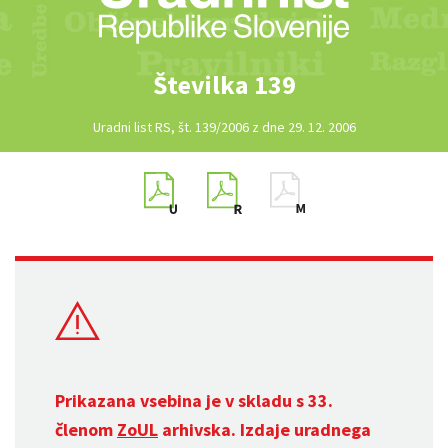
Številka 139
Uradni list RS, št. 139/2006 z dne 29. 12. 2006
Prikazana vsebina je v skladu s 33.
členom
ZoUL
arhivska. Izdaje uradnega