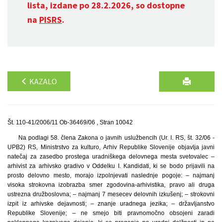
lista, izdane po 28.2.2026, so dostopne
na
PISRS
.
KAZALO
Št. 110-41/2006/11 Ob-36469/06 , Stran 10042
Na podlagi 58. člena Zakona o javnih uslužbencih (Ur. l. RS, št. 32/06 -
UPB2) RS, Ministrstvo za kulturo, Arhiv Republike Slovenije objavlja javni
natečaj za zasedbo prostega uradniškega delovnega mesta svetovalec –
arhivist za arhivsko gradivo v Oddelku I. Kandidati, ki se bodo prijavili na
prosto delovno mesto, morajo izpolnjevati naslednje pogoje: – najmanj
visoka strokovna izobrazba smer zgodovina-arhivistika, pravo ali druga
ustrezna družboslovna; – najmanj 7 mesecev delovnih izkušenj; – strokovni
izpit iz arhivske dejavnosti; – znanje uradnega jezika; – državljanstvo
Republike Slovenije; – ne smejo biti pravnomočno obsojeni zaradi