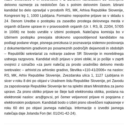
delovno razmerje za nedoločen čas s polnim delovnim časom. Izbrani
kandidat bo delo opravljal v prostorih RS, MK, Arhiva Republike Slovenije,
Kongresni trg 1, 1000 Ljubljana. Formalno nepopolne prijave se v skladu s
24. členom Uredbe o postopku za zasedbo prostega delovnega mesta v
organih državne uprave in v pravosodnih organih (Ur. l. RS, št. 22/04, 57/05
in 10/06) ne bodo uvrstile v izbirni postopek. Natečajna komisija bo v
izbirnem postopku presojala strokovno usposobljenost kandidatov na
podlagi podane vloge, pisnega preizkusa iz poznavanja sistemov poslovanja
z dokumentarnim gradivom po posameznih področjih dejavnosti in obdobjih
– Republiški sekretariat za notranje zadeve SR Slovenije in morebitnega
ustnega razgovora. Kandidat vloži prijavo v pisni obliki, ki jo pošlje v zaprti
ovojnici z označbo »za javni natečaj za prosto uradniško delovno mesto
svetovalec – arhivist za arhivsko gradivo, številka »110-41/2006« na naslov:
RS, MK, Arhiv Republike Slovenije, Zvezdarska ulica 1, 1127 Ljubljana in
sicer v roku 8 dni po objavi v Uradnem listu Republike Slovenije, pri Zavodu
za zaposlovanje Republike Slovenije ter na spletni strani Ministrstva za javno
upravo. Za pisno obliko prijave se šteje tudi elektronska oblika, poslana na
elektronski naslov: ars@gov.si, pri čemer veljavnost prijave ni pogojena z
elektronskim podpisom. Kandidati bodo o izbiri pisno obveščeni najkasneje v
roku 60 dni po objavi javnega natečaja. Informacije o izvedbi javnega
natečaja daje Jolanda Fon (tel. 01/241-42-24).