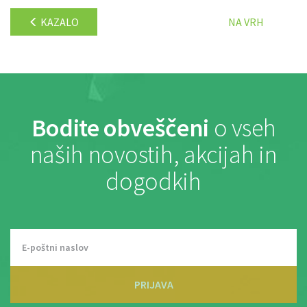
KAZALO
NA VRH
Bodite obveščeni
o vseh
naših novostih, akcijah in
dogodkih
PRIJAVA