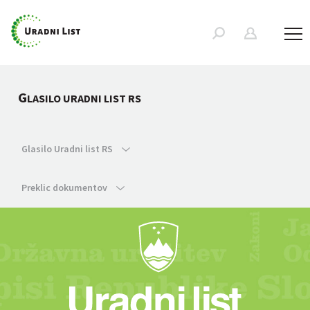
G
LASILO URADNI LIST RS
Glasilo Uradni list RS
Preklic dokumentov