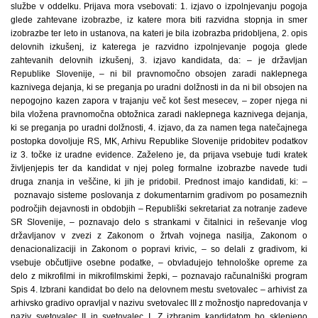
službe v oddelku. Prijava mora vsebovati: 1. izjavo o izpolnjevanju pogoja
glede zahtevane izobrazbe, iz katere mora biti razvidna stopnja in smer
izobrazbe ter leto in ustanova, na kateri je bila izobrazba pridobljena, 2. opis
delovnih izkušenj, iz katerega je razvidno izpolnjevanje pogoja glede
zahtevanih delovnih izkušenj, 3. izjavo kandidata, da: – je državljan
Republike Slovenije, – ni bil pravnomočno obsojen zaradi naklepnega
kaznivega dejanja, ki se preganja po uradni dolžnosti in da ni bil obsojen na
nepogojno kazen zapora v trajanju več kot šest mesecev, – zoper njega ni
bila vložena pravnomočna obtožnica zaradi naklepnega kaznivega dejanja,
ki se preganja po uradni dolžnosti, 4. izjavo, da za namen tega natečajnega
postopka dovoljuje RS, MK, Arhivu Republike Slovenije pridobitev podatkov
iz 3. točke iz uradne evidence. Zaželeno je, da prijava vsebuje tudi kratek
življenjepis ter da kandidat v njej poleg formalne izobrazbe navede tudi
druga znanja in veščine, ki jih je pridobil. Prednost imajo kandidati, ki: –
poznavajo sisteme poslovanja z dokumentarnim gradivom po posameznih
področjih dejavnosti in obdobjih – Republiški sekretariat za notranje zadeve
SR Slovenije, – poznavajo delo s strankami v čitalnici in reševanje vlog
državljanov v zvezi z Zakonom o žrtvah vojnega nasilja, Zakonom o
denacionalizaciji in Zakonom o popravi krivic, – so delali z gradivom, ki
vsebuje občutljive osebne podatke, – obvladujejo tehnološke opreme za
delo z mikrofilmi in mikrofilmskimi žepki, – poznavajo računalniški program
Spis 4. Izbrani kandidat bo delo na delovnem mestu svetovalec – arhivist za
arhivsko gradivo opravljal v nazivu svetovalec III z možnostjo napredovanja v
naziv svetovalec II in svetovalec I. Z izbranim kandidatom bo sklenjeno