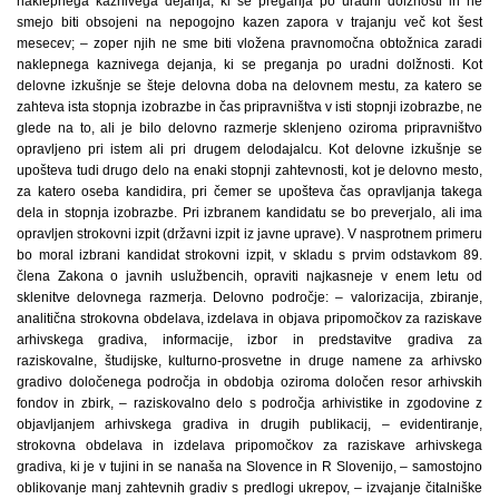
naklepnega kaznivega dejanja, ki se preganja po uradni dolžnosti in ne
smejo biti obsojeni na nepogojno kazen zapora v trajanju več kot šest
mesecev; – zoper njih ne sme biti vložena pravnomočna obtožnica zaradi
naklepnega kaznivega dejanja, ki se preganja po uradni dolžnosti. Kot
delovne izkušnje se šteje delovna doba na delovnem mestu, za katero se
zahteva ista stopnja izobrazbe in čas pripravništva v isti stopnji izobrazbe, ne
glede na to, ali je bilo delovno razmerje sklenjeno oziroma pripravništvo
opravljeno pri istem ali pri drugem delodajalcu. Kot delovne izkušnje se
upošteva tudi drugo delo na enaki stopnji zahtevnosti, kot je delovno mesto,
za katero oseba kandidira, pri čemer se upošteva čas opravljanja takega
dela in stopnja izobrazbe. Pri izbranem kandidatu se bo preverjalo, ali ima
opravljen strokovni izpit (državni izpit iz javne uprave). V nasprotnem primeru
bo moral izbrani kandidat strokovni izpit, v skladu s prvim odstavkom 89.
člena Zakona o javnih uslužbencih, opraviti najkasneje v enem letu od
sklenitve delovnega razmerja. Delovno področje: – valorizacija, zbiranje,
analitična strokovna obdelava, izdelava in objava pripomočkov za raziskave
arhivskega gradiva, informacije, izbor in predstavitve gradiva za
raziskovalne, študijske, kulturno-prosvetne in druge namene za arhivsko
gradivo določenega področja in obdobja oziroma določen resor arhivskih
fondov in zbirk, – raziskovalno delo s področja arhivistike in zgodovine z
objavljanjem arhivskega gradiva in drugih publikacij, – evidentiranje,
strokovna obdelava in izdelava pripomočkov za raziskave arhivskega
gradiva, ki je v tujini in se nanaša na Slovence in R Slovenijo, – samostojno
oblikovanje manj zahtevnih gradiv s predlogi ukrepov, – izvajanje čitalniške