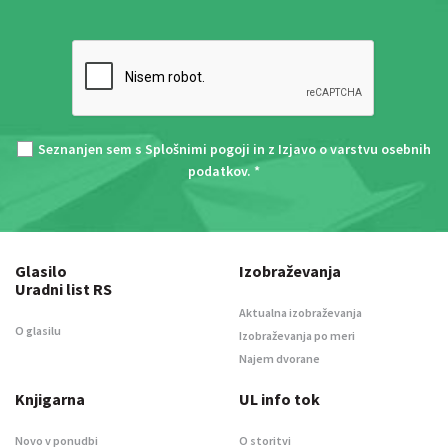
Seznanjen sem s
Splošnimi pogoji
in z
Izjavo o varstvu osebnih
podatkov
. *
Glasilo
Izobraževanja
Uradni list RS
Aktualna izobraževanja
O glasilu
Izobraževanja po meri
Najem dvorane
Knjigarna
UL info tok
Novo v ponudbi
O storitvi