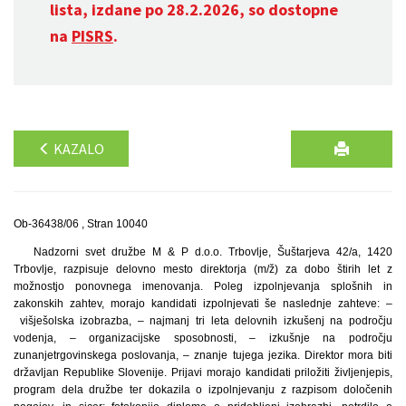
lista, izdane po 28.2.2026, so dostopne
na
PISRS
.
KAZALO
Ob-36438/06 , Stran 10040
Nadzorni svet družbe M & P d.o.o. Trbovlje, Šuštarjeva 42/a, 1420
Trbovlje, razpisuje delovno mesto direktorja (m/ž) za dobo štirih let z
možnostjo ponovnega imenovanja. Poleg izpolnjevanja splošnih in
zakonskih zahtev, morajo kandidati izpolnjevati še naslednje zahteve: –
višješolska izobrazba, – najmanj tri leta delovnih izkušenj na področju
vodenja, – organizacijske sposobnosti, – izkušnje na področju
zunanjetrgovinskega poslovanja, – znanje tujega jezika. Direktor mora biti
državljan Republike Slovenije. Prijavi morajo kandidati priložiti življenjepis,
program dela družbe ter dokazila o izpolnjevanju z razpisom določenih