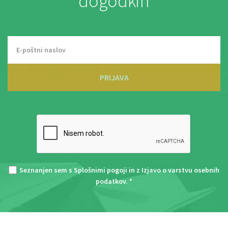
dogodkih
PRIJAVA
Seznanjen sem s
Splošnimi pogoji
in z
Izjavo o varstvu osebnih
podatkov
. *