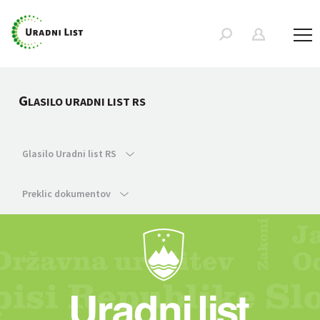
G
LASILO URADNI LIST RS
Glasilo Uradni list RS
Preklic dokumentov