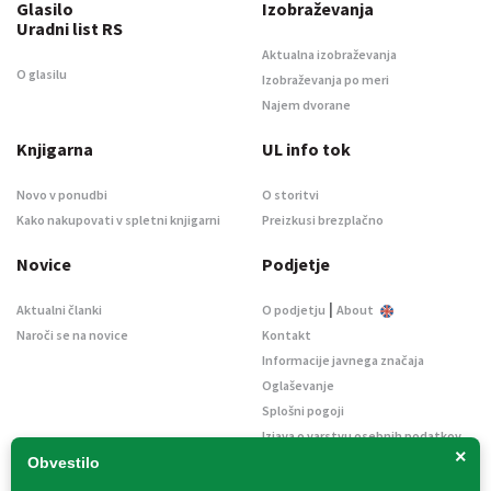
Glasilo
Izobraževanja
Uradni list RS
Aktualna izobraževanja
O glasilu
Izobraževanja po meri
Najem dvorane
Knjigarna
UL info tok
Novo v ponudbi
O storitvi
Kako nakupovati v spletni knjigarni
Preizkusi brezplačno
Novice
Podjetje
|
Aktualni članki
O podjetju
About
Naroči se na novice
Kontakt
Informacije javnega značaja
Oglaševanje
Splošni pogoji
Izjava o varstvu osebnih podatkov
×
E-dražbe
Obvestilo