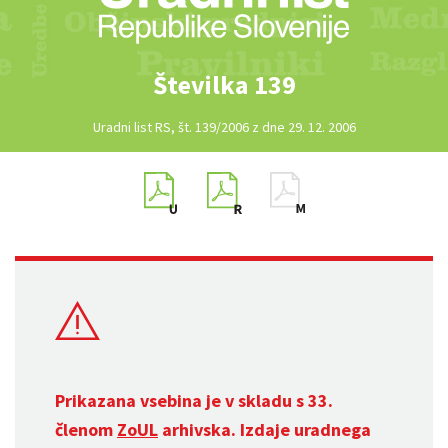
Številka 139
Uradni list RS, št. 139/2006 z dne 29. 12. 2006
Prikazana vsebina je v skladu s 33.
členom
ZoUL
arhivska. Izdaje uradnega