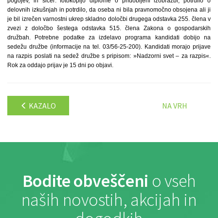
pogojev, in sicer: fotokopijo diplome o pridobljeni izobrazbi, potrdilo o
delovnih izkušnjah in potrdilo, da oseba ni bila pravnomočno obsojena ali ji
je bil izrečen varnostni ukrep skladno določbi drugega odstavka 255. člena v
zvezi z določbo šestega odstavka 515. člena Zakona o gospodarskih
družbah. Potrebne podatke za izdelavo programa kandidati dobijo na
sedežu družbe (informacije na tel. 03/56-25-200). Kandidati morajo prijave
na razpis poslati na sedež družbe s pripisom: »Nadzorni svet – za razpis«.
Rok za oddajo prijav je 15 dni po objavi.
KAZALO
NA VRH
Bodite obveščeni
o vseh
naših novostih, akcijah in