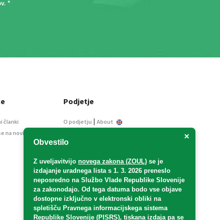
ov
. *
ce
Podjetje
|
i članki
O podjetju
About
se na novice
Kontakt
×
Obvestilo
Informacije javnega
značaja
Z uveljavitvijo
novega zakona (ZOUL)
se je
Oglaševanje
izdajanje uradnega lista s 1. 3. 2026 preneslo
Splošni pogoji
neposredno
na Službo Vlade Republike Slovenije
Izjava o varstvu osebnih
za zakonodajo
. Od tega datuma bodo vse objave
podatkov
dostopne izključno v elektronski obliki na
spletišču Pravnega informacijskega sistema
E-dražbe
Republike Slovenije (PISRS), tiskana izdaja pa se