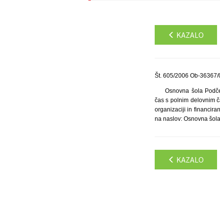
KAZALO
Št. 605/2006 Ob-36367/0
Osnovna šola Podčetr
čas s polnim delovnim č
organizaciji in financir
na naslov: Osnovna šola 
KAZALO