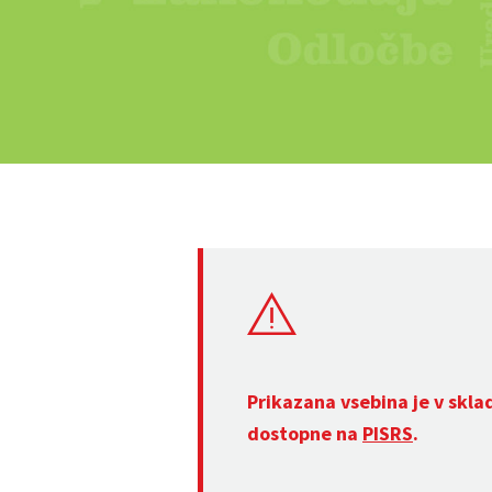
Prikazana vsebina je v skla
dostopne na
PISRS
.