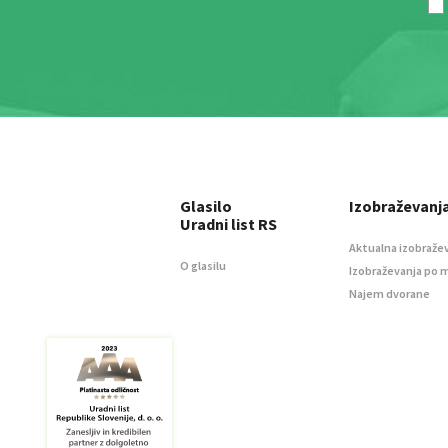
Glasilo
Izobraževanj
Uradni list RS
Aktualna izobraže
O glasilu
Izobraževanja po 
Najem dvorane