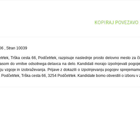
KOPIRAJ POVEZAVO
6 , Stran 10039
tek, Trška cesta 66, Podčetrtek, razpisuje naslednje prosto delovno mesto za čis
asom do vrnitve odsotnega delavca na delo. Kandidati morajo izpolnjevati pogo
anju vzgoje in izobraževanja. Prijave z dokazili o izpolnjevanju pogojev sprejemam
Podčetrtek, Trška cesta 66, 3254 Podčetrtek. Kandidate bomo obvestili o izboru v 