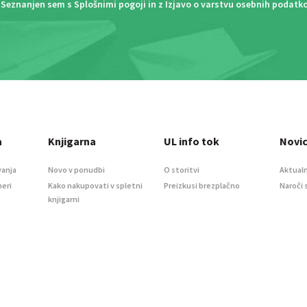
Seznanjen sem s
Splošnimi pogoji
in z
Izjavo o varstvu osebnih podatk
a
Knjigarna
UL info tok
Novi
vanja
Novo v ponudbi
O storitvi
Aktualn
meri
Kako nakupovati v spletni
Preizkusi brezplačno
Naroči 
knjigarni