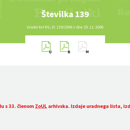
Številka 139
Uradni list RS, št. 139/2006 z dne 29. 12. 2006
du s 33. členom
ZoUL
arhivska. Izdaje uradnega lista, iz