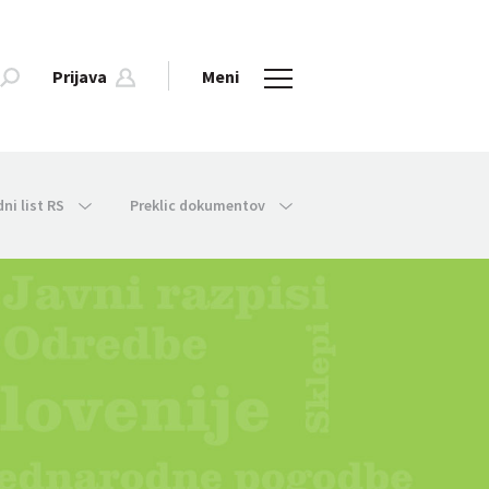
Prijava
Meni
dni list RS
Preklic dokumentov