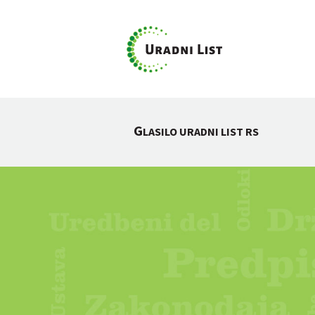
G
LASILO URADNI LIST RS