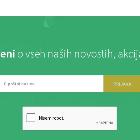
eni
o vseh naših novostih, akci
PRIJAVA