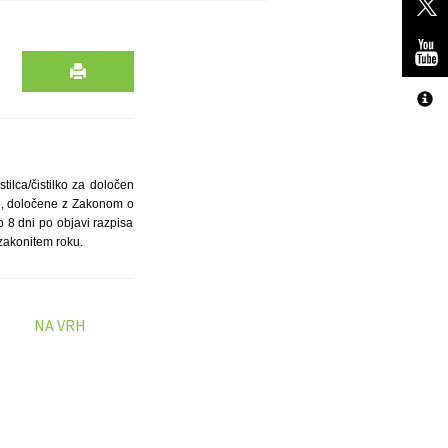
tilca/čistilko za določen
je, določene z Zakonom o
o 8 dni po objavi razpisa
zakonitem roku.
NA VRH