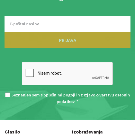
PRIJAVA
Seznanjen sem s
Splošnimi pogoji
in z
Izjavo o varstvu osebnih
podatkov
. *
Glasilo
Izobraževanja