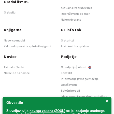
Uradni list RS
Aktualna izobraževanja
O glasilu
Izobraževanja po meri
Najem dvorane
Knjigarna
UL info tok
Novo v ponudbi
O storitvi
Kako nakupovati v spletni knjigarni
Preizkusi brezplačno
Novice
Podjetje
|
Aktualni članki
O podjetju
About
Naroči se na novice
Kontakt
Informacije javnega značaja
Oglaševanje
Splošni pogoji
Izjava o varstvu osebnih podatkov
×
E-dražbe
Obvestilo
Z uveljavitvijo
novega zakona (ZOUL)
se je
izdajanje uradnega