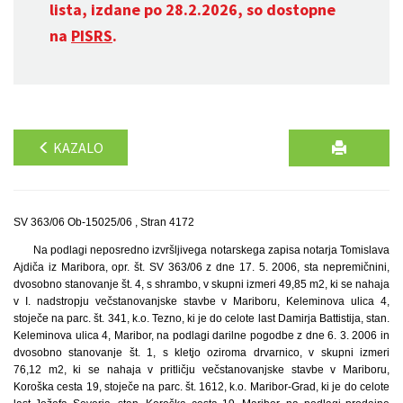
lista, izdane po 28.2.2026, so dostopne
na
PISRS
.
KAZALO
SV 363/06 Ob-15025/06 , Stran 4172
Na podlagi neposredno izvršljivega notarskega zapisa notarja Tomislava
Ajdiča iz Maribora, opr. št. SV 363/06 z dne 17. 5. 2006, sta nepremičnini,
dvosobno stanovanje št. 4, s shrambo, v skupni izmeri 49,85 m2, ki se nahaja
v I. nadstropju večstanovanjske stavbe v Mariboru, Keleminova ulica 4,
stoječe na parc. št. 341, k.o. Tezno, ki je do celote last Damirja Battistija, stan.
Keleminova ulica 4, Maribor, na podlagi darilne pogodbe z dne 6. 3. 2006 in
dvosobno stanovanje št. 1, s kletjo oziroma drvarnico, v skupni izmeri
76,12 m2, ki se nahaja v pritličju večstanovanjske stavbe v Mariboru,
Koroška cesta 19, stoječe na parc. št. 1612, k.o. Maribor-Grad, ki je do celote