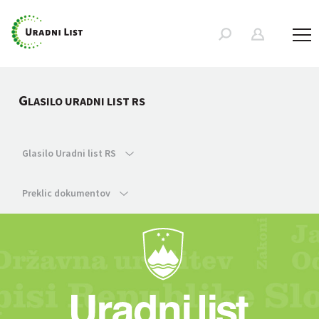
G
LASILO URADNI LIST RS
Glasilo Uradni list RS
Preklic dokumentov