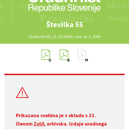
Številka 55
Uradni list RS, št. 55/2006 z dne 26. 5. 2006
Prikazana vsebina je v skladu s 33.
členom
ZoUL
arhivska. Izdaje uradnega