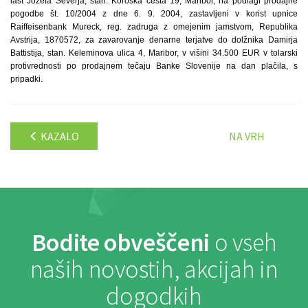
last Jožefa Severja, stan. Koroška cesta 19, Maribor, na podlagi prodajne
pogodbe št. 10/2004 z dne 6. 9. 2004, zastavljeni v korist upnice
Raiffeisenbank Mureck, reg. zadruga z omejenim jamstvom, Republika
Avstrija, 1870572, za zavarovanje denarne terjatve do dolžnika Damirja
Battistija, stan. Keleminova ulica 4, Maribor, v višini 34.500 EUR v tolarski
protivrednosti po prodajnem tečaju Banke Slovenije na dan plačila, s
pripadki.
KAZALO
NA VRH
Bodite obveščeni
o vseh
naših novostih, akcijah in
dogodkih