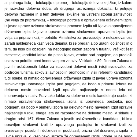
ali potnega lista, – fotokopijo diplome, – fotokopijo delovne knjižice, iz katere
je razvidna delovna doba, ali drugega ustreznega dokazila, ki potrjuje
delovno razmerje in s tem delovne izkušnje na ustrezni stopnji zahtevnosti
(ne velja za pripravnika), – fotokopija potrdila o opravljenem državnem izpitu
iz javne uprave oziroma strokovnem upravnem izpitu ali izjavo o opravljenem
državnem izpitu iz javne uprave oziroma strokovnem upravnem izpitu (ne
velja za pripravnika), – potrdilo Ministrstva za pravosodje o nekaznovanosti
zaradi naklepnega kaznivega dejanja, ki se preganja po uradni dolžnosti in o
tem, da niso bili obsojeni na nepogojno kazen zapora v trajanju več kot šest
mesecev; kandidat lahko da pisno izjavo, vendar pod pogojem, da predloži
ustrezno potrdilo pred imenovanjem v naziv. V skladu z 89. členom Zakona o
javnih uslužbencih lahko za navedeni delovni mesti (višji svetovalec za
področje turizma, stikov z javnostjo in promocijo in višji referent) kandidirajo
tudi osebe, ki nimajo opravljenega državnega izpita iz javne uprave oziroma
strokovnega upravnega izpita pod pogojem, da bodo v primeru izbora na
delovno mesto navedeni izpit opravile najkasneje v enem letu od
imenovanja v naziv. Prav tako lahko za delovno mesto kandidirajo osebe, ki
nimajo opravljenega strokovnega izpita iz upravnega postopka, pod
pogojem, da bodo v primeru izbora na delovno mesto navedeni izpit opravile
najkasneje v roku enega leta od razporeditve na delovno mesto. V skladu z
drugim odst. 167. člena Zakona o javnih uslužbencih se kandidatu, ki ima
opravljen strokovni izpit iz upravnega postopka in strokovni izpit za
izvrševanje posebnih dolžnosti in pooblastil, prizna del državnega izpita iz
javne uprave, ki vsebinsko ustreza že opravljenem izpitu. Vloge, ki ne bodo