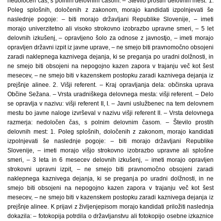
nedoločen čas, s polnim delovnim časom. – Število prostih delovnih mest: 1.
Poleg splošnih, določenih z zakonom, morajo kandidati izpolnjevati še
naslednje pogoje: – biti morajo državljani Republike Slovenije, – imeti
morajo univerzitetno ali visoko strokovno izobrazbo upravne smeri, – 5 let
delovnih izkušenj, – opravljeno šolo za odnose z javnostjo, – imeti morajo
opravljen državni izpit iz javne uprave, – ne smejo biti pravnomočno obsojeni
zaradi naklepnega kaznivega dejanja, ki se preganja po uradni dolžnosti, in
ne smejo biti obsojeni na nepogojno kazen zapora v trajanju več kot šest
mesecev, – ne smejo biti v kazenskem postopku zaradi kaznivega dejanja iz
prejšnje alinee. 2. Višji referent. – Kraj opravljanja dela: občinska uprava
Občine Sežana. – Vrsta uradniškega delovnega mesta: višji referent. – Delo
se opravlja v nazivu: višji referent II, I. – Javni uslužbenec na tem delovnem
mestu bo javne naloge izvrševal v nazivu višji referent II. – Vrsta delovnega
razmerja: nedoločen čas, s polnim delovnim časom. – Število prostih
delovnih mest: 1. Poleg splošnih, določenih z zakonom, morajo kandidati
izpolnjevati še naslednje pogoje: – biti morajo državljani Republike
Slovenije, – imeti morajo višjo strokovno izobrazbo upravne ali splošne
smeri, – 3 leta in 6 mesecev delovnih izkušenj, – imeti morajo opravljen
strokovni upravni izpit, – ne smejo biti pravnomočno obsojeni zaradi
naklepnega kaznivega dejanja, ki se preganja po uradni dolžnosti, in ne
smejo biti obsojeni na nepogojno kazen zapora v trajanju več kot šest
mesecev, – ne smejo biti v kazenskem postopku zaradi kaznivega dejanja iz
prejšnje alinee. K prijavi z življenjepisom morajo kandidati priložiti naslednja
dokazila: – fotokopija potrdila o državljanstvu ali fotokopijo osebne izkaznice