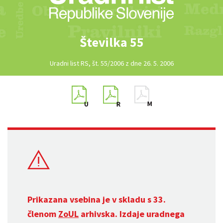
Številka 55
Uradni list RS, št. 55/2006 z dne 26. 5. 2006
Prikazana vsebina je v skladu s 33.
členom
ZoUL
arhivska. Izdaje uradnega