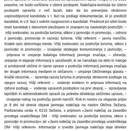
popolne, ne bodo uvrščene v izbirni postopek. Natečajna komisija bo izbirni
postopek opravila v več fazah, tako da bo preverjala strokovno
usposobljenost kandidata v I. fazi na podlagi dokumentacije, ki jo predloži
kandidat, in v II. fazi z ustnim razgovorom s kandidati. Prednost pri izbiri bodo
imeli kandidati z delovnimi izkušnjami in znanjem na naslednjih področjih: –
višji svetovalec za področje turizma, stikov z javnostjo in promocijo, – odnosi
z javnostjo, promocije in razvoju turizma. Višji referent: – javna naročila.
Kratek opis delovnega mesta: Višji svetovalec za področje turizma, stikov z
javnostjo in promocijo: – izvajanje strategije komuniciranja z javnostjo, –
priprava in urejanje kataloga informacij javnega značaja, – zbiranje,
urejanje in dajanje informacij o vprašanjih, ki se nanašajo na delo in naloge
iz pristojnosti občine in njene uprave s področja informacij javnega značaja
ter drugih informacij medijem in občanom, – urejanje Občinskega glasila –
Kraški obzornik, – spremlja razvoj turizma in pripravlja strokovne podlage za
njegov razvoj. Višji referent: – vodenje evidenc in priprava informacij na
njihovi podlagi, – vodenje upravnih postopkov na prvi stopnji, – opravljanje
tajniških in administrativnih opravil za potrebe direktorja občinske uprave, –
izvajanje nalog na področju javnih naročil. Rok in naslov za vlaganje prijav
je 8 dni od dneva objave javnega natečaja na naslov Občina Sežana,
Partizanska cesta 4, 6210 Sežana, s pripisom »Javni natečaj za zasedbo
prostega uradniškega DM - Višji svetovalec za področje turizma, stikov z
javnostjo in promocijo« ali »Javni natečaj za zasedbo prostega uradniškega
DM- Višji referent«. Informacije o izvedbi javnega natečaja daje direktor