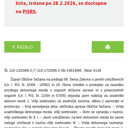
lista, izdane po 28.2.2026, so dostopne
na
PISRS
.
KAZALO
Št. 110-13/2006-2, 110-17/2006-2 Ob-14619/06 , Stran 4139
Župan Občine Sežana na podlagi 58. člena Zakona o javnih uslužbencih
(Ur. l. RS, št. 32/06 - UPB2) in 20. člena Uredbe o postopku za zasedbo
prostega delovnega mesta v organih državne uprave in v pravosodnih
organih (Ur. l. RS, št. 22/04 in 57/05) objavlja javni natečaj za uradniški
delovni mesti 1. Višji svetovalec za področje turizma, stikov z javnostjo in
promocijo. – Kraj opravljanja dela: občinska uprava Občine Sežana. – Vrsta
uradniškega delovnega mesta: višji svetovalec. – Delo se opravlja v nazivu:
višji svetovalec III, II, I. – Javni uslužbenec na tem delovnem mestu bo javne
naloge izvrševal v nazivu višji svetovalec III. – Vrsta delovnega razmerja: