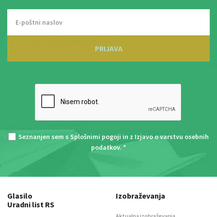
PRIJAVA
Seznanjen sem s
Splošnimi pogoji
in z
Izjavo o varstvu osebnih
podatkov
. *
Glasilo
Izobraževanja
Uradni list RS
Aktualna izobraževanja