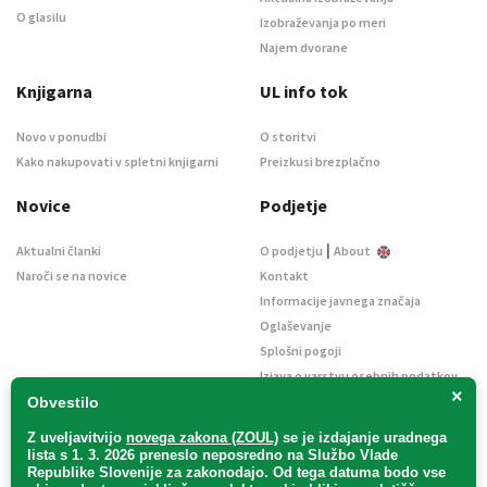
O glasilu
Izobraževanja po meri
Najem dvorane
Knjigarna
UL info tok
Novo v ponudbi
O storitvi
Kako nakupovati v spletni knjigarni
Preizkusi brezplačno
Novice
Podjetje
|
Aktualni članki
O podjetju
About
Naroči se na novice
Kontakt
Informacije javnega značaja
Oglaševanje
Splošni pogoji
Izjava o varstvu osebnih podatkov
×
E-dražbe
Obvestilo
Z uveljavitvijo
novega zakona (ZOUL)
se je
izdajanje uradnega
lista s 1. 3. 2026 preneslo
neposredno
na Službo Vlade
Republike Slovenije za zakonodajo
. Od tega datuma bodo vse