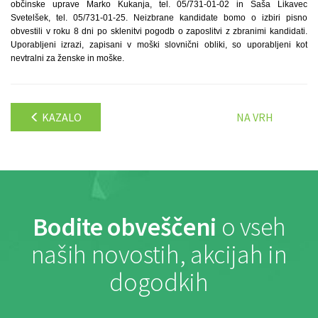
občinske uprave Marko Kukanja, tel. 05/731-01-02 in Saša Likavec
Svetelšek, tel. 05/731-01-25. Neizbrane kandidate bomo o izbiri pisno
obvestili v roku 8 dni po sklenitvi pogodb o zaposlitvi z zbranimi kandidati.
Uporabljeni izrazi, zapisani v moški slovnični obliki, so uporabljeni kot
nevtralni za ženske in moške.
KAZALO
NA VRH
Bodite obveščeni
o vseh
naših novostih, akcijah in
dogodkih