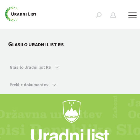
G
LASILO URADNI LIST RS
Glasilo Uradni list RS
Preklic dokumentov