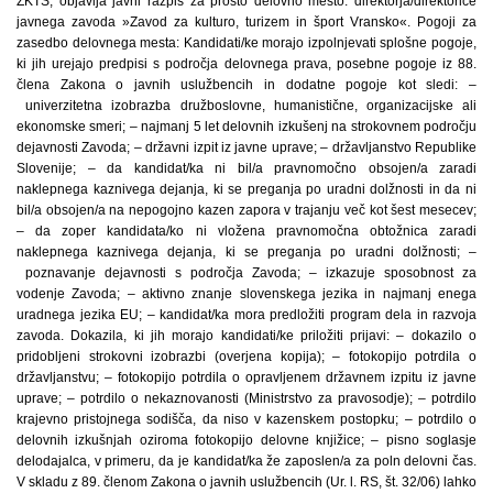
ZKTŠ, objavlja javni razpis za prosto delovno mesto: direktorja/direktorice
javnega zavoda »Zavod za kulturo, turizem in šport Vransko«. Pogoji za
zasedbo delovnega mesta: Kandidati/ke morajo izpolnjevati splošne pogoje,
ki jih urejajo predpisi s področja delovnega prava, posebne pogoje iz 88.
člena Zakona o javnih uslužbencih in dodatne pogoje kot sledi: –
univerzitetna izobrazba družboslovne, humanistične, organizacijske ali
ekonomske smeri; – najmanj 5 let delovnih izkušenj na strokovnem področju
dejavnosti Zavoda; – državni izpit iz javne uprave; – državljanstvo Republike
Slovenije; – da kandidat/ka ni bil/a pravnomočno obsojen/a zaradi
naklepnega kaznivega dejanja, ki se preganja po uradni dolžnosti in da ni
bil/a obsojen/a na nepogojno kazen zapora v trajanju več kot šest mesecev;
– da zoper kandidata/ko ni vložena pravnomočna obtožnica zaradi
naklepnega kaznivega dejanja, ki se preganja po uradni dolžnosti; –
poznavanje dejavnosti s področja Zavoda; – izkazuje sposobnost za
vodenje Zavoda; – aktivno znanje slovenskega jezika in najmanj enega
uradnega jezika EU; – kandidat/ka mora predložiti program dela in razvoja
zavoda. Dokazila, ki jih morajo kandidati/ke priložiti prijavi: – dokazilo o
pridobljeni strokovni izobrazbi (overjena kopija); – fotokopijo potrdila o
državljanstvu; – fotokopijo potrdila o opravljenem državnem izpitu iz javne
uprave; – potrdilo o nekaznovanosti (Ministrstvo za pravosodje); – potrdilo
krajevno pristojnega sodišča, da niso v kazenskem postopku; – potrdilo o
delovnih izkušnjah oziroma fotokopijo delovne knjižice; – pisno soglasje
delodajalca, v primeru, da je kandidat/ka že zaposlen/a za poln delovni čas.
V skladu z 89. členom Zakona o javnih uslužbencih (Ur. l. RS, št. 32/06) lahko