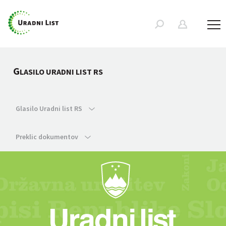
G
LASILO URADNI LIST RS
Glasilo Uradni list RS
Preklic dokumentov