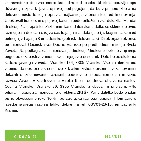
za navedeno delovno mesto kandidira tudi oseba, ki nima opravljenega
državnega izpita iz javne uprave, pod pogojem, da bo v primeru izbora na
delovno mesto le tega opravila najkasneje v enem letu od imenovanja.
Upoštevali bomo samo prijave, katerim bodo priložena vsa dokazila. Mandat
direktorja/ice traja 5 let. Z izbranim kandidatom/kandidatko se sklene delovno
razmerje za določen čas, za čas trajanja mandata (5 let), s krajšim časom od
polnega, v trajanju 8 ur tedensko (petinski delovni čas). Direktorja/direktorico
bo imenoval Občinski svet Občine Vransko po predhodnem mnenju Sveta
Zavoda. Na podlagi akta o imenovanju direktorja/direktorice sklene z njim/njo
pogodbo o zaposlitvi v imenu sveta njegov predsednik. Delo bo potekalo na
sedežu javnega zavoda: Vransko 134, 3305 Vransko. Vse zainteresirane
vabimo, da pošljejo pisne prijave z kratkim življenjepisom in z zahtevanimi
dokazili o izpolnjevanju razpisnih pogojev ter programom dela in vizijo
razvoja Zavoda v zaprti ovojnici v roku 15 dni od dneva objave na naslov:
Občina Vransko, Vransko 59, 3305 Vransko, z obveznim pripisom: »Ne
odpiraj - razpis za imenovanje direktorja ZKTŠ«. Kandidati/tke bodo o izbiri
pisno obveščeni v roku 30 dni po zaključku javnega razpisa. Informacije o
izvedbi javnega razpisa lahko dobite na tel. 03/703-28-15, pri Jadranki
Kramar.
KAZALO
NA VRH