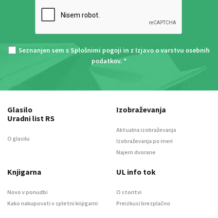
Seznanjen sem s
Splošnimi pogoji
in z
Izjavo o varstvu osebnih
podatkov
. *
Glasilo
Izobraževanja
Uradni list RS
Aktualna izobraževanja
O glasilu
Izobraževanja po meri
Najem dvorane
Knjigarna
UL info tok
Novo v ponudbi
O storitvi
Kako nakupovati v spletni knjigarni
Preizkusi brezplačno