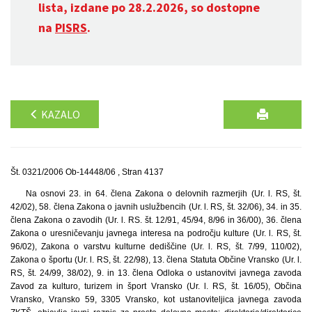
lista, izdane po 28.2.2026, so dostopne
na
PISRS
.
KAZALO
Št. 0321/2006 Ob-14448/06 , Stran 4137
Na osnovi 23. in 64. člena Zakona o delovnih razmerjih (Ur. l. RS, št.
42/02), 58. člena Zakona o javnih uslužbencih (Ur. l. RS, št. 32/06), 34. in 35.
člena Zakona o zavodih (Ur. l. RS. št. 12/91, 45/94, 8/96 in 36/00), 36. člena
Zakona o uresničevanju javnega interesa na področju kulture (Ur. l. RS, št.
96/02), Zakona o varstvu kulturne dediščine (Ur. l. RS, št. 7/99, 110/02),
Zakona o športu (Ur. l. RS, št. 22/98), 13. člena Statuta Občine Vransko (Ur. l.
RS, št. 24/99, 38/02), 9. in 13. člena Odloka o ustanovitvi javnega zavoda
Zavod za kulturo, turizem in šport Vransko (Ur. l. RS, št. 16/05), Občina
Vransko, Vransko 59, 3305 Vransko, kot ustanoviteljica javnega zavoda