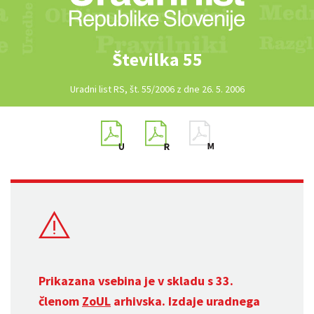
Številka 55
Uradni list RS, št. 55/2006 z dne 26. 5. 2006
Prikazana vsebina je v skladu s 33.
členom
ZoUL
arhivska. Izdaje uradnega