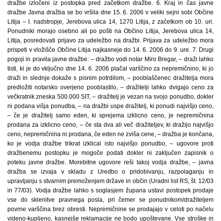
dražbe izločeni iz postopka pred začetkom dražbe. 6. Kraj in čas javne
dražbe Javna dražba se bo vršila dne 15. 6. 2006 v veliki sejni sobi Občine
Litija – I. nadstropje, Jerebova ulica 14, 1270 Litija, z začetkom ob 10. uri.
Ponudniki morajo osebno ali po pošti na Občino Litija, Jerebova ulica 14,
Litija, posredovati prijavo za udeležbo na dražbi. Prijava za udeležbo mora
prispeti v vložišče Občine Litija najkasneje do 14. 6. 2006 do 9. ure. 7. Drugi
pogoji in pravila javne dražbe: – dražbo vodi notar Miro Bregar, – draži lahko
tisti, ki je do vključno dne 14. 6. 2006 plačal varščino za nepremičnino, ki jo
draži in slednje dokaže s pisnim potrdilom, – pooblaščenec dražitelja mora
predložiti notarsko overjeno pooblastilo, – dražitelji lahko dvigajo ceno za
večkratnik zneska 500.000 SIT, – dražitelj je vezan na svojo ponudbo, dokler
ni podana višja ponudba, – na dražbi uspe dražitelj, ki ponudi najvišjo ceno,
– če je dražitelj samo eden, ki sprejema izklicno ceno, je nepremičnina
prodana za izklicno ceno, – če sta dva ali več dražiteljev, ki dražijo najvišjo
ceno, nepremičnina ni prodana, če eden ne zviša cene, – dražba je končana,
ko je vodja dražbe trikrat izklical isto najvišjo ponudbo, – ugovore proti
dražbenemu postopku je mogoče podati dokler ni zaključen zapisnik o
poteku javne dražbe. Morebitne ugovore reši takoj vodja dražbe, – javna
dražba se izvaja v skladu z Uredbo o pridobivanju, razpolaganju in
upravljanju s stvarnim premoženjem države in občin (Uradni list RS, št. 12/03
in 77/03). Vodja dražbe lahko s soglasjem župana ustavi postopek prodaje
vse do sklenitve pravnega posla, pri čemer se ponudnikom/dražiteljem
povrne varščina brez obresti. Nepremičnine se prodajajo v celoti po načelu
videno-kupljeno, kasnejše reklamacije ne bodo upoštevane. Vse stroške in