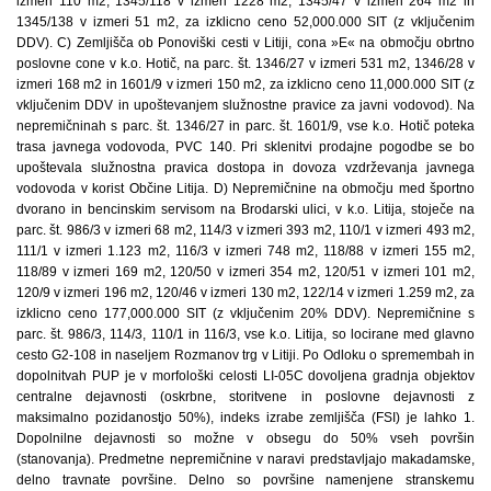
izmeri 110 m2, 1345/118 v izmeri 1228 m2, 1345/47 v izmeri 264 m2 in
1345/138 v izmeri 51 m2, za izklicno ceno 52,000.000 SIT (z vključenim
DDV). C) Zemljišča ob Ponoviški cesti v Litiji, cona »E« na območju obrtno
poslovne cone v k.o. Hotič, na parc. št. 1346/27 v izmeri 531 m2, 1346/28 v
izmeri 168 m2 in 1601/9 v izmeri 150 m2, za izklicno ceno 11,000.000 SIT (z
vključenim DDV in upoštevanjem služnostne pravice za javni vodovod). Na
nepremičninah s parc. št. 1346/27 in parc. št. 1601/9, vse k.o. Hotič poteka
trasa javnega vodovoda, PVC 140. Pri sklenitvi prodajne pogodbe se bo
upoštevala služnostna pravica dostopa in dovoza vzdrževanja javnega
vodovoda v korist Občine Litija. D) Nepremičnine na območju med športno
dvorano in bencinskim servisom na Brodarski ulici, v k.o. Litija, stoječe na
parc. št. 986/3 v izmeri 68 m2, 114/3 v izmeri 393 m2, 110/1 v izmeri 493 m2,
111/1 v izmeri 1.123 m2, 116/3 v izmeri 748 m2, 118/88 v izmeri 155 m2,
118/89 v izmeri 169 m2, 120/50 v izmeri 354 m2, 120/51 v izmeri 101 m2,
120/9 v izmeri 196 m2, 120/46 v izmeri 130 m2, 122/14 v izmeri 1.259 m2, za
izklicno ceno 177,000.000 SIT (z vključenim 20% DDV). Nepremičnine s
parc. št. 986/3, 114/3, 110/1 in 116/3, vse k.o. Litija, so locirane med glavno
cesto G2-108 in naseljem Rozmanov trg v Litiji. Po Odloku o spremembah in
dopolnitvah PUP je v morfološki celosti LI-05C dovoljena gradnja objektov
centralne dejavnosti (oskrbne, storitvene in poslovne dejavnosti z
maksimalno pozidanostjo 50%), indeks izrabe zemljišča (FSI) je lahko 1.
Dopolnilne dejavnosti so možne v obsegu do 50% vseh površin
(stanovanja). Predmetne nepremičnine v naravi predstavljajo makadamske,
delno travnate površine. Delno so površine namenjene stranskemu