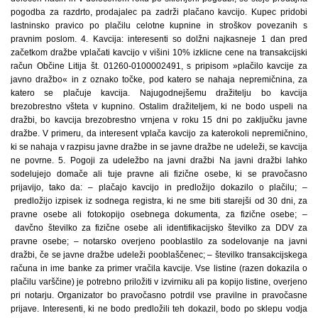
pogodba za razdrto, prodajalec pa zadrži plačano kavcijo. Kupec pridobi
lastninsko pravico po plačilu celotne kupnine in stroškov povezanih s
pravnim poslom. 4. Kavcija: interesenti so dolžni najkasneje 1 dan pred
začetkom dražbe vplačati kavcijo v višini 10% izklicne cene na transakcijski
račun Občine Litija št. 01260-0100002491, s pripisom »plačilo kavcije za
javno dražbo« in z oznako točke, pod katero se nahaja nepremičnina, za
katero se plačuje kavcija. Najugodnejšemu dražitelju bo kavcija
brezobrestno všteta v kupnino. Ostalim dražiteljem, ki ne bodo uspeli na
dražbi, bo kavcija brezobrestno vrnjena v roku 15 dni po zaključku javne
dražbe. V primeru, da interesent vplača kavcijo za katerokoli nepremičnino,
ki se nahaja v razpisu javne dražbe in se javne dražbe ne udeleži, se kavcija
ne povrne. 5. Pogoji za udeležbo na javni dražbi Na javni dražbi lahko
sodelujejo domače ali tuje pravne ali fizične osebe, ki se pravočasno
prijavijo, tako da: – plačajo kavcijo in predložijo dokazilo o plačilu; –
predložijo izpisek iz sodnega registra, ki ne sme biti starejši od 30 dni, za
pravne osebe ali fotokopijo osebnega dokumenta, za fizične osebe; –
davčno številko za fizične osebe ali identifikacijsko številko za DDV za
pravne osebe; – notarsko overjeno pooblastilo za sodelovanje na javni
dražbi, če se javne dražbe udeleži pooblaščenec; – številko transakcijskega
računa in ime banke za primer vračila kavcije. Vse listine (razen dokazila o
plačilu varščine) je potrebno priložiti v izvirniku ali pa kopijo listine, overjeno
pri notarju. Organizator bo pravočasno potrdil vse pravilne in pravočasne
prijave. Interesenti, ki ne bodo predložili teh dokazil, bodo po sklepu vodja