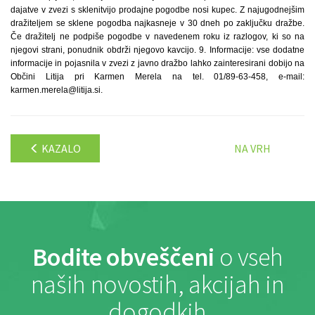
dajatve v zvezi s sklenitvijo prodajne pogodbe nosi kupec. Z najugodnejšim
dražiteljem se sklene pogodba najkasneje v 30 dneh po zaključku dražbe.
Če dražitelj ne podpiše pogodbe v navedenem roku iz razlogov, ki so na
njegovi strani, ponudnik obdrži njegovo kavcijo. 9. Informacije: vse dodatne
informacije in pojasnila v zvezi z javno dražbo lahko zainteresirani dobijo na
Občini Litija pri Karmen Merela na tel. 01/89-63-458, e-mail:
karmen.merela@litija.si.
KAZALO
NA VRH
Bodite obveščeni
o vseh
naših novostih, akcijah in
dogodkih