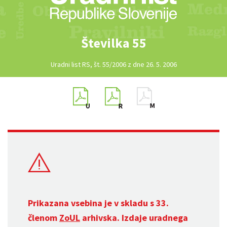
Številka 55
Uradni list RS, št. 55/2006 z dne 26. 5. 2006
Prikazana vsebina je v skladu s 33.
členom
ZoUL
arhivska. Izdaje uradnega