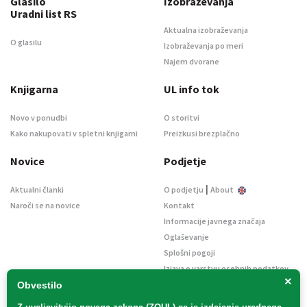
Glasilo
Izobraževanja
Uradni list RS
Aktualna izobraževanja
O glasilu
Izobraževanja po meri
Najem dvorane
Knjigarna
UL info tok
Novo v ponudbi
O storitvi
Kako nakupovati v spletni knjigarni
Preizkusi brezplačno
Novice
Podjetje
|
Aktualni članki
O podjetju
About
Naroči se na novice
Kontakt
Informacije javnega značaja
Oglaševanje
Splošni pogoji
Izjava o varstvu osebnih podatkov
×
E-dražbe
Obvestilo