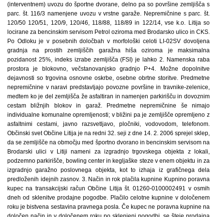
(interventnem) uvozu do športne dvorane, delno pa so površine zemljišča s
parc. št. 116/3 namenjene uvozu v vrstne garaže. Nepremičnine s parc. št.
120/50 120/51, 120/9, 120/46, 118/88, 118/89 in 122/14, vse k.o. Litija so
locirane za bencinskim servisom Petrol oziroma med Brodarsko ulico in CKS.
Po Odloku je v posebnih določbah v morfološki celoti LI-02SV dovoljena
gradnja na prostih zemljiščih garažna hiša oziroma je maksimalna
pozidanost 25%, indeks izrabe zemljišča (FSI) je lahko 2. Namenska raba
prostora je blokovno, večstanovanjsko gradnjo P+4. Možne dopolnitve
dejavnosti so trgovina osnovne oskrbe, osebne obrtne storitve. Predmetne
nepremičnine v naravi predstavljajo povozne površine in travnike-zelenice,
medtem ko je del zemljišča že asfaltiran in namenjen parkirišču in dovoznim
cestam bližnjih blokov in garaž. Predmetne nepremičnine še nimajo
individualne komunalne opremljenosti; v bližini pa je zemljišče opremljeno z
asfaltnimi cestami, javno razsvetljavo, pločniki, vodovodom, telefonom.
Občinski svet Občine Litija je na redni 32. seji z dne 14. 2. 2006 sprejel sklep,
da se zemljišče na območju med športno dvorano in bencinskim servisom na
Brodarski ulici v Litiji nameni za izgradnjo trgovskega objekta z lokali,
podzemno parkirišče, bowling center in kegljaške steze v enem objektu in za
izgradnjo garažno poslovnega objekta, kot to izhaja iz grafičnega dela
predloženih idejnih zasnov. 3. Način in rok plačila kupnine Kupnino poravna
kupec na transakcijski račun Občine Litija št. 01260-0100002491 v osmih
dneh od sklenitve prodajne pogodbe. Plačilo celotne kupnine v določenem
roku je bistvena sestavina pravnega posla. Če kupec ne poravna kupnine na
določen način in v določenem roku po sklenjeni pogodbi, se šteje prodajna