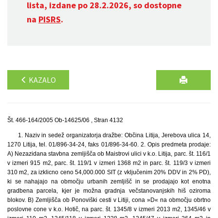
lista, izdane po 28.2.2026, so dostopne
na
PISRS
.
KAZALO
Št. 466-164/2005 Ob-14625/06 , Stran 4132
1. Naziv in sedež organizatorja dražbe: Občina Litija, Jerebova ulica 14,
1270 Litija, tel. 01/896-34-24, faks 01/896-34-60. 2. Opis predmeta prodaje:
A) Nezazidana stavbna zemljišča ob Maistrovi ulici v k.o. Litija, parc. št. 116/1
v izmeri 915 m2, parc. št. 119/1 v izmeri 1368 m2 in parc. št. 119/3 v izmeri
310 m2, za izklicno ceno 54,000.000 SIT (z vključenim 20% DDV in 2% PD),
ki se nahajajo na območju urbanih zemljišč in se prodajajo kot enotna
gradbena parcela, kjer je možna gradnja večstanovanjskih hiš oziroma
blokov. B) Zemljišča ob Ponoviški cesti v Litiji, cona »D« na območju obrtno
poslovne cone v k.o. Hotič, na parc. št. 1345/8 v izmeri 2013 m2, 1345/46 v