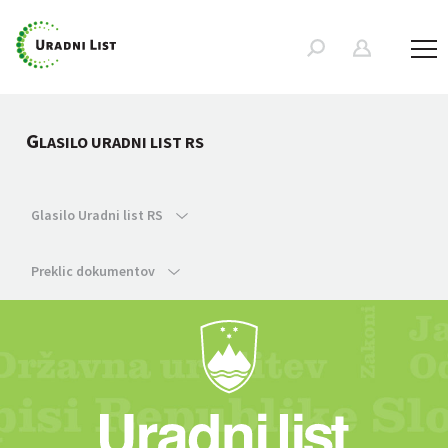
G
LASILO URADNI LIST RS
Glasilo Uradni list RS
Preklic dokumentov