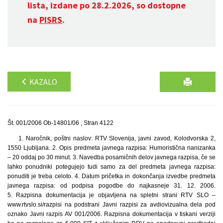
lista, izdane po 28.2.2026, so dostopne
na
PISRS
.
KAZALO
Št. 001/2006 Ob-14801/06 , Stran 4122
1. Naročnik, poštni naslov: RTV Slovenija, javni zavod, Kolodvorska 2,
1550 Ljubljana. 2. Opis predmeta javnega razpisa: Humoristična nanizanka
– 20 oddaj po 30 minut. 3. Navedba posamičnih delov javnega razpisa, če se
lahko ponudniki potegujejo tudi samo za del predmeta javnega razpisa:
ponuditi je treba celoto. 4. Datum pričetka in dokončanja izvedbe predmeta
javnega razpisa: od podpisa pogodbe do najkasneje 31. 12. 2006.
5. Razpisna dokumentacija je objavljena na spletni strani RTV SLO –
www.rtvslo.si/razpisi na podstrani Javni razpisi za avdiovizualna dela pod
oznako Javni razpis AV 001/2006. Razpisna dokumentacija v tiskani verziji