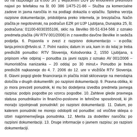
bo na razpolago za 6.000 SIT z vključenim DDV po enodnevni predhodni
najavi po telefaksu na št. 00 386 1/475-21-86 – Služba za komercialne
zadeve in javna naročila in na podlagi dokazila o vplačilu. Spletna verzija
razpisne dokumentacije, pridobljena preko interneta, je brezplačna. Način
plačila je negotovinski, na podračun EZR pri UJP Ljubljana, Dunajska 25, št.
podračuna: 01100-6030355106, sklic na številko 00-51-634-566 z oznako
predmeta plačila (AV RTV 001/2006) in z navedbo davčne številke in sedeža
podjetja. 6. Pojasnila v zvezi z razpisno dokumentacijo – e-pošta:
tanja.princic@rtvslo.si. 7. Polni naslov, datum in ura, kam in do kdaj je treba
predložiti ponudbo: RTV Slovenija, Kolodvorska 2, 1550 Ljubljana, s
pripisom »Ne odpiraj – ponudba za javni razpis z oznako AV 001/2006 –
Humoristična nanizanka – 20 oddaj po 30 minut.« Ponudbo je treba
predložiti najkasneje do 4. 7. 2006 do 12. ure v vložišče RTV Slovenija.
8. Glavni pogoji glede financiranja in plačila in/ali sklicevanje na merodajna
določila v drugih dokumentih: po razpisni dokumentaciji. 9. Pravna oblika, ki
jo mora prevzeti ponudnik, ki mu bo dodeljena izvedba predmeta javnega
razpisa: podpis pogodbe po vzorcu pogodbe. 10. Zahteve glede pravnega
statusa ponudnika/ov in finančno-poslovne in tehnične sposobnosti, ki jih
mora/jo izpolnjevati ponudnik/i: po razpisni dokumentaciji. 11. Datum, po
katerem ponudniki ne morejo odstopiti od ponudbe: od vročitve sklepa o
izbiri najprimernejšega ponudnika. 12. Merila za dodelitev naročila: po
razpisni dokumentaciji. 13. Druge informacije o javnem razpisu: po razpisni
dokumentaciji.