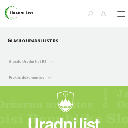
G
LASILO URADNI LIST RS
Glasilo Uradni list RS
Preklic dokumentov