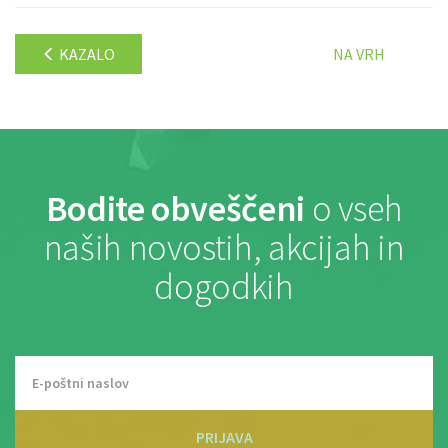
KAZALO
NA VRH
Bodite obveščeni
o vseh
naših novostih, akcijah in
dogodkih
PRIJAVA