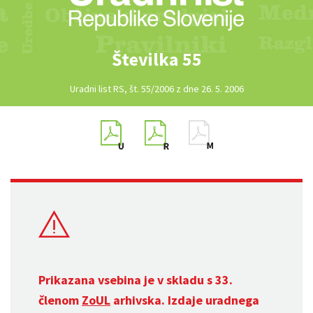
Številka 55
Uradni list RS, št. 55/2006 z dne 26. 5. 2006
Prikazana vsebina je v skladu s 33.
členom
ZoUL
arhivska. Izdaje uradnega