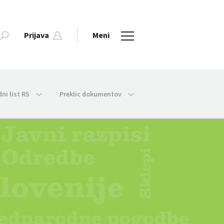
Prijava
Meni
dni list RS
Preklic dokumentov