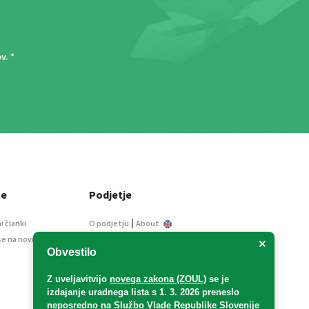
ov
. *
ce
Podjetje
|
i članki
O podjetju
About
se na novice
Kontakt
×
Obvestilo
Informacije javnega
značaja
Z uveljavitvijo
novega zakona (ZOUL)
se je
Oglaševanje
izdajanje uradnega lista s 1. 3. 2026 preneslo
Splošni pogoji
neposredno
na Službo Vlade Republike Slovenije