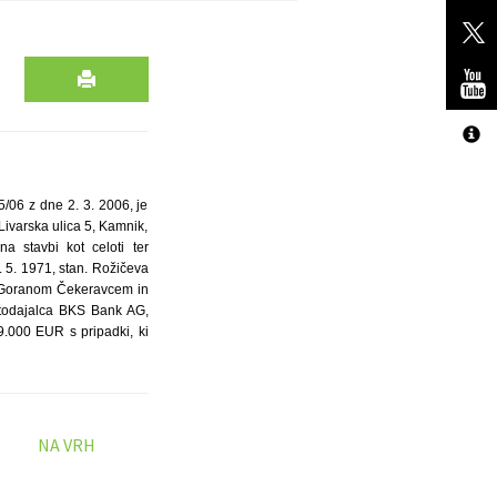
/06 z dne 2. 3. 2006, je
 Livarska ulica 5, Kamnik,
a stavbi kot celoti ter
2. 5. 1971, stan. Rožičeva
a Goranom Čekeravcem in
ditodajalca BKS Bank AG,
59.000 EUR s pripadki, ki
NA VRH