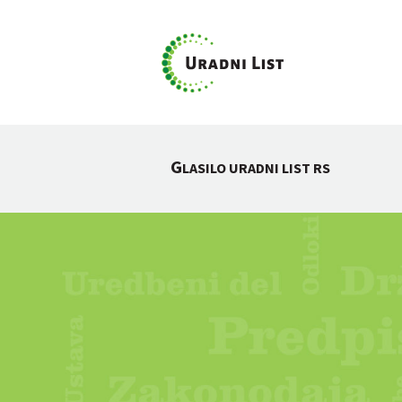
G
LASILO URADNI LIST RS