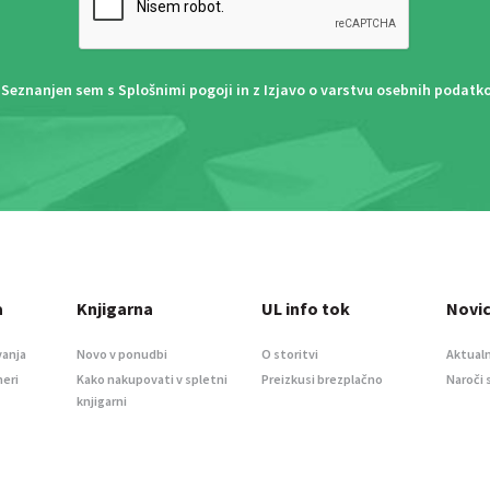
Seznanjen sem s
Splošnimi pogoji
in z
Izjavo o varstvu osebnih podatk
a
Knjigarna
UL info tok
Novi
vanja
Novo v ponudbi
O storitvi
Aktualn
meri
Kako nakupovati v spletni
Preizkusi brezplačno
Naroči 
knjigarni