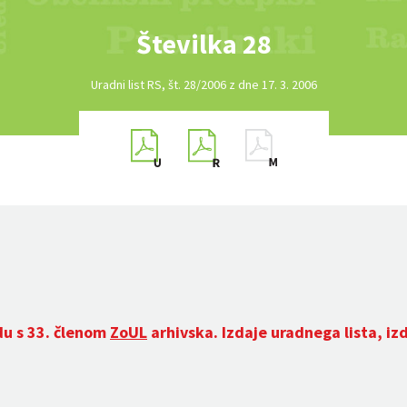
Številka 28
Uradni list RS, št. 28/2006 z dne 17. 3. 2006
du s 33. členom
ZoUL
arhivska. Izdaje uradnega lista, iz