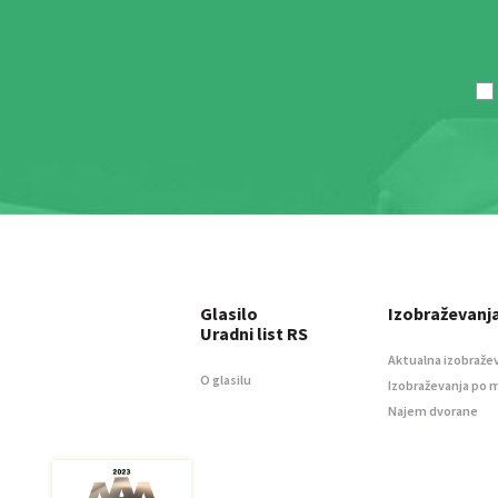
Glasilo
Izobraževanj
Uradni list RS
Aktualna izobraže
O glasilu
Izobraževanja po 
Najem dvorane