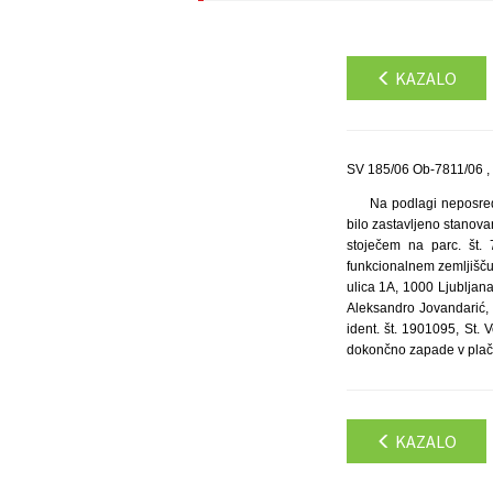
KAZALO
SV 185/06 Ob-7811/06 ,
Na podlagi neposred
bilo zastavljeno stanovan
stoječem na parc. št. 
funkcionalnem zemljišču, 
ulica 1A, 1000 Ljublja
Aleksandro Jovandarić, 
ident. št. 1901095, St. 
dokončno zapade v plači
KAZALO