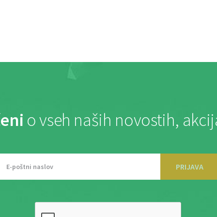
eni
o vseh naših novostih, akci
PRIJAVA