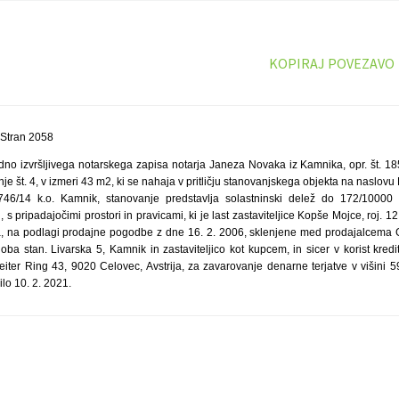
KOPIRAJ POVEZAVO
 Stran 2058
no izvršljivega notarskega zapisa notarja Janeza Novaka iz Kamnika, opr. št. 185
je št. 4, v izmeri 43 m2, ki se nahaja v pritličju stanovanjskega objekta na naslovu
746/14 k.o. Kamnik, stanovanje predstavlja solastninski delež do 172/10000 n
s pripadajočimi prostori in pravicami, ki je last zastaviteljice Kopše Mojce, roj. 1
na, na podlagi prodajne pogodbe z dne 16. 2. 2006, sklenjene med prodajalcem
oba stan. Livarska 5, Kamnik in zastaviteljico kot kupcem, in sicer v korist kre
Veiter Ring 43, 9020 Celovec, Avstrija, za zavarovanje denarne terjatve v višini 
lo 10. 2. 2021.