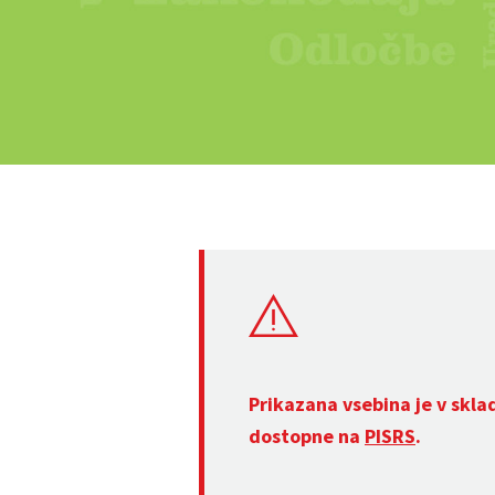
Prikazana vsebina je v skla
dostopne na
PISRS
.