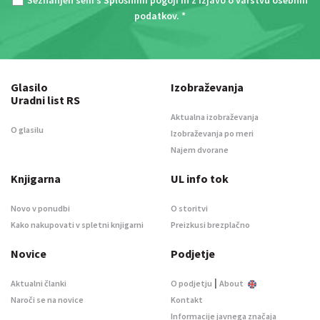
Seznanjen sem s
Splošnimi pogoji
in z
Izjavo o varstvu osebnih
podatkov
. *
Glasilo
Izobraževanja
Uradni list RS
Aktualna izobraževanja
O glasilu
Izobraževanja po meri
Najem dvorane
Knjigarna
UL info tok
Novo v ponudbi
O storitvi
Kako nakupovati v spletni knjigarni
Preizkusi brezplačno
Novice
Podjetje
|
Aktualni članki
O podjetju
About
Naroči se na novice
Kontakt
Informacije javnega značaja