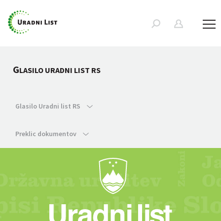
G
LASILO URADNI LIST RS
Glasilo Uradni list RS
Preklic dokumentov