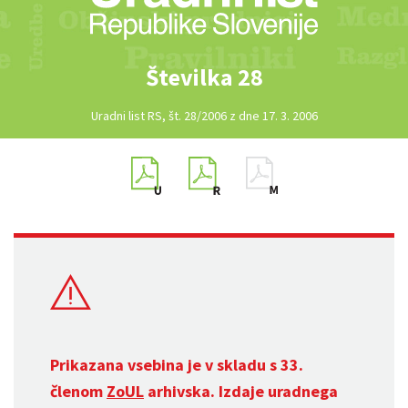
Številka 28
Uradni list RS, št. 28/2006 z dne 17. 3. 2006
Prikazana vsebina je v skladu s 33.
členom
ZoUL
arhivska. Izdaje uradnega