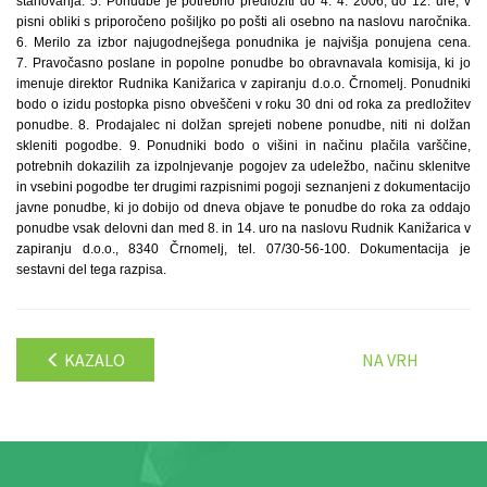
stanovanja. 5. Ponudbe je potrebno predložiti do 4. 4. 2006, do 12. ure, v
pisni obliki s priporočeno pošiljko po pošti ali osebno na naslovu naročnika.
6. Merilo za izbor najugodnejšega ponudnika je najvišja ponujena cena.
7. Pravočasno poslane in popolne ponudbe bo obravnavala komisija, ki jo
imenuje direktor Rudnika Kanižarica v zapiranju d.o.o. Črnomelj. Ponudniki
bodo o izidu postopka pisno obveščeni v roku 30 dni od roka za predložitev
ponudbe. 8. Prodajalec ni dolžan sprejeti nobene ponudbe, niti ni dolžan
skleniti pogodbe. 9. Ponudniki bodo o višini in načinu plačila varščine,
potrebnih dokazilih za izpolnjevanje pogojev za udeležbo, načinu sklenitve
in vsebini pogodbe ter drugimi razpisnimi pogoji seznanjeni z dokumentacijo
javne ponudbe, ki jo dobijo od dneva objave te ponudbe do roka za oddajo
ponudbe vsak delovni dan med 8. in 14. uro na naslovu Rudnik Kanižarica v
zapiranju d.o.o., 8340 Črnomelj, tel. 07/30-56-100. Dokumentacija je
sestavni del tega razpisa.
KAZALO
NA VRH