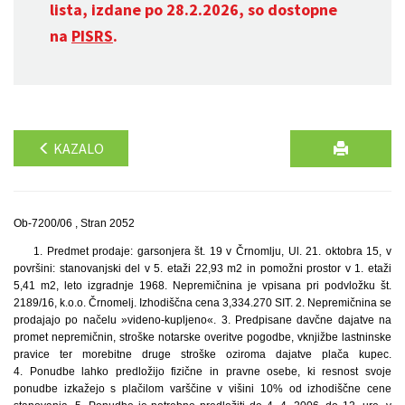
lista, izdane po 28.2.2026, so dostopne
na
PISRS
.
KAZALO
Ob-7200/06 , Stran 2052
1. Predmet prodaje: garsonjera št. 19 v Črnomlju, Ul. 21. oktobra 15, v
površini: stanovanjski del v 5. etaži 22,93 m2 in pomožni prostor v 1. etaži
5,41 m2, leto izgradnje 1968. Nepremičnina je vpisana pri podvložku št.
2189/16, k.o.o. Črnomelj. Izhodiščna cena 3,334.270 SIT. 2. Nepremičnina se
prodajajo po načelu »videno-kupljeno«. 3. Predpisane davčne dajatve na
promet nepremičnin, stroške notarske overitve pogodbe, vknjižbe lastninske
pravice ter morebitne druge stroške oziroma dajatve plača kupec.
4. Ponudbe lahko predložijo fizične in pravne osebe, ki resnost svoje
ponudbe izkažejo s plačilom varščine v višini 10% od izhodiščne cene