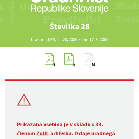
Številka 28
Uradni list RS, št. 28/2006 z dne 17. 3. 2006
Prikazana vsebina je v skladu s 33.
členom
ZoUL
arhivska. Izdaje uradnega