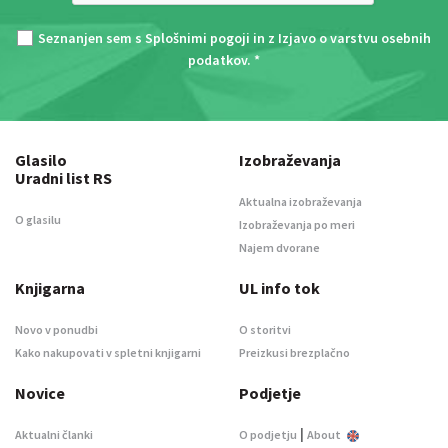
Seznanjen sem s
Splošnimi pogoji
in z
Izjavo o varstvu osebnih
podatkov
. *
Glasilo
Izobraževanja
Uradni list RS
Aktualna izobraževanja
O glasilu
Izobraževanja po meri
Najem dvorane
Knjigarna
UL info tok
Novo v ponudbi
O storitvi
Kako nakupovati v spletni knjigarni
Preizkusi brezplačno
Novice
Podjetje
|
Aktualni članki
O podjetju
About