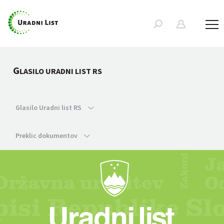
G
LASILO URADNI LIST RS
Glasilo Uradni list RS
Preklic dokumentov