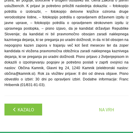
prava, ter pogoje, določene v drugem odstavku 88. člena Zakona o javnih
uslužbencih. K prijavi je potrebno priložiti naslednja dokazila: – fotokopijo
potrdila o izobrazbi, – fotokopijo delovne knjižice oziroma druge
verodostojne listine, – fotokopijo potrdila o opravljenem državnem izpitu iz
javne uprave, – fotokopijo potrdila o opravljenem strokovnem izpitu iz
upravnega postopka, – pisno izjavo, da je kandidat državljan Republike
Slovenije; da kandidat ni bil pravnomočno obsojen zaradi naklepnega
kaznivega dejanja, ki se preganja po uradni dolžnosti, in da ni bil obsojen na
nepogojno kazen zapora v trajanju več kot šest mesecev ter da zoper
kandidata ni vložena pravnomočna obtožnica zaradi naklepnega kaznivega
dejanja, ki se preganja po uradni dolžnosti. Pisno prijavo z življenjepisom in
dokazili o izpolnjevanju pogojev je potrebno poslati v zaprti ovojnici na
naslov: Občina Kamnik, Glavni trg 24, 1240 Kamnik (elektronski naslov:
občina@kamnik.si). Rok za vložitev prijave: 8 dni od dneva objave. Pisno
obvestilo o izbiri: 30 dni po opravljeni izbiri. Dodatne informacije: Franc
Hribernik (01/831-81-03).
KAZALO
NA VRH