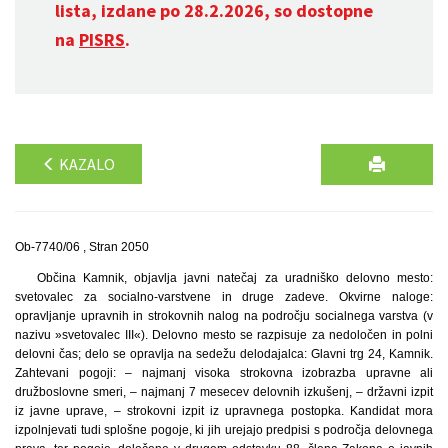
lista, izdane po 28.2.2026, so dostopne
na
PISRS
.
KAZALO
Ob-7740/06 , Stran 2050
Občina Kamnik, objavlja javni natečaj za uradniško delovno mesto:
svetovalec za socialno-varstvene in druge zadeve. Okvirne naloge:
opravljanje upravnih in strokovnih nalog na področju socialnega varstva (v
nazivu »svetovalec III«). Delovno mesto se razpisuje za nedoločen in polni
delovni čas; delo se opravlja na sedežu delodajalca: Glavni trg 24, Kamnik.
Zahtevani pogoji: – najmanj visoka strokovna izobrazba upravne ali
družboslovne smeri, – najmanj 7 mesecev delovnih izkušenj, – državni izpit
iz javne uprave, – strokovni izpit iz upravnega postopka. Kandidat mora
izpolnjevati tudi splošne pogoje, ki jih urejajo predpisi s področja delovnega