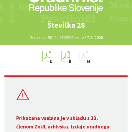
Številka 28
Uradni list RS, št. 28/2006 z dne 17. 3. 2006
Prikazana vsebina je v skladu s 33.
členom
ZoUL
arhivska. Izdaje uradnega