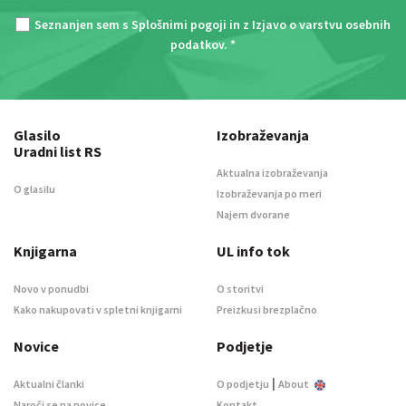
Seznanjen sem s
Splošnimi pogoji
in z
Izjavo o varstvu osebnih
podatkov
. *
Glasilo
Izobraževanja
Uradni list RS
Aktualna izobraževanja
O glasilu
Izobraževanja po meri
Najem dvorane
Knjigarna
UL info tok
Novo v ponudbi
O storitvi
Kako nakupovati v spletni knjigarni
Preizkusi brezplačno
Novice
Podjetje
|
Aktualni članki
O podjetju
About
Naroči se na novice
Kontakt