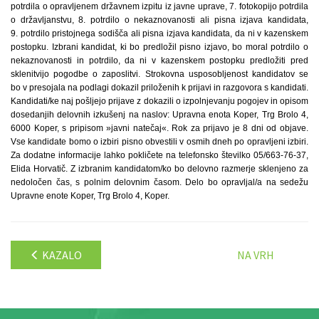
potrdila o opravljenem državnem izpitu iz javne uprave, 7. fotokopijo potrdila
o državljanstvu, 8. potrdilo o nekaznovanosti ali pisna izjava kandidata,
9. potrdilo pristojnega sodišča ali pisna izjava kandidata, da ni v kazenskem
postopku. Izbrani kandidat, ki bo predložil pisno izjavo, bo moral potrdilo o
nekaznovanosti in potrdilo, da ni v kazenskem postopku predložiti pred
sklenitvijo pogodbe o zaposlitvi. Strokovna usposobljenost kandidatov se
bo v presojala na podlagi dokazil priloženih k prijavi in razgovora s kandidati.
Kandidati/ke naj pošljejo prijave z dokazili o izpolnjevanju pogojev in opisom
dosedanjih delovnih izkušenj na naslov: Upravna enota Koper, Trg Brolo 4,
6000 Koper, s pripisom »javni natečaj«. Rok za prijavo je 8 dni od objave.
Vse kandidate bomo o izbiri pisno obvestili v osmih dneh po opravljeni izbiri.
Za dodatne informacije lahko pokličete na telefonsko številko 05/663-76-37,
Elida Horvatič. Z izbranim kandidatom/ko bo delovno razmerje sklenjeno za
nedoločen čas, s polnim delovnim časom. Delo bo opravljal/a na sedežu
Upravne enote Koper, Trg Brolo 4, Koper.
KAZALO
NA VRH