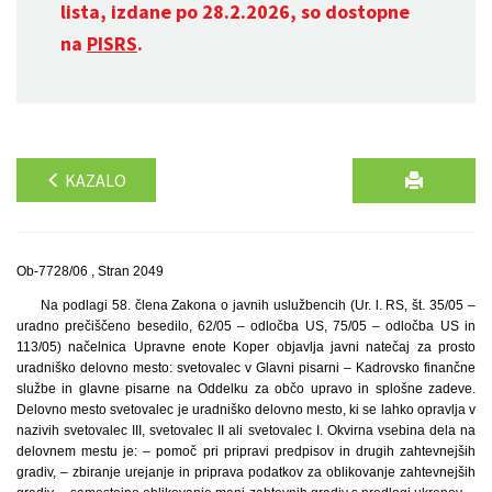
lista, izdane po 28.2.2026, so dostopne
na
PISRS
.
KAZALO
Ob-7728/06 , Stran 2049
Na podlagi 58. člena Zakona o javnih uslužbencih (Ur. l. RS, št. 35/05 –
uradno prečiščeno besedilo, 62/05 – odločba US, 75/05 – odločba US in
113/05) načelnica Upravne enote Koper objavlja javni natečaj za prosto
uradniško delovno mesto: svetovalec v Glavni pisarni – Kadrovsko finančne
službe in glavne pisarne na Oddelku za občo upravo in splošne zadeve.
Delovno mesto svetovalec je uradniško delovno mesto, ki se lahko opravlja v
nazivih svetovalec III, svetovalec II ali svetovalec I. Okvirna vsebina dela na
delovnem mestu je: – pomoč pri pripravi predpisov in drugih zahtevnejših
gradiv, – zbiranje urejanje in priprava podatkov za oblikovanje zahtevnejših