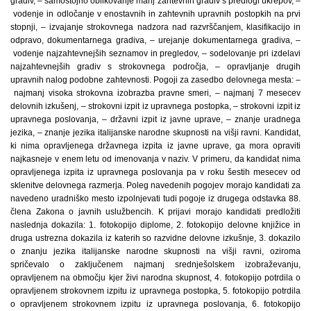
gradiv, – samostojno oblikovanje manj zahtevnih gradiv s predlogi ukrepov, –
vodenje in odločanje v enostavnih in zahtevnih upravnih postopkih na prvi
stopnji, – izvajanje strokovnega nadzora nad razvrščanjem, klasifikacijo in
odpravo, dokumentarnega gradiva, – urejanje dokumentarnega gradiva, –
vodenje najzahtevnejših seznamov in pregledov, – sodelovanje pri izdelavi
najzahtevnejših gradiv s strokovnega področja, – opravljanje drugih
upravnih nalog podobne zahtevnosti. Pogoji za zasedbo delovnega mesta: –
najmanj visoka strokovna izobrazba pravne smeri, – najmanj 7 mesecev
delovnih izkušenj, – strokovni izpit iz upravnega postopka, – strokovni izpit iz
upravnega poslovanja, – državni izpit iz javne uprave, – znanje uradnega
jezika, – znanje jezika italijanske narodne skupnosti na višji ravni. Kandidat,
ki nima opravljenega državnega izpita iz javne uprave, ga mora opraviti
najkasneje v enem letu od imenovanja v naziv. V primeru, da kandidat nima
opravljenega izpita iz upravnega poslovanja pa v roku šestih mesecev od
sklenitve delovnega razmerja. Poleg navedenih pogojev morajo kandidati za
navedeno uradniško mesto izpolnjevati tudi pogoje iz drugega odstavka 88.
člena Zakona o javnih uslužbencih. K prijavi morajo kandidati predložiti
naslednja dokazila: 1. fotokopijo diplome, 2. fotokopijo delovne knjižice in
druga ustrezna dokazila iz katerih so razvidne delovne izkušnje, 3. dokazilo
o znanju jezika italijanske narodne skupnosti na višji ravni, oziroma
spričevalo o zaključenem najmanj srednješolskem izobraževanju,
opravljenem na območju kjer živi narodna skupnost, 4. fotokopijo potrdila o
opravljenem strokovnem izpitu iz upravnega postopka, 5. fotokopijo potrdila
o opravljenem strokovnem izpitu iz upravnega poslovanja, 6. fotokopijo