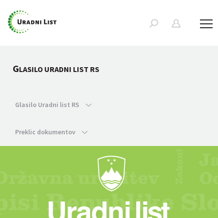
G
LASILO URADNI LIST RS
Glasilo Uradni list RS
Preklic dokumentov