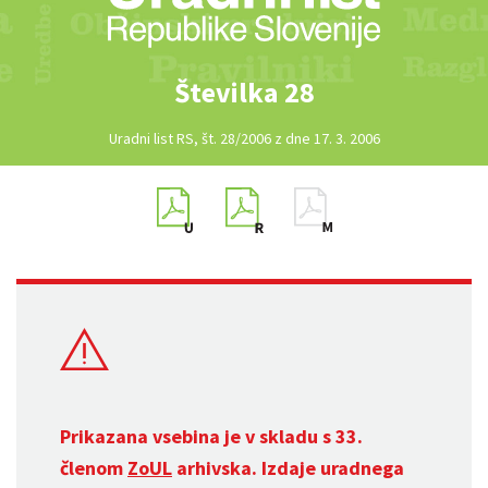
Številka 28
Uradni list RS, št. 28/2006 z dne 17. 3. 2006
Prikazana vsebina je v skladu s 33.
členom
ZoUL
arhivska. Izdaje uradnega