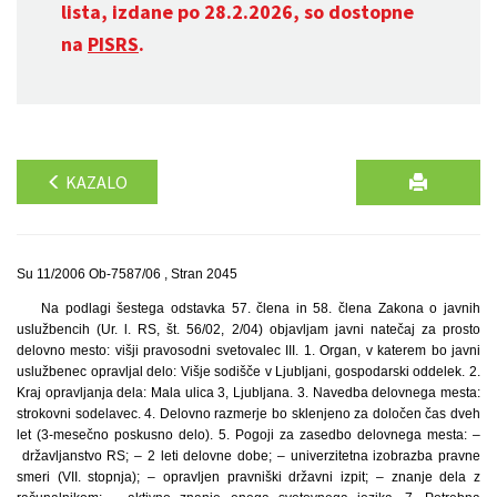
lista, izdane po 28.2.2026, so dostopne
na
PISRS
.
KAZALO
Su 11/2006 Ob-7587/06 , Stran 2045
Na podlagi šestega odstavka 57. člena in 58. člena Zakona o javnih
uslužbencih (Ur. l. RS, št. 56/02, 2/04) objavljam javni natečaj za prosto
delovno mesto: višji pravosodni svetovalec III. 1. Organ, v katerem bo javni
uslužbenec opravljal delo: Višje sodišče v Ljubljani, gospodarski oddelek. 2.
Kraj opravljanja dela: Mala ulica 3, Ljubljana. 3. Navedba delovnega mesta:
strokovni sodelavec. 4. Delovno razmerje bo sklenjeno za določen čas dveh
let (3-mesečno poskusno delo). 5. Pogoji za zasedbo delovnega mesta: –
državljanstvo RS; – 2 leti delovne dobe; – univerzitetna izobrazba pravne
smeri (VII. stopnja); – opravljen pravniški državni izpit; – znanje dela z