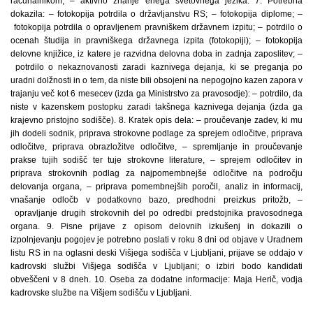
računalnikom; – aktivno znanje enega svetovnega jezika. 7. Potrebna
dokazila: – fotokopija potrdila o državljanstvu RS; – fotokopija diplome; –
fotokopija potrdila o opravljenem pravniškem državnem izpitu; – potrdilo o
ocenah študija in pravniškega državnega izpita (fotokopiji); – fotokopija
delovne knjižice, iz katere je razvidna delovna doba in zadnja zaposlitev; –
potrdilo o nekaznovanosti zaradi kaznivega dejanja, ki se preganja po
uradni dolžnosti in o tem, da niste bili obsojeni na nepogojno kazen zapora v
trajanju več kot 6 mesecev (izda ga Ministrstvo za pravosodje): – potrdilo, da
niste v kazenskem postopku zaradi takšnega kaznivega dejanja (izda ga
krajevno pristojno sodišče). 8. Kratek opis dela: – proučevanje zadev, ki mu
jih dodeli sodnik, priprava strokovne podlage za sprejem odločitve, priprava
odločitve, priprava obrazložitve odločitve, – spremljanje in proučevanje
prakse tujih sodišč ter tuje strokovne literature, – sprejem odločitev in
priprava strokovnih podlag za najpomembnejše odločitve na področju
delovanja organa, – priprava pomembnejših poročil, analiz in informacij,
vnašanje odločb v podatkovno bazo, predhodni preizkus pritožb, –
opravljanje drugih strokovnih del po odredbi predstojnika pravosodnega
organa. 9. Pisne prijave z opisom delovnih izkušenj in dokazili o
izpolnjevanju pogojev je potrebno poslati v roku 8 dni od objave v Uradnem
listu RS in na oglasni deski Višjega sodišča v Ljubljani, prijave se oddajo v
kadrovski službi Višjega sodišča v Ljubljani; o izbiri bodo kandidati
obveščeni v 8 dneh. 10. Oseba za dodatne informacije: Maja Herič, vodja
kadrovske službe na Višjem sodišču v Ljubljani.