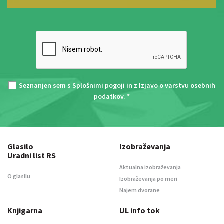
Seznanjen sem s
Splošnimi pogoji
in z
Izjavo o varstvu osebnih
podatkov
. *
Glasilo
Izobraževanja
Uradni list RS
Aktualna izobraževanja
O glasilu
Izobraževanja po meri
Najem dvorane
Knjigarna
UL info tok