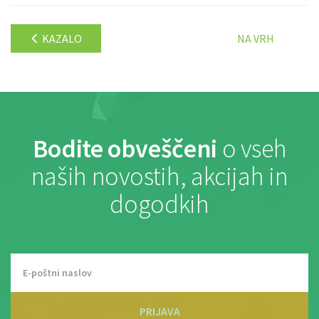
KAZALO
NA VRH
Bodite obveščeni
o vseh
naših novostih, akcijah in
dogodkih
PRIJAVA