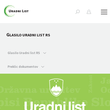
G
LASILO URADNI LIST RS
Glasilo Uradni list RS
Preklic dokumentov