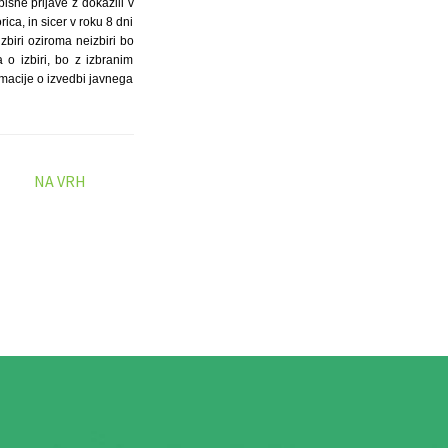
isne prijave z dokazili v
ca, in sicer v roku 8 dni
zbiri oziroma neizbiri bo
o izbiri, bo z izbranim
macije o izvedbi javnega
NA VRH