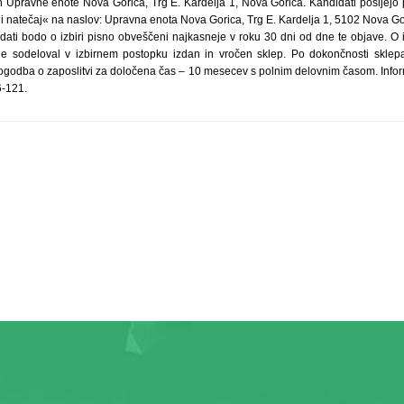
ih Upravne enote Nova Gorica, Trg E. Kardelja 1, Nova Gorica. Kandidati pošljejo p
i natečaj« na naslov: Upravna enota Nova Gorica, Trg E. Kardelja 1, 5102 Nova Gori
ati bodo o izbiri pisno obveščeni najkasneje v roku 30 dni od dne te objave. O i
je sodeloval v izbirnem postopku izdan in vročen sklep. Po dokončnosti sklepa 
godba o zaposlitvi za določena čas – 10 mesecev s polnim delovnim časom. Infor
6-121.