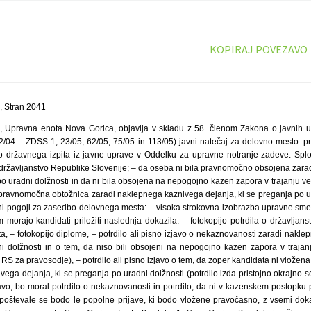
KOPIRAJ POVEZAVO
, Stran 2041
, Upravna enota Nova Gorica, objavlja v skladu z 58. členom Zakona o javnih usl
2/04 – ZDSS-1, 23/05, 62/05, 75/05 in 113/05) javni natečaj za delovno mesto: pr
 državnega izpita iz javne uprave v Oddelku za upravne notranje zadeve. Sploš
 – državljanstvo Republike Slovenije; – da oseba ni bila pravnomočno obsojena zar
po uradni dolžnosti in da ni bila obsojena na nepogojno kazen zapora v trajanju v
pravnomočna obtožnica zaradi naklepnega kaznivega dejanja, ki se preganja po ur
i pogoji za zasedbo delovnega mesta: – visoka strokovna izobrazba upravne smeri (
om morajo kandidati priložiti naslednja dokazila: – fotokopijo potrdila o državljans
sta, – fotokopijo diplome, – potrdilo ali pisno izjavo o nekaznovanosti zaradi nakl
i dolžnosti in o tem, da niso bili obsojeni na nepogojno kazen zapora v traja
vo RS za pravosodje), – potrdilo ali pisno izjavo o tem, da zoper kandidata ni vlož
ega dejanja, ki se preganja po uradni dolžnosti (potrdilo izda pristojno okrajno so
javo, bo moral potrdilo o nekaznovanosti in potrdilo, da ni v kazenskem postopku pr
poštevale se bodo le popolne prijave, ki bodo vložene pravočasno, z vsemi dokaz