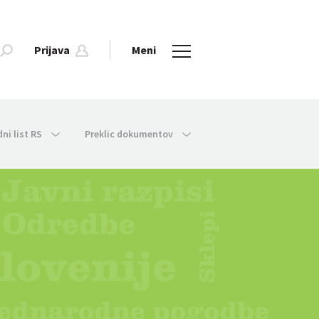
Prijava
Meni
dni list RS
Preklic dokumentov