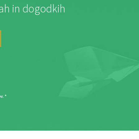
jah in dogodkih
ov
. *