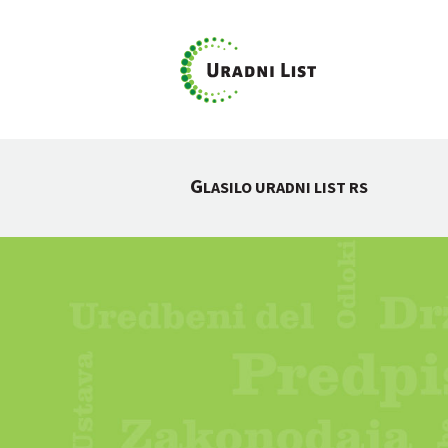
G
LASILO URADNI LIST RS