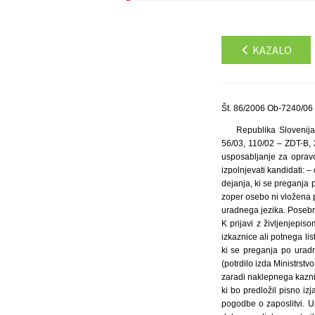
KAZALO
Št. 86/2006 Ob-7240/06 
Republika Slovenija
56/03, 110/02 – ZDT-B, 
usposabljanje za opravo
izpolnjevati kandidati:
dejanja, ki se preganja 
zoper osebo ni vložena 
uradnega jezika. Posebn
K prijavi z življenjepis
izkaznice ali potnega li
ki se preganja po uradn
(potrdilo izda Ministrst
zaradi naklepnega kazniv
ki bo predložil pisno iz
pogodbe o zaposlitvi. U