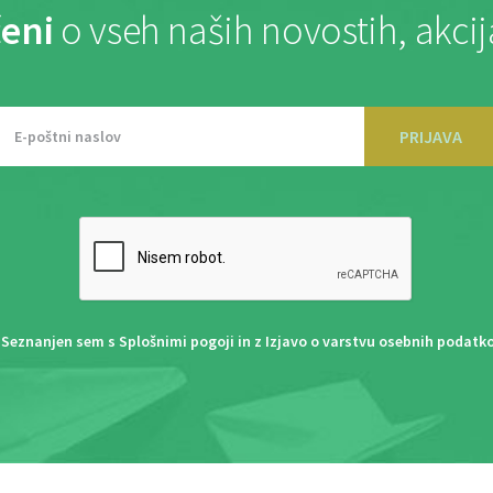
eni
o vseh naših novostih, akci
PRIJAVA
Seznanjen sem s
Splošnimi pogoji
in z
Izjavo o varstvu osebnih podatk