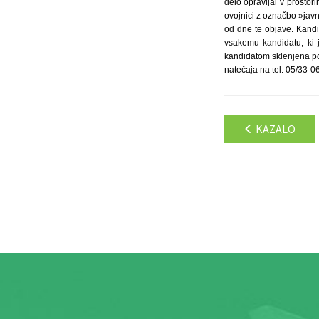
delo opravljal v prostor
ovojnici z označbo »javn
od dne te objave. Kandid
vsakemu kandidatu, ki 
kandidatom sklenjena po
natečaja na tel. 05/33-0
KAZALO