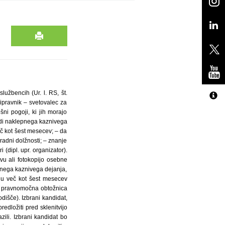
užbencih (Ur. l. RS, št.
ipravnik – svetovalec za
ni pogoji, ki jih morajo
adi naklepnega kaznivega
eč kot šest mesecev; – da
adni dolžnosti; – znanje
dipl. upr. organizator).
tvu ali fotokopijo osebne
epnega kaznivega dejanja,
nju več kot šest mesecev
ena pravnomočna obtožnica
dišče). Izbrani kandidat,
edložiti pred sklenitvijo
ili. Izbrani kandidat bo