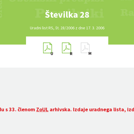
Številka 28
Uradni list RS, št. 28/2006 z dne 17. 3. 2006
du s 33. členom
ZoUL
arhivska. Izdaje uradnega lista, iz