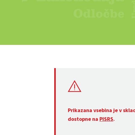
Prikazana vsebina je v skla
dostopne na
PISRS
.