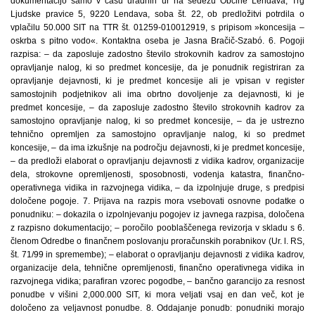
dokumentacijo samo v času uradnih ur na sedežu Občine Lendava, Trg
Ljudske pravice 5, 9220 Lendava, soba št. 22, ob predložitvi potrdila o
vplačilu 50.000 SIT na TTR št. 01259-010012919, s pripisom »koncesija –
oskrba s pitno vodo«. Kontaktna oseba je Jasna Bračič-Szabó. 6. Pogoji
razpisa: – da zaposluje zadostno število strokovnih kadrov za samostojno
opravljanje nalog, ki so predmet koncesije, da je ponudnik registriran za
opravljanje dejavnosti, ki je predmet koncesije ali je vpisan v register
samostojnih podjetnikov ali ima obrtno dovoljenje za dejavnosti, ki je
predmet koncesije, – da zaposluje zadostno število strokovnih kadrov za
samostojno opravljanje nalog, ki so predmet koncesije, – da je ustrezno
tehnično opremljen za samostojno opravljanje nalog, ki so predmet
koncesije, – da ima izkušnje na področju dejavnosti, ki je predmet koncesije,
– da predloži elaborat o opravljanju dejavnosti z vidika kadrov, organizacije
dela, strokovne opremljenosti, sposobnosti, vodenja katastra, finančno-
operativnega vidika in razvojnega vidika, – da izpolnjuje druge, s predpisi
določene pogoje. 7. Prijava na razpis mora vsebovati osnovne podatke o
ponudniku: – dokazila o izpolnjevanju pogojev iz javnega razpisa, določena
z razpisno dokumentacijo; – poročilo pooblaščenega revizorja v skladu s 6.
členom Odredbe o finančnem poslovanju proračunskih porabnikov (Ur. l. RS,
št. 71/99 in spremembe); – elaborat o opravljanju dejavnosti z vidika kadrov,
organizacije dela, tehnične opremljenosti, finančno operativnega vidika in
razvojnega vidika; parafiran vzorec pogodbe, – bančno garancijo za resnost
ponudbe v višini 2,000.000 SIT, ki mora veljati vsaj en dan več, kot je
določeno za veljavnost ponudbe. 8. Oddajanje ponudb: ponudniki morajo