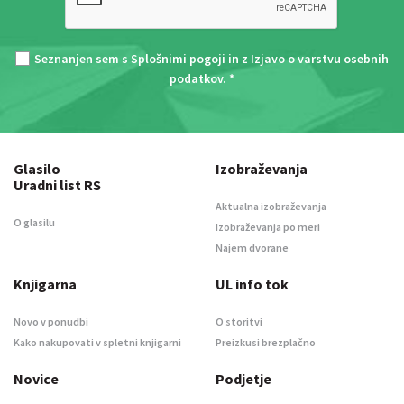
Seznanjen sem s
Splošnimi pogoji
in z
Izjavo o varstvu osebnih
podatkov
. *
Glasilo
Izobraževanja
Uradni list RS
Aktualna izobraževanja
O glasilu
Izobraževanja po meri
Najem dvorane
Knjigarna
UL info tok
Novo v ponudbi
O storitvi
Kako nakupovati v spletni knjigarni
Preizkusi brezplačno
Novice
Podjetje