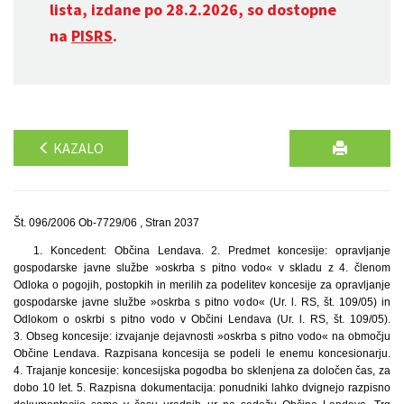
lista, izdane po 28.2.2026, so dostopne
na
PISRS
.
KAZALO
Št. 096/2006 Ob-7729/06 , Stran 2037
1. Koncedent: Občina Lendava. 2. Predmet koncesije: opravljanje
gospodarske javne službe »oskrba s pitno vodo« v skladu z 4. členom
Odloka o pogojih, postopkih in merilih za podelitev koncesije za opravljanje
gospodarske javne službe »oskrba s pitno vodo« (Ur. l. RS, št. 109/05) in
Odlokom o oskrbi s pitno vodo v Občini Lendava (Ur. l. RS, št. 109/05).
3. Obseg koncesije: izvajanje dejavnosti »oskrba s pitno vodo« na območju
Občine Lendava. Razpisana koncesija se podeli le enemu koncesionarju.
4. Trajanje koncesije: koncesijska pogodba bo sklenjena za določen čas, za
dobo 10 let. 5. Razpisna dokumentacija: ponudniki lahko dvignejo razpisno