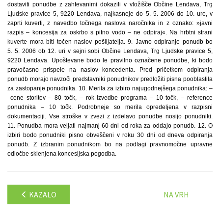
dostaviti ponudbe z zahtevanimi dokazili v vložišče Občine Lendava, Trg
Ljudske pravice 5, 9220 Lendava, najkasneje do 5. 5. 2006 do 10. ure, v
zaprti kuverti, z navedbo točnega naslova naročnika in z oznako: »javni
razpis – koncesija za oskrbo s pitno vodo – ne odpiraj«. Na hrbtni strani
kuverte mora biti točen naslov pošiljatelja. 9. Javno odpiranje ponudb bo
5. 5. 2006 ob 12. uri v sejni sobi Občine Lendava, Trg Ljudske pravice 5,
9220 Lendava. Upoštevane bodo le pravilno označene ponudbe, ki bodo
pravočasno prispele na naslov koncedenta. Pred pričetkom odpiranja
ponudb morajo navzoči predstavniki ponudnikov predložiti pisna pooblastila
za zastopanje ponudnika. 10. Merila za izbiro najugodnejšega ponudnika: –
cene storitev – 80 točk, – rok izvedbe programa – 10 točk, – reference
ponudnika – 10 točk. Podrobneje so merila opredeljena v razpisni
dokumentaciji. Vse stroške v zvezi z izdelavo ponudbe nosijo ponudniki.
11. Ponudba mora veljati najmanj 60 dni od roka za oddajo ponudb. 12. O
izbiri bodo ponudniki pisno obveščeni v roku 30 dni od dneva odpiranja
ponudb. Z izbranim ponudnikom bo na podlagi pravnomočne upravne
odločbe sklenjena koncesijska pogodba.
KAZALO
NA VRH