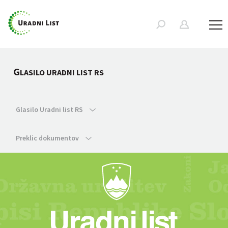
G
LASILO URADNI LIST RS
Glasilo Uradni list RS
Preklic dokumentov