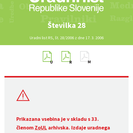
Številka 28
Uradni list RS, št. 28/2006 z dne 17. 3. 2006
Prikazana vsebina je v skladu s 33.
členom
ZoUL
arhivska. Izdaje uradnega