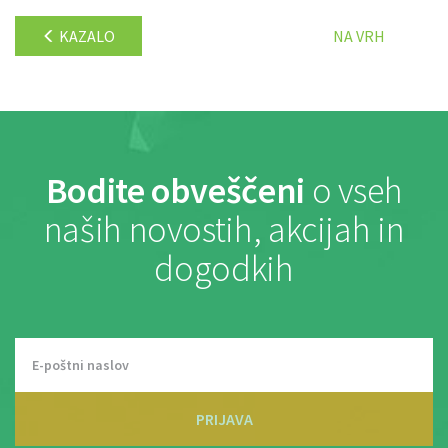
KAZALO
NA VRH
Bodite obveščeni
o vseh
naših novostih, akcijah in
dogodkih
PRIJAVA