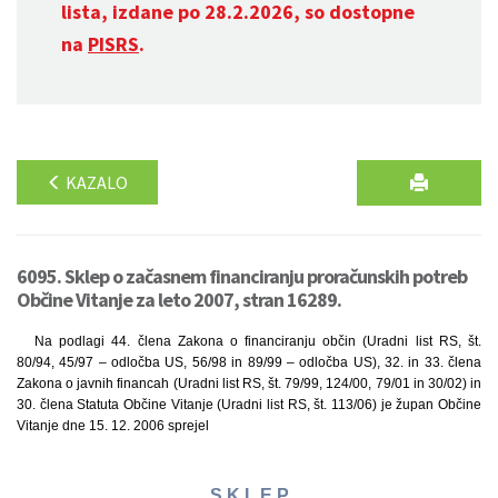
lista, izdane po 28.2.2026, so dostopne
na
PISRS
.
KAZALO
6095. Sklep o začasnem financiranju proračunskih potreb
Občine Vitanje za leto 2007, stran 16289.
Na podlagi 44. člena Zakona o financiranju občin (Uradni list RS, št.
80/94, 45/97 – odločba US, 56/98 in 89/99 – odločba US), 32. in 33. člena
Zakona o javnih financah (Uradni list RS, št. 79/99, 124/00, 79/01 in 30/02) in
30. člena Statuta Občine Vitanje (Uradni list RS, št. 113/06) je župan Občine
Vitanje dne 15. 12. 2006 sprejel
S K L E P