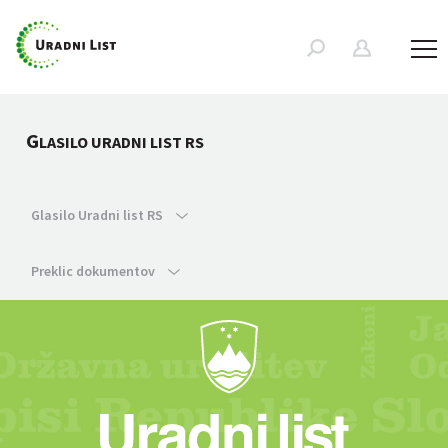
G
LASILO URADNI LIST RS
Glasilo Uradni list RS
Preklic dokumentov