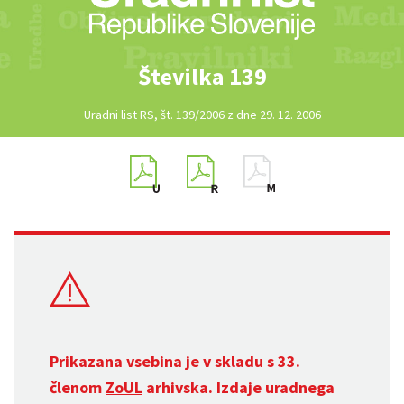
Številka 139
Uradni list RS, št. 139/2006 z dne 29. 12. 2006
Prikazana vsebina je v skladu s 33.
členom
ZoUL
arhivska. Izdaje uradnega