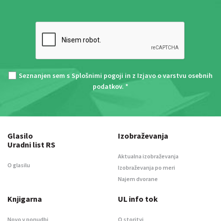
Seznanjen sem s
Splošnimi pogoji
in z
Izjavo o varstvu osebnih
podatkov
. *
Glasilo
Izobraževanja
Uradni list RS
Aktualna izobraževanja
O glasilu
Izobraževanja po meri
Najem dvorane
Knjigarna
UL info tok
Novo v ponudbi
O storitvi