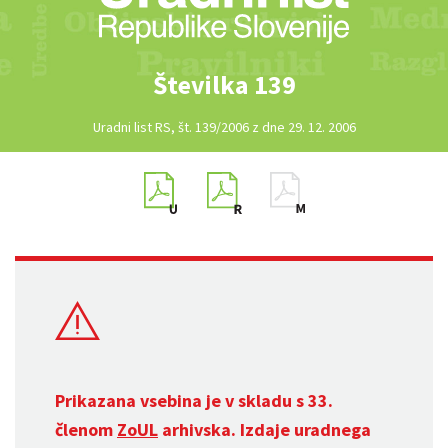
Številka 139
Uradni list RS, št. 139/2006 z dne 29. 12. 2006
Prikazana vsebina je v skladu s 33.
členom
ZoUL
arhivska. Izdaje uradnega