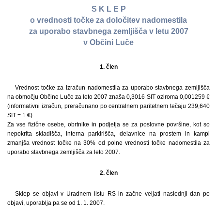
S K L E P
o vrednosti točke za določitev nadomestila
za uporabo stavbnega zemljišča v letu 2007
v Občini Luče
1. člen
Vrednost točke za izračun nadomestila za uporabo stavbnega zemljišča
na območju Občine Luče za leto 2007 znaša 0,3016 SIT oziroma 0,001259 €
(informativni izračun, preračunano po centralnem paritetnem tečaju 239,640
SIT = 1 €).
Za vse fizične osebe, obrtnike in podjetja se za poslovne površine, kot so
nepokrita skladišča, interna parkirišča, delavnice na prostem in kampi
zmanjša vrednost točke na 30% od polne vrednosti točke nadomestila za
uporabo stavbnega zemljišča za leto 2007.
2. člen
Sklep se objavi v Uradnem listu RS in začne veljati naslednji dan po
objavi, uporablja pa se od 1. 1. 2007.