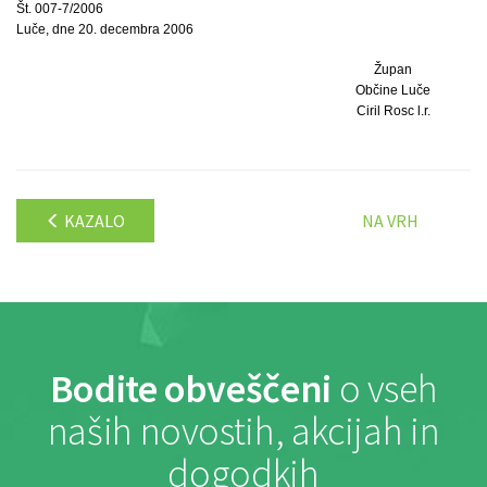
Št. 007-7/2006
Luče, dne 20. decembra 2006
Župan
Občine Luče
Ciril Rosc l.r.
KAZALO
NA VRH
Bodite obveščeni
o vseh
naših novostih, akcijah in
dogodkih