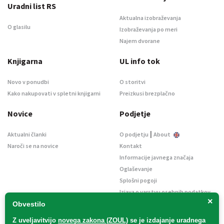
Uradni list RS
Aktualna izobraževanja
O glasilu
Izobraževanja po meri
Najem dvorane
Knjigarna
UL info tok
Novo v ponudbi
O storitvi
Kako nakupovati v spletni knjigarni
Preizkusi brezplačno
Novice
Podjetje
|
Aktualni članki
O podjetju
About
Naroči se na novice
Kontakt
Informacije javnega značaja
Oglaševanje
Splošni pogoji
Izjava o varstvu osebnih podatkov
×
E-dražbe
Obvestilo
Z uveljavitvijo
novega zakona (ZOUL)
se je
izdajanje uradnega