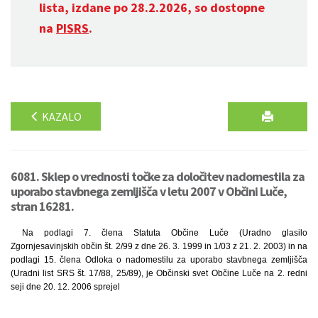
lista, izdane po 28.2.2026, so dostopne
na
PISRS
.
KAZALO
6081. Sklep o vrednosti točke za določitev nadomestila za
uporabo stavbnega zemljišča v letu 2007 v Občini Luče,
stran 16281.
Na podlagi 7. člena Statuta Občine Luče (Uradno glasilo
Zgornjesavinjskih občin št. 2/99 z dne 26. 3. 1999 in 1/03 z 21. 2. 2003) in na
podlagi 15. člena Odloka o nadomestilu za uporabo stavbnega zemljišča
(Uradni list SRS št. 17/88, 25/89), je Občinski svet Občine Luče na 2. redni
seji dne 20. 12. 2006 sprejel