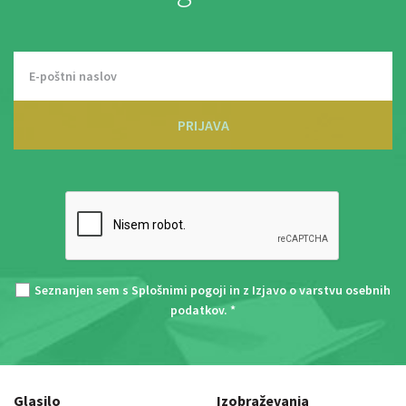
PRIJAVA
Seznanjen sem s
Splošnimi pogoji
in z
Izjavo o varstvu osebnih
podatkov
. *
Glasilo
Izobraževanja