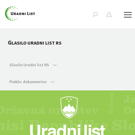
G
LASILO URADNI LIST RS
Glasilo Uradni list RS
Preklic dokumentov