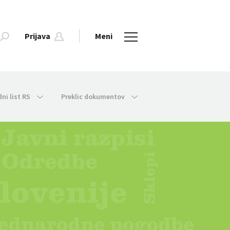
Prijava
Meni
dni list RS
Preklic dokumentov