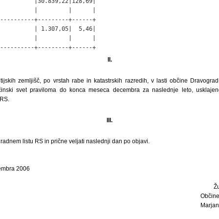
          |30.839,22|128,69|

          |         |      |

----------+---------+------+

          | 1.307,05|  5,46|

          |         |      |

----------+---------+------+
II.
jskih zemljišč, po vrstah rabe in katastrskih razredih, v lasti občine Dravograd
inski svet praviloma do konca meseca decembra za naslednje leto, usklajen
 RS.
III.
radnem listu RS in prične veljati naslednji dan po objavi.
embra 2006
Ž
Občine
Marjana