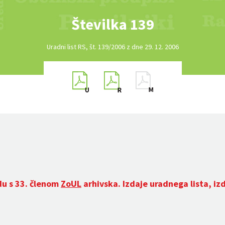
Številka 139
Uradni list RS, št. 139/2006 z dne 29. 12. 2006
du s 33. členom
ZoUL
arhivska. Izdaje uradnega lista, iz