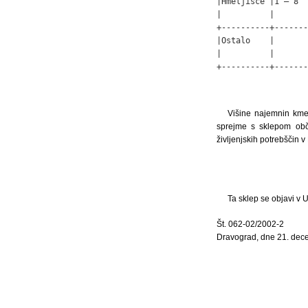
|Hmeljišče |1 – 8  
|          |       
+----------+-------
|Ostalo    |       
|          |       
+----------+-------
Višine najemnin kmeti
sprejme s sklepom obč
življenjskih potrebščin v
Ta sklep se objavi v U
Št. 062-02/2002-2
Dravograd, dne 21. dec