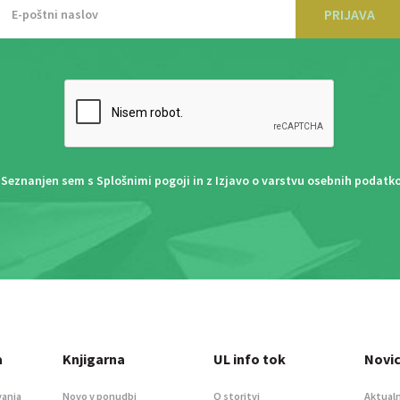
PRIJAVA
Seznanjen sem s
Splošnimi pogoji
in z
Izjavo o varstvu osebnih podatk
a
Knjigarna
UL info tok
Novi
vanja
Novo v ponudbi
O storitvi
Aktualn