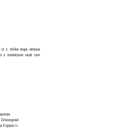
 iz 1. točke tega sklepa
o z indeksom rasti cen
upanja
 Dravograd
 Cigala l.r.