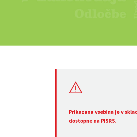
Prikazana vsebina je v skla
dostopne na
PISRS
.