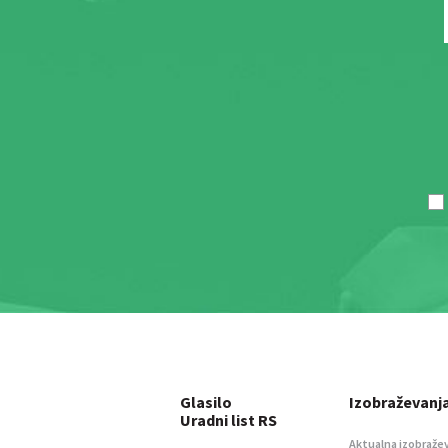
Glasilo
Izobraževanj
Uradni list RS
Aktualna izobraže