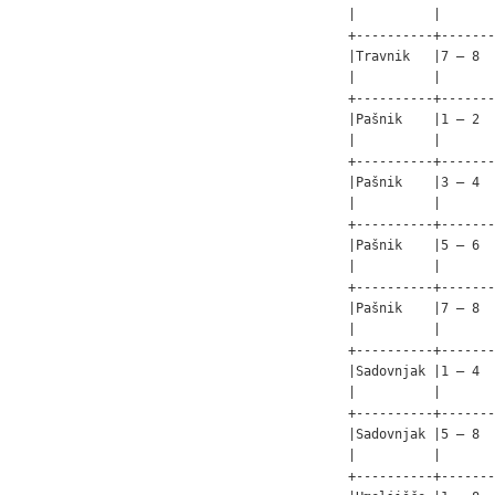
|          |       
+----------+-------
|Travnik   |7 – 8  
|          |       
+----------+-------
|Pašnik    |1 – 2  
|          |       
+----------+-------
|Pašnik    |3 – 4  
|          |       
+----------+-------
|Pašnik    |5 – 6  
|          |       
+----------+-------
|Pašnik    |7 – 8  
|          |       
+----------+-------
|Sadovnjak |1 – 4  
|          |       
+----------+-------
|Sadovnjak |5 – 8  
|          |       
+----------+-------