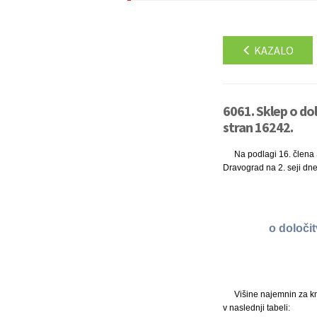
KAZALO
6061. Sklep o dol
stran 16242.
Na podlagi 16. člena 
Dravograd na 2. seji dne
o določi
Višine najemnin za km
v naslednji tabeli: