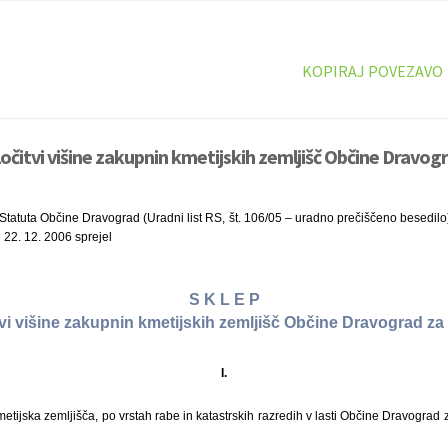
KOPIRAJ POVEZAVO
očitvi višine zakupnin kmetijskih zemljišč Občine Dravogr
Statuta Občine Dravograd (Uradni list RS, št. 106/05 – uradno prečiščeno besedilo
 22. 12. 2006 sprejel
S K L E P
tvi višine zakupnin kmetijskih zemljišč Občine Dravograd za 
I.
etijska zemljišča, po vrstah rabe in katastrskih razredih v lasti Občine Dravograd