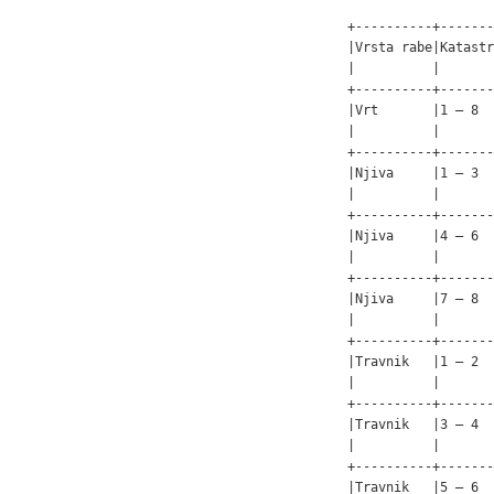
+----------+-------
|Vrsta rabe|Katastr
|          |       
+----------+-------
|Vrt       |1 – 8  
|          |       
+----------+-------
|Njiva     |1 – 3  
|          |       
+----------+-------
|Njiva     |4 – 6  
|          |       
+----------+-------
|Njiva     |7 – 8  
|          |       
+----------+-------
|Travnik   |1 – 2  
|          |       
+----------+-------
|Travnik   |3 – 4  
|          |       
+----------+-------
|Travnik   |5 – 6  