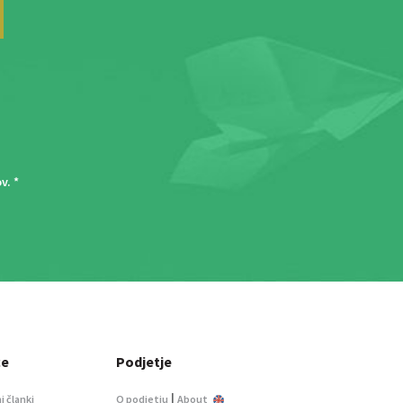
ov
. *
ce
Podjetje
|
i članki
O podjetju
About