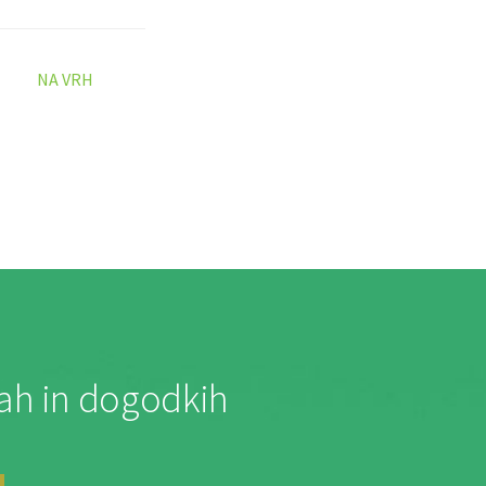
NA VRH
jah in dogodkih