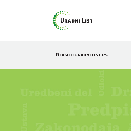
G
LASILO URADNI LIST RS