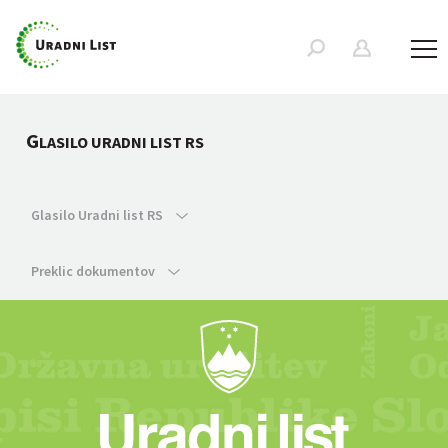
G
LASILO URADNI LIST RS
Glasilo Uradni list RS
Preklic dokumentov