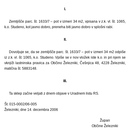
I.
Zemljišče parc. št. 1633/7 – pot v izmeri 34 m2, vpisana v z.k. vl. št. 1065,
k.o. Studeno, kot javno dobro, preneha biti javno dobro v splošni rabi.
II.
Dovoljuje se, da se zemljišče parc. št. 1633/7 – pot v izmeri 34 m2 odpiše
iz z.k. vl. št. 1065, k.o. Studeno. Vpiše se v nov vložek iste k.o. in pri njem se
vknjiži lastninska pravica za Občino Železniki, Češnjica 48, 4228 Železniki,
matična št. 5883148.
III.
Ta sklep začne veljati z dnem objave v Uradnem listu RS.
Št. 015-0002/06-005
Železniki, dne 14. decembra 2006
Župan
Občine Železniki