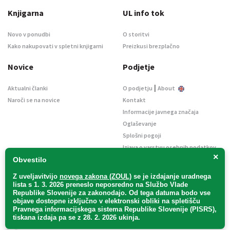
Knjigarna
UL info tok
Novo v ponudbi
O storitvi
Kako nakupovati v spletni knjigarni
Preizkusi brezplačno
Novice
Podjetje
|
Aktualni članki
O podjetju
About
Naroči se na novice
Kontakt
Informacije javnega značaja
Oglaševanje
Splošni pogoji
Izjava o varstvu osebnih podatkov
×
E-dražbe
Obvestilo
Z uveljavitvijo
novega zakona (ZOUL)
se je
izdajanje uradnega
lista s 1. 3. 2026 preneslo
neposredno
na Službo Vlade
Republike Slovenije za zakonodajo
. Od tega datuma bodo vse
objave dostopne izključno v elektronski obliki na spletišču
Pravnega informacijskega sistema Republike Slovenije (PISRS),
Uradni list d. o. o. – v likvidaciji / Vse pravice pridržane.
tiskana izdaja pa se z 28. 2. 2026 ukinja.
Pravna obvestila
/
Piškotki
/ Avtorji:
TriTim spletna agencija
v sodelovanju z