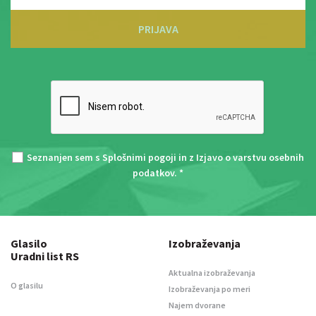
PRIJAVA
Seznanjen sem s
Splošnimi pogoji
in z
Izjavo o varstvu osebnih
podatkov
. *
Glasilo
Izobraževanja
Uradni list RS
Aktualna izobraževanja
O glasilu
Izobraževanja po meri
Najem dvorane