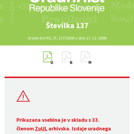
Številka 137
Uradni list RS, št. 137/2006 z dne 27. 12. 2006
Prikazana vsebina je v skladu s 33.
členom
ZoUL
arhivska. Izdaje uradnega