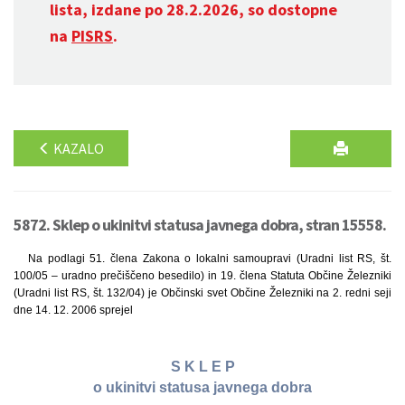
lista, izdane po 28.2.2026, so dostopne
na
PISRS
.
KAZALO
5872. Sklep o ukinitvi statusa javnega dobra, stran 15558.
Na podlagi 51. člena Zakona o lokalni samoupravi (Uradni list RS, št.
100/05 – uradno prečiščeno besedilo) in 19. člena Statuta Občine Železniki
(Uradni list RS, št. 132/04) je Občinski svet Občine Železniki na 2. redni seji
dne 14. 12. 2006 sprejel
S K L E P
o ukinitvi statusa javnega dobra