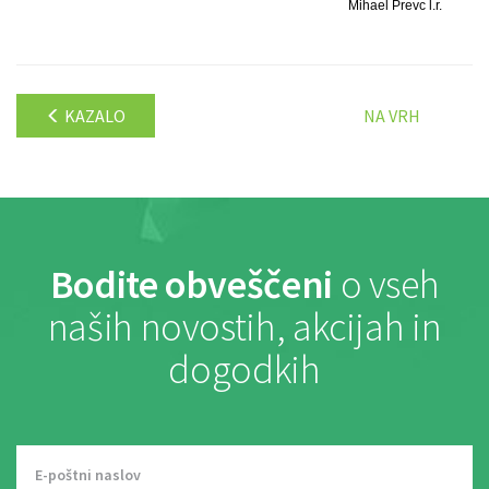
Mihael Prevc l.r.
KAZALO
NA VRH
Bodite obveščeni
o vseh
naših novostih, akcijah in
dogodkih