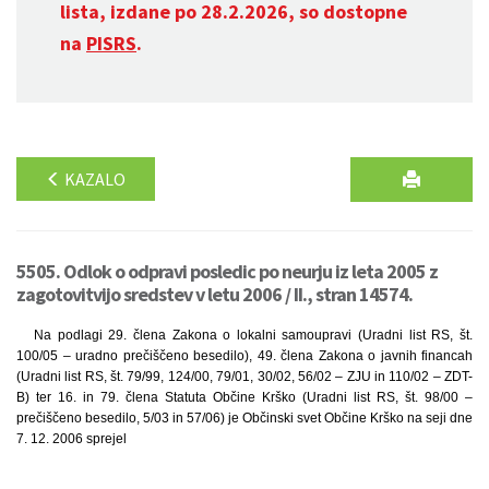
lista, izdane po 28.2.2026, so dostopne
na
PISRS
.
KAZALO
5505. Odlok o odpravi posledic po neurju iz leta 2005 z
zagotovitvijo sredstev v letu 2006 / II., stran 14574.
Na podlagi 29. člena Zakona o lokalni samoupravi (Uradni list RS, št.
100/05 – uradno prečiščeno besedilo), 49. člena Zakona o javnih financah
(Uradni list RS, št. 79/99, 124/00, 79/01, 30/02, 56/02 – ZJU in 110/02 – ZDT-
B) ter 16. in 79. člena Statuta Občine Krško (Uradni list RS, št. 98/00 –
prečiščeno besedilo, 5/03 in 57/06) je Občinski svet Občine Krško na seji dne
7. 12. 2006 sprejel