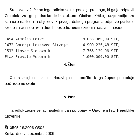
Sredstva iz 2. člena tega odloka se na podlagi predloga, ki ga je pripravil
Oddelek za gospodarsko infrastrukturo Občine Krško, razporedijo za
sanacijo naslednjih objektov iz prvega delnega programa odprave posledic
škode zaradi poplav in drugih posledic neurij oziroma naravnih nesreč:
1494 Armeško–Lokve                  8,033.960,00 SIT,

1472 Gorenji Leskovec–Stranje       4,909.236,48 SIT,

1513 Ilovec–Stolovnik               7,766.139,96 SIT,

Plaz Prevale–Veternik               1,000.000,00 SIT.
4. člen
O realizaciji odloka se pripravi pisno poročilo, ki ga župan posreduje
občinskemu svetu.
5. člen
Ta odlok začne veljati naslednji dan po objavi v Uradnem listu Republike
Slovenije.
Št. 3505-18/2006-O502
Krško, dne 7. decembra 2006