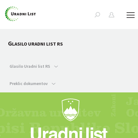
G
LASILO URADNI LIST RS
Glasilo Uradni list RS
Preklic dokumentov