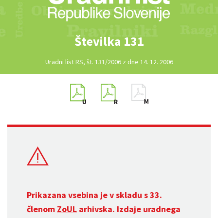
Številka 131
Uradni list RS, št. 131/2006 z dne 14. 12. 2006
Prikazana vsebina je v skladu s 33.
členom
ZoUL
arhivska. Izdaje uradnega