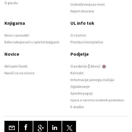
O glasilu
Izobraževanja po meri
Najem dvorane
Knjigarna
UL info tok
Novo v ponudbi
O storitvi
Kako nakupovati v spletni knjigarni
Preizkusi brezplačno
Novice
Podjetje
|
Aktualni članki
O podjetju
About
Naroči se na novice
Kontakt
Informacije javnega značaja
Oglaševanje
Splošni pogoji
Izjava o varstvu osebnih podatkov
E-dražbe