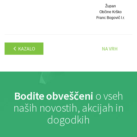
Župan
Občine Krško
Franc Bogovič l.r.
KAZALO
NA VRH
Bodite obveščeni
o vseh
naših novostih, akcijah in
dogodkih