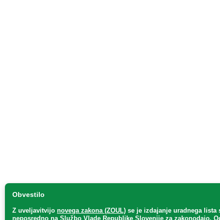
Obvestilo
Z uveljavitvijo
novega zakona (ZOUL)
se je
izdajanje uradnega lista 
neposredno
na Službo Vlade Republike Slovenije za zakonodajo
. O