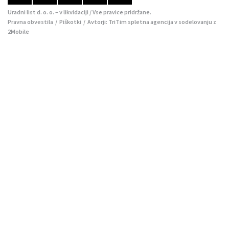
Uradni list d. o. o. – v likvidaciji / Vse pravice pridržane.
Pravna obvestila
/
Piškotki
/ Avtorji:
TriTim spletna agencija
v sodelovanju z
2Mobile