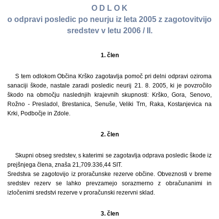
O D L O K
o odpravi posledic po neurju iz leta 2005 z zagotovitvijo
sredstev v letu 2006 / II.
1. člen
S tem odlokom Občina Krško zagotavlja pomoč pri delni odpravi oziroma
sanaciji škode, nastale zaradi posledic neurij 21. 8. 2005, ki je povzročilo
škodo na območju naslednjih krajevnih skupnosti: Krško, Gora, Senovo,
Rožno - Presladol, Brestanica, Senuše, Veliki Trn, Raka, Kostanjevica na
Krki, Podbočje in Zdole.
2. člen
Skupni obseg sredstev, s katerimi se zagotavlja odprava posledic škode iz
prejšnjega člena, znaša 21,709.336,44 SIT.
Sredstva se zagotovijo iz proračunske rezerve občine. Obveznosti v breme
sredstev rezerv se lahko prevzamejo sorazmerno z obračunanimi in
izločenimi sredstvi rezerve v proračunski rezervni sklad.
3. člen