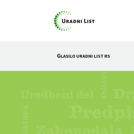
G
LASILO URADNI LIST RS