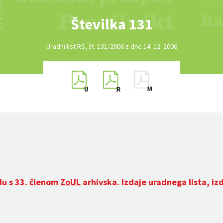
Številka 131
Uradni list RS, št. 131/2006 z dne 14. 12. 2006
du s 33. členom
ZoUL
arhivska. Izdaje uradnega lista, iz