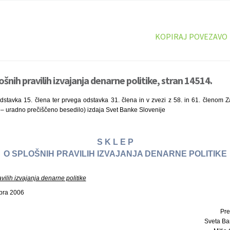
KOPIRAJ POVEZAVO
ošnih pravilih izvajanja denarne politike, stran 14514.
odstavka 15. člena ter prvega odstavka 31. člena in v zvezi z 58. in 61. členom 
06 – uradno prečiščeno besedilo) izdaja Svet Banke Slovenije
S K L E P
O SPLOŠNIH PRAVILIH IZVAJANJA DENARNE POLITIKE
vilih izvajanja denarne politike
mbra 2006
Pre
Sveta Ba