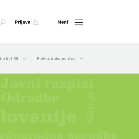
Prijava
Meni
dni list RS
Preklic dokumentov