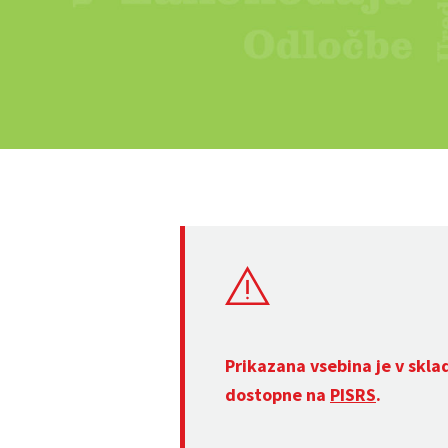
Prikazana vsebina je v skla
dostopne na
PISRS
.