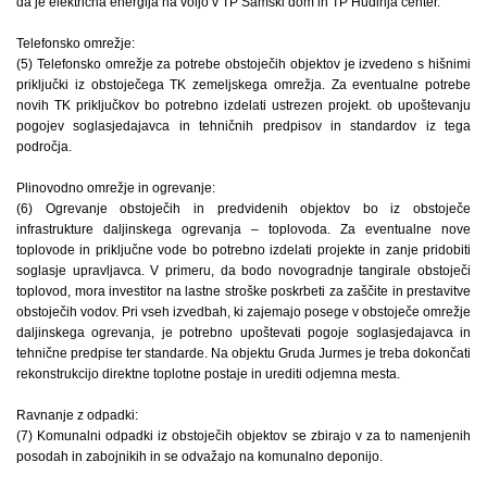
da je električna energija na voljo v TP Samski dom in TP Hudinja center.
Telefonsko omrežje:
(5) Telefonsko omrežje za potrebe obstoječih objektov je izvedeno s hišnimi
priključki iz obstoječega TK zemeljskega omrežja. Za eventualne potrebe
novih TK priključkov bo potrebno izdelati ustrezen projekt. ob upoštevanju
pogojev soglasjedajavca in tehničnih predpisov in standardov iz tega
področja.
Plinovodno omrežje in ogrevanje:
(6) Ogrevanje obstoječih in predvidenih objektov bo iz obstoječe
infrastrukture daljinskega ogrevanja – toplovoda. Za eventualne nove
toplovode in priključne vode bo potrebno izdelati projekte in zanje pridobiti
soglasje upravljavca. V primeru, da bodo novogradnje tangirale obstoječi
toplovod, mora investitor na lastne stroške poskrbeti za zaščite in prestavitve
obstoječih vodov. Pri vseh izvedbah, ki zajemajo posege v obstoječe omrežje
daljinskega ogrevanja, je potrebno upoštevati pogoje soglasjedajavca in
tehnične predpise ter standarde. Na objektu Gruda Jurmes je treba dokončati
rekonstrukcijo direktne toplotne postaje in urediti odjemna mesta.
Ravnanje z odpadki:
(7) Komunalni odpadki iz obstoječih objektov se zbirajo v za to namenjenih
posodah in zabojnikih in se odvažajo na komunalno deponijo.