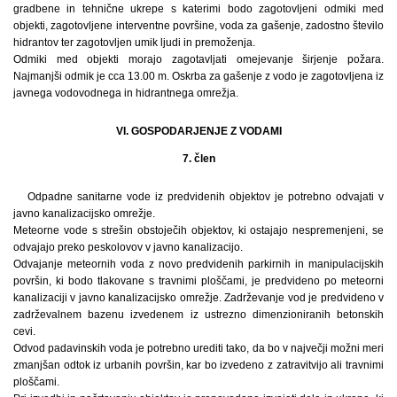
gradbene in tehnične ukrepe s katerimi bodo zagotovljeni odmiki med
objekti, zagotovljene interventne površine, voda za gašenje, zadostno število
hidrantov ter zagotovljen umik ljudi in premoženja.
Odmiki med objekti morajo zagotavljati omejevanje širjenje požara.
Najmanjši odmik je cca 13.00 m. Oskrba za gašenje z vodo je zagotovljena iz
javnega vodovodnega in hidrantnega omrežja.
VI. GOSPODARJENJE Z VODAMI
7. člen
Odpadne sanitarne vode iz predvidenih objektov je potrebno odvajati v
javno kanalizacijsko omrežje.
Meteorne vode s strešin obstoječih objektov, ki ostajajo nespremenjeni, se
odvajajo preko peskolovov v javno kanalizacijo.
Odvajanje meteornih voda z novo predvidenih parkirnih in manipulacijskih
površin, ki bodo tlakovane s travnimi ploščami, je predvideno po meteorni
kanalizaciji v javno kanalizacijsko omrežje. Zadrževanje vod je predvideno v
zadrževalnem bazenu izvedenem iz ustrezno dimenzioniranih betonskih
cevi.
Odvod padavinskih voda je potrebno urediti tako, da bo v največji možni meri
zmanjšan odtok iz urbanih površin, kar bo izvedeno z zatravitvijo ali travnimi
ploščami.