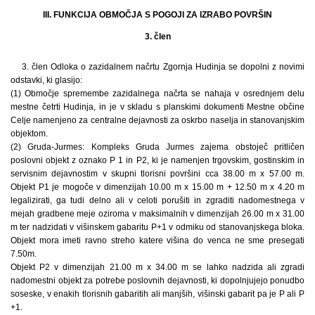
III. FUNKCIJA OBMOČJA S POGOJI ZA IZRABO POVRŠIN
3. člen
3. člen Odloka o zazidalnem načrtu Zgornja Hudinja se dopolni z novimi
odstavki, ki glasijo:
(1) Območje spremembe zazidalnega načrta se nahaja v osrednjem delu
mestne četrti Hudinja, in je v skladu s planskimi dokumenti Mestne občine
Celje namenjeno za centralne dejavnosti za oskrbo naselja in stanovanjskim
objektom.
(2) Gruda-Jurmes: Kompleks Gruda Jurmes zajema obstoječ pritličen
poslovni objekt z oznako P 1 in P2, ki je namenjen trgovskim, gostinskim in
servisnim dejavnostim v skupni tlorisni površini cca 38.00 m x 57.00 m.
Objekt P1 je mogoče v dimenzijah 10.00 m x 15.00 m + 12.50 m x 4.20 m
legalizirati, ga tudi delno ali v celoti porušiti in zgraditi nadomestnega v
mejah gradbene meje oziroma v maksimalnih v dimenzijah 26.00 m x 31.00
m ter nadzidati v višinskem gabaritu P+1 v odmiku od stanovanjskega bloka.
Objekt mora imeti ravno streho katere višina do venca ne sme presegati
7.50m.
Objekt P2 v dimenzijah 21.00 m x 34.00 m se lahko nadzida ali zgradi
nadomestni objekt za potrebe poslovnih dejavnosti, ki dopolnjujejo ponudbo
soseske, v enakih tlorisnih gabaritih ali manjših, višinski gabarit pa je P ali P
+1.