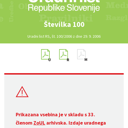
Številka 100
Uradni list RS, št. 100/2006 z dne 29. 9. 2006
Prikazana vsebina je v skladu s 33.
členom
ZoUL
arhivska. Izdaje uradnega