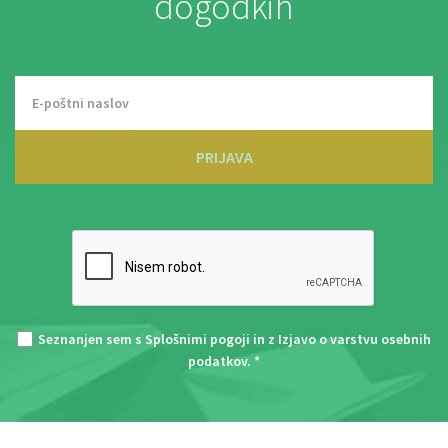
dogodkih
PRIJAVA
Seznanjen sem s
Splošnimi pogoji
in z
Izjavo o varstvu osebnih
podatkov
. *