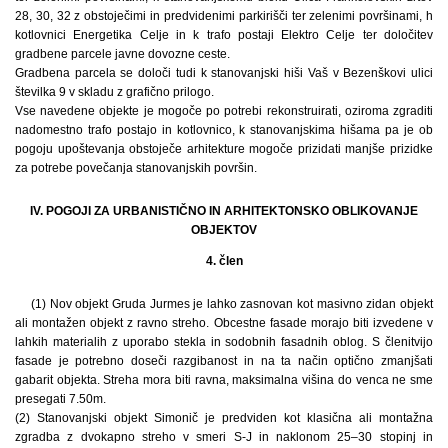
28, 30, 32 z obstoječimi in predvidenimi parkirišči ter zelenimi površinami, h
kotlovnici Energetika Celje in k trafo postaji Elektro Celje ter določitev
gradbene parcele javne dovozne ceste.
Gradbena parcela se določi tudi k stanovanjski hiši Vaš v Bezenškovi ulici
številka 9 v skladu z grafično prilogo.
Vse navedene objekte je mogoče po potrebi rekonstruirati, oziroma zgraditi
nadomestno trafo postajo in kotlovnico, k stanovanjskima hišama pa je ob
pogoju upoštevanja obstoječe arhitekture mogoče prizidati manjše prizidke
za potrebe povečanja stanovanjskih površin.
IV. POGOJI ZA URBANISTIČNO IN ARHITEKTONSKO OBLIKOVANJE
OBJEKTOV
4. člen
(1) Nov objekt Gruda Jurmes je lahko zasnovan kot masivno zidan objekt
ali montažen objekt z ravno streho. Obcestne fasade morajo biti izvedene v
lahkih materialih z uporabo stekla in sodobnih fasadnih oblog. S členitvijo
fasade je potrebno doseči razgibanost in na ta način optično zmanjšati
gabarit objekta. Streha mora biti ravna, maksimalna višina do venca ne sme
presegati 7.50m.
(2) Stanovanjski objekt Simonič je predviden kot klasična ali montažna
zgradba z dvokapno streho v smeri S-J in naklonom 25–30 stopinj in