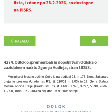
lista, izdane po 28.2.2026, so dostopne
na
PISRS
.
KAZALO
4274. Odlok o spremembah in dopolnitvah Odloka o
zazidalnem načrtu Zgornja Hudinja, stran 10253.
Mestni svet Mestne občine Celje je na podlagi 23. in 175. člena Zakona o
urejanju prostora (Uradni list RS, št. 110/02 in 8/03) in 17. člena Statuta
Mestne občine Celje (Uradni list RS, št. 41/95, 77/96, 37/97, 50/98, 28/99,
117/00, 108/01 in 70/06) na seji dne 19. 9. 2006 sprejel
O D L O K