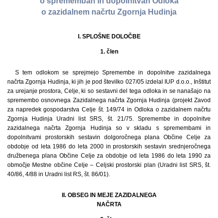
o spremembah in dopolnitvah Odloka
o zazidalnem načrtu Zgornja Hudinja
I. SPLOŠNE DOLOČBE
1. člen
S tem odlokom se sprejmejo Spremembe in dopolnitve zazidalnega
načrta Zgornja Hudinja, ki jih je pod številko 027/05 izdelal IUP d.o.o., Inštitut
za urejanje prostora, Celje, ki so sestavni del tega odloka in se nanašajo na
spremembo osnovnega Zazidalnega načrta Zgornja Hudinja (projekt Zavod
za napredek gospodarstva Celje št. 149/74 in Odloka o zazidalnem načrtu
Zgornja Hudinja Uradni list SRS, št. 21/75. Spremembe in dopolnitve
zazidalnega načrta Zgornja Hudinja so v skladu s spremembami in
dopolnitvami prostorskih sestavin dolgoročnega plana Občine Celje za
obdobje od leta 1986 do leta 2000 in prostorskih sestavin srednjeročnega
družbenega plana Občine Celje za obdobje od leta 1986 do leta 1990 za
območje Mestne občine Celje – Celjski prostorski plan (Uradni list SRS, št.
40/86, 4/88 in Uradni list RS, št. 86/01).
II. OBSEG IN MEJE ZAZIDALNEGA
NAČRTA