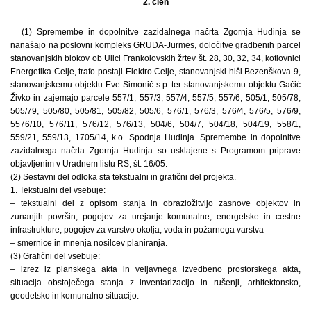
2. člen
(1) Spremembe in dopolnitve zazidalnega načrta Zgornja Hudinja se
nanašajo na poslovni kompleks GRUDA-Jurmes, določitve gradbenih parcel
stanovanjskih blokov ob Ulici Frankolovskih žrtev št. 28, 30, 32, 34, kotlovnici
Energetika Celje, trafo postaji Elektro Celje, stanovanjski hiši Bezenškova 9,
stanovanjskemu objektu Eve Simonič s.p. ter stanovanjskemu objektu Gačić
Živko in zajemajo parcele 557/1, 557/3, 557/4, 557/5, 557/6, 505/1, 505/78,
505/79, 505/80, 505/81, 505/82, 505/6, 576/1, 576/3, 576/4, 576/5, 576/9,
5576/10, 576/11, 576/12, 576/13, 504/6, 504/7, 504/18, 504/19, 558/1,
559/21, 559/13, 1705/14, k.o. Spodnja Hudinja. Spremembe in dopolnitve
zazidalnega načrta Zgornja Hudinja so usklajene s Programom priprave
objavljenim v Uradnem listu RS, št. 16/05.
(2) Sestavni del odloka sta tekstualni in grafični del projekta.
1. Tekstualni del vsebuje:
– tekstualni del z opisom stanja in obrazložitvijo zasnove objektov in
zunanjih površin, pogojev za urejanje komunalne, energetske in cestne
infrastrukture, pogojev za varstvo okolja, voda in požarnega varstva
– smernice in mnenja nosilcev planiranja.
(3) Grafični del vsebuje:
– izrez iz planskega akta in veljavnega izvedbeno prostorskega akta,
situacija obstoječega stanja z inventarizacijo in rušenji, arhitektonsko,
geodetsko in komunalno situacijo.