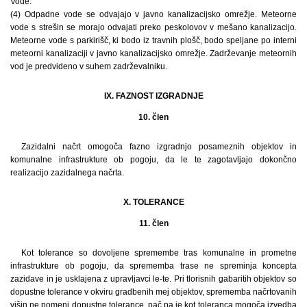
Vode:
(4) Odpadne vode se odvajajo v javno kanalizacijsko omrežje. Meteorne
vode s strešin se morajo odvajati preko peskolovov v mešano kanalizacijo.
Meteorne vode s parkirišč, ki bodo iz travnih plošč, bodo speljane po interni
meteorni kanalizaciji v javno kanalizacijsko omrežje. Zadrževanje meteornih
vod je predvideno v suhem zadrževalniku.
IX. FAZNOST IZGRADNJE
10. člen
Zazidalni načrt omogoča fazno izgradnjo posameznih objektov in
komunalne infrastrukture ob pogoju, da le te zagotavljajo dokončno
realizacijo zazidalnega načrta.
X. TOLERANCE
11. člen
Kot tolerance so dovoljene spremembe tras komunalne in prometne
infrastrukture ob pogoju, da sprememba trase ne spreminja koncepta
zazidave in je usklajena z upravljavci le-te. Pri tlorisnih gabaritih objektov so
dopustne tolerance v okviru gradbenih mej objektov, sprememba načrtovanih
višin ne pomeni dopustne tolerance, pač pa je kot toleranca mogoča izvedba