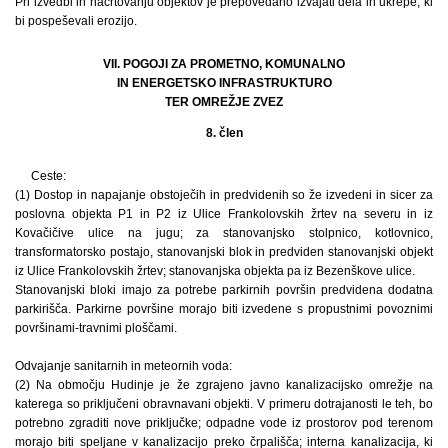
Pri izvedbi in načrtovanju objektov je prepovedano izvajati dela in ukrepe, ki
bi pospeševali erozijo.
VII. POGOJI ZA PROMETNO, KOMUNALNO
IN ENERGETSKO INFRASTRUKTURO
TER OMREŽJE ZVEZ
8. člen
Ceste:
(1) Dostop in napajanje obstoječih in predvidenih so že izvedeni in sicer za
poslovna objekta P1 in P2 iz Ulice Frankolovskih žrtev na severu in iz
Kovačičive ulice na jugu; za stanovanjsko stolpnico, kotlovnico,
transformatorsko postajo, stanovanjski blok in predviden stanovanjski objekt
iz Ulice Frankolovskih žrtev; stanovanjska objekta pa iz Bezenškove ulice.
Stanovanjski bloki imajo za potrebe parkirnih površin predvidena dodatna
parkirišča. Parkirne površine morajo biti izvedene s propustnimi povoznimi
površinami-travnimi ploščami.
Odvajanje sanitarnih in meteornih voda:
(2) Na območju Hudinje je že zgrajeno javno kanalizacijsko omrežje na
katerega so priključeni obravnavani objekti. V primeru dotrajanosti le teh, bo
potrebno zgraditi nove priključke; odpadne vode iz prostorov pod terenom
morajo biti speljane v kanalizacijo preko črpališča; interna kanalizacija, ki