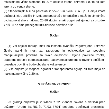
maksimalno višino slemena 10.00 m od kote terena, oziroma 7.00 m od kote
terena do venca strehe.
(3) Stanovanjski hiši na parcelah št. 559/13 in 576/9, k. o. Sp. Hudinja imata
etažnost: klet, pritličje in izzidano podstrešje ter pritličje z etažo in simetrično
dvokapno streho v naklonu 25-30 stopinj; enaki pogoji veljajo tudi za prizidek
k hiši, ki ne sme presegati 50% tlorisne površine hiše.
5. člen
(1) Vsi objekti morajo imeti na lastnem dvorišču zagotovljeno ustrezno
število parkirnih mest za zaposlene in obiskovalce ter potrebne
manipulacijske površine za svojo dejavnost. Utrjene površine znotraj
gradbene parcele bodo asfaltirane, tlakovane ali urejene s travnimi ploščami,
preostale površine bodo obdelane kot zelenice.
(2) Vse objekte je mogoče ograditi s transparentno ograjo ali živo mejo do
maksimalne višine 1.20 m.
V. POŽARNA VARNOST
6. člen
Pri gradnji objektov je v skladu z 22. členom Zakona o varstvu pred
požarom (Uradni list RS, št. 71/93, 87/01) potrebno upoštevati prostorske,