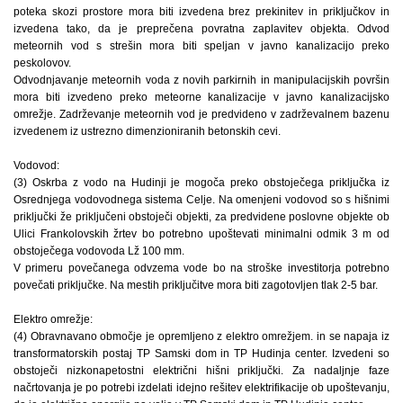
poteka skozi prostore mora biti izvedena brez prekinitev in priključkov in
izvedena tako, da je preprečena povratna zaplavitev objekta. Odvod
meteornih vod s strešin mora biti speljan v javno kanalizacijo preko
peskolovov.
Odvodnjavanje meteornih voda z novih parkirnih in manipulacijskih površin
mora biti izvedeno preko meteorne kanalizacije v javno kanalizacijsko
omrežje. Zadrževanje meteornih vod je predvideno v zadrževalnem bazenu
izvedenem iz ustrezno dimenzioniranih betonskih cevi.
Vodovod:
(3) Oskrba z vodo na Hudinji je mogoča preko obstoječega priključka iz
Osrednjega vodovodnega sistema Celje. Na omenjeni vodovod so s hišnimi
priključki že priključeni obstoječi objekti, za predvidene poslovne objekte ob
Ulici Frankolovskih žrtev bo potrebno upoštevati minimalni odmik 3 m od
obstoječega vodovoda Lž 100 mm.
V primeru povečanega odvzema vode bo na stroške investitorja potrebno
povečati priključke. Na mestih priključitve mora biti zagotovljen tlak 2-5 bar.
Elektro omrežje:
(4) Obravnavano območje je opremljeno z elektro omrežjem. in se napaja iz
transformatorskih postaj TP Samski dom in TP Hudinja center. Izvedeni so
obstoječi nizkonapetostni električni hišni priključki. Za nadaljnje faze
načrtovanja je po potrebi izdelati idejno rešitev elektrifikacije ob upoštevanju,