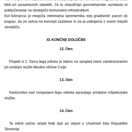
kleti pri posameznih objektih, če to dopuščajo geomehanske raziskave in
priključevanje na obstoječo komunalno infrastrukturo.
Kot toleranca je mogoča minimalna sprememba mej gradbenih parcel ob
pogoju, da ne vpliva na koncept zazidave in da je usklajena z vsemi mejaši
zemljišča.
XI. KONČNE DOLOČBE
12. člen
Projekt iz 1. člena tega odloka je stalno na vpogled vsem zainteresiranim
pri pristojni službi Mestne občine Celje.
13. člen
Nadzorstvo nad izvajanjem tega odloka opravljajo pristojne inšpekcijske
službe.
14. člen
Ta odlok začne veljati tretji dan po objavi v Uradnem listu Republike
Slovenije.