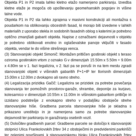
Objekta P1 in P2 imata lahko kletno etažo namenjeno parkiranju. Izvedba
kletne etaže je mogoča ob upoštevanju geomehanskih pogojev in višine
talne vode.
Objekta P1 in P2 sta lahko zgrajena v masivni konstrukciji ali montažna s
poudarkom na oblikovanju obcestnih fasad, ki morajo biti izvedene v lahkih
materialih z uporabo stekla in sodobnih fasadnih oblog s katerimi je potrebno
optično zmanjšati gabarit objekta. Napise z označbami dejavnosti v objektu
je potrebno oblikovati enotno in oglaševalske panoje vključiti v fasado
objekta, vendar le do višine strešnega venca.
(3) Stanovanjski objekt Simonič: Montažen pritličen gostinski objekt s teraso
oziroma gostinskim vrtom z oznako G v dimenzijah 15.50m x 5.50m + 9.00m
x 4.80m se v 1. fazi legalizira, v 2. fazi pa se poruši in na tem mestu zgradi
stanovanjski objekt v višinskih gabaritih P+1+IP ter tlorisnih dimenzijah
15.00m x 12.00m z dvokapno ali ravno streho.
(4) Legalizacija prizidka Gačič: Legalizira se prizidek za potrebe povečanja
stanovanja ter pomožnih prostorov-garaže, shrambe, deponije za kurjavo,
kolesarnico v dimenzijah 10.55m x 11.00m in višinskim gabaritom pritličje in
izzidano podstrešje z enokapno streho v podaljšku obstoječe strehe
stanovanjske hiše. Gradbena parcela stanovanjske hiše je skladna s
prikazano ureditvijo in je namenjena samo za potrebe stanovanjske
dejavnosti ter parkiranju in garažiranju osebnih vozil.
(5) Določitev gradbenih parcel: Gradbene parcele se določijo k stanovanjski
stolpnici Ulica Frankolovskih žrtev 34 z obstoječimi in predvidenimi parkirišči
ter zelenimi površinami, k stanovanjskemu bloku Ulica Frankolovskih žrtev