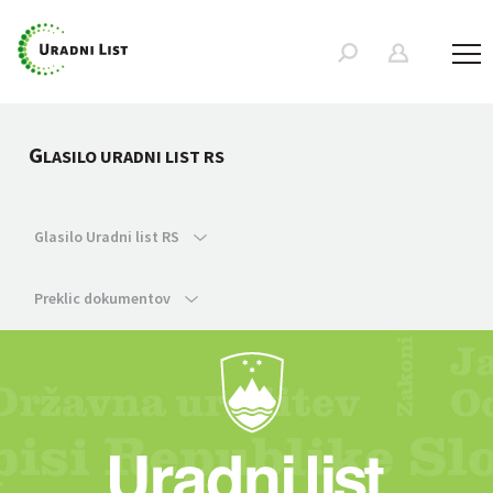
G
LASILO URADNI LIST RS
Glasilo Uradni list RS
Preklic dokumentov