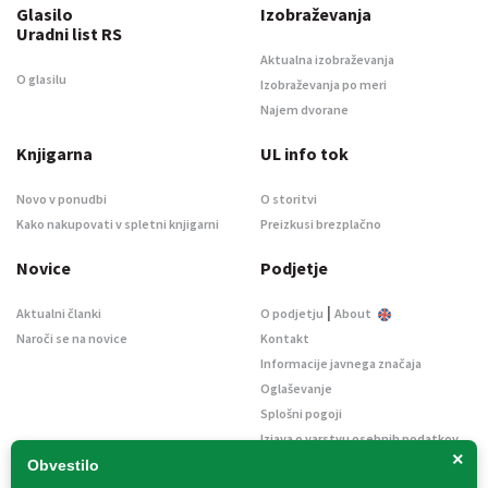
Glasilo
Izobraževanja
Uradni list RS
Aktualna izobraževanja
O glasilu
Izobraževanja po meri
Najem dvorane
Knjigarna
UL info tok
Novo v ponudbi
O storitvi
Kako nakupovati v spletni knjigarni
Preizkusi brezplačno
Novice
Podjetje
|
Aktualni članki
O podjetju
About
Naroči se na novice
Kontakt
Informacije javnega značaja
Oglaševanje
Splošni pogoji
Izjava o varstvu osebnih podatkov
×
E-dražbe
Obvestilo