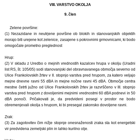
VIII. VARSTVO OKOLJA
9. člen
Zelene površine:
(1) Nezazidane in neutrjene površine ob blokih in stanovanjskih objektih
morajo biti urejene kot zelenice, zasajene s pokrovnimi grmovnicami, ki bodo
omogočale prometno preglednost
Hrup:
(2) V skladu z Uredbo o mejnih vrednostih kazalcev hrupa v okolju (Uradni
list RS, št. 105/05) sodi stanovanjski del obravnavanega območja severno od
Ulice Frankolovskih žrtev v II. stopnjo varstva pred hrupom, za katero veljajo
mejne dnevne ravni 55 dBA in mejne nočne ravni 45 dBA. Območje centra
mestne četrti južno od Ulice Frankolovskih žrtev je razvrščeno v III. stopnjo
varstva pred hrupom z dovoljenimi mejnimi vrednostmi 60 dBA podnevi in 50
dBA ponoči. Pričakovati je, da predvideni posegi v prostor ne bodo
obremenjevali okolja s hrupom, ki bi presegal zakonsko dovoljene ravni.
Zrak:
(3) Za zagotovitev čim nižje stopnje onesnaženosti zraka sta kot energetski
vir predvidena zemeljski plin in lahko kurilno olje.