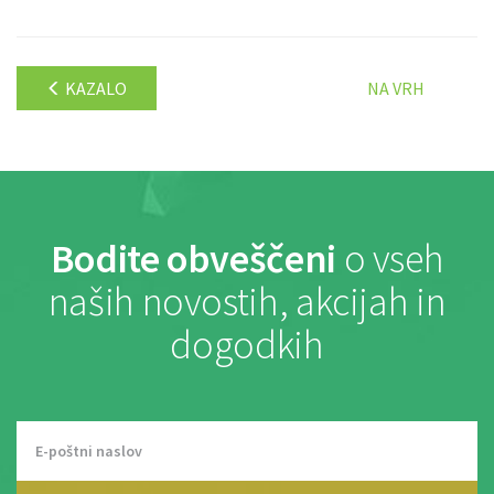
KAZALO
NA VRH
Bodite obveščeni
o vseh
naših novostih, akcijah in
dogodkih