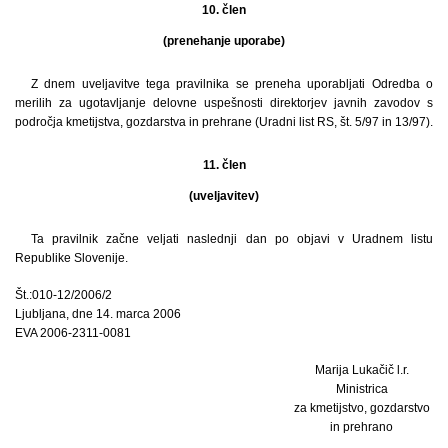
10. člen
(prenehanje uporabe)
Z dnem uveljavitve tega pravilnika se preneha uporabljati Odredba o
merilih za ugotavljanje delovne uspešnosti direktorjev javnih zavodov s
področja kmetijstva, gozdarstva in prehrane (Uradni list RS, št. 5/97 in 13/97).
11. člen
(uveljavitev)
Ta pravilnik začne veljati naslednji dan po objavi v Uradnem listu
Republike Slovenije.
Št.:010-12/2006/2
Ljubljana, dne 14. marca 2006
EVA 2006-2311-0081
Marija Lukačič l.r.
Ministrica
za kmetijstvo, gozdarstvo
in prehrano