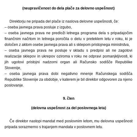
(neupravičenost do dela plače za delovno uspešnost)
Direktorju ne pripada del plače iz naslova delovne uspešnosti, če:
– oseba javnega prava posluje z izgubo,
– oseba javnega prava ne predloži letnega programa dela s pripadajočim
finančnim načrtom in letnega poročila o delu v preteklem letu v roku, ki je
določen z aktom osebe javnega prava ali s sklepom pristojnega ministrstva,
– oseba javnega prava ne posluje v skladu s predpisi ali ne zagotovi
realizacije sklepov in ukrepov oziroma v roku ne odpravi pomanjkljivosti, ki
jih ugotovi pristojni nadzorni organ ali Računsko sodišče Republike
Slovenije,
– oseba javnega prava dobi negativno mnenje Računskega sodišča
Republike Slovenije za obdobje, v katerem je bil direktor odgovoren za njeno
poslovanje.
9. člen
(delovna uspešnost za del poslovnega leta)
Če direktor nastopi mandat med poslovnim letom, mu delovna uspešnost
pripada sorazmerno s trajanjem mandata v poslovnem letu.