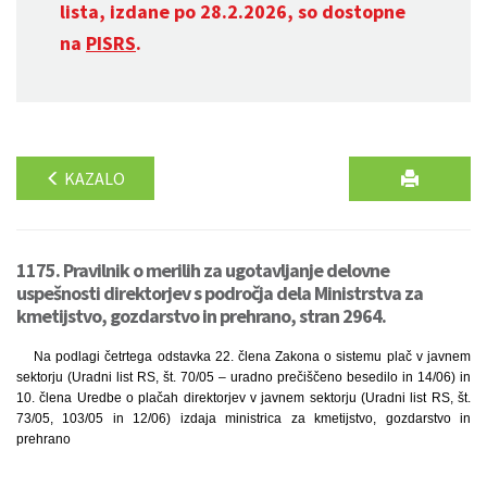
lista, izdane po 28.2.2026, so dostopne
na
PISRS
.
KAZALO
1175. Pravilnik o merilih za ugotavljanje delovne
uspešnosti direktorjev s področja dela Ministrstva za
kmetijstvo, gozdarstvo in prehrano, stran 2964.
Na podlagi četrtega odstavka 22. člena Zakona o sistemu plač v javnem
sektorju (Uradni list RS, št. 70/05 – uradno prečiščeno besedilo in 14/06) in
10. člena Uredbe o plačah direktorjev v javnem sektorju (Uradni list RS, št.
73/05, 103/05 in 12/06) izdaja ministrica za kmetijstvo, gozdarstvo in
prehrano