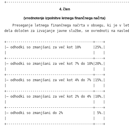
+------------------------------------------------------------
4. člen
(vrednotenje izpolnitve letnega finančnega načrta)
    Preseganje letnega finančnega načrta v obsegu, ki je v let
dela določen za izvajanje javne službe, se ovrednoti na nasled
+-------------------------------------------+----+

|– odhodki so zmanjšani za več kot 10%      |25%,|

|                                           |    |

+-------------------------------------------+----+

|– odhodki so zmanjšani za več kot 7% do 10%|20%,|

|                                           |    |

+-------------------------------------------+----+

|– odhodki so zmanjšani za več kot 4% do 7% |15%,|

|                                           |    |

+-------------------------------------------+----+

|– odhodki so zmanjšani za več kot 2% do 4% |10%,|

|                                           |    |

+-------------------------------------------+----+

|– odhodki so zmanjšani do 2%               | 5%.|

|                                           |    |

+-------------------------------------------+----+