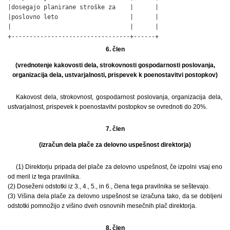
|dosegajo planirane stroške za    |      |

|poslovno leto                    |      |

|                                 |      |

+---------------------------------+------+
6. člen
(vrednotenje kakovosti dela, strokovnosti gospodarnosti poslovanja,
organizacija dela, ustvarjalnosti, prispevek k poenostavitvi postopkov)
Kakovost dela, strokovnost, gospodarnost poslovanja, organizacija dela,
ustvarjalnost, prispevek k poenostavitvi postopkov se ovrednoti do 20%.
7. člen
(izračun dela plače za delovno uspešnost direktorja)
(1) Direktorju pripada del plače za delovno uspešnost, če izpolni vsaj eno
od meril iz tega pravilnika.
(2) Doseženi odstotki iz 3., 4., 5., in 6., člena tega pravilnika se seštevajo.
(3) Višina dela plače za delovno uspešnost se izračuna tako, da se dobljeni
odstotki pomnožijo z višino dveh osnovnih mesečnih plač direktorja.
8. člen