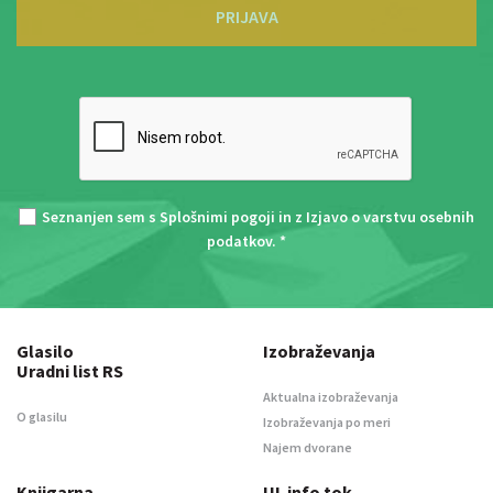
PRIJAVA
Seznanjen sem s
Splošnimi pogoji
in z
Izjavo o varstvu osebnih
podatkov
. *
Glasilo
Izobraževanja
Uradni list RS
Aktualna izobraževanja
O glasilu
Izobraževanja po meri
Najem dvorane
Knjigarna
UL info tok