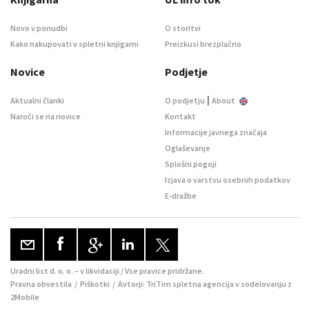
Novo v ponudbi
O storitvi
Kako nakupovati v spletni knjigarni
Preizkusi brezplačno
Novice
Podjetje
|
Aktualni članki
O podjetju
About
Naroči se na novice
Kontakt
Informacije javnega značaja
Oglaševanje
Splošni pogoji
Izjava o varstvu osebnih podatkov
E-dražbe
Uradni list d. o. o. – v likvidaciji / Vse pravice pridržane.
Pravna obvestila
/
Piškotki
/ Avtorji:
TriTim spletna agencija
v sodelovanju z
2Mobile