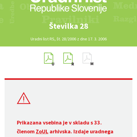
Številka 28
Uradni list RS, št. 28/2006 z dne 17. 3. 2006
Prikazana vsebina je v skladu s 33.
členom
ZoUL
arhivska. Izdaje uradnega