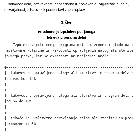
– kakovost dela, strokovnost, gospodarnost poslovanja, organizacija dela,
ustvarjalnost, prispevek k poenostavitvi postopkov.
3. člen
(vrednotenje izpolnitve potrjenega
letnega programa dela)
    Izpolnitev potrjenega programa dela se vrednoti glede na p
načrtovane količine in kakovosti opravljenih nalog ali storite
javnega prava, kar se ovrednoti na naslednji način:

+-------------------------------------------------------------
|– kakovostno opravljene naloge ali storitve in program dela p
|za več kot 15%                                               
|                                                             
+-------------------------------------------------------------
|– kakovostno opravljene naloge ali storitve in program dela p
|od 5% do 10%                                                 
|                                                             
+-------------------------------------------------------------
|– tekoče in kvalitetno opravljanje nalog ali storitev in prog
|presežen do 5%                                               
|                                                             