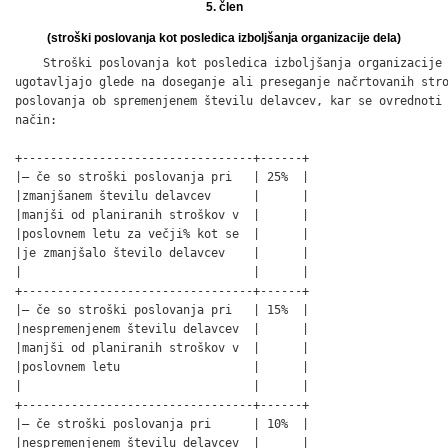
5. člen
(stroški poslovanja kot posledica izboljšanja organizacije dela)
    Stroški poslovanja kot posledica izboljšanja organizacije 
ugotavljajo glede na doseganje ali preseganje načrtovanih stro
poslovanja ob spremenjenem številu delavcev, kar se ovrednoti 
način:

+---------------------------------+------+

|– če so stroški poslovanja pri   | 25%  |

|zmanjšanem številu delavcev      |      |

|manjši od planiranih stroškov v  |      |

|poslovnem letu za večji% kot se  |      |

|je zmanjšalo število delavcev    |      |

|                                 |      |

+---------------------------------+------+

|– če so stroški poslovanja pri   | 15%  |

|nespremenjenem številu delavcev  |      |

|manjši od planiranih stroškov v  |      |

|poslovnem letu                   |      |

|                                 |      |

+---------------------------------+------+

|– če stroški poslovanja pri      | 10%  |

|nespremenjenem številu delavcev  |      |
