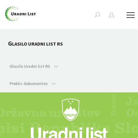
G
LASILO URADNI LIST RS
Glasilo Uradni list RS
Preklic dokumentov