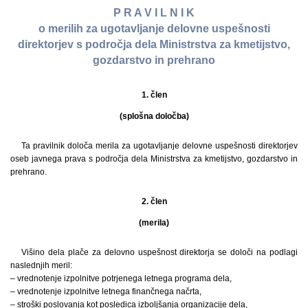
P R A V I L N I K
o merilih za ugotavljanje delovne uspešnosti
direktorjev s področja dela Ministrstva za kmetijstvo,
gozdarstvo in prehrano
1. člen
(splošna določba)
Ta pravilnik določa merila za ugotavljanje delovne uspešnosti direktorjev
oseb javnega prava s področja dela Ministrstva za kmetijstvo, gozdarstvo in
prehrano.
2. člen
(merila)
Višino dela plače za delovno uspešnost direktorja se določi na podlagi
naslednjih meril:
– vrednotenje izpolnitve potrjenega letnega programa dela,
– vrednotenje izpolnitve letnega finančnega načrta,
– stroški poslovanja kot posledica izboljšanja organizacije dela,