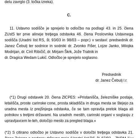
delu zavrglo (3. točka izreka).
C.
11. Ustavno sodišče je sprejelo to odločbo na podlagi 43. in 25. člena
ZUstS ter prve alineje tretjega odstavka 46. člena Poslovnika Ustavnega
sodišča (Uradni list RS, št. 93/03 in 98/03 – popr.) v sestavi: predsednik dr.
Janez Čebulj ter sodnice in sodniki dr. Zvonko Fišer, Lojze Janko, Milojka
Modrijan, dr. Ciril Ribičič, dr. Mirjam Škrk, Jože Tratnik in
dr. Dragica Wedam Lukić. Odločbo je sprejelo soglasno.
Predsednik
dr. Janez Čebulj l.r.
(*1) Drugi odstavek 20. člena ZICPES: »Pristanišča, železniške postaje,
letališča, proste carinske cone, prosta skladišča in druga mesta se štejejo za
uradna mesta iz prejšnjega odstavka, če se tam opravlja pretok blaga ali
potnikov s tretjimi državami. Na uradnih mestih, carinski organi v soglasju z
upravljavcem le-teh, določijo mesto za pregled blaga.«
(*2) S citirano odločbo je Ustavno sodišče v določbi tretjega odstavka 21.