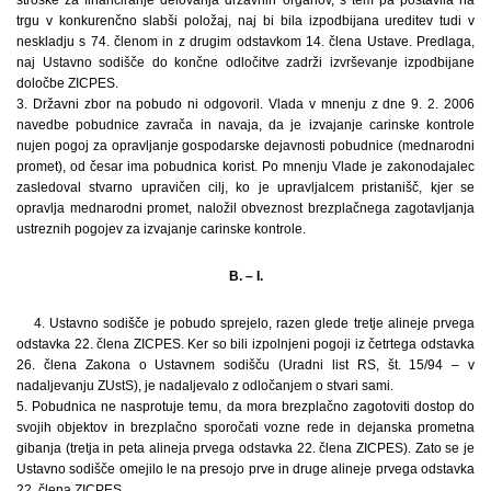
trgu v konkurenčno slabši položaj, naj bi bila izpodbijana ureditev tudi v
neskladju s 74. členom in z drugim odstavkom 14. člena Ustave. Predlaga,
naj Ustavno sodišče do končne odločitve zadrži izvrševanje izpodbijane
določbe ZICPES.
3. Državni zbor na pobudo ni odgovoril. Vlada v mnenju z dne 9. 2. 2006
navedbe pobudnice zavrača in navaja, da je izvajanje carinske kontrole
nujen pogoj za opravljanje gospodarske dejavnosti pobudnice (mednarodni
promet), od česar ima pobudnica korist. Po mnenju Vlade je zakonodajalec
zasledoval stvarno upravičen cilj, ko je upravljalcem pristanišč, kjer se
opravlja mednarodni promet, naložil obveznost brezplačnega zagotavljanja
ustreznih pogojev za izvajanje carinske kontrole.
B. – I.
4. Ustavno sodišče je pobudo sprejelo, razen glede tretje alineje prvega
odstavka 22. člena ZICPES. Ker so bili izpolnjeni pogoji iz četrtega odstavka
26. člena Zakona o Ustavnem sodišču (Uradni list RS, št. 15/94 – v
nadaljevanju ZUstS), je nadaljevalo z odločanjem o stvari sami.
5. Pobudnica ne nasprotuje temu, da mora brezplačno zagotoviti dostop do
svojih objektov in brezplačno sporočati vozne rede in dejanska prometna
gibanja (tretja in peta alineja prvega odstavka 22. člena ZICPES). Zato se je
Ustavno sodišče omejilo le na presojo prve in druge alineje prvega odstavka
22. člena ZICPES.