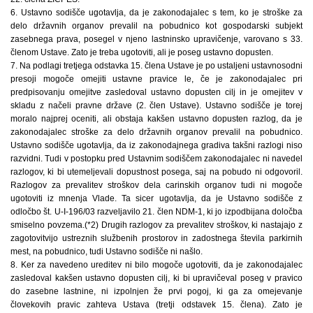
6. Ustavno sodišče ugotavlja, da je zakonodajalec s tem, ko je stroške za
delo državnih organov prevalil na pobudnico kot gospodarski subjekt
zasebnega prava, posegel v njeno lastninsko upravičenje, varovano s 33.
členom Ustave. Zato je treba ugotoviti, ali je poseg ustavno dopusten.
7. Na podlagi tretjega odstavka 15. člena Ustave je po ustaljeni ustavnosodni
presoji mogoče omejiti ustavne pravice le, če je zakonodajalec pri
predpisovanju omejitve zasledoval ustavno dopusten cilj in je omejitev v
skladu z načeli pravne države (2. člen Ustave). Ustavno sodišče je torej
moralo najprej oceniti, ali obstaja kakšen ustavno dopusten razlog, da je
zakonodajalec stroške za delo državnih organov prevalil na pobudnico.
Ustavno sodišče ugotavlja, da iz zakonodajnega gradiva takšni razlogi niso
razvidni. Tudi v postopku pred Ustavnim sodiščem zakonodajalec ni navedel
razlogov, ki bi utemeljevali dopustnost posega, saj na pobudo ni odgovoril.
Razlogov za prevalitev stroškov dela carinskih organov tudi ni mogoče
ugotoviti iz mnenja Vlade. Ta sicer ugotavlja, da je Ustavno sodišče z
odločbo št. U-I-196/03 razveljavilo 21. člen NDM-1, ki jo izpodbijana določba
smiselno povzema.(*2) Drugih razlogov za prevalitev stroškov, ki nastajajo z
zagotovitvijo ustreznih službenih prostorov in zadostnega števila parkirnih
mest, na pobudnico, tudi Ustavno sodišče ni našlo.
8. Ker za navedeno ureditev ni bilo mogoče ugotoviti, da je zakonodajalec
zasledoval kakšen ustavno dopusten cilj, ki bi upravičeval poseg v pravico
do zasebne lastnine, ni izpolnjen že prvi pogoj, ki ga za omejevanje
človekovih pravic zahteva Ustava (tretji odstavek 15. člena). Zato je