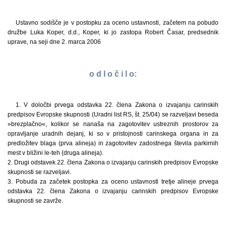
Ustavno sodišče je v postopku za oceno ustavnosti, začetem na pobudo
družbe Luka Koper, d.d., Koper, ki jo zastopa Robert Časar, predsednik
uprave, na seji dne 2. marca 2006
o d l o č i l o:
1. V določbi prvega odstavka 22. člena Zakona o izvajanju carinskih
predpisov Evropske skupnosti (Uradni list RS, št. 25/04) se razveljavi beseda
»brezplačno«, kolikor se nanaša na zagotovitev ustreznih prostorov za
opravljanje uradnih dejanj, ki so v pristojnosti carinskega organa in za
predložitev blaga (prva alineja) in zagotovitev zadostnega števila parkirnih
mest v bližini le-teh (druga alineja).
2. Drugi odstavek 22. člena Zakona o izvajanju carinskih predpisov Evropske
skupnosti se razveljavi.
3. Pobuda za začetek postopka za oceno ustavnosti tretje alineje prvega
odstavka 22. člena Zakona o izvajanju carinskih predpisov Evropske
skupnosti se zavrže.