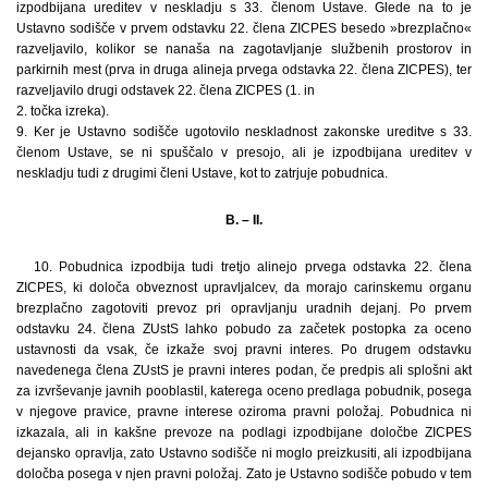
izpodbijana ureditev v neskladju s 33. členom Ustave. Glede na to je
Ustavno sodišče v prvem odstavku 22. člena ZICPES besedo »brezplačno«
razveljavilo, kolikor se nanaša na zagotavljanje službenih prostorov in
parkirnih mest (prva in druga alineja prvega odstavka 22. člena ZICPES), ter
razveljavilo drugi odstavek 22. člena ZICPES (1. in
2. točka izreka).
9. Ker je Ustavno sodišče ugotovilo neskladnost zakonske ureditve s 33.
členom Ustave, se ni spuščalo v presojo, ali je izpodbijana ureditev v
neskladju tudi z drugimi členi Ustave, kot to zatrjuje pobudnica.
B. – II.
10. Pobudnica izpodbija tudi tretjo alinejo prvega odstavka 22. člena
ZICPES, ki določa obveznost upravljalcev, da morajo carinskemu organu
brezplačno zagotoviti prevoz pri opravljanju uradnih dejanj. Po prvem
odstavku 24. člena ZUstS lahko pobudo za začetek postopka za oceno
ustavnosti da vsak, če izkaže svoj pravni interes. Po drugem odstavku
navedenega člena ZUstS je pravni interes podan, če predpis ali splošni akt
za izvrševanje javnih pooblastil, katerega oceno predlaga pobudnik, posega
v njegove pravice, pravne interese oziroma pravni položaj. Pobudnica ni
izkazala, ali in kakšne prevoze na podlagi izpodbijane določbe ZICPES
dejansko opravlja, zato Ustavno sodišče ni moglo preizkusiti, ali izpodbijana
določba posega v njen pravni položaj. Zato je Ustavno sodišče pobudo v tem