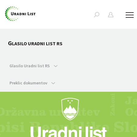
G
LASILO URADNI LIST RS
Glasilo Uradni list RS
Preklic dokumentov