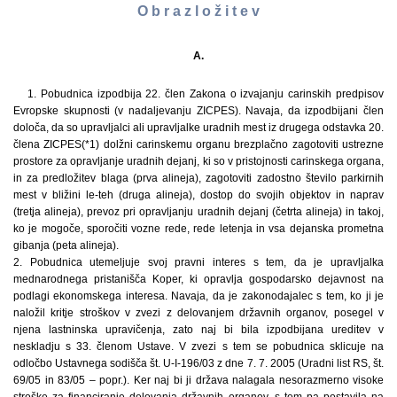
O b r a z l o ž i t e v
A.
1. Pobudnica izpodbija 22. člen Zakona o izvajanju carinskih predpisov
Evropske skupnosti (v nadaljevanju ZICPES). Navaja, da izpodbijani člen
določa, da so upravljalci ali upravljalke uradnih mest iz drugega odstavka 20.
člena ZICPES(*1) dolžni carinskemu organu brezplačno zagotoviti ustrezne
prostore za opravljanje uradnih dejanj, ki so v pristojnosti carinskega organa,
in za predložitev blaga (prva alineja), zagotoviti zadostno število parkirnih
mest v bližini le-teh (druga alineja), dostop do svojih objektov in naprav
(tretja alineja), prevoz pri opravljanju uradnih dejanj (četrta alineja) in takoj,
ko je mogoče, sporočiti vozne rede, rede letenja in vsa dejanska prometna
gibanja (peta alineja).
2. Pobudnica utemeljuje svoj pravni interes s tem, da je upravljalka
mednarodnega pristanišča Koper, ki opravlja gospodarsko dejavnost na
podlagi ekonomskega interesa. Navaja, da je zakonodajalec s tem, ko ji je
naložil kritje stroškov v zvezi z delovanjem državnih organov, posegel v
njena lastninska upravičenja, zato naj bi bila izpodbijana ureditev v
neskladju s 33. členom Ustave. V zvezi s tem se pobudnica sklicuje na
odločbo Ustavnega sodišča št. U-I-196/03 z dne 7. 7. 2005 (Uradni list RS, št.
69/05 in 83/05 – popr.). Ker naj bi ji država nalagala nesorazmerno visoke
stroške za financiranje delovanja državnih organov, s tem pa postavila na