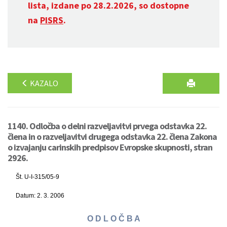
lista, izdane po 28.2.2026, so dostopne
na
PISRS
.
KAZALO
1140. Odločba o delni razveljavitvi prvega odstavka 22.
člena in o razveljavitvi drugega odstavka 22. člena Zakona
o izvajanju carinskih predpisov Evropske skupnosti, stran
2926.
Št. U-I-315/05-9
Datum: 2. 3. 2006
O D L O Č B A