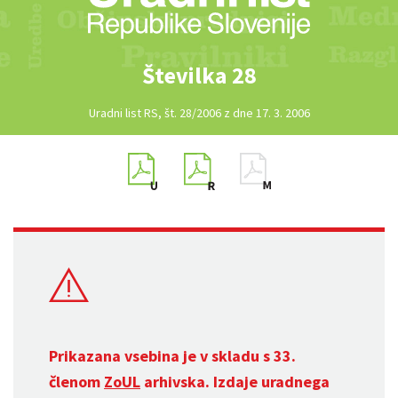
Številka 28
Uradni list RS, št. 28/2006 z dne 17. 3. 2006
Prikazana vsebina je v skladu s 33.
členom
ZoUL
arhivska. Izdaje uradnega