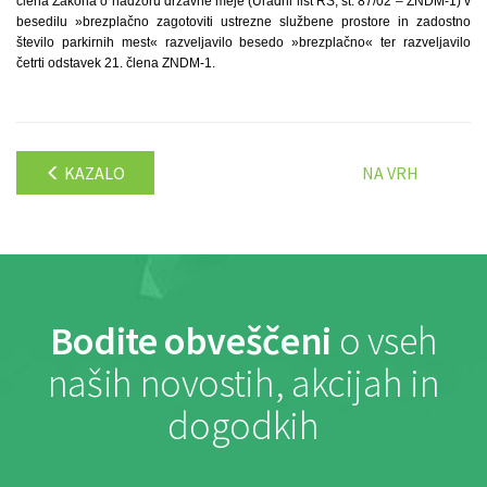
člena Zakona o nadzoru državne meje (Uradni list RS, št. 87/02 – ZNDM-1) v
besedilu »brezplačno zagotoviti ustrezne službene prostore in zadostno
število parkirnih mest« razveljavilo besedo »brezplačno« ter razveljavilo
četrti odstavek 21. člena ZNDM-1.
KAZALO
NA VRH
Bodite obveščeni
o vseh
naših novostih, akcijah in
dogodkih