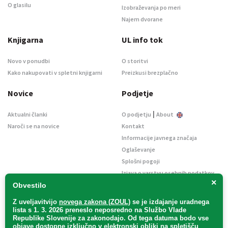
O glasilu
Izobraževanja po meri
Najem dvorane
Knjigarna
UL info tok
Novo v ponudbi
O storitvi
Kako nakupovati v spletni knjigarni
Preizkusi brezplačno
Novice
Podjetje
|
Aktualni članki
O podjetju
About
Naroči se na novice
Kontakt
Informacije javnega značaja
Oglaševanje
Splošni pogoji
Izjava o varstvu osebnih podatkov
×
E-dražbe
Obvestilo
Z uveljavitvijo
novega zakona (ZOUL)
se je
izdajanje uradnega
lista s 1. 3. 2026 preneslo
neposredno
na Službo Vlade
Republike Slovenije za zakonodajo
. Od tega datuma bodo vse
objave dostopne izključno v elektronski obliki na spletišču