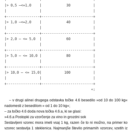
|> 0,5 –<=1,0    |            30           |

|                |                         |

+----------------+-------------------------+

|> 1,0 –<=2,0    |            40           |

|                |                         |

+----------------+-------------------------+

|> 2,0 – <= 5,0  |            60           |

|                |                         |

+----------------+-------------------------+

|> 5,0 – <= 10,0 |            80           |

|                |                         |

+----------------+-------------------------+

|> 10,0 – <= 15,0|           100           |

|                |                         |

+----------------+-------------------------+

                                          «;
– v drugi alinei drugega odstavka točke 4.6 besedilo »od 10 do 100 kg«
nadomesti z besedilom » od 1 do 10 kg«;
– za točko 4.6 doda nova točka 4.6.a, ki se glasi:
»4.6.a Postopki za vzorčenje za vino in grozdni sok
Sestavljeni vzorec mora imeti vsaj 1 kg, razen če to ni možno, na primer ko
vzorec sestavlja 1 steklenica. Najmanjše število primarnih vzorcev, vzetih iz