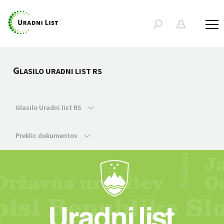
G
LASILO URADNI LIST RS
Glasilo Uradni list RS
Preklic dokumentov