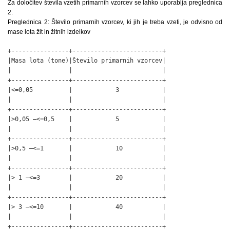
Za določitev števila vzetih primarnih vzorcev se lahko uporablja preglednica
2.
Preglednica 2: Število primarnih vzorcev, ki jih je treba vzeti, je odvisno od
mase lota žit in žitnih izdelkov
+----------------+-------------------------+

|Masa lota (tone)|Število primarnih vzorcev|

|                |                         |

+----------------+-------------------------+

|<=0,05          |            3            |

|                |                         |

+----------------+-------------------------+

|>0,05 –<=0,5    |            5            |

|                |                         |

+----------------+-------------------------+

|>0,5 –<=1       |            10           |

|                |                         |

+----------------+-------------------------+

|> 1 –<=3        |            20           |

|                |                         |

+----------------+-------------------------+

|> 3 –<=10       |            40           |

|                |                         |

+----------------+-------------------------+
