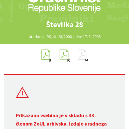
Številka 28
Uradni list RS, št. 28/2006 z dne 17. 3. 2006
Prikazana vsebina je v skladu s 33.
členom
ZoUL
arhivska. Izdaje uradnega