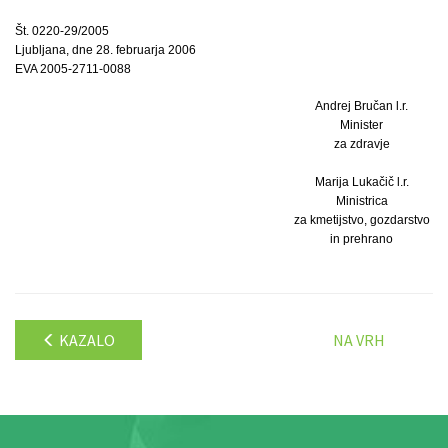
Št. 0220-29/2005
Ljubljana, dne 28. februarja 2006
EVA 2005-2711-0088
Andrej Bručan l.r.
Minister
za zdravje
Marija Lukačič l.r.
Ministrica
za kmetijstvo, gozdarstvo
in prehrano
KAZALO
NA VRH