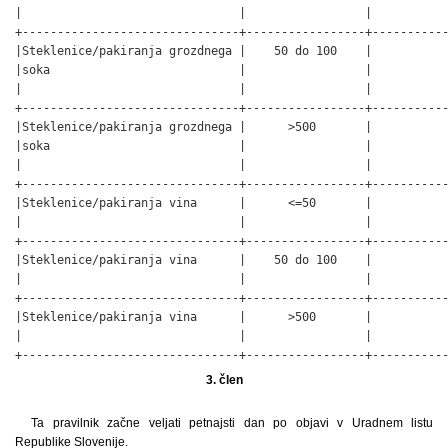
|                               |                 |           
+-------------------------------+-----------------+-----------
|Steklenice/pakiranja grozdnega |    50 do 100    |           
|soka                           |                 |           
|                               |                 |           
+-------------------------------+-----------------+-----------
|Steklenice/pakiranja grozdnega |      >500       |           
|soka                           |                 |           
|                               |                 |           
+-------------------------------+-----------------+-----------
|Steklenice/pakiranja vina      |      <=50       |           
|                               |                 |           
+-------------------------------+-----------------+-----------
|Steklenice/pakiranja vina      |    50 do 100    |           
|                               |                 |           
+-------------------------------+-----------------+-----------
|Steklenice/pakiranja vina      |      >500       |           
|                               |                 |           
+-------------------------------+-----------------+----------
3. člen
Ta pravilnik začne veljati petnajsti dan po objavi v Uradnem listu
Republike Slovenije.