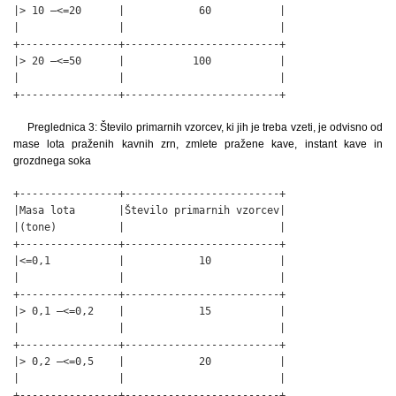
|> 10 –<=20      |            60           |

|                |                         |

+----------------+-------------------------+

|> 20 –<=50      |           100           |

|                |                         |

+----------------+-------------------------+
Preglednica 3: Število primarnih vzorcev, ki jih je treba vzeti, je odvisno od
mase lota praženih kavnih zrn, zmlete pražene kave, instant kave in
grozdnega soka
+----------------+-------------------------+

|Masa lota       |Število primarnih vzorcev|

|(tone)          |                         |

+----------------+-------------------------+

|<=0,1           |            10           |

|                |                         |

+----------------+-------------------------+

|> 0,1 –<=0,2    |            15           |

|                |                         |

+----------------+-------------------------+

|> 0,2 –<=0,5    |            20           |

|                |                         |

+----------------+-------------------------+
