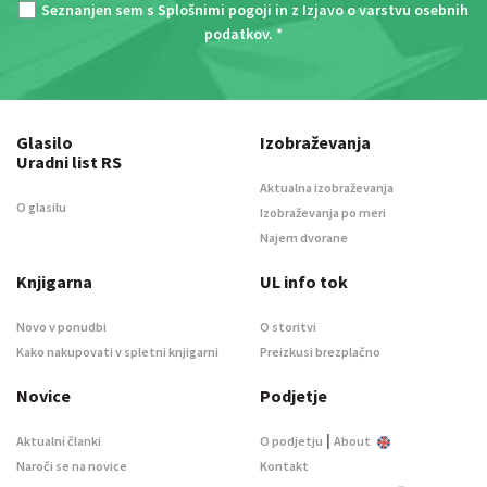
Seznanjen sem s
Splošnimi pogoji
in z
Izjavo o varstvu osebnih
podatkov
. *
Glasilo
Izobraževanja
Uradni list RS
Aktualna izobraževanja
O glasilu
Izobraževanja po meri
Najem dvorane
Knjigarna
UL info tok
Novo v ponudbi
O storitvi
Kako nakupovati v spletni knjigarni
Preizkusi brezplačno
Novice
Podjetje
|
Aktualni članki
O podjetju
About
Naroči se na novice
Kontakt