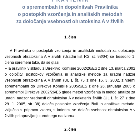
o spremembah in dopolnitvah Pravilnika
o postopkih vzorčenja in analitskih metodah
za določanje vsebnosti ohratoksina A v živilih
1. člen
V Pravilniku o postopkih vzorčenja in analitskih metodah za določanje
vsebnosti ohratoksina A v živilih (Uradni list RS, št. 93/04) se besedilo 1.
člena spremeni tako, da se glasi:
»Ta pravilnik v skladu z Direktivo Komisije 2002/26/ES z dne 13. marca 2002
o določitvi postopkov vzorčenja in analitske metode za uradni nadzor
vsebnosti ohratoksina A v živilih (UL L št. 75 z dne 16. 3. 2002, z vsemi
spremembami do Direktive Komisije 2005/5/ES z dne 26. januarja 2005 o
spremembi Direktive 2002/26/ES glede metod vzorčenja in metod analize za
uradni nadzor vrednosti ohratoksina A v nekaterih živilih (UL L št. 27 z dne
29. 1. 2005, str. 38) določa postopke vzorčenja živil in analitske metode,
vključno s pripravo vzorca, s katerimi se določa vsebnost ohratoksina A v
živilih pri opravljanju uradnega nadzora«.
2. člen