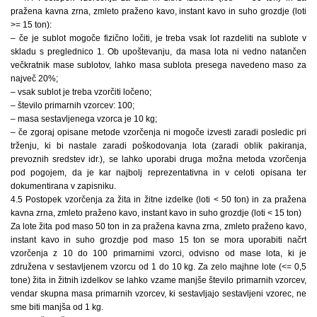
pražena kavna zrna, zmleto praženo kavo, instant kavo in suho grozdje (loti
>= 15 ton):
– če je sublot mogoče fizično ločiti, je treba vsak lot razdeliti na sublote v
skladu s preglednico 1. Ob upoštevanju, da masa lota ni vedno natančen
večkratnik mase sublotov, lahko masa sublota presega navedeno maso za
največ 20%;
– vsak sublot je treba vzorčiti ločeno;
– število primarnih vzorcev: 100;
– masa sestavljenega vzorca je 10 kg;
– če zgoraj opisane metode vzorčenja ni mogoče izvesti zaradi posledic pri
trženju, ki bi nastale zaradi poškodovanja lota (zaradi oblik pakiranja,
prevoznih sredstev idr.), se lahko uporabi druga možna metoda vzorčenja
pod pogojem, da je kar najbolj reprezentativna in v celoti opisana ter
dokumentirana v zapisniku.
4.5 Postopek vzorčenja za žita in žitne izdelke (loti < 50 ton) in za pražena
kavna zrna, zmleto praženo kavo, instant kavo in suho grozdje (loti < 15 ton)
Za lote žita pod maso 50 ton in za pražena kavna zrna, zmleto praženo kavo,
instant kavo in suho grozdje pod maso 15 ton se mora uporabiti načrt
vzorčenja z 10 do 100 primarnimi vzorci, odvisno od mase lota, ki je
združena v sestavljenem vzorcu od 1 do 10 kg. Za zelo majhne lote (<= 0,5
tone) žita in žitnih izdelkov se lahko vzame manjše število primarnih vzorcev,
vendar skupna masa primarnih vzorcev, ki sestavljajo sestavljeni vzorec, ne
sme biti manjša od 1 kg.