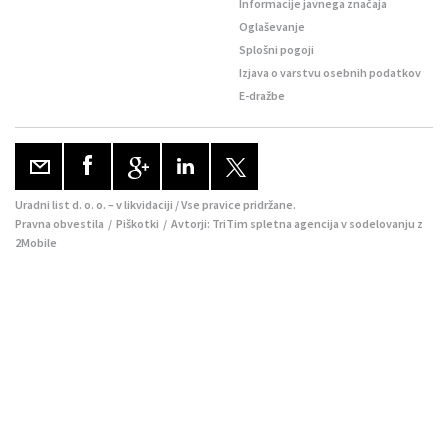
Informacije javnega značaja
Oglaševanje
Splošni pogoji
Izjava o varstvu osebnih podatkov
E-dražbe
Uradni list d. o. o. – v likvidaciji / Vse pravice pridržane.
Pravna obvestila
/
Piškotki
/ Avtorji:
TriTim spletna agencija
v sodelovanju z
2Mobile