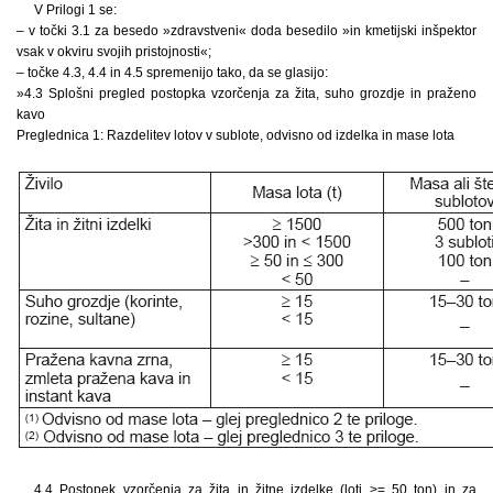
V Prilogi 1 se:
– v točki 3.1 za besedo »zdravstveni« doda besedilo »in kmetijski inšpektor
vsak v okviru svojih pristojnosti«;
– točke 4.3, 4.4 in 4.5 spremenijo tako, da se glasijo:
»4.3 Splošni pregled postopka vzorčenja za žita, suho grozdje in praženo
kavo
Preglednica 1: Razdelitev lotov v sublote, odvisno od izdelka in mase lota
4.4 Postopek vzorčenja za žita in žitne izdelke (loti >= 50 ton) in za