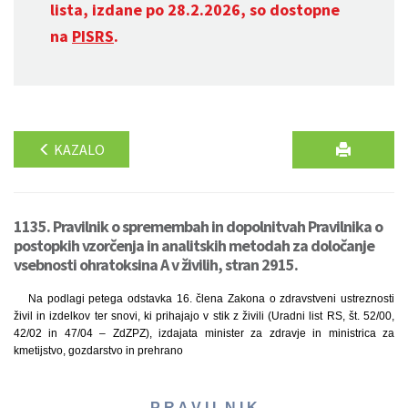
lista, izdane po 28.2.2026, so dostopne
na
PISRS
.
KAZALO
1135. Pravilnik o spremembah in dopolnitvah Pravilnika o
postopkih vzorčenja in analitskih metodah za določanje
vsebnosti ohratoksina A v živilih, stran 2915.
Na podlagi petega odstavka 16. člena Zakona o zdravstveni ustreznosti
živil in izdelkov ter snovi, ki prihajajo v stik z živili (Uradni list RS, št. 52/00,
42/02 in 47/04 – ZdZPZ), izdajata minister za zdravje in ministrica za
kmetijstvo, gozdarstvo in prehrano
P R A V I L N I K