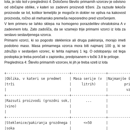
lota, je isto kot v preglednici 4. Določeno število primarnih vzorcev je odvisno
od običajne oblike, v kateri so zadevni proizvodi trženi. Za razsute tekoče
proizvode se lot, kolikor temeljito je mogoče in dokler ne vpliva na kakovost
proizvoda, ročno ali mehansko premeša neposredno pred vzorčenjem.
V tem primeru se lahko sklepa na homogeno porazdelitev ohratoksina A v
zadevnem lotu. Zato zadošča, da se vzamejo trije primarni vzorci iz lota za
sestavo sestavljenega vzorca.
Primarni vzorci, ki so pogosto steklenice ali druga pakiranja, morajo imeti
podobno maso. Masa primarnega vzorca mora biti najmanj 100 g, ki se
združijo v sestavljen vzorec, ki tehta najmanj 1 kg. O odstopanju od tega
postopka je treba poročati v zapisniku, predpisanem v točki 3.8 te priloge.
Preglednica 4: Število primarnih vzorcev, ki jih je treba vzeti iz lota
+-------------------------------+-----------------+-----------
|Oblika, v kateri se predmet    | Masa serije (v  |Najmanjše š
|trži                           |     litrih)     |        pri
|                               |                 |         vz
+-------------------------------+-----------------+-----------
|Razsuti proizvodi (grozdni sok,|       ...       |           
|vino)                          |                 |           
|                               |                 |           
+-------------------------------+-----------------+-----------
|Steklenice/pakiranja grozdnega |      <=50       |           
|soka                           |                 |           