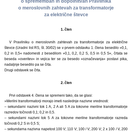
o spremembah in dopolnitvah Pravilnika
o meroslovnih zahtevah za transformatorje
za električne števce
1. člen
V Pravilniku o meroslovnih zahtevah za transformatorje za električne
števce (Uradni list RS, št. 30/02) se v prvem odstavku 1. člena besedilo »0,1,
0,2 in 0,5« nadomesti z besedilom »0,1, 0,2, 0,2 S, 0,5 in 0,5 S«, črtata se
beseda »overitev« in vejica ter se za besedo »označevanja« postavi pika,
nadaljnje besedilo pa se črta.
Drugi odstavek se črta.
2. člen
Prvi odstavek 4. člena se spremeni tako, da se glasi:
»Merilni transformatorji morajo imeti naslednje nazivne vrednosti:
– sekundarni nazivni tok 1 A, 2 A ali 5 A za tokovne merilne transformatorje
razredov točnosti 0,1; 0,2 in 0,5.
– sekundarni nazivni tok 5 A za tokovne merilne transformatorje razreda
točnosti 0,2 S in 0,5 S;
– sekundarna nazivna napetost 100 V; 110 V; 100 / V; 200 V; 2 x 100 / V, 200