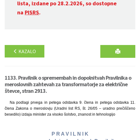
lista, izdane po 28.2.2026, so dostopne
na
PISRS
.
KAZALO
1133. Pravilnik o spremembah in dopolnitvah Pravilnika o
meroslovnih zahtevah za transformatorje za električne
števce, stran 2913.
Na podlagi prvega in petega odstavka 9. člena in petega odstavka 11.
člena Zakona o meroslovju (Uradni list RS, št. 26/05 – uradno prečiščeno
besedilo) izdaja minister za visoko šolstvo, znanost in tehnologijo
P R A V I L N I K