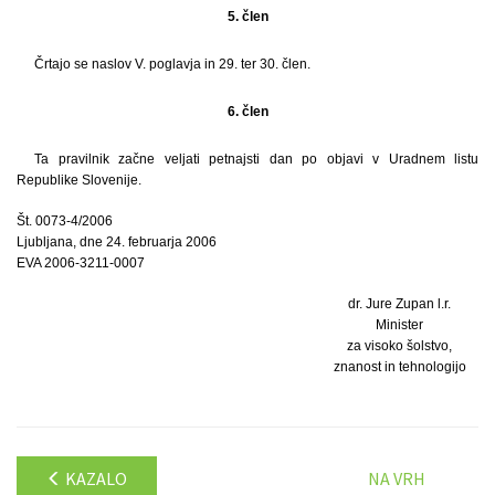
5. člen
Črtajo se naslov V. poglavja in 29. ter 30. člen.
6. člen
Ta pravilnik začne veljati petnajsti dan po objavi v Uradnem listu
Republike Slovenije.
Št. 0073-4/2006
Ljubljana, dne 24. februarja 2006
EVA 2006-3211-0007
dr. Jure Zupan l.r.
Minister
za visoko šolstvo,
znanost in tehnologijo
KAZALO
NA VRH