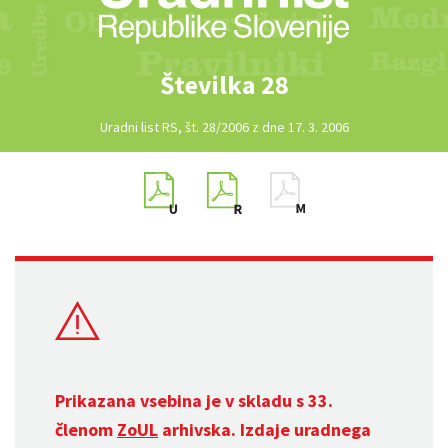
Številka 28
Uradni list RS, št. 28/2006 z dne 17. 3. 2006
Prikazana vsebina je v skladu s 33.
členom
ZoUL
arhivska. Izdaje uradnega