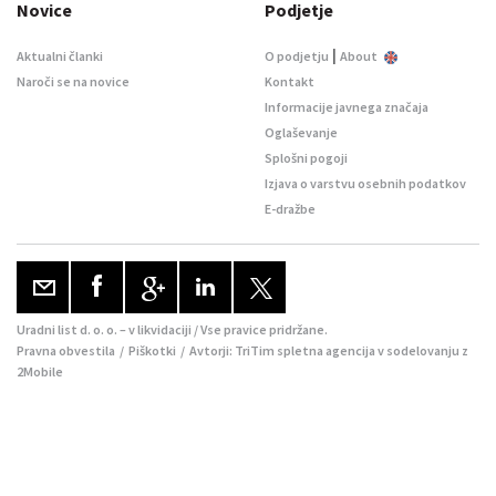
Novice
Podjetje
|
Aktualni članki
O podjetju
About
Naroči se na novice
Kontakt
Informacije javnega značaja
Oglaševanje
Splošni pogoji
Izjava o varstvu osebnih podatkov
E-dražbe
Uradni list d. o. o. – v likvidaciji / Vse pravice pridržane.
Pravna obvestila
/
Piškotki
/ Avtorji:
TriTim spletna agencija
v sodelovanju z
2Mobile