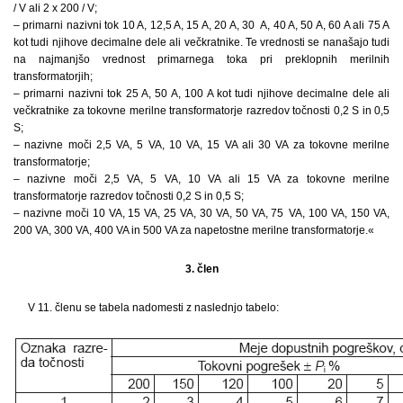
/ V ali 2 x 200 / V;
– primarni nazivni tok 10 A, 12,5 A, 15 A, 20 A, 30 A, 40 A, 50 A, 60 A ali 75 A
kot tudi njihove decimalne dele ali večkratnike. Te vrednosti se nanašajo tudi
na najmanjšo vrednost primarnega toka pri preklopnih merilnih
transformatorjih;
– primarni nazivni tok 25 A, 50 A, 100 A kot tudi njihove decimalne dele ali
večkratnike za tokovne merilne transformatorje razredov točnosti 0,2 S in 0,5
S;
– nazivne moči 2,5 VA, 5 VA, 10 VA, 15 VA ali 30 VA za tokovne merilne
transformatorje;
– nazivne moči 2,5 VA, 5 VA, 10 VA ali 15 VA za tokovne merilne
transformatorje razredov točnosti 0,2 S in 0,5 S;
– nazivne moči 10 VA, 15 VA, 25 VA, 30 VA, 50 VA, 75 VA, 100 VA, 150 VA,
200 VA, 300 VA, 400 VA in 500 VA za napetostne merilne transformatorje.«
3. člen
V 11. členu se tabela nadomesti z naslednjo tabelo: