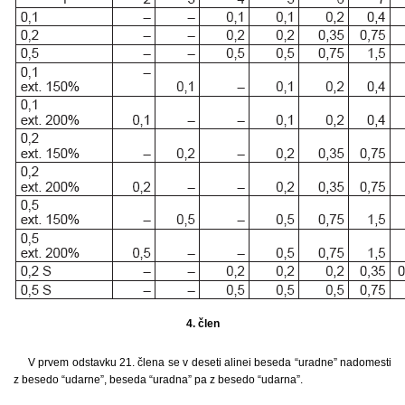
4. člen
V prvem odstavku 21. člena se v deseti alinei beseda “uradne” nadomesti
z besedo “udarne”, beseda “uradna” pa z besedo “udarna”.