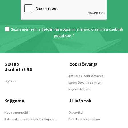
Seznanjen sem s
Splošnimi pogoji
in z
Izjavo o varstvu osebnih
podatkov
. *
Glasilo
Izobraževanja
Uradni list RS
Aktualna izobraževanja
O glasilu
Izobraževanja po meri
Najem dvorane
Knjigarna
UL info tok
Novo v ponudbi
O storitvi
Kako nakupovati v spletni knjigarni
Preizkusi brezplačno