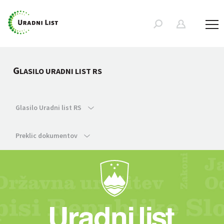
G
LASILO URADNI LIST RS
Glasilo Uradni list RS
Preklic dokumentov