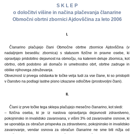
S K L E P
o določitvi višine in načina plačevanja članarine
Območni obrtni zbornici Ajdovščina za leto 2006
I.
Članarino plačujejo člani Območne obrtne zbornice Ajdovščina (v
nadaljnjem besedilu: zbornica) s statusom fizične in pravne osebe, ki
opravljajo pridobitno dejavnost na območju, na katerem deluje zbornica, kot
obrtno, obrti podobno ali domačo in umetnostno obrt, obrtne zadruge in
oblike njihovega združevanja.
Obveznost iz prvega odstavka te točke velja tudi za vse člane, ki so pristopili
v članstvo na podlagi lastne pisno izkazane odločitve (prostovoljni člani).
II.
Člani iz prve točke tega sklepa plačujejo mesečno članarino, kot sledi:
– fizična oseba, ki je iz naslova opravljanja dejavnosti zdravstveno,
pokojninsko in invalidsko zavarovana, v višini 3% od zavarovalne osnove, ki
se uporablja za obračun prispevka za zdravstveno, pokojninsko in invalidsko
zavarovanje, vendar osnova za obračun članarine ne sme biti nižja od