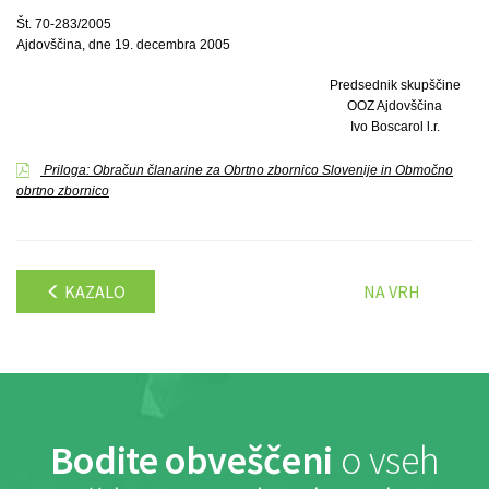
Št. 70-283/2005
Ajdovščina, dne 19. decembra 2005
Predsednik skupščine
OOZ Ajdovščina
Ivo Boscarol l.r.
Priloga: Obračun članarine za Obrtno zbornico Slovenije in Območno
obrtno zbornico
KAZALO
NA VRH
Bodite obveščeni
o vseh