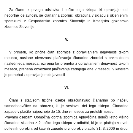
Za člane iz prvega odstavka I. točke tega sklepa, ki opravljajo tudi
neobrtne dejavnosti, se članarina zbornici obračuna v skladu s sklenjenimi
sporazumi z Gospodarsko zbornico Slovenije in Kmetijsko gozdarsko
zbornico Slovenije.
V.
V primeru, ko prične član zbornice z opravljanjem dejavnosti tekom
meseca, nastane obveznost plačevanja članarine zbornici s prvim dnem
naslednjega meseca, oziroma ko preneha z opravljanjem dejavnosti tekom
meseca, preneha obveznost plačevanja zadnjega dne v mesecu, v katerem
je prenehal z opravljanjem dejavnosti.
VI.
Člani s statusom fizične osebe obračunavajo članarino po načelu
samoobdavčitve na obrazcu, ki je sestavni del tega sklepa. Članarina
zapade v plačilo najpozneje do 15. dne v mesecu za pretekli mesec.
Pravnim osebam Območna obrtna zbornica Ajdovščina določi letno višino
članarine skladno z 2. točko tega sklepa v odločbi, ki jo te plačajo v dveh
polletnih obrokih, od katerih zapade prvi obrok v plačilo 31. 3. 2006 in drugi