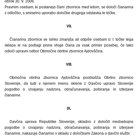
obrok 30. 9. 2006.
Pravnim osebam, ki postanejo člani zbornice med letom, se določi članarina
z odločbo, s smiselno uporabo določbe drugega odstavka te točke.
VII.
Članarina zbornice se lahko zmanjša ali odpiše osebam iz I. točke tega
sklepa le na podlagi pisne vloge člana za vsak primer posebej, če tako
odloči upravni odbor Območne obrtne zbornice Ajdovščina.
VIII.
Območna obrtna zbornica Ajdovščina pooblašča Obrtno zbornico
Slovenije, da tudi v njenem imenu sklene z Davčno upravo Slovenije
pogodbo o izvajanju nadzora, obračunavanja, pobiranja in izterjave
članarine.
IX.
Davčna uprava Republike Slovenije, skladno z določili medsebojne
pogodbe o izvajanju nadzora, obračunavanja, pobiranja in izterjave
članarine, nakazuje članarino v skladu z določbami Zakona o davčni službi.