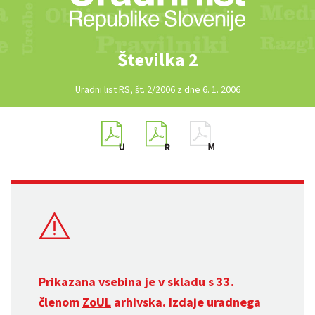
Številka 2
Uradni list RS, št. 2/2006 z dne 6. 1. 2006
Prikazana vsebina je v skladu s 33.
členom
ZoUL
arhivska. Izdaje uradnega