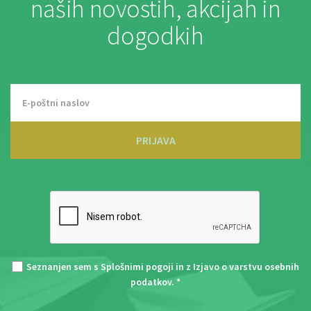
naših novostih, akcijah in
dogodkih
PRIJAVA
Seznanjen sem s
Splošnimi pogoji
in z
Izjavo o varstvu osebnih
podatkov
. *