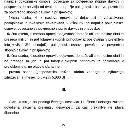
najnižje pokojninske osnove, povečane za povprečno stopnjo davkov in
prispevkov, in ne višja od dvakratne najnižje pokojninske osnove, povečane
za povprečno stopnjo davkov in prispevkov;
– fizična oseba, ki iz naslova opravljanja dejavnosti ni zdravstveno,
pokojninsko in invalidsko zavarovana, v višini 2% od najnižje pokojninske
osnove, povečane za povprečno stopnjo davkov in prispevkov;
– fizična oseba, ki osebno opravlja dejavnost domače ali umetnostne obrti in
presega milijon in pol tolarjev skupnih prihodkov iz poslovanja v preteklem
letu, v višini 3% od najnižje pokojninske osnove, povečane za povprečno
stopnjo davkov in prispevkov;
– fizična oseba, ki osebno opravlja dejavnost domače ali umetnostne obrti in
ne presega milijon in pol tolarjev skupnih prihodkov iz poslovanja v
preteklem letu, ne plačuje članarine;
– pravna oseba (gospodarska družba, obrtna zadruga in njihovega
združevanja) mesečno v višini 5.000 SIT.
III.
Član, ki mu je na podlagi četrtega odstavka 11. člena Obrtnega zakona
dovoljena začasna prekinitev dejavnosti, za čas prekinitve ne plača
članarine.
IV.