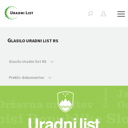
G
LASILO URADNI LIST RS
Glasilo Uradni list RS
Preklic dokumentov