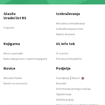
Glasilo
Izobraževanja
Uradni list RS
Aktualna izobraževanja
O glasilu
Izobraževanja po meri
Najem dvorane
Knjigarna
UL info tok
Novo v ponudbi
O storitvi
Kako nakupovati v spletni knjigarni
Preizkusi brezplačno
Novice
Podjetje
|
Aktualni članki
O podjetju
About
Naroči se na novice
Kontakt
Informacije javnega značaja
Oglaševanje
Splošni pogoji
Izjava o varstvu osebnih podatkov