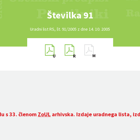
Številka 91
Uradni list RS, št. 91/2005 z dne 14. 10. 2005
du s 33. členom
ZoUL
arhivska. Izdaje uradnega lista, iz