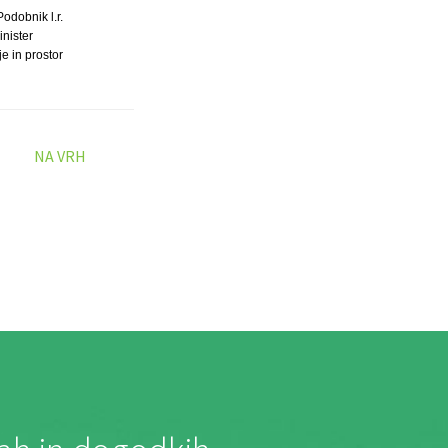
odobnik l.r.
inister
je in prostor
NA VRH