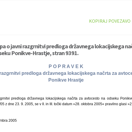
KOPIRAJ POVEZAVO
pa o javni razgrnitvi predloga državnega lokacijskega na
eku Ponikve-Hrastje, stran 9391.
P O P R A V E K
 razgrnitvi predloga državnega lokacijskega načrta za avto
Ponikve Hrastje
grnitvi predloga državnega lokacijskega načrta za avtocesto na odseku Ponikve
05 z dne 23. 9. 2005, se v II. in III. točki datum »28. oktobra 2005« pravilno glasi
embra 2005