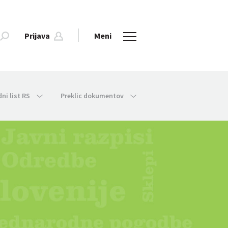
Prijava
Meni
dni list RS
Preklic dokumentov