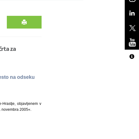
črta za
cesto na odseku
-Hrastje, objavljenem v
 »2. novembra 2005«.