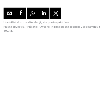
Uradni list d. o. o. – v likvidaciji / Vse pravice pridržane.
Pravna obvestila
/
Piškotki
/ Avtorji:
TriTim spletna agencija
v sodelovanju z
2Mobile