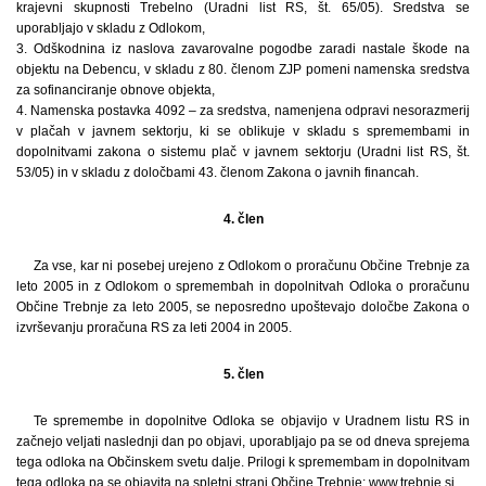
krajevni skupnosti Trebelno (Uradni list RS, št. 65/05). Sredstva se
uporabljajo v skladu z Odlokom,
3. Odškodnina iz naslova zavarovalne pogodbe zaradi nastale škode na
objektu na Debencu, v skladu z 80. členom ZJP pomeni namenska sredstva
za sofinanciranje obnove objekta,
4. Namenska postavka 4092 – za sredstva, namenjena odpravi nesorazmerij
v plačah v javnem sektorju, ki se oblikuje v skladu s spremembami in
dopolnitvami zakona o sistemu plač v javnem sektorju (Uradni list RS, št.
53/05) in v skladu z določbami 43. členom Zakona o javnih financah.
4. člen
Za vse, kar ni posebej urejeno z Odlokom o proračunu Občine Trebnje za
leto 2005 in z Odlokom o spremembah in dopolnitvah Odloka o proračunu
Občine Trebnje za leto 2005, se neposredno upoštevajo določbe Zakona o
izvrševanju proračuna RS za leti 2004 in 2005.
5. člen
Te spremembe in dopolnitve Odloka se objavijo v Uradnem listu RS in
začnejo veljati naslednji dan po objavi, uporabljajo pa se od dneva sprejema
tega odloka na Občinskem svetu dalje. Prilogi k spremembam in dopolnitvam
tega odloka pa se objavita na spletni strani Občine Trebnje: www.trebnje.si.