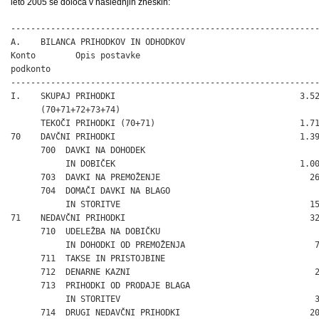
leto 2005 se določa v naslednjih zneskih:
--------------------------------------------------------------
A.    BILANCA PRIHODKOV IN ODHODKOV

Konto        Opis postavke

podkonto

--------------------------------------------------------------
I.    SKUPAJ PRIHODKI                                     3.52
      (70+71+72+73+74)

      TEKOČI PRIHODKI (70+71)                             1.71
70    DAVČNI PRIHODKI                                     1.39
      700  DAVKI NA DOHODEK

           IN DOBIČEK                                     1.00
      703  DAVKI NA PREMOŽENJE                              26
      704  DOMAČI DAVKI NA BLAGO

           IN STORITVE                                      15
71    NEDAVČNI PRIHODKI                                     32
      710  UDELEŽBA NA DOBIČKU

           IN DOHODKI OD PREMOŽENJA                          7
      711  TAKSE IN PRISTOJBINE                               
      712  DENARNE KAZNI                                     2
      713  PRIHODKI OD PRODAJE BLAGA

           IN STORITEV                                       3
      714  DRUGI NEDAVČNI PRIHODKI                          20