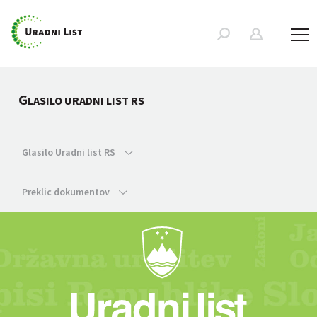
G
LASILO URADNI LIST RS
Glasilo Uradni list RS
Preklic dokumentov