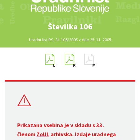
Številka 106
Uradni list RS, št. 106/2005 z dne 25. 11. 2005
Prikazana vsebina je v skladu s 33.
členom
ZoUL
arhivska. Izdaje uradnega