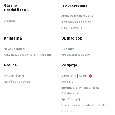
Glasilo
Izobraževanja
Uradni list RS
Aktualna izobraževanja
O glasilu
Izobraževanja po meri
Najem dvorane
Knjigarna
UL info tok
Novo v ponudbi
O storitvi
Kako nakupovati v spletni knjigarni
Preizkusi brezplačno
Novice
Podjetje
|
Aktualni članki
O podjetju
About
Naroči se na novice
Kontakt
Informacije javnega značaja
Oglaševanje
Splošni pogoji
Izjava o varstvu osebnih podatkov
E-dražbe