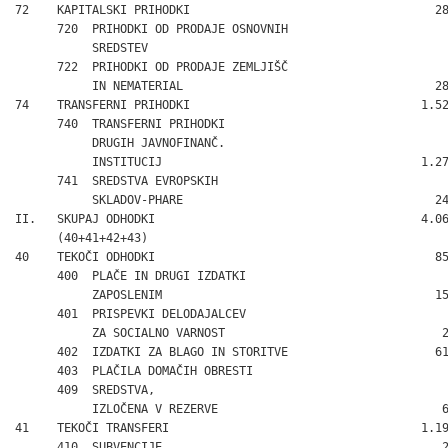
72    KAPITALSKI PRIHODKI                                   28
      720  PRIHODKI OD PRODAJE OSNOVNIH

           SREDSTEV                                           
      722  PRIHODKI OD PRODAJE ZEMLJIŠČ

           IN NEMATERIAL                                    28
74    TRANSFERNI PRIHODKI                                 1.52
      740  TRANSFERNI PRIHODKI

           DRUGIH JAVNOFINANČ.

           INSTITUCIJ                                     1.27
      741  SREDSTVA EVROPSKIH

           SKLADOV-PHARE                                    24
II.   SKUPAJ ODHODKI                                      4.06
      (40+41+42+43)

40    TEKOČI ODHODKI                                        85
      400  PLAČE IN DRUGI IZDATKI

           ZAPOSLENIM                                       15
      401  PRISPEVKI DELODAJALCEV

           ZA SOCIALNO VARNOST                               2
      402  IZDATKI ZA BLAGO IN STORITVE                     61
      403  PLAČILA DOMAČIH OBRESTI                            
      409  SREDSTVA,

           IZLOČENA V REZERVE                                6
41    TEKOČI TRANSFERI                                    1.19
      410  SUBVENCIJE                                        2