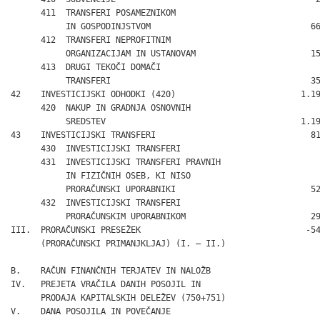
      411  TRANSFERI POSAMEZNIKOM

           IN GOSPODINJSTVOM                                66
      412  TRANSFERI NEPROFITNIM

           ORGANIZACIJAM IN USTANOVAM                       15
      413  DRUGI TEKOČI DOMAČI

           TRANSFERI                                        35
42    INVESTICIJSKI ODHODKI (420)                         1.19
      420  NAKUP IN GRADNJA OSNOVNIH

           SREDSTEV                                       1.19
43    INVESTICIJSKI TRANSFERI                               81
      430  INVESTICIJSKI TRANSFERI                            
      431  INVESTICIJSKI TRANSFERI PRAVNIH

           IN FIZIČNIH OSEB, KI NISO

           PRORAČUNSKI UPORABNIKI                           52
      432  INVESTICIJSKI TRANSFERI

           PRORAČUNSKIM UPORABNIKOM                         29
III.  PRORAČUNSKI PRESEŽEK                                 -54
      (PRORAČUNSKI PRIMANJKLJAJ) (I. – II.)

B.    RAČUN FINANČNIH TERJATEV IN NALOŽB

IV.   PREJETA VRAČILA DANIH POSOJIL IN                        
      PRODAJA KAPITALSKIH DELEŽEV (750+751)

V.    DANA POSOJILA IN POVEČANJE                              