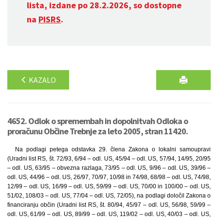
lista, izdane po 28.2.2026, so dostopne
na
PISRS
.
KAZALO
4652. Odlok o spremembah in dopolnitvah Odloka o
proračunu Občine Trebnje za leto 2005, stran 11420.
Na podlagi petega odstavka 29. člena Zakona o lokalni samoupravi
(Uradni list RS, št. 72/93, 6/94 – odl. US, 45/94 – odl. US, 57/94, 14/95, 20/95
– odl. US, 63/95 – obvezna razlaga, 73/95 – odl. US, 9/96 – odl. US, 39/96 –
odl. US, 44/96 – odl. US, 26/97, 70/97, 10/98 in 74/98, 68/98 – odl. US, 74/98,
12/99 – odl. US, 16/99 – odl. US, 59/99 – odl. US, 70/00 in 100/00 – odl. US,
51/02, 108/03 – odl. US, 77/04 – odl. US, 72/05), na podlagi določil Zakona o
financiranju občin (Uradni list RS, št. 80/94, 45/97 – odl. US, 56/98, 59/99 –
odl. US, 61/99 – odl. US, 89/99 – odl. US, 119/02 – odl. US, 40/03 – odl. US,