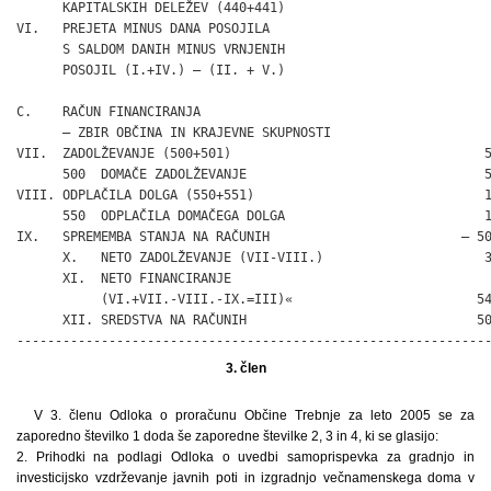
      KAPITALSKIH DELEŽEV (440+441)

VI.   PREJETA MINUS DANA POSOJILA                             
      S SALDOM DANIH MINUS VRNJENIH

      POSOJIL (I.+IV.) – (II. + V.)

C.    RAČUN FINANCIRANJA

      – ZBIR OBČINA IN KRAJEVNE SKUPNOSTI

VII.  ZADOLŽEVANJE (500+501)                                 5
      500  DOMAČE ZADOLŽEVANJE                               5
VIII. ODPLAČILA DOLGA (550+551)                              1
      550  ODPLAČILA DOMAČEGA DOLGA                          1
IX.   SPREMEMBA STANJA NA RAČUNIH                         – 50
      X.   NETO ZADOLŽEVANJE (VII-VIII.)                     3
      XI.  NETO FINANCIRANJE

           (VI.+VII.-VIII.-IX.=III)«                        54
      XII. SREDSTVA NA RAČUNIH                              50
-------------------------------------------------------------
3. člen
V 3. členu Odloka o proračunu Občine Trebnje za leto 2005 se za
zaporedno številko 1 doda še zaporedne številke 2, 3 in 4, ki se glasijo:
2. Prihodki na podlagi Odloka o uvedbi samoprispevka za gradnjo in
investicijsko vzdrževanje javnih poti in izgradnjo večnamenskega doma v