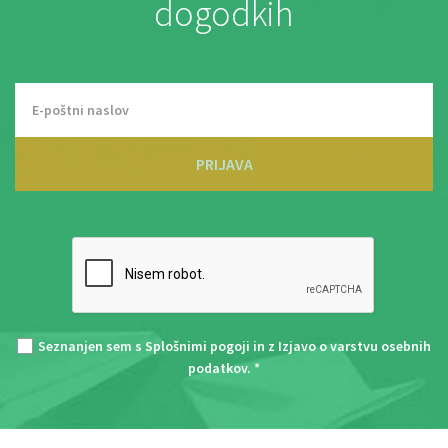
dogodkih
PRIJAVA
Seznanjen sem s
Splošnimi pogoji
in z
Izjavo o varstvu osebnih
podatkov
. *