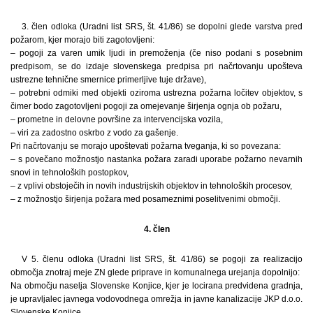
3. člen odloka (Uradni list SRS, št. 41/86) se dopolni glede varstva pred
požarom, kjer morajo biti zagotovljeni:
– pogoji za varen umik ljudi in premoženja (če niso podani s posebnim
predpisom, se do izdaje slovenskega predpisa pri načrtovanju upošteva
ustrezne tehnične smernice primerljive tuje države),
– potrebni odmiki med objekti oziroma ustrezna požarna ločitev objektov, s
čimer bodo zagotovljeni pogoji za omejevanje širjenja ognja ob požaru,
– prometne in delovne površine za intervencijska vozila,
– viri za zadostno oskrbo z vodo za gašenje.
Pri načrtovanju se morajo upoštevati požarna tveganja, ki so povezana:
– s povečano možnostjo nastanka požara zaradi uporabe požarno nevarnih
snovi in tehnoloških postopkov,
– z vplivi obstoječih in novih industrijskih objektov in tehnoloških procesov,
– z možnostjo širjenja požara med posameznimi poselitvenimi območji.
4. člen
V 5. členu odloka (Uradni list SRS, št. 41/86) se pogoji za realizacijo
območja znotraj meje ZN glede priprave in komunalnega urejanja dopolnijo:
Na območju naselja Slovenske Konjice, kjer je locirana predvidena gradnja,
je upravljalec javnega vodovodnega omrežja in javne kanalizacije JKP d.o.o.
Slovenske Konjice.