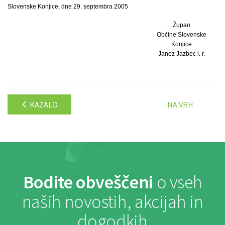
Slovenske Konjice, dne 29. septembra 2005
Župan
Občine Slovenske
Konjice
Janez Jazbec l. r.
KAZALO
NA VRH
Bodite obveščeni
o vseh
naših novostih, akcijah in
dogodkih