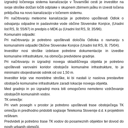
izgradnji ločenega sistema kanalizacije v Tovarniški cesti je investitor na
svoje stroške dolžan ločiti odplake v skupnem zbirnem jašku in izvesti ločena
priključka na novo kanalizacijo v ločenem sistemu.
Pri načrtovanju meteorne kanalizacije je potrebno upoštevati Odlok o
odvajanju odpadne in padavinske vode občine Slovenske Konjice, (Uradni
list RS, št. 55/97) in predpis o MDK-ju (Uradni list RS, št. 35/96).
Komunalni odpadki:
Pri načrtovanju je potrebno upoštevati določila Odloka o ravnanju s
komunalnimi odpadki Občine Slovenske Konjice (Uradni list RS, št. 75/04).
Investitor nosi stroške izdelave potrebne dokumentacije in izvedbe
komunalne infrastrukture, na območju predvidene gradnje.
Pri načrtovanju in izgradnji novega skladiščnega objekta je potrebno
upoštevati varovalni koridor obstoječe komunalne infrastrukture, to je
minimalni obojestranski odmik od osi 1,50 m.
Investitor krije vse morebitne stroške, ki bi nastali iz naslova prestavitve
obstoječe komunalne infrastrukture zaradi lokacije novega objekta.
Med gradnjo in po izgradnji mora biti omogočeno nemoteno vzdrževanje
obstoječih komunalnih vodov.
TK omrežje:
Pri vseh posegih v prostor je potrebno upoštevati trase obstoječega TK
omrežja in predhodno pridobiti soglasje Telekoma Slovenije d.d. k projektnim
rešitvam.
Predvideti je potrebno trase TK vodov do posameznih objektov ter dovod do
novih urbanih območij.