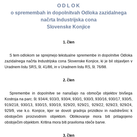
O D L O K
o spremembah in dopolnitvah Odloka zazidalnega
načrta Industrijska cona
Slovenske Konjice
1. člen
S tem odlokom se sprejmejo tekstualne spremembe in dopolnitve Odloka
zazidalnega načrta Industrijska cona Slovenske Konjice, ki je bil objavljen v
Uradnem listu SRS, št. 41/86, in v Uradnem listu RS, št. 76/98.
2. člen
Spremembe in dopolnitve se nanašajo na območje objektov bivšega
Kostroja na parc. št. 934/4, 933/3, 930/4, 930/1, 930/3, 930/16, 930/17, 930/5,
919/218, 930/13, 930/15, 930/19, 929/20, 929/21, 929/22, 929/23, 929/24,
929/9, vse k.o. Konjice, kjer se dovoli gradnja prizidkov in nadstrešnic k
obstoječim proizvodnim objektom. Oblikovanje mora biti prilagojeno
obstoječim objektom. Kritina mora biti praviloma rdeče barve.
3. člen