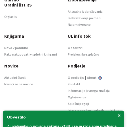
Uradni list RS
Aktualna izobraževanja
O glasilu
Izobraževanja po meri
Najem dvorane
Knjigarna
UL info tok
Novo v ponudbi
O storitvi
Kako nakupovati v spletni knjigarni
Preizkusi brezplačno
Novice
Podjetje
|
Aktualni članki
O podjetju
About
Naroči se na novice
Kontakt
Informacije javnega značaja
Oglaševanje
Splošni pogoji
Izjava o varstvu osebnih podatkov
×
E-dražbe
Obvestilo
Z uveljavitvijo
novega zakona (ZOUL)
se je
izdajanje uradnega