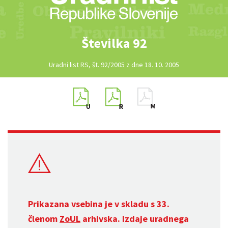
Številka 92
Uradni list RS, št. 92/2005 z dne 18. 10. 2005
Prikazana vsebina je v skladu s 33.
členom
ZoUL
arhivska. Izdaje uradnega