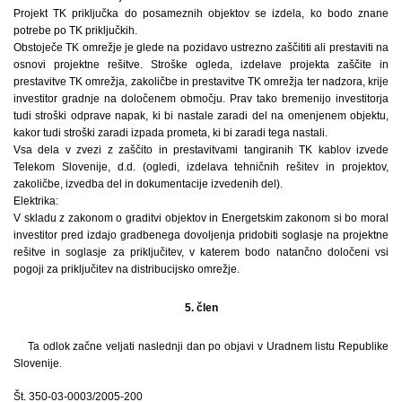
Projekt TK priključka do posameznih objektov se izdela, ko bodo znane
potrebe po TK priključkih.
Obstoječe TK omrežje je glede na pozidavo ustrezno zaščititi ali prestaviti na
osnovi projektne rešitve. Stroške ogleda, izdelave projekta zaščite in
prestavitve TK omrežja, zakoličbe in prestavitve TK omrežja ter nadzora, krije
investitor gradnje na določenem območju. Prav tako bremenijo investitorja
tudi stroški odprave napak, ki bi nastale zaradi del na omenjenem objektu,
kakor tudi stroški zaradi izpada prometa, ki bi zaradi tega nastali.
Vsa dela v zvezi z zaščito in prestavitvami tangiranih TK kablov izvede
Telekom Slovenije, d.d. (ogledi, izdelava tehničnih rešitev in projektov,
zakoličbe, izvedba del in dokumentacije izvedenih del).
Elektrika:
V skladu z zakonom o graditvi objektov in Energetskim zakonom si bo moral
investitor pred izdajo gradbenega dovoljenja pridobiti soglasje na projektne
rešitve in soglasje za priključitev, v katerem bodo natančno določeni vsi
pogoji za priključitev na distribucijsko omrežje.
5. člen
Ta odlok začne veljati naslednji dan po objavi v Uradnem listu Republike
Slovenije.
Št. 350-03-0003/2005-200