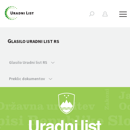
G
LASILO URADNI LIST RS
Glasilo Uradni list RS
Preklic dokumentov