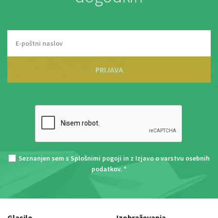
PRIJAVA
Seznanjen sem s
Splošnimi pogoji
in z
Izjavo o varstvu osebnih
podatkov
. *
Glasilo
Izobraževanja