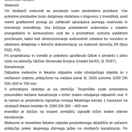
Vodovod:
Vsi obstoječi vodovodi se prestavijo izven predvidene pozidave. Vse
potrebne prestavitve bodo detajlneje obdelane v dogovoru z investitorji, pred
vsemi gradbenimi posegi po zahtevah upravljalca javnega vodovoda in
bremenijo investitorja. Vsa križanja predvidenih vodovodov z ostalimi
energetskimi in komunalnimi vodi ter s prometnimi oziroma asfaltnimi
površinami, kakor tudi dimenzioniranje vodovodnih odsekov bo razvidno in
obdelano detajlneje v tehnični dokumentaciji za vodovod območja ZN (faza
PGD, PZI).
Pri projektiranju in izvedbi je potrebno upoštevati Odlok o preskrbi s pitno
vodo na območju Občine Slovenske Konjice (Uradni list RS, št. 55/97).
Kanalizacija:
Odpadne meteorne in fekalne odpadne vode obstoječega objekta so v
mešanem sistemu priključene na mešani kanal št. 3000 oziroma 3200 DN
500, 600 in 700 mm.
V prihodnjem obdobju je na območju Tovarniške ceste predvidena
preureditev mešane kanalizacije v ločen sistem odvajanja odpadnih vod. V
ta namen je predvidena izgradnja novega fekalnega kanala z navezavo na
obstoječi fekalni kolektor št. 2000 DN 300 – 400 mm.
Investitor je dolžan na svojem zemljišču izgraditi ločen sistem interne
kanalizacije.
Meteorne in morebitne fekalne odplake predvidenega skladišča se začasno
priključijo preko skupnega zbirnega jaška na obstoječo kanalizacijo. Po