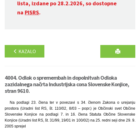
lista, izdane po 28.2.2026, so dostopne
na
PISRS
.
KAZALO
4004. Odlok o spremembah in dopolnitvah Odloka
zazidalnega načrta Industrijska cona Slovenske Konjice,
stran 9610.
Na podlagi 23. člena ter v povezavi s 34. členom Zakona o urejanju
prostora (Uradni list RS, št. 110/02, 8/03 – popr.) je Občinski svet Občine
Slovenske Konjice na podlagi 7. in 16. člena Statuta Občine Slovenske
Konjice (Uradni list RS, št. 31/99, 19/01 in 100/02) na 25. redni seji dne 29. 9.
2005 sprejel