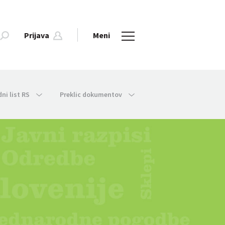
Prijava
Meni
dni list RS
Preklic dokumentov