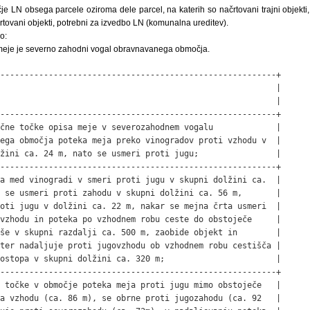
e LN obsega parcele oziroma dele parcel, na katerih so načrtovani trajni objekti
črtovani objekti, potrebni za izvedbo LN (komunalna ureditev).
o:
 meje je severno zahodni vogal obravnavanega območja.
---------------------------------------------------------+

                                                         |

                                                         |

---------------------------------------------------------+

čne točke opisa meje v severozahodnem vogalu             |

ega območja poteka meja preko vinogradov proti vzhodu v  |

žini ca. 24 m, nato se usmeri proti jugu;                |

---------------------------------------------------------+

a med vinogradi v smeri proti jugu v skupni dolžini ca.  |

 se usmeri proti zahodu v skupni dolžini ca. 56 m,       |

oti jugu v dolžini ca. 22 m, nakar se mejna črta usmeri  |

vzhodu in poteka po vzhodnem robu ceste do obstoječe     |

še v skupni razdalji ca. 500 m, zaobide objekt in        |

ter nadaljuje proti jugovzhodu ob vzhodnem robu cestišča |

ostopa v skupni dolžini ca. 320 m;                       |

---------------------------------------------------------+

 točke v območje poteka meja proti jugu mimo obstoječe   |

a vzhodu (ca. 86 m), se obrne proti jugozahodu (ca. 92   |
