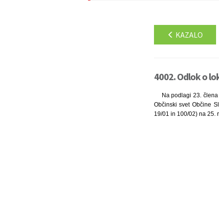
KAZALO
4002. Odlok o lo
Na podlagi 23. člena 
Občinski svet Občine Sl
19/01 in 100/02) na 25. r