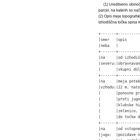
(1) Ureditveno območj
parcel, na katerih so na
(2) Opis meje topografsk
Izhodiščna točka opisa
+-------+----------
|smer   |opis      
|neba   |          
+-------+----------
|na     |od izhodiš
|severu:|obravnavan
|       |skupni dol
+-------+----------
|na     |meja potek
|vzhodu:|22 m, nato
|       |ponovno pr
|       |proti jugo
|       |klubske hi
|       |zelenico, 
|       |do točke d
+-------+----------
|na     |od vstopne
|jugu:  |pozidave n