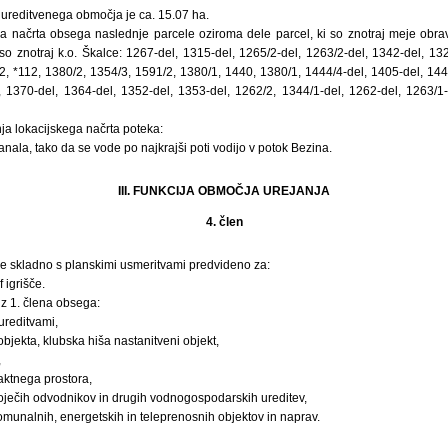
ureditvenega območja je ca. 15.07 ha.
a načrta obsega naslednje parcele oziroma dele parcel, ki so znotraj meje obravn
so znotraj k.o. Škalce: 1267-del, 1315-del, 1265/2-del, 1263/2-del, 1342-del, 132
2, *112, 1380/2, 1354/3, 1591/2, 1380/1, 1440, 1380/1, 1444/4-del, 1405-del, 144
, 1370-del, 1364-del, 1352-del, 1353-del, 1262/2, 1344/1-del, 1262-del, 1263/1-
ja lokacijskega načrta poteka:
ala, tako da se vode po najkrajši poti vodijo v potok Bezina.
III. FUNKCIJA OBMOČJA UREJANJA
4. člen
je skladno s planskimi usmeritvami predvideno za:
 igrišče.
z 1. člena obsega:
ureditvami,
jekta, klubska hiša nastanitveni objekt,
,
aktnega prostora,
oječih odvodnikov in drugih vodnogospodarskih ureditev,
munalnih, energetskih in teleprenosnih objektov in naprav.