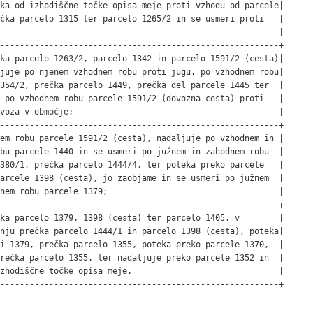
ka od izhodiščne točke opisa meje proti vzhodu od parcele|

čka parcelo 1315 ter parcelo 1265/2 in se usmeri proti   |

                                                         |

---------------------------------------------------------+

ka parcelo 1263/2, parcelo 1342 in parcelo 1591/2 (cesta)|

juje po njenem vzhodnem robu proti jugu, po vzhodnem robu|

354/2, prečka parcelo 1449, prečka del parcele 1445 ter  |

 po vzhodnem robu parcele 1591/2 (dovozna cesta) proti   |

voza v območje;                                          |

---------------------------------------------------------+

em robu parcele 1591/2 (cesta), nadaljuje po vzhodnem in |

bu parcele 1440 in se usmeri po južnem in zahodnem robu  |

380/1, prečka parcelo 1444/4, ter poteka preko parcele   |

arcele 1398 (cesta), jo zaobjame in se usmeri po južnem  |

nem robu parcele 1379;                                   |

---------------------------------------------------------+

ka parcelo 1379, 1398 (cesta) ter parcelo 1405, v        |

nju prečka parcelo 1444/1 in parcelo 1398 (cesta), poteka|

i 1379, prečka parcelo 1355, poteka preko parcele 1370,  |

rečka parcelo 1355, ter nadaljuje preko parcele 1352 in  |

zhodiščne točke opisa meje.                              |

---------------------------------------------------------+