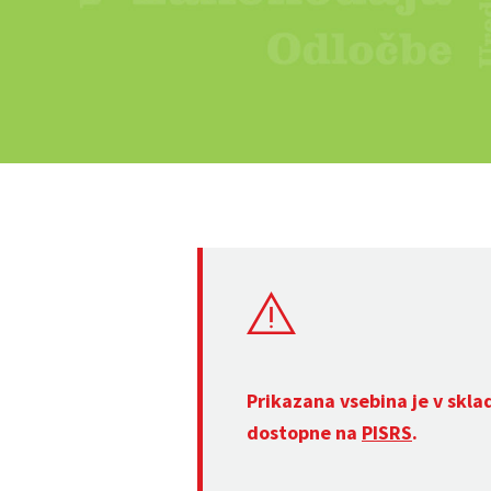
Prikazana vsebina je v skla
dostopne na
PISRS
.