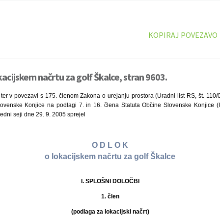
KOPIRAJ POVEZAVO
kacijskem načrtu za golf Škalce, stran 9603.
ter v povezavi s 175. členom Zakona o urejanju prostora (Uradni list RS, št. 110/
ovenske Konjice na podlagi 7. in 16. člena Statuta Občine Slovenske Konjice (Ur
edni seji dne 29. 9. 2005 sprejel
O D L O K
o lokacijskem načrtu za golf Škalce
I. SPLOŠNI DOLOČBI
1. člen
(podlaga za lokacijski načrt)