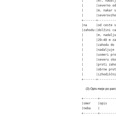
|       |m), nadalj
|       |severno od
|       |m, nakar s
|       |severovzho
+-------+----------
|na     |od ceste s
|zahodu:|dolžini ca
|       |m, nadalju
|       |20–40 m za
|       |zahodu do 
|       |nadaljuje 
|       |usmeri pro
|       |severu sko
|       |proti zaho
|       |obrne prot
|       |izhodiščni
+-------+----------
(3) Opis meje po parc
+--------+---------
|smer    |opis     
|neba    |         
+--------+---------