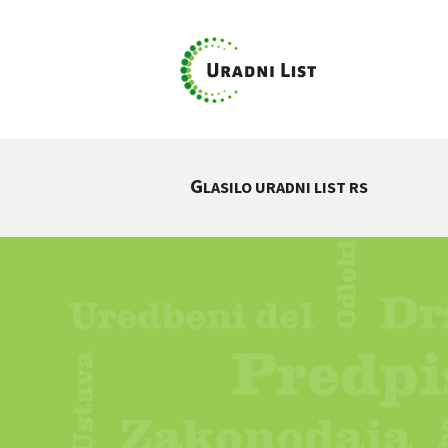
G
LASILO URADNI LIST RS