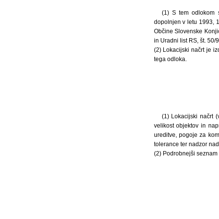
(1) S tem odlokom 
dopolnjen v letu 1993, 1
Občine Slovenske Konjic
in Uradni list RS, št. 50/
(2) Lokacijski načrt je i
tega odloka.
(1) Lokacijski načrt
velikost objektov in na
ureditve, pogoje za komu
tolerance ter nadzor nad
(2) Podrobnejši seznam p