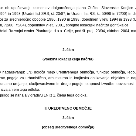
se ob upoštevanju usmeritev dolgoročnega plana Občine Slovenske Konjice
994 in 1998 (Uradni list SRS, št. 23/87, in Uradni list RS, št. 50/98 in 72/00) in
e za srednjeročno obdobje 1986, 1990 in 1998, dopolnjen v letu 1994 in 1998 (Ura
98, 72/00, 75/04), dopolnitev v letu 2001, sprejme lokacijski načrt za golf Škalce.
zdelal Razvojni center Planiranje d.o.o. Celje, pod št. proj. 23/04, oktober 2004, m
2. člen
(vsebina lokacijskega načrta)
 (v nadaljevanju: LN) določa mejo ureditvenega območja, funkcijo območja, lego, 
prav, pogoje za urbanistično, arhitekturno in krajinsko oblikovanje objektov in 
nalno urejanje, okoljevarstvene in druge pogoje, etapnost izvedbe, obveznosti in
 izvajanjem tega odloka.
rilog se nahaja v gradivu LN iz 1. člena tega odloka.
II. UREDITVENO OBMOČJE
3. člen
(obseg ureditvenega območja)