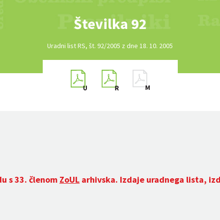
Številka 92
Uradni list RS, št. 92/2005 z dne 18. 10. 2005
du s 33. členom
ZoUL
arhivska. Izdaje uradnega lista, iz