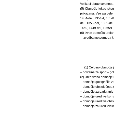
Velikost obravnavanega 
(5) Območje lokacijskeg
prikazana. Vse parcele 
1454-del, 1354/4, 1354/
del, 1355-del, 1355-del
1460, 1449-del, 1265/1.
(6) Izven območja urejan
– izvedba meteornega kan
(1) Celotno območje 
– površine za šport – golf
(2) Ureditveno območje i
– območje golf igrišča z 
– območje obstoječega ob
– območje za parkiranje
– območje ureditve kont
– območja ureditve obst
– območja za ureditev ko