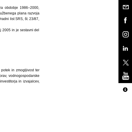
 za obdobje 1986–2000,
 družbenega plana razvoja
dni list SRS, št. 23/87,
aj 2005 in je sestavni del
potek in zmogljivost ter
naprav, vodnogospodarske
vestitorja in izvajalcev,