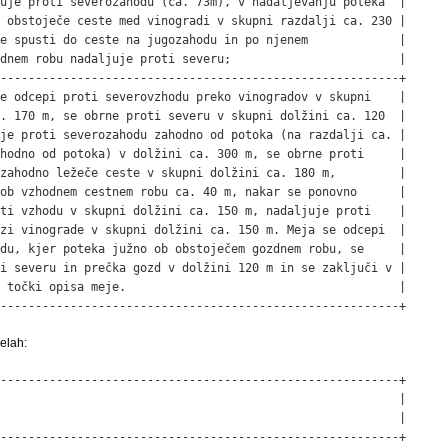
uje proti severozahodu (ca. 73m), v nadaljevanju poteka  |

 obstoječe ceste med vinogradi v skupni razdalji ca. 230 |

e spusti do ceste na jugozahodu in po njenem             |

dnem robu nadaljuje proti severu;                        |

---------------------------------------------------------+

e odcepi proti severovzhodu preko vinogradov v skupni    |

. 170 m, se obrne proti severu v skupni dolžini ca. 120  |

je proti severozahodu zahodno od potoka (na razdalji ca. |

hodno od potoka) v dolžini ca. 300 m, se obrne proti     |

zahodno ležeče ceste v skupni dolžini ca. 180 m,         |

ob vzhodnem cestnem robu ca. 40 m, nakar se ponovno      |

ti vzhodu v skupni dolžini ca. 150 m, nadaljuje proti    |

zi vinograde v skupni dolžini ca. 150 m. Meja se odcepi  |

du, kjer poteka južno ob obstoječem gozdnem robu, se     |

i severu in prečka gozd v dolžini 120 m in se zaključi v |

 točki opisa meje.                                       |

---------------------------------------------------------+
elah:
---------------------------------------------------------+

                                                         |

                                                         |

---------------------------------------------------------+
