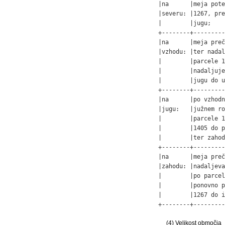
|na      |meja pote
|severu: |1267, pre
|        |jugu;    
+--------+---------
|na      |meja preč
|vzhodu: |ter nadal
|        |parcele 1
|        |nadaljuje
|        |jugu do u
+--------+---------
|na      |po vzhodn
|jugu:   |južnem ro
|        |parcele 1
|        |1405 do p
|        |ter zahod
+--------+---------
|na      |meja preč
|zahodu: |nadaljeva
|        |po parcel
|        |ponovno p
|        |1267 do i
+--------+---------
(4) Velikost območja