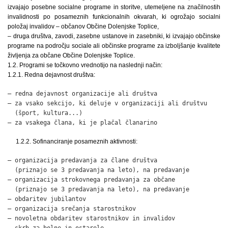
izvajajo posebne socialne programe in storitve, utemeljene na značilnostih
invalidnosti po posameznih funkcionalnih okvarah, ki ogrožajo socialni
položaj invalidov – občanov Občine Dolenjske Toplice,
– druga društva, zavodi, zasebne ustanove in zasebniki, ki izvajajo občinske
programe na področju sociale ali občinske programe za izboljšanje kvalitete
življenja za občane Občine Dolenjske Toplice.
1.2. Programi se točkovno vrednotijo na naslednji način:
1.2.1. Redna dejavnost društva:
– redna dejavnost organizacije ali društva                    
– za vsako sekcijo, ki deluje v organizaciji ali društvu

  (šport, kultura...)                                         
– za vsakega člana, ki je plačal članarino                   
1.2.2. Sofinanciranje posameznih aktivnosti:
– organizacija predavanja za člane društva

  (priznajo se 3 predavanja na leto), na predavanje           
– organizacija strokovnega predavanja za občane

  (priznajo se 3 predavanja na leto), na predavanje           
– obdaritev jubilantov                                        
– organizacija srečanja starostnikov                          
– novoletna obdaritev starostnikov in invalidov               
– skrb za bolne in ostarele                                   