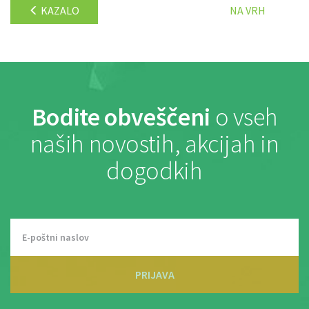
KAZALO
NA VRH
Bodite obveščeni
o vseh
naših novostih, akcijah in
dogodkih
PRIJAVA