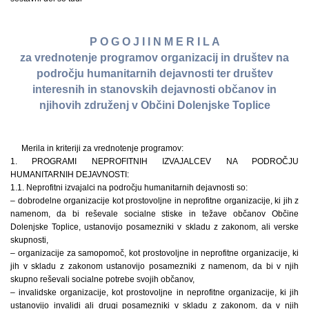
P O G O J I I N M E R I L A
za vrednotenje programov organizacij in društev na
področju humanitarnih dejavnosti ter društev
interesnih in stanovskih dejavnosti občanov in
njihovih združenj v Občini Dolenjske Toplice
Merila in kriteriji za vrednotenje programov:
1. PROGRAMI NEPROFITNIH IZVAJALCEV NA PODROČJU
HUMANITARNIH DEJAVNOSTI:
1.1. Neprofitni izvajalci na področju humanitarnih dejavnosti so:
– dobrodelne organizacije kot prostovoljne in neprofitne organizacije, ki jih z
namenom, da bi reševale socialne stiske in težave občanov Občine
Dolenjske Toplice, ustanovijo posamezniki v skladu z zakonom, ali verske
skupnosti,
– organizacije za samopomoč, kot prostovoljne in neprofitne organizacije, ki
jih v skladu z zakonom ustanovijo posamezniki z namenom, da bi v njih
skupno reševali socialne potrebe svojih občanov,
– invalidske organizacije, kot prostovoljne in neprofitne organizacije, ki jih
ustanovijo invalidi ali drugi posamezniki v skladu z zakonom, da v njih