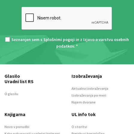
Seznanjen sem s
Splošnimi pogoji
in z
Izjavo o varstvu osebnih
podatkov
. *
Glasilo
Izobraževanja
Uradni list RS
Aktualna izobraževanja
O glasilu
Izobraževanja po meri
Najem dvorane
Knjigarna
UL info tok
Novo v ponudbi
O storitvi
Kako nakupovati v spletni knjigarni
Preizkusi brezplačno