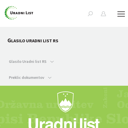
G
LASILO URADNI LIST RS
Glasilo Uradni list RS
Preklic dokumentov