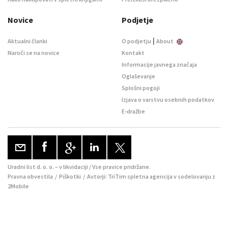
Novice
Podjetje
|
Aktualni članki
O podjetju
About
Naroči se na novice
Kontakt
Informacije javnega značaja
Oglaševanje
Splošni pogoji
Izjava o varstvu osebnih podatkov
E-dražbe
Uradni list d. o. o. – v likvidaciji / Vse pravice pridržane.
Pravna obvestila
/
Piškotki
/ Avtorji:
TriTim spletna agencija
v sodelovanju z
2Mobile