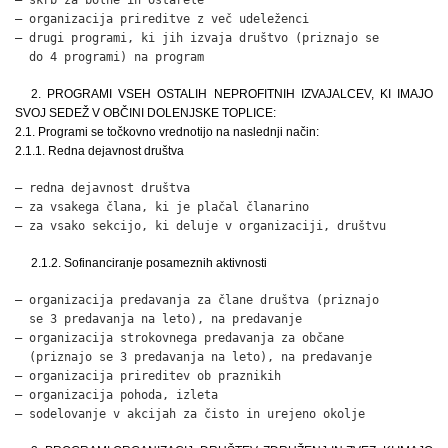
– organizacija prireditve z več udeleženci                    
– drugi programi, ki jih izvaja društvo (priznajo se

  do 4 programi) na program                                  
2. PROGRAMI VSEH OSTALIH NEPROFITNIH IZVAJALCEV, KI IMAJO
SVOJ SEDEŽ V OBČINI DOLENJSKE TOPLICE:
2.1. Programi se točkovno vrednotijo na naslednji način:
2.1.1. Redna dejavnost društva
– redna dejavnost društva                                     
– za vsakega člana, ki je plačal članarino                    
– za vsako sekcijo, ki deluje v organizaciji, društvu        
2.1.2. Sofinanciranje posameznih aktivnosti
– organizacija predavanja za člane društva (priznajo

  se 3 predavanja na leto), na predavanje                     
– organizacija strokovnega predavanja za občane

  (priznajo se 3 predavanja na leto), na predavanje           
– organizacija prireditev ob praznikih                        
– organizacija pohoda, izleta                                 
– sodelovanje v akcijah za čisto in urejeno okolje           