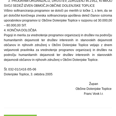
3. PROGRAMI ORGANIZACIJ, DRUŠTEV, ZDRUŽENJ IN ZVEZ, KI IMAJO
SVOJ SEDEŽ IZVEN OBMOČJA OBČINE DOLENJSKE TOPLICE
Višino sofinanciranja programov se določi po merilih iz točke 1, s tem, da se
pri določitvi končnega zneska sofinanciranja upošteva delež članov oziroma
uporabnikov programov iz Občine Dolenjske Toplice v razponu od 30.000,00
– 80.000,00 SIT.
4. KONČNA DOLOČBA
Pogoji in merila za vrednotenje programov organizacij in društev na področju
humanitarnih dejavnosti ter društev interesnih in stanovskih dejavnosti
občanov in njihovih združenj v Občini Dolenjske Toplice veljajo z dnem
veljavnosti pravilnika za vrednotenje programov organizacij in društev na
področju humanitarnih dejavnosti ter društev interesnih in stanovskih
dejavnosti občanov in njihovih združenj v Občini Dolenjske Toplice.
Št. 032-01/1416 /05-06
Dolenjske Toplice, 3. oktobra 2005
Župan
Občine Dolenjske Toplice
Franc Vovk l.r.