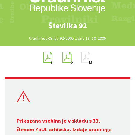
Številka 92
Uradni list RS, št. 92/2005 z dne 18. 10. 2005
Prikazana vsebina je v skladu s 33.
členom
ZoUL
arhivska. Izdaje uradnega