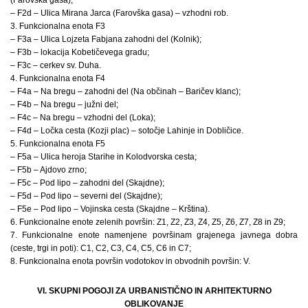
– F2d – Ulica Mirana Jarca (Farovška gasa) – vzhodni rob.
3. Funkcionalna enota F3
– F3a – Ulica Lojzeta Fabjana zahodni del (Kolnik);
– F3b – lokacija Kobetičevega gradu;
– F3c – cerkev sv. Duha.
4. Funkcionalna enota F4
– F4a – Na bregu – zahodni del (Na občinah – Baričev klanc);
– F4b – Na bregu – južni del;
– F4c – Na bregu – vzhodni del (Loka);
– F4d – Ločka cesta (Kozji plac) – sotočje Lahinje in Dobličice.
5. Funkcionalna enota F5
– F5a – Ulica heroja Starihe in Kolodvorska cesta;
– F5b – Ajdovo zrno;
– F5c – Pod lipo – zahodni del (Skajdne);
– F5d – Pod lipo – severni del (Skajdne);
– F5e – Pod lipo – Vojinska cesta (Skajdne – Krština).
6. Funkcionalne enote zelenih površin: Z1, Z2, Z3, Z4, Z5, Z6, Z7, Z8 in Z9;
7. Funkcionalne enote namenjene površinam grajenega javnega dobra
(ceste, trgi in poti): C1, C2, C3, C4, C5, C6 in C7;
8. Funkcionalna enota površin vodotokov in obvodnih površin: V.
VI. SKUPNI POGOJI ZA URBANISTIČNO IN ARHITEKTURNO
OBLIKOVANJE