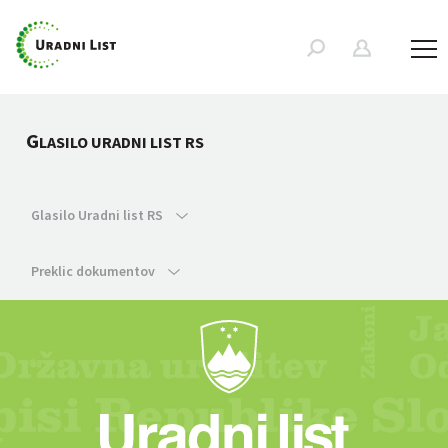
G
LASILO URADNI LIST RS
Glasilo Uradni list RS
Preklic dokumentov