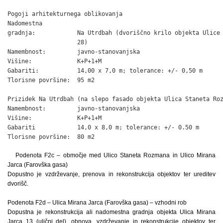
Pogoji arhitekturnega oblikovanja

Nadomestna

gradnja:            Na Utrdbah (dvoriščno krilo objekta Ulice 
                    28)

Namembnost:         javno-stanovanjska

Višine:             K+P+1+M

Gabariti:           14,00 x 7,0 m; tolerance: +/- 0,50 m

Tlorisne površine:  95 m2

Prizidek Na Utrdbah (na slepo fasado objekta Ulica Staneta Roz
Namembnost:         javno-stanovanjska

Višine:             K+P+1+M

Gabariti            14,0 x 8,0 m; tolerance: +/- 0.50 m

Tlorisne površine:  80 m2
Podenota F2c – območje med Ulico Staneta Rozmana in Ulico Mirana
Jarca (Farovška gasa)
Dopustno je vzdrževanje, prenova in rekonstrukcija objektov ter ureditev
dvorišč.
Podenota F2d – Ulica Mirana Jarca (Farovška gasa) – vzhodni rob
Dopustna je rekonstrukcija ali nadomestna gradnja objekta Ulica Mirana
Jarca 13 (ulični del), obnova, vzdrževanje in rekonstrukcije objektov ter