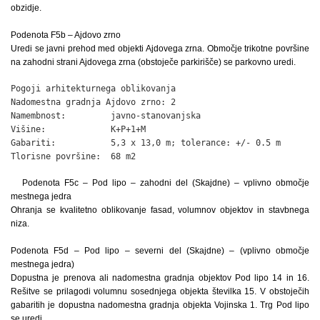
obzidje.
Podenota F5b – Ajdovo zrno
Uredi se javni prehod med objekti Ajdovega zrna. Območje trikotne površine
na zahodni strani Ajdovega zrna (obstoječe parkirišče) se parkovno uredi.
Pogoji arhitekturnega oblikovanja

Nadomestna gradnja Ajdovo zrno: 2

Namembnost:         javno-stanovanjska

Višine:             K+P+1+M

Gabariti:           5,3 x 13,0 m; tolerance: +/- 0.5 m

Tlorisne površine:  68 m2
Podenota F5c – Pod lipo – zahodni del (Skajdne) – vplivno območje
mestnega jedra
Ohranja se kvalitetno oblikovanje fasad, volumnov objektov in stavbnega
niza.
Podenota F5d – Pod lipo – severni del (Skajdne) – (vplivno območje
mestnega jedra)
Dopustna je prenova ali nadomestna gradnja objektov Pod lipo 14 in 16.
Rešitve se prilagodi volumnu sosednjega objekta številka 15. V obstoječih
gabaritih je dopustna nadomestna gradnja objekta Vojinska 1. Trg Pod lipo
se uredi.