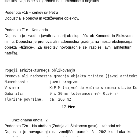
kioskov. Dopustne so spremembe namembnosti objektov.
Podenota F1b – cerkev sv. Petra
Dopustna je obnova in vzdrževanje objektov.
Podenota F1c – Komenda
Dopustna je izvedba javnih sanitarij ob stopnišču ob Komendi in Flekovem
mlinu. Dopustna je prenova ali nadomestna gradnja na mestu obstoječega
objekta »tržnice«. Za ureditev novogradnje se razpiše javni arhitekturni
natečaj.
Pogoji arhitekturnega oblikovanja

Prenova ali nadomestna gradnja objekta tržnice (javni arhitekt
Namembnost:          javni program

Višine:              K+P+M (največ do višine slemena stavbe Ko
Gabariti:            9 x 30 m; tolerance: +/- 0.50 m)

Tlorisne površine:   ca. 260 m2
17. člen
Funkcionalna enota F2
Podenota F2a – Na utrdbah (Zadnja ali Štakorova gasa) – zahodni rob
Dopustna je novogradnja na zemljišču parcele št.: 26/2 k.o. Loka kot