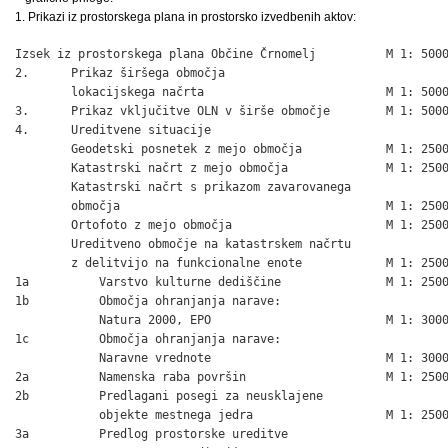
1. Prikazi iz prostorskega plana in prostorsko izvedbenih aktov:
Izsek iz prostorskega plana Občine Črnomelj          M 1: 5000
2.      Prikaz širšega območja

        lokacijskega načrta                          M 1: 5000
3.      Prikaz vključitve OLN v širše območje        M 1: 5000
4.      Ureditvene situacije

        Geodetski posnetek z mejo območja            M 1: 2500
        Katastrski načrt z mejo območja              M 1: 2500
        Katastrski načrt s prikazom zavarovanega

        območja                                      M 1: 2500
        Ortofoto z mejo območja                      M 1: 2500
        Ureditveno območje na katastrskem načrtu

        z delitvijo na funkcionalne enote            M 1: 2500
1a          Varstvo kulturne dediščine               M 1: 2500
1b          Območja ohranjanja narave:

            Natura 2000, EPO                         M 1: 3000
1c          Območja ohranjanja narave:

            Naravne vrednote                         M 1: 3000
2a          Namenska raba površin                    M 1: 2500
2b          Predlagani posegi za neusklajene

            objekte mestnega jedra                   M 1: 2500
3a          Predlog prostorske ureditve
