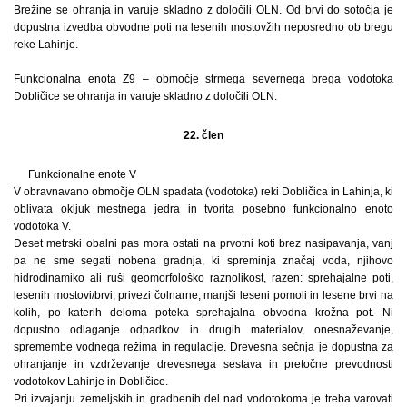
Brežine se ohranja in varuje skladno z določili OLN. Od brvi do sotočja je
dopustna izvedba obvodne poti na lesenih mostovžih neposredno ob bregu
reke Lahinje.
Funkcionalna enota Z9 – območje strmega severnega brega vodotoka
Dobličice se ohranja in varuje skladno z določili OLN.
22. člen
Funkcionalne enote V
V obravnavano območje OLN spadata (vodotoka) reki Dobličica in Lahinja, ki
oblivata okljuk mestnega jedra in tvorita posebno funkcionalno enoto
vodotoka V.
Deset metrski obalni pas mora ostati na prvotni koti brez nasipavanja, vanj
pa ne sme segati nobena gradnja, ki spreminja značaj voda, njihovo
hidrodinamiko ali ruši geomorfološko raznolikost, razen: sprehajalne poti,
lesenih mostovi/brvi, privezi čolnarne, manjši leseni pomoli in lesene brvi na
kolih, po katerih deloma poteka sprehajalna obvodna krožna pot. Ni
dopustno odlaganje odpadkov in drugih materialov, onesnaževanje,
spremembe vodnega režima in regulacije. Drevesna sečnja je dopustna za
ohranjanje in vzdrževanje drevesnega sestava in pretočne prevodnosti
vodotokov Lahinje in Dobličice.
Pri izvajanju zemeljskih in gradbenih del nad vodotokoma je treba varovati