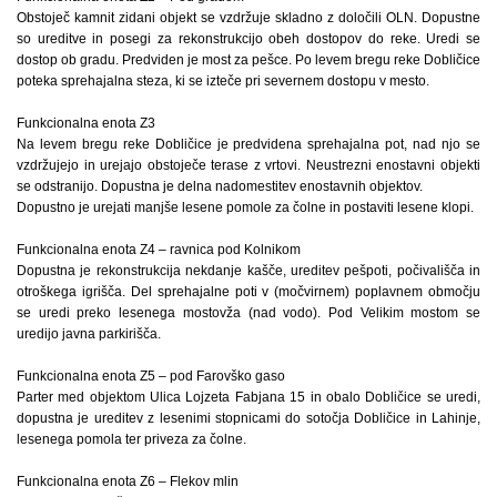
Obstoječ kamnit zidani objekt se vzdržuje skladno z določili OLN. Dopustne
so ureditve in posegi za rekonstrukcijo obeh dostopov do reke. Uredi se
dostop ob gradu. Predviden je most za pešce. Po levem bregu reke Dobličice
poteka sprehajalna steza, ki se izteče pri severnem dostopu v mesto.
Funkcionalna enota Z3
Na levem bregu reke Dobličice je predvidena sprehajalna pot, nad njo se
vzdržujejo in urejajo obstoječe terase z vrtovi. Neustrezni enostavni objekti
se odstranijo. Dopustna je delna nadomestitev enostavnih objektov.
Dopustno je urejati manjše lesene pomole za čolne in postaviti lesene klopi.
Funkcionalna enota Z4 – ravnica pod Kolnikom
Dopustna je rekonstrukcija nekdanje kašče, ureditev pešpoti, počivališča in
otroškega igrišča. Del sprehajalne poti v (močvirnem) poplavnem območju
se uredi preko lesenega mostovža (nad vodo). Pod Velikim mostom se
uredijo javna parkirišča.
Funkcionalna enota Z5 – pod Farovško gaso
Parter med objektom Ulica Lojzeta Fabjana 15 in obalo Dobličice se uredi,
dopustna je ureditev z lesenimi stopnicami do sotočja Dobličice in Lahinje,
lesenega pomola ter priveza za čolne.
Funkcionalna enota Z6 – Flekov mlin