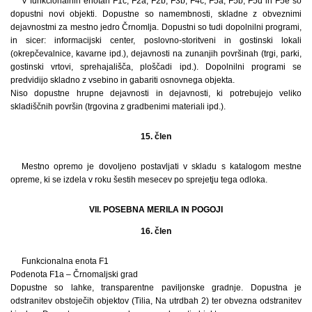
V funkcionalnih enotah F1c, F2a, F2b, F3b, F4c, F5a, F5b, F5d in F5e so
dopustni novi objekti. Dopustne so namembnosti, skladne z obveznimi
dejavnostmi za mestno jedro Črnomlja. Dopustni so tudi dopolnilni programi,
in sicer: informacijski center, poslovno-storitveni in gostinski lokali
(okrepčevalnice, kavarne ipd.), dejavnosti na zunanjih površinah (trgi, parki,
gostinski vrtovi, sprehajališča, ploščadi ipd.). Dopolnilni programi se
predvidijo skladno z vsebino in gabariti osnovnega objekta.
Niso dopustne hrupne dejavnosti in dejavnosti, ki potrebujejo veliko
skladiščnih površin (trgovina z gradbenimi materiali ipd.).
15. člen
Mestno opremo je dovoljeno postavljati v skladu s katalogom mestne
opreme, ki se izdela v roku šestih mesecev po sprejetju tega odloka.
VII. POSEBNA MERILA IN POGOJI
16. člen
Funkcionalna enota F1
Podenota F1a – Črnomaljski grad
Dopustne so lahke, transparentne paviljonske gradnje. Dopustna je
odstranitev obstoječih objektov (Tilia, Na utrdbah 2) ter obvezna odstranitev