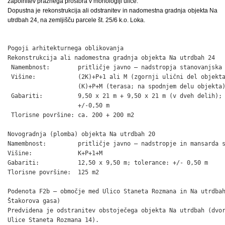
zapolnitev praznega prostora v morfologiji ulice.
Dopustna je rekonstrukcija ali odstranitev in nadomestna gradnja objekta Na
utrdbah 24, na zemljišču parcele št. 25/6 k.o. Loka.
Pogoji arhitekturnega oblikovanja

Rekonstrukcija ali nadomestna gradnja objekta Na utrdbah 24

 Namembnost:        pritličje javno – nadstropja stanovanjska

 Višine:            (2K)+P+1 ali M (zgornji ulični del objekta
                    (K)+P+M (terasa; na spodnjem delu objekta)
 Gabariti:          9,50 x 21 m + 9,50 x 21 m (v dveh delih); 
                    +/-0,50 m

 Tlorisne površine: ca. 200 + 200 m2

Novogradnja (plomba) objekta Na utrdbah 20

Namembnost:         pritličje javno – nadstropje in mansarda s
Višine:             K+P+1+M

Gabariti:           12,50 x 9,50 m; tolerance: +/- 0,50 m

Tlorisne površine:  125 m2

Podenota F2b – območje med Ulico Staneta Rozmana in Na utrdbah
Štakorova gasa)

Predvidena je odstranitev obstoječega objekta Na utrdbah (dvor
Ulice Staneta Rozmana 14).
