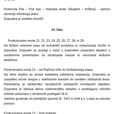
Podenota F5e – Pod lipo – Vojinska cesta (Skajdne – Krština) – vplivno
območje mestnega jedra
Dopustna je ureditev dvorišč.
21. člen
Funkcionalne enote Z1, Z2, Z3, Z4, Z5, Z6, Z7, Z8, in Z9
Na širšem zelenem pasu ob vodotokih pozidava in urbanizacija brežin ni
dopustna. Dopustni so posegi v zvezi s krajinskim urejanjem skladno z
varstvenimi usmeritvami za ohranjanje narave in varovanje kulturne
dediščine.
Funkcionalna enota Z1 – od Rojčeve hiše do Doltarjevega slapa
Na strmi brežini se ohrani kvalitetna avtohtona vegetacija. Dopustna je
zasaditev rečnih bregov z avtohtonim drevjem ter ureditev obstoječih teras.
Predvidena je odstranitev neustreznih obstoječih enostavnih objektov.
Dopustna je njihova delna nadomestitev skladna s predlagano celovito
rešitvijo prikazano v strokovnih podlagah OLN.
Jakličev gostinski vrt (zemljišče parcele št.: 54/2 in 54/6 k.o. Loka) se celovito
prenovi.
Funkcionalna enota Z2 – Pod gradom