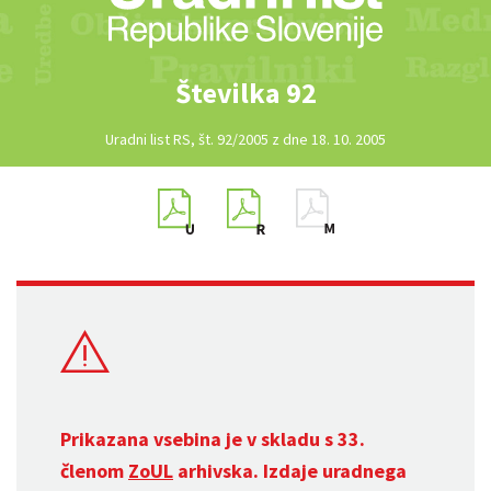
Številka 92
Uradni list RS, št. 92/2005 z dne 18. 10. 2005
Prikazana vsebina je v skladu s 33.
členom
ZoUL
arhivska. Izdaje uradnega