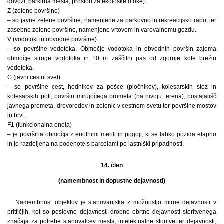
dovozi, parkirna mesta, prostori za ekološke otoke).
Z (zelene površine)
– so javne zelene površine, namenjene za parkovno in rekreacijsko rabo, ter
zasebne zelene površine, namenjene vrtovom in varovalnemu gozdu.
V (vodotoki in obvodne površine)
– so površine vodotoka. Območje vodotoka in obvodnih površin zajema
območje struge vodotoka in 10 m zaščitni pas od zgornje kote brežin
vodotoka.
C (javni cestni svet)
– so površine cest, hodnikov za pešce (pločnikov), kolesarskih stez in
kolesarskih poti, površin mirujočega prometa (na nivoju terena), postajališč
javnega prometa, drevoredov in zelenic v cestnem svetu ter površine mostov
in brvi.
F1 (funkcionalna enota)
– je površina območja z enotnimi merili in pogoji, ki se lahko pozida etapno
in je razdeljena na podenote s parcelami po lastniški pripadnosti.
14. člen
(namembnost in dopustne dejavnosti)
Namembnost objektov je stanovanjska z možnostjo mirne dejavnosti v
pritličjih, kot so poslovne dejavnosti drobne obrtne dejavnosti storitvenega
značaja za potrebe stanovalcev mesta, intelektualne storitve ter dejavnosti,