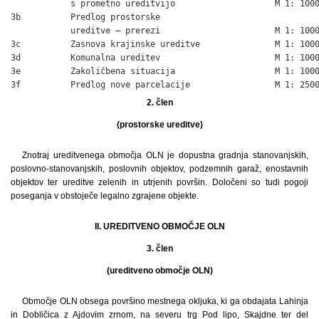
            s prometno ureditvijo                    M 1: 1000
3b          Predlog prostorske

            ureditve – prerezi                       M 1: 1000
3c          Zasnova krajinske ureditve               M 1: 1000
3d          Komunalna ureditev                       M 1: 1000
3e          Zakoličbena situacija                    M 1: 1000
3f          Predlog nove parcelacije                 M 1: 250
2. člen
(prostorske ureditve)
Znotraj ureditvenega območja OLN je dopustna gradnja stanovanjskih,
poslovno-stanovanjskih, poslovnih objektov, podzemnih garaž, enostavnih
objektov ter ureditve zelenih in utrjenih površin. Določeni so tudi pogoji
poseganja v obstoječe legalno zgrajene objekte.
II. UREDITVENO OBMOČJE OLN
3. člen
(ureditveno območje OLN)
Območje OLN obsega površino mestnega okljuka, ki ga obdajata Lahinja
in Dobličica z Ajdovim zrnom, na severu trg Pod lipo, Skajdne ter del