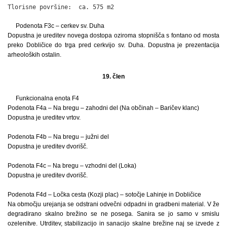
Tlorisne površine:  ca. 575 m2
Podenota F3c – cerkev sv. Duha
Dopustna je ureditev novega dostopa oziroma stopnišča s fontano od mosta
preko Dobličice do trga pred cerkvijo sv. Duha. Dopustna je prezentacija
arheoloških ostalin.
19. člen
Funkcionalna enota F4
Podenota F4a – Na bregu – zahodni del (Na občinah – Baričev klanc)
Dopustna je ureditev vrtov.
Podenota F4b – Na bregu – južni del
Dopustna je ureditev dvorišč.
Podenota F4c – Na bregu – vzhodni del (Loka)
Dopustna je ureditev dvorišč.
Podenota F4d – Ločka cesta (Kozji plac) – sotočje Lahinje in Dobličice
Na območju urejanja se odstrani odvečni odpadni in gradbeni material. V že
degradirano skalno brežino se ne posega. Sanira se jo samo v smislu
ozelenitve. Utrditev, stabilizacijo in sanacijo skalne brežine naj se izvede z