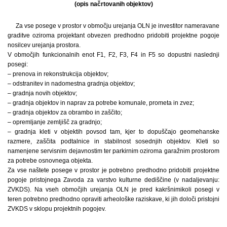
(opis načrtovanih objektov)
Za vse posege v prostor v območju urejanja OLN je investitor nameravane
graditve oziroma projektant obvezen predhodno pridobiti projektne pogoje
nosilcev urejanja prostora.
V območjih funkcionalnih enot F1, F2, F3, F4 in F5 so dopustni naslednji
posegi:
– prenova in rekonstrukcija objektov;
– odstranitev in nadomestna gradnja objektov;
– gradnja novih objektov;
– gradnja objektov in naprav za potrebe komunale, prometa in zvez;
– gradnja objektov za obrambo in zaščito;
– opremljanje zemljišč za gradnjo;
– gradnja kleti v objektih povsod tam, kjer to dopuščajo geomehanske
razmere, zaščita podtalnice in stabilnost sosednjih objektov. Kleti so
namenjene servisnim dejavnostim ter parkirnim oziroma garažnim prostorom
za potrebe osnovnega objekta.
Za vse naštete posege v prostor je potrebno predhodno pridobiti projektne
pogoje pristojnega Zavoda za varstvo kulturne dediščine (v nadaljevanju:
ZVKDS). Na vseh območjih urejanja OLN je pred kakršnimikoli posegi v
teren potrebno predhodno opraviti arheološke raziskave, ki jih določi pristojni
ZVKDS v sklopu projektnih pogojev.