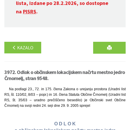
lista, izdane po 28.2.2026, so dostopne
na
PISRS
.
KAZALO
3972. Odlok o občinskem lokacijskem načrtu mestno jedro
Črnomelj, stran 9548.
Na podlagi 23., 72. in 175. člena Zakona o urejanju prostora (Uradni list
RS, št. 110/02, 8/03 – popr.) in 16. člena Statuta Občine Črnomelj (Uradni list
RS, št. 35/03 – uradno prečiščeno besedilo) je Občinski svet Občine
Črnomelj na svoji redni 24. seji dne 29. 9. 2005 sprejel
O D L O K