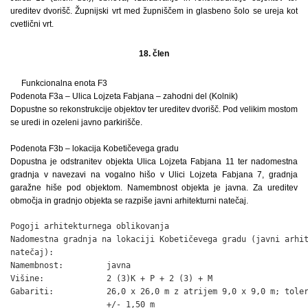
ureditev dvorišč. Župnijski vrt med župniščem in glasbeno šolo se ureja kot
cvetlični vrt.
18. člen
Funkcionalna enota F3
Podenota F3a – Ulica Lojzeta Fabjana – zahodni del (Kolnik)
Dopustne so rekonstrukcije objektov ter ureditev dvorišč. Pod velikim mostom
se uredi in ozeleni javno parkirišče.
Podenota F3b – lokacija Kobetičevega gradu
Dopustna je odstranitev objekta Ulica Lojzeta Fabjana 11 ter nadomestna
gradnja v navezavi na vogalno hišo v Ulici Lojzeta Fabjana 7, gradnja
garažne hiše pod objektom. Namembnost objekta je javna. Za ureditev
območja in gradnjo objekta se razpiše javni arhitekturni natečaj.
Pogoji arhitekturnega oblikovanja

Nadomestna gradnja na lokaciji Kobetičevega gradu (javni arhit
natečaj):

Namembnost:         javna

Višine:             2 (3)K + P + 2 (3) + M

Gabariti:           26,0 x 26,0 m z atrijem 9,0 x 9,0 m; toler
                    +/- 1,50 m
