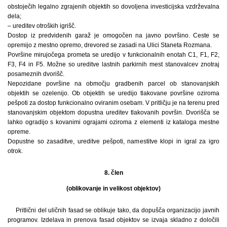
obstoječih legalno zgrajenih objektih so dovoljena investicijska vzdrževalna
dela;
– ureditev otroških igrišč.
Dostop iz predvidenih garaž je omogočen na javno površino. Ceste se
opremijo z mestno opremo, drevored se zasadi na Ulici Staneta Rozmana.
Površine mirujočega prometa se uredijo v funkcionalnih enotah C1, F1, F2,
F3, F4 in F5. Možne so ureditve lastnih parkirnih mest stanovalcev znotraj
posameznih dvorišč.
Nepozidane površine na območju gradbenih parcel ob stanovanjskih
objektih se ozelenijo. Ob objektih se uredijo tlakovane površine oziroma
pešpoti za dostop funkcionalno oviranim osebam. V pritličju je na terenu pred
stanovanjskim objektom dopustna ureditev tlakovanih površin. Dvorišča se
lahko ogradijo s kovanimi ograjami oziroma z elementi iz kataloga mestne
opreme.
Dopustne so zasaditve, ureditve pešpoti, namestitve klopi in igral za igro
otrok.
8. člen
(oblikovanje in velikost objektov)
Pritlični del uličnih fasad se oblikuje tako, da dopušča organizacijo javnih
programov. Izdelava in prenova fasad objektov se izvaja skladno z določili