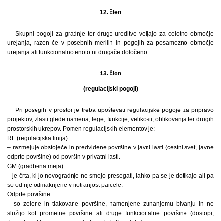
12. člen
Skupni pogoji za gradnje ter druge ureditve veljajo za celotno območje
urejanja, razen če v posebnih merilih in pogojih za posamezno območje
urejanja ali funkcionalno enoto ni drugače določeno.
13. člen
(regulacijski pogoji)
Pri posegih v prostor je treba upoštevati regulacijske pogoje za pripravo
projektov, zlasti glede namena, lege, funkcije, velikosti, oblikovanja ter drugih
prostorskih ukrepov. Pomen regulacijskih elementov je:
RL (regulacijska linija)
– razmejuje obstoječe in predvidene površine v javni lasti (cestni svet, javne
odprte površine) od površin v privatni lasti.
GM (gradbena meja)
– je črta, ki jo novogradnje ne smejo presegati, lahko pa se je dotikajo ali pa
so od nje odmaknjene v notranjost parcele.
Odprte površine
– so zelene in tlakovane površine, namenjene zunanjemu bivanju in ne
služijo kot prometne površine ali druge funkcionalne površine (dostopi,