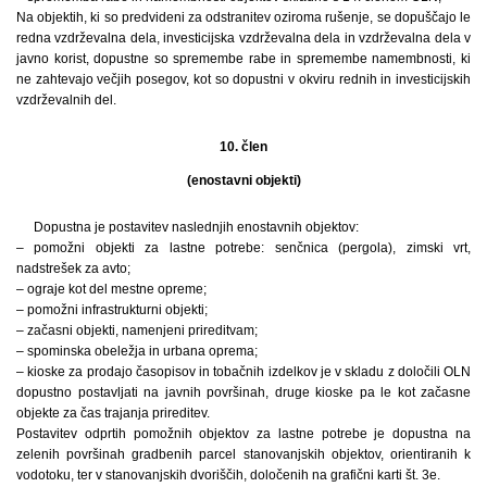
Na objektih, ki so predvideni za odstranitev oziroma rušenje, se dopuščajo le
redna vzdrževalna dela, investicijska vzdrževalna dela in vzdrževalna dela v
javno korist, dopustne so spremembe rabe in spremembe namembnosti, ki
ne zahtevajo večjih posegov, kot so dopustni v okviru rednih in investicijskih
vzdrževalnih del.
10. člen
(enostavni objekti)
Dopustna je postavitev naslednjih enostavnih objektov:
– pomožni objekti za lastne potrebe: senčnica (pergola), zimski vrt,
nadstrešek za avto;
– ograje kot del mestne opreme;
– pomožni infrastrukturni objekti;
– začasni objekti, namenjeni prireditvam;
– spominska obeležja in urbana oprema;
– kioske za prodajo časopisov in tobačnih izdelkov je v skladu z določili OLN
dopustno postavljati na javnih površinah, druge kioske pa le kot začasne
objekte za čas trajanja prireditev.
Postavitev odprtih pomožnih objektov za lastne potrebe je dopustna na
zelenih površinah gradbenih parcel stanovanjskih objektov, orientiranih k
vodotoku, ter v stanovanjskih dvoriščih, določenih na grafični karti št. 3e.