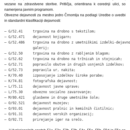
vezane na zdravstvene storitve. Pritličja, orientirana k osrednji ulici, so
namenjena javnim programom.
Obvezne dejavnosti za mestno jedro Črnomlja na podlagi Uredbe o uvedbi
in standardni klasifikaciji dejavnosti:
– G/52.41     trgovina na drobno s tekstilom;

– G/52.471    dejavnost knjigarn;

– G/52.486    trgovina na drobno z umetniškimi izdelki-dejavno
              galerij;

– G/52.50     trgovina na drobno z rabljenim blagom;

– G/52.62     trgovina na drobno na tržnicah in stojnicah;

– G/52.71     popravilo obutve in drugih usnjenih izdelkov;

– G/52.73     popravila ur, nakita;

– K/70.40     izposojanje izdelkov široke porabe;

– K/74.81     fotografska dejavnost;

– L/75.11     dejavnost javne uprave;

– L/75.30     obvezno socialno zavarovanje;

– M/80.421    glasbene in druge umetniške šole;

– O/92.521    dejavnost muzejev;

– O/93.01     dejavnost pralnic in kemičnih čistilnic;

– O/91.31     dejavnost verskih organizacij;

– O/92.71     prirejanje iger na srečo.