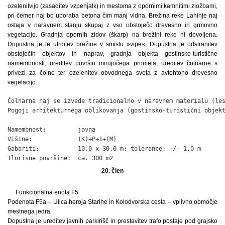
ozelenitvijo (zasaditev vzpenjalk) in mestoma z opornimi kamnitimi zložbami,
pri čemer naj bo uporaba betona čim manj vidna. Brežina reke Lahinje naj
ostaja v naravnem stanju skupaj z vso obstoječo drevesno in grmovno
vegetacijo. Gradnja opornih zidov (škarp) na brežini reke ni dovoljena.
Dopustna je le utrditev brežine v smislu »vipe«. Dopustna je odstranitev
obstoječih objektov in naprav, gradnja objekta gostinsko-turistične
namembnosti, ureditev površin mirujočega prometa, ureditev čolnarne s
privezi za čolne ter ozelenitev obvodnega sveta z avtohtono drevesno
vegetacijo.
Čolnarna naj se izvede tradicionalno v naravnem materialu (les
Pogoji arhitekturnega oblikovanja (gostinsko-turistični objekt
Namembnost:         javna

Višine:             (K)+P+1+(M)

Gabariti:           10,0 x 30,0 m; tolerance: +/- 1,0 m

Tlorisne površine:  ca. 300 m2
20. člen
Funkcionalna enota F5
Podenota F5a – Ulica heroja Starihe in Kolodvorska cesta – vplivno območje
mestnega jedra
Dopustna je ureditev javnih parkirišč in prestavitev trafo postaje pod grajsko