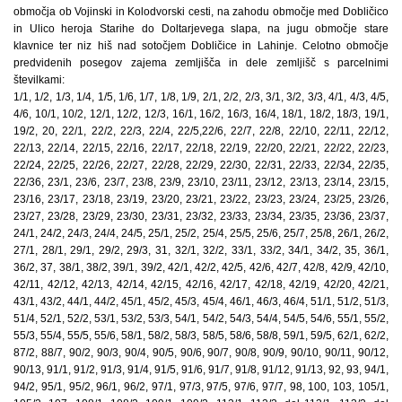
območja ob Vojinski in Kolodvorski cesti, na zahodu območje med Dobličico
in Ulico heroja Starihe do Doltarjevega slapa, na jugu območje stare
klavnice ter niz hiš nad sotočjem Dobličice in Lahinje. Celotno območje
predvidenih posegov zajema zemljišča in dele zemljišč s parcelnimi
številkami:
1/1, 1/2, 1/3, 1/4, 1/5, 1/6, 1/7, 1/8, 1/9, 2/1, 2/2, 2/3, 3/1, 3/2, 3/3, 4/1, 4/3, 4/5,
4/6, 10/1, 10/2, 12/1, 12/2, 12/3, 16/1, 16/2, 16/3, 16/4, 18/1, 18/2, 18/3, 19/1,
19/2, 20, 22/1, 22/2, 22/3, 22/4, 22/5,22/6, 22/7, 22/8, 22/10, 22/11, 22/12,
22/13, 22/14, 22/15, 22/16, 22/17, 22/18, 22/19, 22/20, 22/21, 22/22, 22/23,
22/24, 22/25, 22/26, 22/27, 22/28, 22/29, 22/30, 22/31, 22/33, 22/34, 22/35,
22/36, 23/1, 23/6, 23/7, 23/8, 23/9, 23/10, 23/11, 23/12, 23/13, 23/14, 23/15,
23/16, 23/17, 23/18, 23/19, 23/20, 23/21, 23/22, 23/23, 23/24, 23/25, 23/26,
23/27, 23/28, 23/29, 23/30, 23/31, 23/32, 23/33, 23/34, 23/35, 23/36, 23/37,
24/1, 24/2, 24/3, 24/4, 24/5, 25/1, 25/2, 25/4, 25/5, 25/6, 25/7, 25/8, 26/1, 26/2,
27/1, 28/1, 29/1, 29/2, 29/3, 31, 32/1, 32/2, 33/1, 33/2, 34/1, 34/2, 35, 36/1,
36/2, 37, 38/1, 38/2, 39/1, 39/2, 42/1, 42/2, 42/5, 42/6, 42/7, 42/8, 42/9, 42/10,
42/11, 42/12, 42/13, 42/14, 42/15, 42/16, 42/17, 42/18, 42/19, 42/20, 42/21,
43/1, 43/2, 44/1, 44/2, 45/1, 45/2, 45/3, 45/4, 46/1, 46/3, 46/4, 51/1, 51/2, 51/3,
51/4, 52/1, 52/2, 53/1, 53/2, 53/3, 54/1, 54/2, 54/3, 54/4, 54/5, 54/6, 55/1, 55/2,
55/3, 55/4, 55/5, 55/6, 58/1, 58/2, 58/3, 58/5, 58/6, 58/8, 59/1, 59/5, 62/1, 62/2,
87/2, 88/7, 90/2, 90/3, 90/4, 90/5, 90/6, 90/7, 90/8, 90/9, 90/10, 90/11, 90/12,
90/13, 91/1, 91/2, 91/3, 91/4, 91/5, 91/6, 91/7, 91/8, 91/12, 91/13, 92, 93, 94/1,
94/2, 95/1, 95/2, 96/1, 96/2, 97/1, 97/3, 97/5, 97/6, 97/7, 98, 100, 103, 105/1,