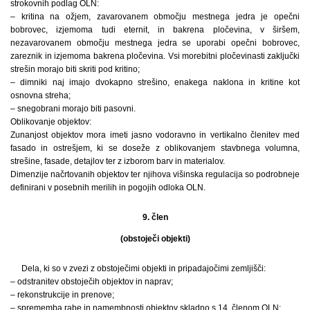
strokovnih podlag OLN:
– kritina na ožjem, zavarovanem območju mestnega jedra je opečni
bobrovec, izjemoma tudi eternit, in bakrena pločevina, v širšem,
nezavarovanem območju mestnega jedra se uporabi opečni bobrovec,
zareznik in izjemoma bakrena pločevina. Vsi morebitni pločevinasti zaključki
strešin morajo biti skriti pod kritino;
– dimniki naj imajo dvokapno strešino, enakega naklona in kritine kot
osnovna streha;
– snegobrani morajo biti pasovni.
Oblikovanje objektov:
Zunanjost objektov mora imeti jasno vodoravno in vertikalno členitev med
fasado in ostrešjem, ki se doseže z oblikovanjem stavbnega volumna,
strešine, fasade, detajlov ter z izborom barv in materialov.
Dimenzije načrtovanih objektov ter njihova višinska regulacija so podrobneje
definirani v posebnih merilih in pogojih odloka OLN.
9. člen
(obstoječi objekti)
Dela, ki so v zvezi z obstoječimi objekti in pripadajočimi zemljišči:
– odstranitev obstoječih objektov in naprav;
– rekonstrukcije in prenove;
– sprememba rabe in namembnosti objektov skladno s 14. členom OLN;