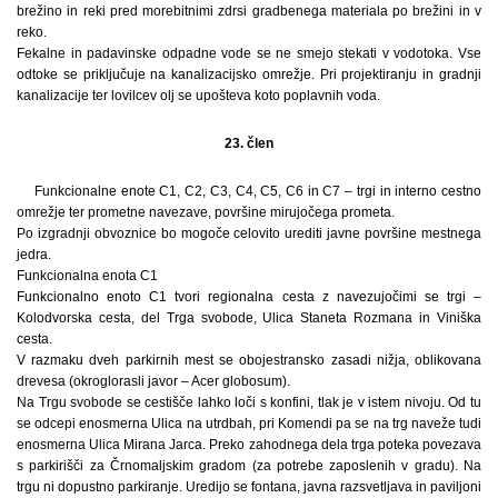
brežino in reki pred morebitnimi zdrsi gradbenega materiala po brežini in v
reko.
Fekalne in padavinske odpadne vode se ne smejo stekati v vodotoka. Vse
odtoke se priključuje na kanalizacijsko omrežje. Pri projektiranju in gradnji
kanalizacije ter lovilcev olj se upošteva koto poplavnih voda.
23. člen
Funkcionalne enote C1, C2, C3, C4, C5, C6 in C7 – trgi in interno cestno
omrežje ter prometne navezave, površine mirujočega prometa.
Po izgradnji obvoznice bo mogoče celovito urediti javne površine mestnega
jedra.
Funkcionalna enota C1
Funkcionalno enoto C1 tvori regionalna cesta z navezujočimi se trgi –
Kolodvorska cesta, del Trga svobode, Ulica Staneta Rozmana in Viniška
cesta.
V razmaku dveh parkirnih mest se obojestransko zasadi nižja, oblikovana
drevesa (okroglorasli javor – Acer globosum).
Na Trgu svobode se cestišče lahko loči s konfini, tlak je v istem nivoju. Od tu
se odcepi enosmerna Ulica na utrdbah, pri Komendi pa se na trg naveže tudi
enosmerna Ulica Mirana Jarca. Preko zahodnega dela trga poteka povezava
s parkirišči za Črnomaljskim gradom (za potrebe zaposlenih v gradu). Na
trgu ni dopustno parkiranje. Uredijo se fontana, javna razsvetljava in paviljoni