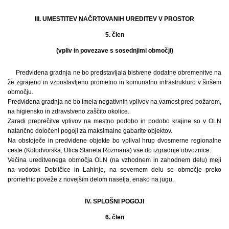
III. UMESTITEV NAČRTOVANIH UREDITEV V PROSTOR
5. člen
(vpliv in povezave s sosednjimi območji)
Predvidena gradnja ne bo predstavljala bistvene dodatne obremenitve na
že zgrajeno in vzpostavljeno prometno in komunalno infrastrukturo v širšem
območju.
Predvidena gradnja ne bo imela negativnih vplivov na varnost pred požarom,
na higiensko in zdravstveno zaščito okolice.
Zaradi preprečitve vplivov na mestno podobo in podobo krajine so v OLN
natančno določeni pogoji za maksimalne gabarite objektov.
Na obstoječe in predvidene objekte bo vplival hrup dvosmerne regionalne
ceste (Kolodvorska, Ulica Staneta Rozmana) vse do izgradnje obvoznice.
Večina ureditvenega območja OLN (na vzhodnem in zahodnem delu) meji
na vodotok Dobličice in Lahinje, na severnem delu se območje preko
prometnic poveže z novejšim delom naselja, enako na jugu.
IV. SPLOŠNI POGOJI
6. člen