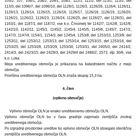
105/2, 107, 108/1, 108/2, 109/1, 109/2, 112/1, 112/2, del 113/1, 113/2, del
113/3, del 1096/7, del 1096/10, del 1126/1, 1126/3, 1126/26, 1126/4, 1126/11,
1126/13, 1126/14, 1126/15, 1126/16, 1126/17, 1126/18, 1126/19, 1126/20,
1126/21, 1126/22, 1126/23, 1126/24, 1126/25, del 1126/27, del 1126/31, del
1163/1, del 1187/1, del 1187/2, vse k.o. Črnomelj ter 1142/7, 1142/8, 1142/9,
1142/10, 1142/11, 1145/1, 1145/2, 1145/4, 1145/5, 1145/6, 1145/7, 1147/2,
1147/3, 1147/4, 1154/1, 1154/3, del 1245/4, 1253/8, del 1253/10, 1253/9, del
1253/11, del 1253/12, 1253/13, del 1253/14, del 1253/15, del 1253/16, del
1253/25, del 1253/28, 1253/29, 1253/30, 1253/31, del 2405/3, del 2414/2,
2414/3, del 2423/15, del 2429/3, del 2429/4 del 2486/2, 2573, stp. 30/6, vse
k.o. Loka.
Meja ureditvenega območja je prikazana na katastrskem načrtu z mejo
območja.
Površina ureditvenega območja OLN znaša skupaj 15,3 ha.
4. člen
(vplivno območje)
Vplivno območje OLN je enako ureditvenemu območju OLN.
Vplivno območje OLN bo v času gradnje zajemalo zemljišča znotraj
ureditvenega območja.
Po izgradnji prostorske ureditve bo vplivno območje OLN obsegalo identična
zemljišča ureditvenega območja OLN.