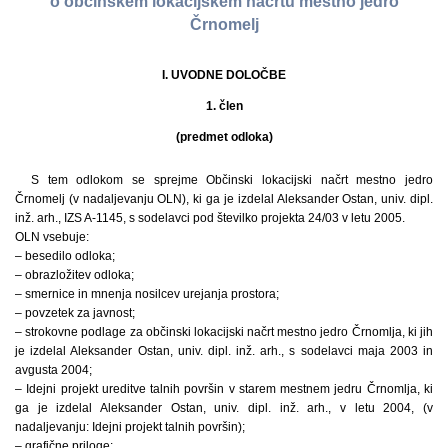
o občinskem lokacijskem načrtu mestno jedro
Črnomelj
I. UVODNE DOLOČBE
1. člen
(predmet odloka)
S tem odlokom se sprejme Občinski lokacijski načrt mestno jedro
Črnomelj (v nadaljevanju OLN), ki ga je izdelal Aleksander Ostan, univ. dipl.
inž. arh., IZS A-1145, s sodelavci pod številko projekta 24/03 v letu 2005.
OLN vsebuje:
– besedilo odloka;
– obrazložitev odloka;
– smernice in mnenja nosilcev urejanja prostora;
– povzetek za javnost;
– strokovne podlage za občinski lokacijski načrt mestno jedro Črnomlja, ki jih
je izdelal Aleksander Ostan, univ. dipl. inž. arh., s sodelavci maja 2003 in
avgusta 2004;
– Idejni projekt ureditve talnih površin v starem mestnem jedru Črnomlja, ki
ga je izdelal Aleksander Ostan, univ. dipl. inž. arh., v letu 2004, (v
nadaljevanju: Idejni projekt talnih površin);
– grafične priloge: