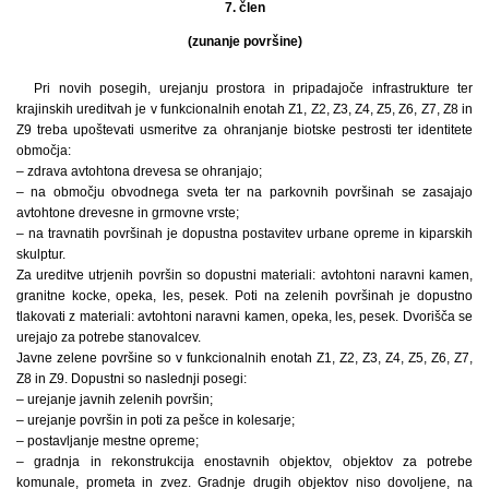
7. člen
(zunanje površine)
Pri novih posegih, urejanju prostora in pripadajoče infrastrukture ter
krajinskih ureditvah je v funkcionalnih enotah Z1, Z2, Z3, Z4, Z5, Z6, Z7, Z8 in
Z9 treba upoštevati usmeritve za ohranjanje biotske pestrosti ter identitete
območja:
– zdrava avtohtona drevesa se ohranjajo;
– na območju obvodnega sveta ter na parkovnih površinah se zasajajo
avtohtone drevesne in grmovne vrste;
– na travnatih površinah je dopustna postavitev urbane opreme in kiparskih
skulptur.
Za ureditve utrjenih površin so dopustni materiali: avtohtoni naravni kamen,
granitne kocke, opeka, les, pesek. Poti na zelenih površinah je dopustno
tlakovati z materiali: avtohtoni naravni kamen, opeka, les, pesek. Dvorišča se
urejajo za potrebe stanovalcev.
Javne zelene površine so v funkcionalnih enotah Z1, Z2, Z3, Z4, Z5, Z6, Z7,
Z8 in Z9. Dopustni so naslednji posegi:
– urejanje javnih zelenih površin;
– urejanje površin in poti za pešce in kolesarje;
– postavljanje mestne opreme;
– gradnja in rekonstrukcija enostavnih objektov, objektov za potrebe
komunale, prometa in zvez. Gradnje drugih objektov niso dovoljene, na