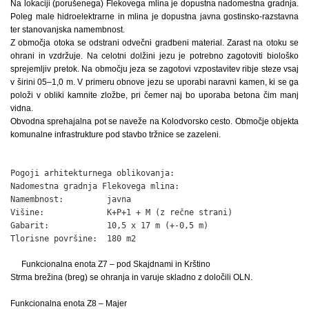
Na lokaciji (porušenega) Flekovega mlina je dopustna nadomestna gradnja.
Poleg male hidroelektrarne in mlina je dopustna javna gostinsko-razstavna
ter stanovanjska namembnost.
Z območja otoka se odstrani odvečni gradbeni material. Zarast na otoku se
ohrani in vzdržuje. Na celotni dolžini jezu je potrebno zagotoviti biološko
sprejemljiv pretok. Na območju jeza se zagotovi vzpostavitev ribje steze vsaj
v širini 05–1,0 m. V primeru obnove jezu se uporabi naravni kamen, ki se ga
položi v obliki kamnite zložbe, pri čemer naj bo uporaba betona čim manj
vidna.
Obvodna sprehajalna pot se naveže na Kolodvorsko cesto. Območje objekta
komunalne infrastrukture pod stavbo tržnice se zazeleni.
Pogoji arhitekturnega oblikovanja:

Nadomestna gradnja Flekovega mlina:

Namembnost:         javna

Višine:             K+P+1 + M (z rečne strani)

Gabarit:            10,5 x 17 m (+-0,5 m)

Tlorisne površine:  180 m2
Funkcionalna enota Z7 – pod Skajdnami in Krštino
Strma brežina (breg) se ohranja in varuje skladno z določili OLN.
Funkcionalna enota Z8 – Majer