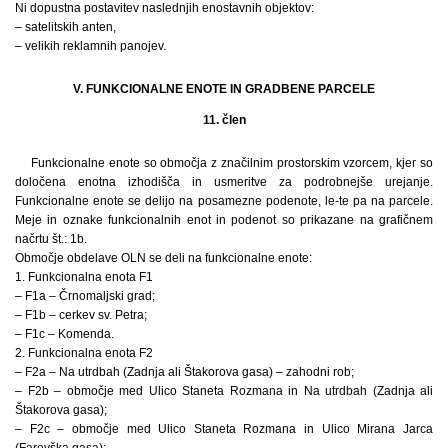
Ni dopustna postavitev naslednjih enostavnih objektov:
– satelitskih anten,
– velikih reklamnih panojev.
V. FUNKCIONALNE ENOTE IN GRADBENE PARCELE
11. člen
Funkcionalne enote so območja z značilnim prostorskim vzorcem, kjer so
določena enotna izhodišča in usmeritve za podrobnejše urejanje.
Funkcionalne enote se delijo na posamezne podenote, le-te pa na parcele.
Meje in oznake funkcionalnih enot in podenot so prikazane na grafičnem
načrtu št.: 1b.
Območje obdelave OLN se deli na funkcionalne enote:
1. Funkcionalna enota F1
– F1a – Črnomaljski grad;
– F1b – cerkev sv. Petra;
– F1c – Komenda.
2. Funkcionalna enota F2
– F2a – Na utrdbah (Zadnja ali Štakorova gasa) – zahodni rob;
– F2b – območje med Ulico Staneta Rozmana in Na utrdbah (Zadnja ali
Štakorova gasa);
– F2c – območje med Ulico Staneta Rozmana in Ulico Mirana Jarca
(Farovška gasa);