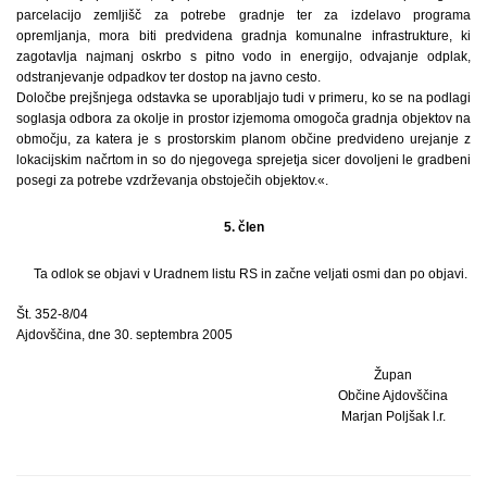
parcelacijo zemljišč za potrebe gradnje ter za izdelavo programa
opremljanja, mora biti predvidena gradnja komunalne infrastrukture, ki
zagotavlja najmanj oskrbo s pitno vodo in energijo, odvajanje odplak,
odstranjevanje odpadkov ter dostop na javno cesto.
Določbe prejšnjega odstavka se uporabljajo tudi v primeru, ko se na podlagi
soglasja odbora za okolje in prostor izjemoma omogoča gradnja objektov na
območju, za katera je s prostorskim planom občine predvideno urejanje z
lokacijskim načrtom in so do njegovega sprejetja sicer dovoljeni le gradbeni
posegi za potrebe vzdrževanja obstoječih objektov.«.
5. člen
Ta odlok se objavi v Uradnem listu RS in začne veljati osmi dan po objavi.
Št. 352-8/04
Ajdovščina, dne 30. septembra 2005
Župan
Občine Ajdovščina
Marjan Poljšak l.r.