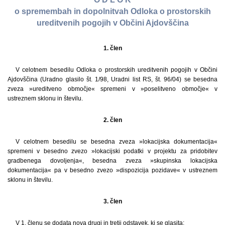
o spremembah in dopolnitvah Odloka o prostorskih
ureditvenih pogojih v Občini Ajdovščina
1. člen
V celotnem besedilu Odloka o prostorskih ureditvenih pogojih v Občini
Ajdovščina (Uradno glasilo št. 1/98, Uradni list RS, št. 96/04) se besedna
zveza »ureditveno območje« spremeni v »poselitveno območje« v
ustreznem sklonu in številu.
2. člen
V celotnem besedilu se besedna zveza »lokacijska dokumentacija«
spremeni v besedno zvezo »lokacijski podatki v projektu za pridobitev
gradbenega dovoljenja«, besedna zveza »skupinska lokacijska
dokumentacija« pa v besedno zvezo »dispozicija pozidave« v ustreznem
sklonu in številu.
3. člen
V 1. členu se dodata nova drugi in tretji odstavek, ki se glasita: