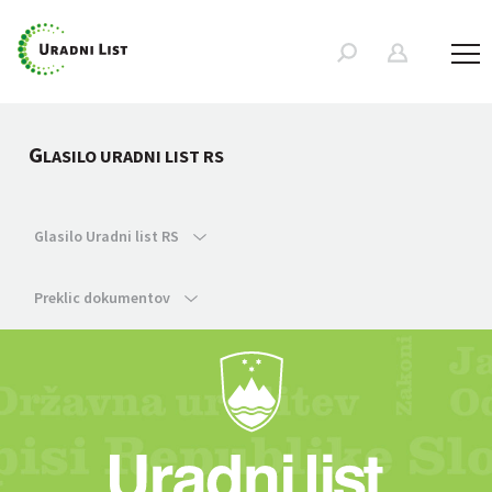
G
LASILO URADNI LIST RS
Glasilo Uradni list RS
Preklic dokumentov