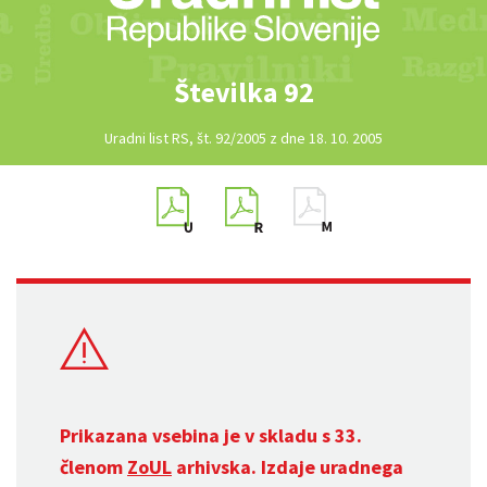
Številka 92
Uradni list RS, št. 92/2005 z dne 18. 10. 2005
Prikazana vsebina je v skladu s 33.
členom
ZoUL
arhivska. Izdaje uradnega