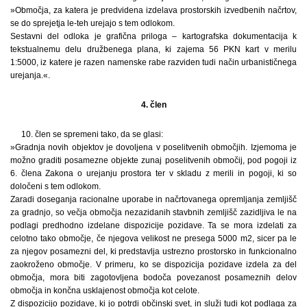
»Območja, za katera je predvidena izdelava prostorskih izvedbenih načrtov,
se do sprejetja le-teh urejajo s tem odlokom.
Sestavni del odloka je grafična priloga – kartografska dokumentacija k
tekstualnemu delu družbenega plana, ki zajema 56 PKN kart v merilu
1:5000, iz katere je razen namenske rabe razviden tudi način urbanističnega
urejanja.«.
4. člen
10. člen se spremeni tako, da se glasi:
»Gradnja novih objektov je dovoljena v poselitvenih območjih. Izjemoma je
možno graditi posamezne objekte zunaj poselitvenih območij, pod pogoji iz
6. člena Zakona o urejanju prostora ter v skladu z merili in pogoji, ki so
določeni s tem odlokom.
Zaradi doseganja racionalne uporabe in načrtovanega opremljanja zemljišč
za gradnjo, so večja območja nezazidanih stavbnih zemljišč zazidljiva le na
podlagi predhodno izdelane dispozicije pozidave. Ta se mora izdelati za
celotno tako območje, če njegova velikost ne presega 5000 m2, sicer pa le
za njegov posamezni del, ki predstavlja ustrezno prostorsko in funkcionalno
zaokroženo območje. V primeru, ko se dispozicija pozidave izdela za del
območja, mora biti zagotovljena bodoča povezanost posameznih delov
območja in končna usklajenost območja kot celote.
Z dispozicijo pozidave, ki jo potrdi občinski svet, in služi tudi kot podlaga za