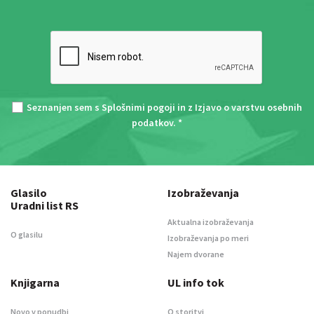
Seznanjen sem s
Splošnimi pogoji
in z
Izjavo o varstvu osebnih
podatkov
. *
Glasilo
Izobraževanja
Uradni list RS
Aktualna izobraževanja
O glasilu
Izobraževanja po meri
Najem dvorane
Knjigarna
UL info tok
Novo v ponudbi
O storitvi