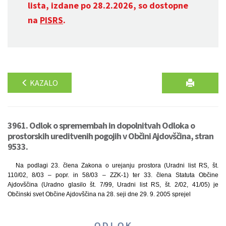
lista, izdane po 28.2.2026, so dostopne
na
PISRS
.
KAZALO
3961. Odlok o spremembah in dopolnitvah Odloka o
prostorskih ureditvenih pogojih v Občini Ajdovščina, stran
9533.
Na podlagi 23. člena Zakona o urejanju prostora (Uradni list RS, št.
110/02, 8/03 – popr. in 58/03 – ZZK-1) ter 33. člena Statuta Občine
Ajdovščina (Uradno glasilo št. 7/99, Uradni list RS, št. 2/02, 41/05) je
Občinski svet Občine Ajdovščina na 28. seji dne 29. 9. 2005 sprejel
O D L O K