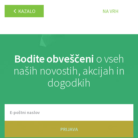
KAZALO
NA VRH
Bodite obveščeni
o vseh
naših novostih, akcijah in
dogodkih
PRIJAVA