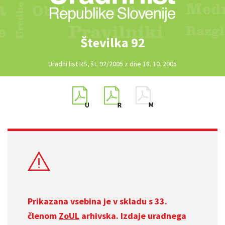
Številka 92
Uradni list RS, št. 92/2005 z dne 18. 10. 2005
Prikazana vsebina je v skladu s 33.
členom
ZoUL
arhivska. Izdaje uradnega