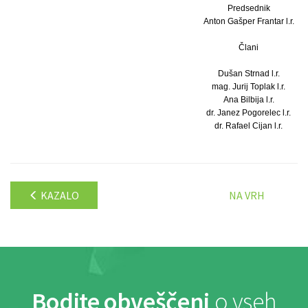
Predsednik
Anton Gašper Frantar l.r.
Člani
Dušan Strnad l.r.
mag. Jurij Toplak l.r.
Ana Bilbija l.r.
dr. Janez Pogorelec l.r.
dr. Rafael Cijan l.r.
KAZALO
NA VRH
Bodite obveščeni
o vseh