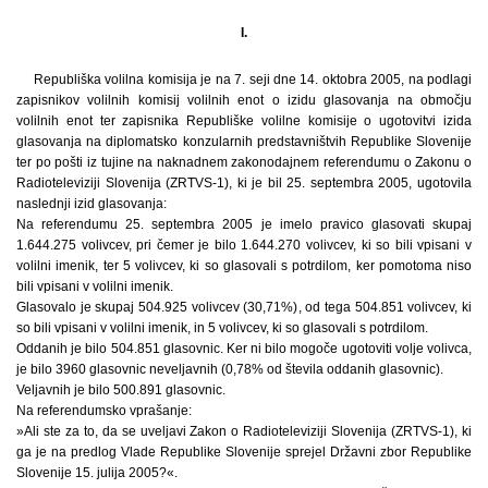
I.
Republiška volilna komisija je na 7. seji dne 14. oktobra 2005, na podlagi
zapisnikov volilnih komisij volilnih enot o izidu glasovanja na območju
volilnih enot ter zapisnika Republiške volilne komisije o ugotovitvi izida
glasovanja na diplomatsko konzularnih predstavništvih Republike Slovenije
ter po pošti iz tujine na naknadnem zakonodajnem referendumu o Zakonu o
Radioteleviziji Slovenija (ZRTVS-1), ki je bil 25. septembra 2005, ugotovila
naslednji izid glasovanja:
Na referendumu 25. septembra 2005 je imelo pravico glasovati skupaj
1.644.275 volivcev, pri čemer je bilo 1.644.270 volivcev, ki so bili vpisani v
volilni imenik, ter 5 volivcev, ki so glasovali s potrdilom, ker pomotoma niso
bili vpisani v volilni imenik.
Glasovalo je skupaj 504.925 volivcev (30,71%), od tega 504.851 volivcev, ki
so bili vpisani v volilni imenik, in 5 volivcev, ki so glasovali s potrdilom.
Oddanih je bilo 504.851 glasovnic. Ker ni bilo mogoče ugotoviti volje volivca,
je bilo 3960 glasovnic neveljavnih (0,78% od števila oddanih glasovnic).
Veljavnih je bilo 500.891 glasovnic.
Na referendumsko vprašanje:
»Ali ste za to, da se uveljavi Zakon o Radioteleviziji Slovenija (ZRTVS-1), ki
ga je na predlog Vlade Republike Slovenije sprejel Državni zbor Republike
Slovenije 15. julija 2005?«.