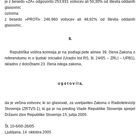
je z besedo »ZA« odgovorilo 253.931 volivcev ali 50,30% od števila oddanih
glasovnic
oziroma
z besedo »PROTI« 246.960 volivcev ali 48,92% od števila oddanih
glasovnic.
II.
Republiška volilna komisija je na podlagi pete alinee 39. člena Zakona o
referendumu in o ljudski iniciativi (Uradni list RS, št. 24/05 – ZRLI – UPB1),
skladno z določbami 23. člena istega zakona,
u g o t o v i l a,
da je večina volivcev, ki so glasovali, za uveljavitev Zakona o Radioteleviziji
Slovenija (ZRTVS-1), ki ga je na predlog Vlade Republike Slovenije sprejel
Državni zbor Republike Slovenije 15. julija 2005.
Št. 10-6/00-26/05
Ljubljana, 14. oktobra 2005