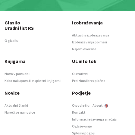
Glasilo
Izobraževanja
Uradni list RS
Aktualna izobraževanja
O glasilu
Izobraževanja po meri
Najem dvorane
Knjigarna
UL info tok
Novo v ponudbi
O storitvi
Kako nakupovati v spletni knjigarni
Preizkusi brezplačno
Novice
Podjetje
|
Aktualni članki
O podjetju
About
Naroči se na novice
Kontakt
Informacije javnega značaja
Oglaševanje
Splošni pogoji