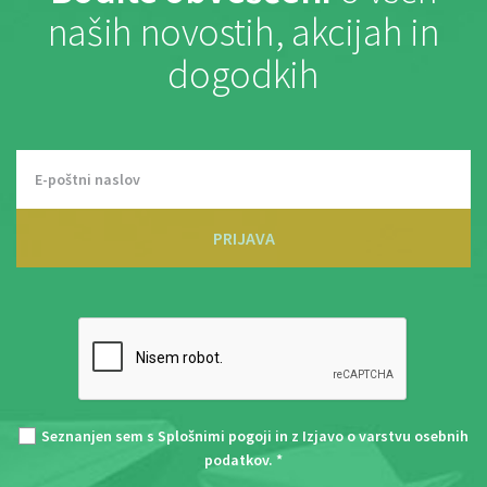
naših novostih, akcijah in
dogodkih
PRIJAVA
Seznanjen sem s
Splošnimi pogoji
in z
Izjavo o varstvu osebnih
podatkov
. *