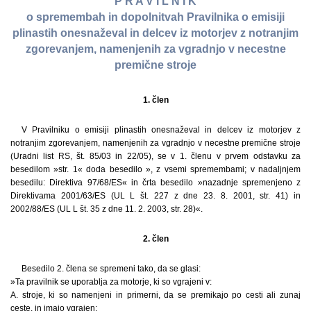
P R A V I L N I K
o spremembah in dopolnitvah Pravilnika o emisiji
plinastih onesnaževal in delcev iz motorjev z notranjim
zgorevanjem, namenjenih za vgradnjo v necestne
premične stroje
1. člen
V Pravilniku o emisiji plinastih onesnaževal in delcev iz motorjev z
notranjim zgorevanjem, namenjenih za vgradnjo v necestne premične stroje
(Uradni list RS, št. 85/03 in 22/05), se v 1. členu v prvem odstavku za
besedilom »str. 1« doda besedilo », z vsemi spremembami; v nadaljnjem
besedilu: Direktiva 97/68/ES« in črta besedilo »nazadnje spremenjeno z
Direktivama 2001/63/ES (UL L št. 227 z dne 23. 8. 2001, str. 41) in
2002/88/ES (UL L št. 35 z dne 11. 2. 2003, str. 28)«.
2. člen
Besedilo 2. člena se spremeni tako, da se glasi:
»Ta pravilnik se uporablja za motorje, ki so vgrajeni v:
A. stroje, ki so namenjeni in primerni, da se premikajo po cesti ali zunaj
ceste, in imajo vgrajen: