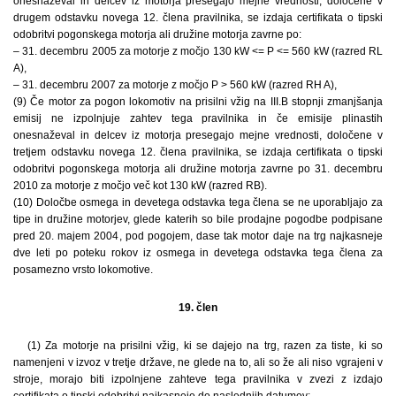
onesnaževal in delcev iz motorja presegajo mejne vrednosti, določene v
drugem odstavku novega 12. člena pravilnika, se izdaja certifikata o tipski
odobritvi pogonskega motorja ali družine motorja zavrne po:
– 31. decembru 2005 za motorje z močjo 130 kW <= P <= 560 kW (razred RL
A),
– 31. decembru 2007 za motorje z močjo P > 560 kW (razred RH A),
(9) Če motor za pogon lokomotiv na prisilni vžig na III.B stopnji zmanjšanja
emisij ne izpolnjuje zahtev tega pravilnika in če emisije plinastih
onesnaževal in delcev iz motorja presegajo mejne vrednosti, določene v
tretjem odstavku novega 12. člena pravilnika, se izdaja certifikata o tipski
odobritvi pogonskega motorja ali družine motorja zavrne po 31. decembru
2010 za motorje z močjo več kot 130 kW (razred RB).
(10) Določbe osmega in devetega odstavka tega člena se ne uporabljajo za
tipe in družine motorjev, glede katerih so bile prodajne pogodbe podpisane
pred 20. majem 2004, pod pogojem, dase tak motor daje na trg najkasneje
dve leti po poteku rokov iz osmega in devetega odstavka tega člena za
posamezno vrsto lokomotive.
19. člen
(1) Za motorje na prisilni vžig, ki se dajejo na trg, razen za tiste, ki so
namenjeni v izvoz v tretje države, ne glede na to, ali so že ali niso vgrajeni v
stroje, morajo biti izpolnjene zahteve tega pravilnika v zvezi z izdajo
certifikata o tipski odobritvi najkasneje do naslednjih datumov: