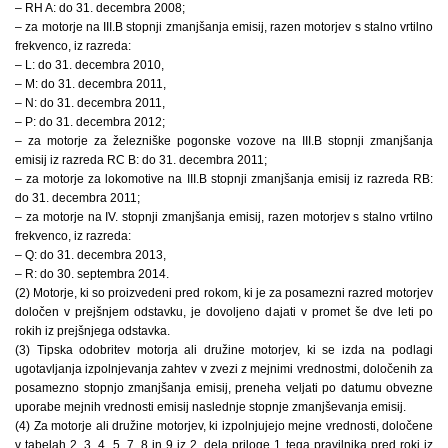
– RH A: do 31. decembra 2008;
– za motorje na III.B stopnji zmanjšanja emisij, razen motorjev s stalno vrtilno
frekvenco, iz razreda:
– L: do 31. decembra 2010,
– M: do 31. decembra 2011,
– N: do 31. decembra 2011,
– P: do 31. decembra 2012;
– za motorje za železniške pogonske vozove na III.B stopnji zmanjšanja
emisij iz razreda RC B: do 31. decembra 2011;
– za motorje za lokomotive na III.B stopnji zmanjšanja emisij iz razreda RB:
do 31. decembra 2011;
– za motorje na IV. stopnji zmanjšanja emisij, razen motorjev s stalno vrtilno
frekvenco, iz razreda:
– Q: do 31. decembra 2013,
– R: do 30. septembra 2014.
(2) Motorje, ki so proizvedeni pred rokom, ki je za posamezni razred motorjev
določen v prejšnjem odstavku, je dovoljeno dajati v promet še dve leti po
rokih iz prejšnjega odstavka.
(3) Tipska odobritev motorja ali družine motorjev, ki se izda na podlagi
ugotavljanja izpolnjevanja zahtev v zvezi z mejnimi vrednostmi, določenih za
posamezno stopnjo zmanjšanja emisij, preneha veljati po datumu obvezne
uporabe mejnih vrednosti emisij naslednje stopnje zmanjševanja emisij.
(4) Za motorje ali družine motorjev, ki izpolnjujejo mejne vrednosti, določene
v tabelah 2, 3, 4, 5, 7, 8 in 9 iz 2. dela priloge 1 tega pravilnika pred roki iz