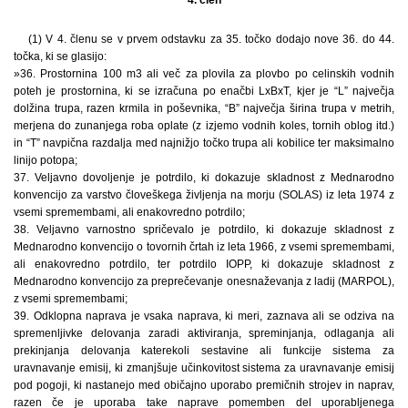
(1) V 4. členu se v prvem odstavku za 35. točko dodajo nove 36. do 44.
točka, ki se glasijo:
»36. Prostornina 100 m3 ali več za plovila za plovbo po celinskih vodnih
poteh je prostornina, ki se izračuna po enačbi LxBxT, kjer je “L” največja
dolžina trupa, razen krmila in poševnika, “B” največja širina trupa v metrih,
merjena do zunanjega roba oplate (z izjemo vodnih koles, tornih oblog itd.)
in “T” navpična razdalja med najnižjo točko trupa ali kobilice ter maksimalno
linijo potopa;
37. Veljavno dovoljenje je potrdilo, ki dokazuje skladnost z Mednarodno
konvencijo za varstvo človeškega življenja na morju (SOLAS) iz leta 1974 z
vsemi spremembami, ali enakovredno potrdilo;
38. Veljavno varnostno spričevalo je potrdilo, ki dokazuje skladnost z
Mednarodno konvencijo o tovornih črtah iz leta 1966, z vsemi spremembami,
ali enakovredno potrdilo, ter potrdilo IOPP, ki dokazuje skladnost z
Mednarodno konvencijo za preprečevanje onesnaževanja z ladij (MARPOL),
z vsemi spremembami;
39. Odklopna naprava je vsaka naprava, ki meri, zaznava ali se odziva na
spremenljivke delovanja zaradi aktiviranja, spreminjanja, odlaganja ali
prekinjanja delovanja katerekoli sestavine ali funkcije sistema za
uravnavanje emisij, ki zmanjšuje učinkovitost sistema za uravnavanje emisij
pod pogoji, ki nastanejo med običajno uporabo premičnih strojev in naprav,
razen če je uporaba take naprave pomemben del uporabljenega