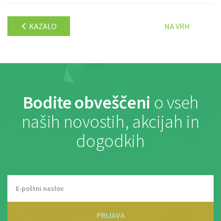
KAZALO
NA VRH
Bodite obveščeni
o vseh
naših novostih, akcijah in
dogodkih
PRIJAVA