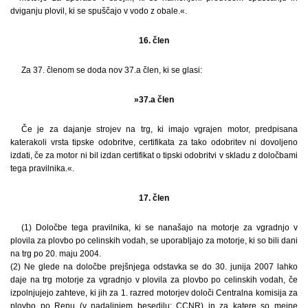
dviganju plovil, ki se spuščajo v vodo z obale.«.
16. člen
Za 37. členom se doda nov 37.a člen, ki se glasi:
»37.a člen
Če je za dajanje strojev na trg, ki imajo vgrajen motor, predpisana
katerakoli vrsta tipske odobritve, certifikata za tako odobritev ni dovoljeno
izdati, če za motor ni bil izdan certifikat o tipski odobritvi v skladu z določbami
tega pravilnika.«.
17. člen
(1) Določbe tega pravilnika, ki se nanašajo na motorje za vgradnjo v
plovila za plovbo po celinskih vodah, se uporabljajo za motorje, ki so bili dani
na trg po 20. maju 2004.
(2) Ne glede na določbe prejšnjega odstavka se do 30. junija 2007 lahko
daje na trg motorje za vgradnjo v plovila za plovbo po celinskih vodah, če
izpolnjujejo zahteve, ki jih za 1. razred motorjev določi Centralna komisija za
plovbo po Renu (v nadaljnjem besedilu: CCNR) in za katere so mejne