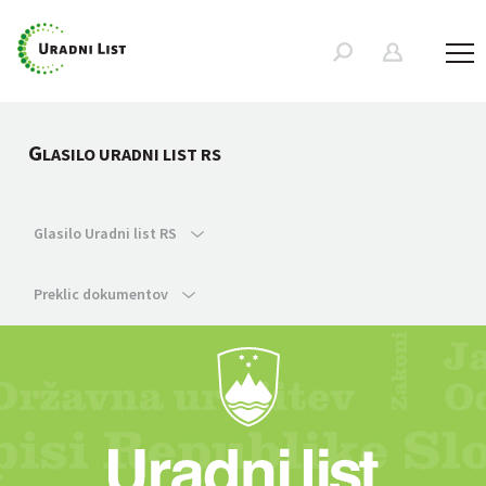
G
LASILO URADNI LIST RS
Glasilo Uradni list RS
Preklic dokumentov