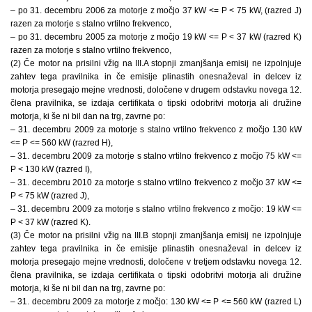
– po 31. decembru 2006 za motorje z močjo 37 kW <= P < 75 kW, (razred J)
razen za motorje s stalno vrtilno frekvenco,
– po 31. decembru 2005 za motorje z močjo 19 kW <= P < 37 kW (razred K)
razen za motorje s stalno vrtilno frekvenco,
(2) Če motor na prisilni vžig na III.A stopnji zmanjšanja emisij ne izpolnjuje
zahtev tega pravilnika in če emisije plinastih onesnaževal in delcev iz
motorja presegajo mejne vrednosti, določene v drugem odstavku novega 12.
člena pravilnika, se izdaja certifikata o tipski odobritvi motorja ali družine
motorja, ki še ni bil dan na trg, zavrne po:
– 31. decembru 2009 za motorje s stalno vrtilno frekvenco z močjo 130 kW
<= P <= 560 kW (razred H),
– 31. decembru 2009 za motorje s stalno vrtilno frekvenco z močjo 75 kW <=
P < 130 kW (razred I),
– 31. decembru 2010 za motorje s stalno vrtilno frekvenco z močjo 37 kW <=
P < 75 kW (razred J),
– 31. decembru 2009 za motorje s stalno vrtilno frekvenco z močjo: 19 kW <=
P < 37 kW (razred K).
(3) Če motor na prisilni vžig na III.B stopnji zmanjšanja emisij ne izpolnjuje
zahtev tega pravilnika in če emisije plinastih onesnaževal in delcev iz
motorja presegajo mejne vrednosti, določene v tretjem odstavku novega 12.
člena pravilnika, se izdaja certifikata o tipski odobritvi motorja ali družine
motorja, ki še ni bil dan na trg, zavrne po:
– 31. decembru 2009 za motorje z močjo: 130 kW <= P <= 560 kW (razred L)