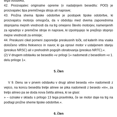
tega odstavka;
42. Proizvajalec originalne opreme (v nadaljnjem besedilu: POO) je
proizvajalec tipa premičnega stroja ali naprave;
43. Prožna shema tipske odobritve je postopek tipske odobritve, ki
proizvajalcu motorja omogoča, da v obdobju med dvema zaporednima
stopnjama mejnih vrednosti da na trg omejeno število motorjev, namenjenih
za vgradnjo v premične stroje in naprave, ki izpolnjujejo le prejšnjo stopnjo
mejne vrednosti za emisije;
44. Preskusni cikel pomeni zaporedje preskusnih točk, od katerih ima vsaka
določeno vrtilno frekvenco in navor, ki ga opravi motor v ustaljenem stanju
(preskus NRSC) ali v prehodnih pogojih obratovanja (preskus NRTC).«.
(2) V drugem odstavku se besedilo »v prilogi 1« nadomesti z besedilom »v 1.
delu priloge 1«.
5. člen
V 9. členu se v prvem odstavku v drugi alinei beseda »in« nadomesti z
vejico, na koncu besedila tretje alinee se pika nadomesti z besedo »in«, za
tretjo alineo pa se doda nova četrta alinea, ki se glasi:
» – oznake v skladu s prilogo 13 tega pravilnika, če se motor daje na trg na
podlagi prožne sheme tipske odobritve.«.
6. člen