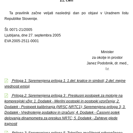
21. člen
Ta pravilnik začne veljati naslednji dan po objavi v Uradnem listu
Republike Slovenije.
Št. 0071-21/2005
Ljubljana, dne 27. septembra 2005
EVA 2005-2511-0001
Minister
za okolje in prostor
Janez Podobnik, dr. med.,
l.r.
Priloga 1: Spremenjena priloga 1: 1.del: kratice in simboli; 2.del: mejne
vrednosti emisij
Priloga 2: Spremenjena priloga 3 : Preskusni postopek za motorje na
kompresijski vžig: 1. Dodatek - Merilni postopki in postopki vzorčenja; 2.
Dodatek - Postopek kalibriranja (NRSC,NRTC1); Spremenjena priloga 3; 3.
Dodatek - Vrednotenje podatkov in izračuni; 4. Dodatek - Časovni potek
delovanja dinamometra za preskus NRTC; 5. Dodatek - Zahteve glede
trajnosti
Priloga 3: Spremenjena priloga 5: Tehnične značilnosti referenčnega