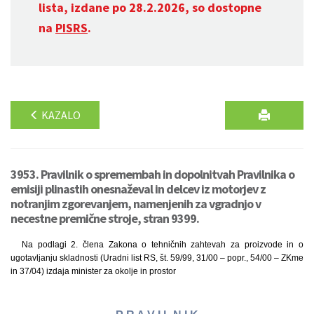
lista, izdane po 28.2.2026, so dostopne
na
PISRS
.
KAZALO
3953. Pravilnik o spremembah in dopolnitvah Pravilnika o
emisiji plinastih onesnaževal in delcev iz motorjev z
notranjim zgorevanjem, namenjenih za vgradnjo v
necestne premične stroje, stran 9399.
Na podlagi 2. člena Zakona o tehničnih zahtevah za proizvode in o
ugotavljanju skladnosti (Uradni list RS, št. 59/99, 31/00 – popr., 54/00 – ZKme
in 37/04) izdaja minister za okolje in prostor