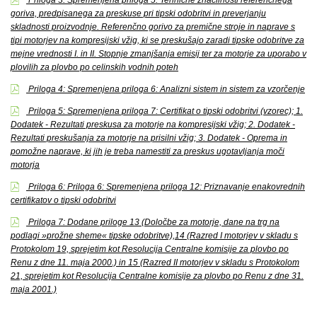
goriva, predpisanega za preskuse pri tipski odobritvi in preverjanju
skladnosti proizvodnje. Referenčno gorivo za premične stroje in naprave s
tipi motorjev na kompresijski vžig, ki se preskušajo zaradi tipske odobritve za
mejne vrednosti I. in II. Stopnje zmanjšanja emisij ter za motorje za uporabo v
plovilih za plovbo po celinskih vodnih poteh
Priloga 4: Spremenjena priloga 6: Analizni sistem in sistem za vzorčenje
Priloga 5: Spremenjena priloga 7: Certifikat o tipski odobritvi (vzorec); 1.
Dodatek - Rezultati preskusa za motorje na kompresijski vžig; 2. Dodatek -
Rezultati preskušanja za motorje na prisilni vžig; 3. Dodatek - Oprema in
pomožne naprave, ki jih je treba namestiti za preskus ugotavljanja moči
motorja
Priloga 6: Priloga 6: Spremenjena priloga 12: Priznavanje enakovrednih
certifikatov o tipski odobritvi
Priloga 7: Dodane priloge 13 (Določbe za motorje, dane na trg na
podlagi »prožne sheme« tipske odobritve),14 (Razred I motorjev v skladu s
Protokolom 19, sprejetim kot Resolucija Centralne komisije za plovbo po
Renu z dne 11. maja 2000.) in 15 (Razred II motorjev v skladu s Protokolom
21, sprejetim kot Resolucija Centralne komisije za plovbo po Renu z dne 31.
maja 2001.)