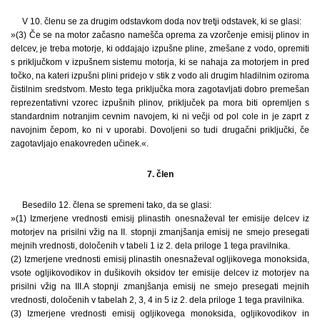
V 10. členu se za drugim odstavkom doda nov tretji odstavek, ki se glasi:
»(3) Če se na motor začasno namešča oprema za vzorčenje emisij plinov in
delcev, je treba motorje, ki oddajajo izpušne pline, zmešane z vodo, opremiti
s priključkom v izpušnem sistemu motorja, ki se nahaja za motorjem in pred
točko, na kateri izpušni plini pridejo v stik z vodo ali drugim hladilnim oziroma
čistilnim sredstvom. Mesto tega priključka mora zagotavljati dobro premešan
reprezentativni vzorec izpušnih plinov, priključek pa mora biti opremljen s
standardnim notranjim cevnim navojem, ki ni večji od pol cole in je zaprt z
navojnim čepom, ko ni v uporabi. Dovoljeni so tudi drugačni priključki, če
zagotavljajo enakovreden učinek.«.
7. člen
Besedilo 12. člena se spremeni tako, da se glasi:
»(1) Izmerjene vrednosti emisij plinastih onesnaževal ter emisije delcev iz
motorjev na prisilni vžig na II. stopnji zmanjšanja emisij ne smejo presegati
mejnih vrednosti, določenih v tabeli 1 iz 2. dela priloge 1 tega pravilnika.
(2) Izmerjene vrednosti emisij plinastih onesnaževal ogljikovega monoksida,
vsote ogljikovodikov in dušikovih oksidov ter emisije delcev iz motorjev na
prisilni vžig na III.A stopnji zmanjšanja emisij ne smejo presegati mejnih
vrednosti, določenih v tabelah 2, 3, 4 in 5 iz 2. dela priloge 1 tega pravilnika.
(3) Izmerjene vrednosti emisij ogljikovega monoksida, ogljikovodikov in