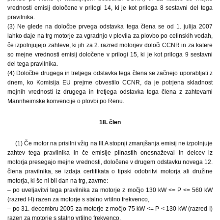
vrednosti emisij določene v prilogi 14, ki je kot priloga 8 sestavni del tega
pravilnika.
(3) Ne glede na določbe prvega odstavka tega člena se od 1. julija 2007
lahko daje na trg motorje za vgradnjo v plovila za plovbo po celinskih vodah,
če izpolnjujejo zahteve, ki jih za 2. razred motorjev določi CCNR in za katere
so mejne vrednosti emisij določene v prilogi 15, ki je kot priloga 9 sestavni
del tega pravilnika.
(4) Določbe drugega in tretjega odstavka tega člena se začnejo uporabljati z
dnem, ko Komisija EU prejme obvestilo CCNR, da je potrjena skladnost
mejnih vrednosti iz drugega in tretjega odstavka tega člena z zahtevami
Mannheimske konvencije o plovbi po Renu.
18. člen
(1) Če motor na prisilni vžig na III.A stopnji zmanjšanja emisij ne izpolnjuje
zahtev tega pravilnika in če emisije plinastih onesnaževal in delcev iz
motorja presegajo mejne vrednosti, določene v drugem odstavku novega 12.
člena pravilnika, se izdaja certifikata o tipski odobritvi motorja ali družine
motorja, ki še ni bil dan na trg, zavrne:
– po uveljavitvi tega pravilnika za motorje z močjo 130 kW <= P <= 560 kW
(razred H) razen za motorje s stalno vrtilno frekvenco,
– po 31. decembru 2005 za motorje z močjo 75 kW <= P < 130 kW (razred I)
razen za motorje s stalno vrtilno frekvenco,