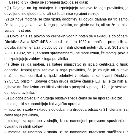
Besedilo 37. člena se spremeni tako, da se glasi:
»(1) Dajanje na trg motorjev, ki izpolnjujejo zahteve iz tega pravilnika, je
dovoljeno, ne glede na to, ali so že ali niso vgrajeni v stroje.
(2) Za nove motorje se izda tipska odobritev ali dovoli dajanje na trg samo,
če izpolnjujejo zahteve iz tega pravilnika, ne glede na to, ali so že ali niso
vgrajeni v stroje.
(3) Dovoljenje za plovbo po celinskih vodnih poteh se v skladu z določbami
Direktive Sveta 82/714/ES z dne 4. oktobra 1982 o tehničnih predpisih za
plovila, namenjena za plovbo po celinskih plovnih poteh (UL L št. 301 z dne
28. 10. 1982, str. 1, z vsemi spremembami) ne more izdati, če motorji plovila
ne izpolnjujejo zahtev iz tega pravilnika.
(4) Šteje se, da motorji, za katere ministrstvo ni izdalo certifikata o tipski
odobritvi, izpolnjujejo zahteve iz tega pravilnika, če je za njih ali njihovo
družino izdal certifikat o tipski odobritvi v skladu z zahtevami Direktive
97/68/ES pristojni upravni organ druge države članice EU, ali je za njih ali
njihovo družino izdan certifikat v skladu s predpisi iz priloge 12, ki je sestavni
del tega pravilnika.
(5) Določbe prvega in drugega odstavka tega člena se ne uporabljajo za:
– motorje, ki se uporabljajo kot vojaška oprema,
– motorje, izvzete v skladu z določbami iz drugega odstavka 31. člena in 32.
člena tega pravilnika,
– motorje za uporabo v strojih, ki so namenjeni predvsem spuščanju in
dviganju rešilnih čolnov,
– motorje za uporabo v strojih, ki so namenjeni predvsem spuščanju in