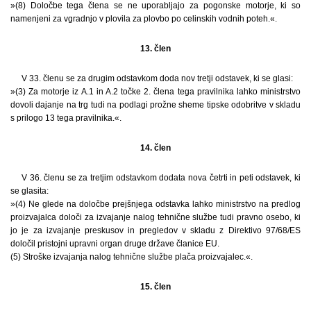
»(8) Določbe tega člena se ne uporabljajo za pogonske motorje, ki so
namenjeni za vgradnjo v plovila za plovbo po celinskih vodnih poteh.«.
13. člen
V 33. členu se za drugim odstavkom doda nov tretji odstavek, ki se glasi:
»(3) Za motorje iz A.1 in A.2 točke 2. člena tega pravilnika lahko ministrstvo
dovoli dajanje na trg tudi na podlagi prožne sheme tipske odobritve v skladu
s prilogo 13 tega pravilnika.«.
14. člen
V 36. členu se za tretjim odstavkom dodata nova četrti in peti odstavek, ki
se glasita:
»(4) Ne glede na določbe prejšnjega odstavka lahko ministrstvo na predlog
proizvajalca določi za izvajanje nalog tehnične službe tudi pravno osebo, ki
jo je za izvajanje preskusov in pregledov v skladu z Direktivo 97/68/ES
določil pristojni upravni organ druge države članice EU.
(5) Stroške izvajanja nalog tehnične službe plača proizvajalec.«.
15. člen