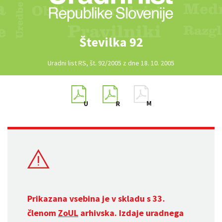
Številka 92
Uradni list RS, št. 92/2005 z dne 18. 10. 2005
Prikazana vsebina je v skladu s 33.
členom
ZoUL
arhivska. Izdaje uradnega