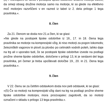
da omeji obseg družine motorja samo na motorje, ki so glede na efektivno
moč motorjev razvrščeni v en razred iz tabel iz 2. dela priloge 1 tega
pravilnika.«.
8. člen
Za 21. členom se doda nov 21.a člen, ki se glasi:
»Ne glede na postopek tipske odobritve iz 16., 17. in 18. člena tega
pravilnika se motorje na kompresijski vžig, ki niso motorji za pogon lokomotiv,
železniških vagonov in plovil za plovbo po celinskih vodnih poteh, lahko daje
na trg ali v uporabo tudi, če se postopek tipske odobritve izvede na podlagi
prožne sheme tipske odobritve, določene v prilogi 13, ki je sestavni del tega
pravilnika, pri čemer je treba upoštevati določbe 19., 20. in 21. člena tega
pravilnika.«.
9. člen
V 22. členu se za četrtim odstavkom doda nov peti odstavek, ki se glasi:
»(5) Če so motorji na kompresijski vžig dani na trg na podlagi prožne sheme
tipske odobritve motorjev, mora proizvajalec zagotoviti, da so motorji
označeni v skladu s prilogo 13 tega pravilnika.«.