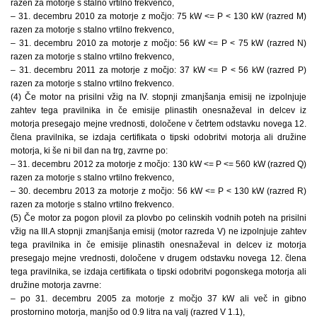
razen za motorje s stalno vrtilno frekvenco,
– 31. decembru 2010 za motorje z močjo: 75 kW <= P < 130 kW (razred M)
razen za motorje s stalno vrtilno frekvenco,
– 31. decembru 2010 za motorje z močjo: 56 kW <= P < 75 kW (razred N)
razen za motorje s stalno vrtilno frekvenco,
– 31. decembru 2011 za motorje z močjo: 37 kW <= P < 56 kW (razred P)
razen za motorje s stalno vrtilno frekvenco.
(4) Če motor na prisilni vžig na IV. stopnji zmanjšanja emisij ne izpolnjuje
zahtev tega pravilnika in če emisije plinastih onesnaževal in delcev iz
motorja presegajo mejne vrednosti, določene v četrtem odstavku novega 12.
člena pravilnika, se izdaja certifikata o tipski odobritvi motorja ali družine
motorja, ki še ni bil dan na trg, zavrne po:
– 31. decembru 2012 za motorje z močjo: 130 kW <= P <= 560 kW (razred Q)
razen za motorje s stalno vrtilno frekvenco,
– 30. decembru 2013 za motorje z močjo: 56 kW <= P < 130 kW (razred R)
razen za motorje s stalno vrtilno frekvenco.
(5) Če motor za pogon plovil za plovbo po celinskih vodnih poteh na prisilni
vžig na III.A stopnji zmanjšanja emisij (motor razreda V) ne izpolnjuje zahtev
tega pravilnika in če emisije plinastih onesnaževal in delcev iz motorja
presegajo mejne vrednosti, določene v drugem odstavku novega 12. člena
tega pravilnika, se izdaja certifikata o tipski odobritvi pogonskega motorja ali
družine motorja zavrne:
– po 31. decembru 2005 za motorje z močjo 37 kW ali več in gibno
prostornino motorja, manjšo od 0.9 litra na valj (razred V 1.1),