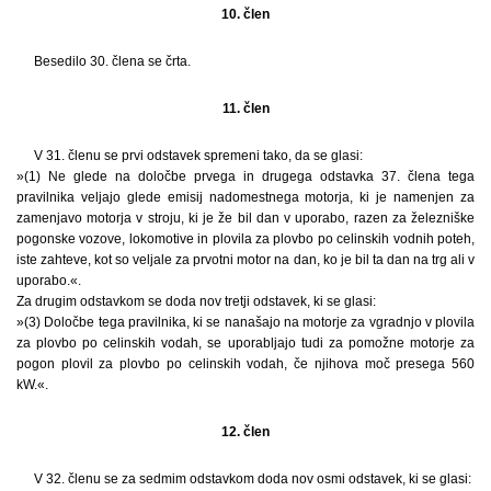
10. člen
Besedilo 30. člena se črta.
11. člen
V 31. členu se prvi odstavek spremeni tako, da se glasi:
»(1) Ne glede na določbe prvega in drugega odstavka 37. člena tega
pravilnika veljajo glede emisij nadomestnega motorja, ki je namenjen za
zamenjavo motorja v stroju, ki je že bil dan v uporabo, razen za železniške
pogonske vozove, lokomotive in plovila za plovbo po celinskih vodnih poteh,
iste zahteve, kot so veljale za prvotni motor na dan, ko je bil ta dan na trg ali v
uporabo.«.
Za drugim odstavkom se doda nov tretji odstavek, ki se glasi:
»(3) Določbe tega pravilnika, ki se nanašajo na motorje za vgradnjo v plovila
za plovbo po celinskih vodah, se uporabljajo tudi za pomožne motorje za
pogon plovil za plovbo po celinskih vodah, če njihova moč presega 560
kW.«.
12. člen
V 32. členu se za sedmim odstavkom doda nov osmi odstavek, ki se glasi: