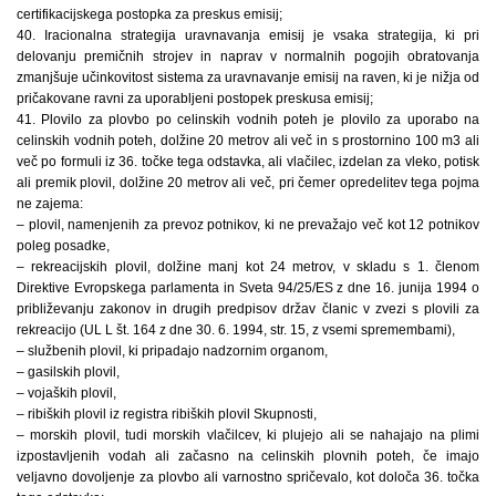
certifikacijskega postopka za preskus emisij;
40. Iracionalna strategija uravnavanja emisij je vsaka strategija, ki pri
delovanju premičnih strojev in naprav v normalnih pogojih obratovanja
zmanjšuje učinkovitost sistema za uravnavanje emisij na raven, ki je nižja od
pričakovane ravni za uporabljeni postopek preskusa emisij;
41. Plovilo za plovbo po celinskih vodnih poteh je plovilo za uporabo na
celinskih vodnih poteh, dolžine 20 metrov ali več in s prostornino 100 m3 ali
več po formuli iz 36. točke tega odstavka, ali vlačilec, izdelan za vleko, potisk
ali premik plovil, dolžine 20 metrov ali več, pri čemer opredelitev tega pojma
ne zajema:
– plovil, namenjenih za prevoz potnikov, ki ne prevažajo več kot 12 potnikov
poleg posadke,
– rekreacijskih plovil, dolžine manj kot 24 metrov, v skladu s 1. členom
Direktive Evropskega parlamenta in Sveta 94/25/ES z dne 16. junija 1994 o
približevanju zakonov in drugih predpisov držav članic v zvezi s plovili za
rekreacijo (UL L št. 164 z dne 30. 6. 1994, str. 15, z vsemi spremembami),
– službenih plovil, ki pripadajo nadzornim organom,
– gasilskih plovil,
– vojaških plovil,
– ribiških plovil iz registra ribiških plovil Skupnosti,
– morskih plovil, tudi morskih vlačilcev, ki plujejo ali se nahajajo na plimi
izpostavljenih vodah ali začasno na celinskih plovnih poteh, če imajo
veljavno dovoljenje za plovbo ali varnostno spričevalo, kot določa 36. točka