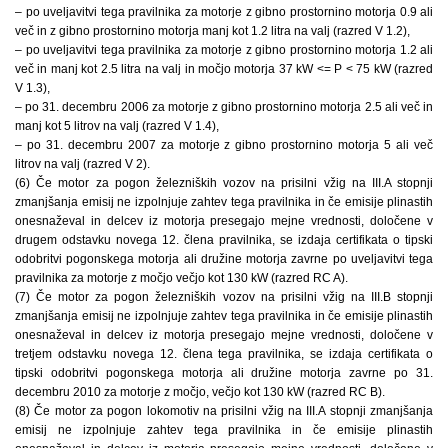
– po uveljavitvi tega pravilnika za motorje z gibno prostornino motorja 0.9 ali
več in z gibno prostornino motorja manj kot 1.2 litra na valj (razred V 1.2),
– po uveljavitvi tega pravilnika za motorje z gibno prostornino motorja 1.2 ali
več in manj kot 2.5 litra na valj in močjo motorja 37 kW <= P < 75 kW (razred
V 1.3),
– po 31. decembru 2006 za motorje z gibno prostornino motorja 2.5 ali več in
manj kot 5 litrov na valj (razred V 1.4),
– po 31. decembru 2007 za motorje z gibno prostornino motorja 5 ali več
litrov na valj (razred V 2).
(6) Če motor za pogon železniških vozov na prisilni vžig na III.A stopnji
zmanjšanja emisij ne izpolnjuje zahtev tega pravilnika in če emisije plinastih
onesnaževal in delcev iz motorja presegajo mejne vrednosti, določene v
drugem odstavku novega 12. člena pravilnika, se izdaja certifikata o tipski
odobritvi pogonskega motorja ali družine motorja zavrne po uveljavitvi tega
pravilnika za motorje z močjo večjo kot 130 kW (razred RC A).
(7) Če motor za pogon železniških vozov na prisilni vžig na III.B stopnji
zmanjšanja emisij ne izpolnjuje zahtev tega pravilnika in če emisije plinastih
onesnaževal in delcev iz motorja presegajo mejne vrednosti, določene v
tretjem odstavku novega 12. člena tega pravilnika, se izdaja certifikata o
tipski odobritvi pogonskega motorja ali družine motorja zavrne po 31.
decembru 2010 za motorje z močjo, večjo kot 130 kW (razred RC B).
(8) Če motor za pogon lokomotiv na prisilni vžig na III.A stopnji zmanjšanja
emisij ne izpolnjuje zahtev tega pravilnika in če emisije plinastih