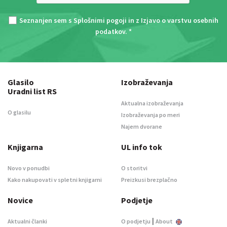
Seznanjen sem s
Splošnimi pogoji
in z
Izjavo o varstvu osebnih
podatkov
. *
Glasilo
Izobraževanja
Uradni list RS
Aktualna izobraževanja
O glasilu
Izobraževanja po meri
Najem dvorane
Knjigarna
UL info tok
Novo v ponudbi
O storitvi
Kako nakupovati v spletni knjigarni
Preizkusi brezplačno
Novice
Podjetje
|
Aktualni članki
O podjetju
About