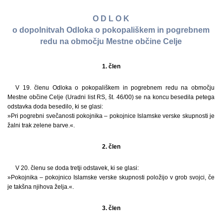
O D L O K
o dopolnitvah Odloka o pokopališkem in pogrebnem
redu na območju Mestne občine Celje
1. člen
V 19. členu Odloka o pokopališkem in pogrebnem redu na območju
Mestne občine Celje (Uradni list RS, št. 46/00) se na koncu besedila petega
odstavka doda besedilo, ki se glasi:
»Pri pogrebni svečanosti pokojnika – pokojnice Islamske verske skupnosti je
žalni trak zelene barve.«.
2. člen
V 20. členu se doda tretji odstavek, ki se glasi:
»Pokojnika – pokojnico Islamske verske skupnosti položijo v grob svojci, če
je takšna njihova želja.«.
3. člen