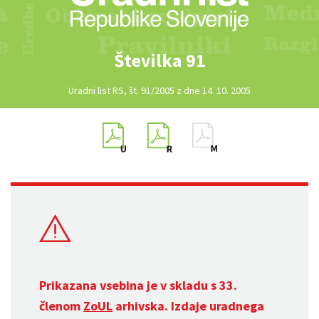
Številka 91
Uradni list RS, št. 91/2005 z dne 14. 10. 2005
Prikazana vsebina je v skladu s 33.
členom
ZoUL
arhivska. Izdaje uradnega