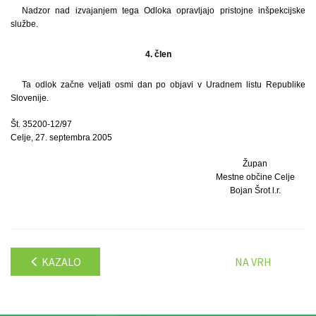
Nadzor nad izvajanjem tega Odloka opravljajo pristojne inšpekcijske
službe.
4. člen
Ta odlok začne veljati osmi dan po objavi v Uradnem listu Republike
Slovenije.
Št. 35200-12/97
Celje, 27. septembra 2005
Župan
Mestne občine Celje
Bojan Šrot l.r.
KAZALO
NA VRH