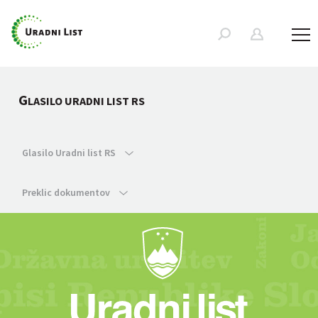
G
LASILO URADNI LIST RS
Glasilo Uradni list RS
Preklic dokumentov