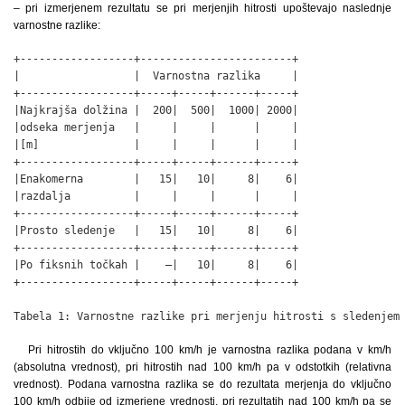
– pri izmerjenem rezultatu se pri merjenjih hitrosti upoštevajo naslednje
varnostne razlike:
+------------------+------------------------+

|                  |  Varnostna razlika     |

+------------------+-----+-----+------+-----+

|Najkrajša dolžina |  200|  500|  1000| 2000|

|odseka merjenja   |     |     |      |     |

|[m]               |     |     |      |     |

+------------------+-----+-----+------+-----+

|Enakomerna        |   15|   10|     8|    6|

|razdalja          |     |     |      |     |

+------------------+-----+-----+------+-----+

|Prosto sledenje   |   15|   10|     8|    6|

+------------------+-----+-----+------+-----+

|Po fiksnih točkah |    –|   10|     8|    6|

+------------------+-----+-----+------+-----+

Tabela 1: Varnostne razlike pri merjenju hitrosti s sledenjem
Pri hitrostih do vključno 100 km/h je varnostna razlika podana v km/h
(absolutna vrednost), pri hitrostih nad 100 km/h pa v odstotkih (relativna
vrednost). Podana varnostna razlika se do rezultata merjenja do vključno
100 km/h odbije od izmerjene vrednosti, pri rezultatih nad 100 km/h pa se