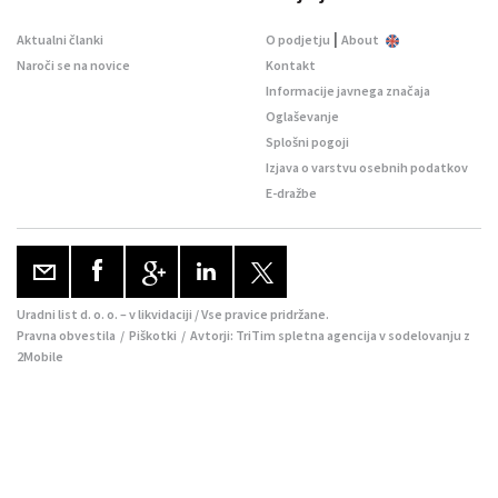
|
Aktualni članki
O podjetju
About
Naroči se na novice
Kontakt
Informacije javnega značaja
Oglaševanje
Splošni pogoji
Izjava o varstvu osebnih podatkov
E-dražbe
Uradni list d. o. o. – v likvidaciji / Vse pravice pridržane.
Pravna obvestila
/
Piškotki
/ Avtorji:
TriTim spletna agencija
v sodelovanju z
2Mobile