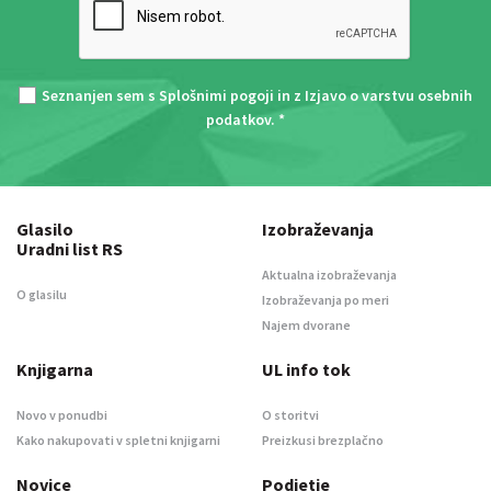
Seznanjen sem s
Splošnimi pogoji
in z
Izjavo o varstvu osebnih
podatkov
. *
Glasilo
Izobraževanja
Uradni list RS
Aktualna izobraževanja
O glasilu
Izobraževanja po meri
Najem dvorane
Knjigarna
UL info tok
Novo v ponudbi
O storitvi
Kako nakupovati v spletni knjigarni
Preizkusi brezplačno
Novice
Podjetje