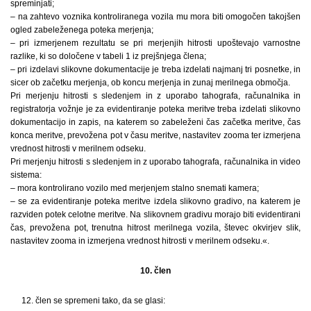
spreminjati;
– na zahtevo voznika kontroliranega vozila mu mora biti omogočen takojšen
ogled zabeleženega poteka merjenja;
– pri izmerjenem rezultatu se pri merjenjih hitrosti upoštevajo varnostne
razlike, ki so določene v tabeli 1 iz prejšnjega člena;
– pri izdelavi slikovne dokumentacije je treba izdelati najmanj tri posnetke, in
sicer ob začetku merjenja, ob koncu merjenja in zunaj merilnega območja.
Pri merjenju hitrosti s sledenjem in z uporabo tahografa, računalnika in
registratorja vožnje je za evidentiranje poteka meritve treba izdelati slikovno
dokumentacijo in zapis, na katerem so zabeleženi čas začetka meritve, čas
konca meritve, prevožena pot v času meritve, nastavitev zooma ter izmerjena
vrednost hitrosti v merilnem odseku.
Pri merjenju hitrosti s sledenjem in z uporabo tahografa, računalnika in video
sistema:
– mora kontrolirano vozilo med merjenjem stalno snemati kamera;
– se za evidentiranje poteka meritve izdela slikovno gradivo, na katerem je
razviden potek celotne meritve. Na slikovnem gradivu morajo biti evidentirani
čas, prevožena pot, trenutna hitrost merilnega vozila, števec okvirjev slik,
nastavitev zooma in izmerjena vrednost hitrosti v merilnem odseku.«.
10. člen
12. člen se spremeni tako, da se glasi: