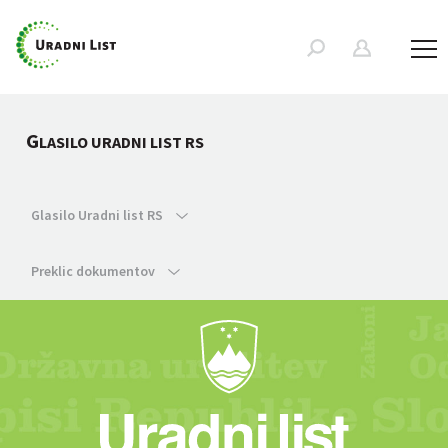
G
LASILO URADNI LIST RS
Glasilo Uradni list RS
Preklic dokumentov