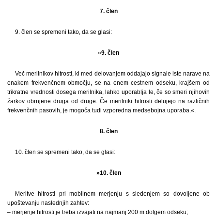
7. člen
9. člen se spremeni tako, da se glasi:
»9. člen
Več merilnikov hitrosti, ki med delovanjem oddajajo signale iste narave na
enakem frekvenčnem območju, se na enem cestnem odseku, krajšem od
trikratne vrednosti dosega merilnika, lahko uporablja le, če so smeri njihovih
žarkov obrnjene druga od druge. Če merilniki hitrosti delujejo na različnih
frekvenčnih pasovih, je mogoča tudi vzporedna medsebojna uporaba.«.
8. člen
10. člen se spremeni tako, da se glasi:
»10. člen
Meritve hitrosti pri mobilnem merjenju s sledenjem so dovoljene ob
upoštevanju naslednjih zahtev:
– merjenje hitrosti je treba izvajati na najmanj 200 m dolgem odseku;