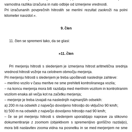
varnostna razlika izračuna in nato odbije od izmerjene vrednosti.
Pri izračunanih povprečnih hitrostih se merilni rezultat zaokroži na polni
kilometer navzdol.«.
9. člen
11. člen se spremeni tako, da se glasi:
»11. člen
Pri merjenju hitrosti s sledenjem je izmerjena hitrost aritmetična srednja
vrednost hitrosti vožnje na celotnem območju merjenja.
Pri merjenju hitrosti s sledenjem je treba upoštevati naslednje zahteve:
– merilno vozilo v času meritve ne sme prehiteti kontroliranega vozila;
– na koncu merjenja mora biti razdalja med merilnim vozilom in kontroliranim
vozilom enaka ali večja kot na začetku merjenja;
– merjenje je treba izvajati na naslednjih najmanjših odsekih:
a) 200 m na odsekih z največjo dovoljeno hitrostjo do vključno 90 km/h;
b) 500 m na odsekih z največjo dovoljeno hitrostjo nad 90 km/h;
– če se pri merjenju hitrosti s sledenjem uporabljajo naprave za slikovno
dokumentiranje z zoomom (objektivom s spremenljivo goriščno razdaljo),
mora biti nastavitev zooma vidna na posnetku in se med merjenjem ne sme