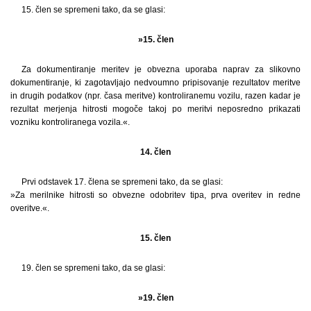
15. člen se spremeni tako, da se glasi:
»15. člen
Za dokumentiranje meritev je obvezna uporaba naprav za slikovno
dokumentiranje, ki zagotavljajo nedvoumno pripisovanje rezultatov meritve
in drugih podatkov (npr. časa meritve) kontroliranemu vozilu, razen kadar je
rezultat merjenja hitrosti mogoče takoj po meritvi neposredno prikazati
vozniku kontroliranega vozila.«.
14. člen
Prvi odstavek 17. člena se spremeni tako, da se glasi:
»Za merilnike hitrosti so obvezne odobritev tipa, prva overitev in redne
overitve.«.
15. člen
19. člen se spremeni tako, da se glasi:
»19. člen