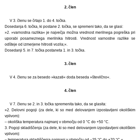
2. člen
V 3. členu se črtajo 1. do 4. točka.
Dosedanja 6. točka, ki postane 2. točka, se spremeni tako, da se glasi:
»2. »varnostna razlika« je največja možna vrednost merilnega pogreška pri
uporabi posameznega merilnika hitrosti. Vrednost varnostne razlike se
odšteje od izmerjene hitrosti vozila;«.
Dosedanji 5. in 7. točka postaneta 1. in 3. točka.
3. člen
V 4. členu se za besedo »kazati« doda beseda »številčno«.
4. člen
V 7. členu se 2. in 3. točka spremenita tako, da se glasita:
»2. Delovni pogoji (za dele, ki so med delovanjem izpostavljeni okoliškim
vplivom):
– okoliška temperatura najmanj v območju od 0 °C do +50 °C.
3. Pogoji skladiščenja (za dele, ki so med delovanjem izpostavljeni okoliškim
vplivom):
– temperatura skladiščenja najmanj v območju od –25 °C do +70 °C.«.