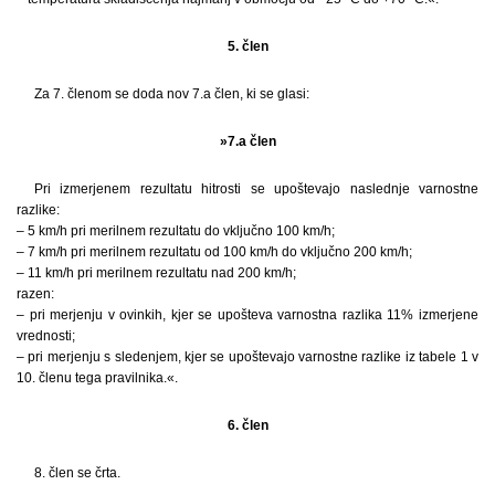
5. člen
Za 7. členom se doda nov 7.a člen, ki se glasi:
»7.a člen
Pri izmerjenem rezultatu hitrosti se upoštevajo naslednje varnostne
razlike:
– 5 km/h pri merilnem rezultatu do vključno 100 km/h;
– 7 km/h pri merilnem rezultatu od 100 km/h do vključno 200 km/h;
– 11 km/h pri merilnem rezultatu nad 200 km/h;
razen:
– pri merjenju v ovinkih, kjer se upošteva varnostna razlika 11% izmerjene
vrednosti;
– pri merjenju s sledenjem, kjer se upoštevajo varnostne razlike iz tabele 1 v
10. členu tega pravilnika.«.
6. člen
8. člen se črta.