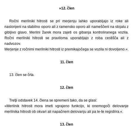
»12. člen
Ročni merilniki hitrosti se pri merjenju lahko uporabljajo iz roke ali
naslonjeni na stabilno oporo ali z ramensko oporo ali nameščeni na stojalu z
gibljivo glavo. Merilni žarek mora zajeti os gibanja kontroliranega vozila.
Ročni merilniki hitrosti se praviloma uporabljajo z roba cestišča ali z
nadvozov.
Merjenje z ročnimi merilniki hitrosti iz premikajočega se vozila ni dovoljeno.«.
11. člen
13. člen se črta.
12. člen
Tretji odstavek 14. člena se spremeni tako, da se glasi:
»Merilnik hitrosti mora imeti vgrajeno funkcijo, ki onemogoči delovanje
merilnika hitrosti ob okvari ali napačnem delovanju ali pa le-te registrira.«.
13. člen