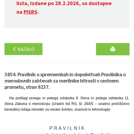
lista, izdane po 28.2.2026, so dostopne
na
PISRS
.
KAZALO
3854. Pravilnik o spremembah in dopolnitvah Pravilnika o
meroslovnih zahtevah za merilnike hitrosti v cestnem
prometu, stran 9237.
Na podlagi prvega in petega odstavka 9. člena in petega odstavka 11.
člena Zakona o meroslovju (Uradni list RS, št. 26/05 – uradno prečiščeno
besedilo) izdaja minister za visoko šolstvo, znanost in tehnologijo
P R A V I L N I K