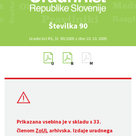
Številka 90
Uradni list RS, št. 90/2005 z dne 10. 10. 2005
Prikazana vsebina je v skladu s 33.
členom
ZoUL
arhivska. Izdaje uradnega