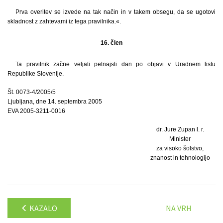
Prva overitev se izvede na tak način in v takem obsegu, da se ugotovi
skladnost z zahtevami iz tega pravilnika.«.
16. člen
Ta pravilnik začne veljati petnajsti dan po objavi v Uradnem listu
Republike Slovenije.
Št. 0073-4/2005/5
Ljubljana, dne 14. septembra 2005
EVA 2005-3211-0016
dr. Jure Zupan l. r.
Minister
za visoko šolstvo,
znanost in tehnologijo
KAZALO
NA VRH