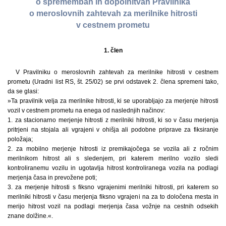
o spremembah in dopolnitvah Pravilnika
o meroslovnih zahtevah za merilnike hitrosti
v cestnem prometu
1. člen
V Pravilniku o meroslovnih zahtevah za merilnike hitrosti v cestnem
prometu (Uradni list RS, št. 25/02) se prvi odstavek 2. člena spremeni tako,
da se glasi:
»Ta pravilnik velja za merilnike hitrosti, ki se uporabljajo za merjenje hitrosti
vozil v cestnem prometu na enega od naslednjih načinov:
1. za stacionarno merjenje hitrosti z merilniki hitrosti, ki so v času merjenja
pritrjeni na stojala ali vgrajeni v ohišja ali podobne priprave za fiksiranje
položaja;
2. za mobilno merjenje hitrosti iz premikajočega se vozila ali z ročnim
merilnikom hitrost ali s sledenjem, pri katerem merilno vozilo sledi
kontroliranemu vozilu in ugotavlja hitrost kontroliranega vozila na podlagi
merjenja časa in prevožene poti;
3. za merjenje hitrosti s fiksno vgrajenimi merilniki hitrosti, pri katerem so
merilniki hitrosti v času merjenja fiksno vgrajeni na za to določena mesta in
merijo hitrost vozil na podlagi merjenja časa vožnje na cestnih odsekih
znane dolžine.«.