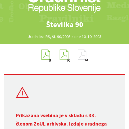
Številka 90
Uradni list RS, št. 90/2005 z dne 10. 10. 2005
Prikazana vsebina je v skladu s 33.
členom
ZoUL
arhivska. Izdaje uradnega