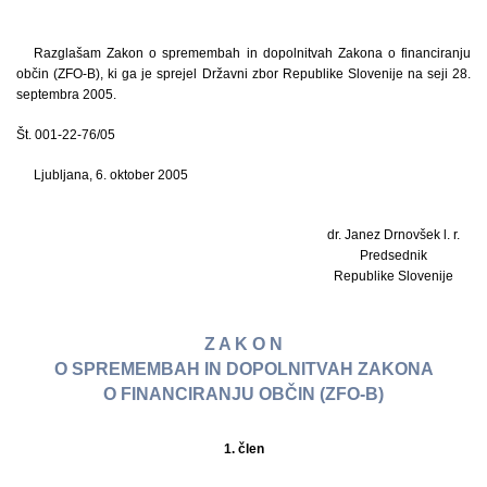
Razglašam Zakon o spremembah in dopolnitvah Zakona o financiranju
občin (ZFO-B), ki ga je sprejel Državni zbor Republike Slovenije na seji 28.
septembra 2005.
Št. 001-22-76/05
Ljubljana, 6. oktober 2005
dr. Janez Drnovšek l. r.
Predsednik
Republike Slovenije
Z A K O N
O SPREMEMBAH IN DOPOLNITVAH ZAKONA
O FINANCIRANJU OBČIN (ZFO-B)
1. člen