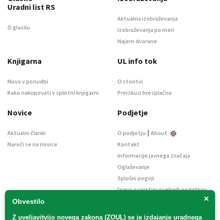
Uradni list RS
Aktualna izobraževanja
O glasilu
Izobraževanja po meri
Najem dvorane
Knjigarna
UL info tok
Novo v ponudbi
O storitvi
Kako nakupovati v spletni knjigarni
Preizkusi brezplačno
Novice
Podjetje
|
Aktualni članki
O podjetju
About
Naroči se na novice
Kontakt
Informacije javnega značaja
Oglaševanje
Splošni pogoji
Izjava o varstvu osebnih podatkov
×
E-dražbe
Obvestilo
Z uveljavitvijo
novega zakona (ZOUL)
se je
izdajanje uradnega