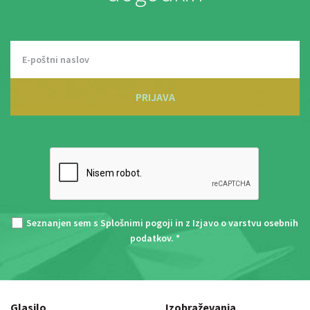
PRIJAVA
Seznanjen sem s
Splošnimi pogoji
in z
Izjavo o varstvu osebnih
podatkov
. *
Glasilo
Izobraževanja