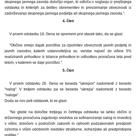
skupnega javnega zavoda določijo organ, ki odloča o soglasju iz prejšnjega
odstavka in kriterijih za delitev obremenitev in prevzemanje obveznosti iz
zadolževanja skupnega javnega podjetja ali skupnega javnega zavoda.".
4. člen
V prvem odstavku 19. člena se spremeni prvi stavek tako, da se glasi:
"Občine smejo dajati poroštva za izpolnitev obveznosti javnih podjetij in
javnih zavodov, katerih ustanoviteljice so, vendar največ do višine 5%
realiziranih prihodkov iz bilance prihodkov in odhodkov proračuna leta pred
letom, v katerem se daje poroštvo.".
5. člen
V prvem odstavku 26. člena se beseda "ukrepov" nadomesti z besedo
"nalog". V tretjem odstavku pa se beseda “ukrepa” nadomesti z besedo
“naloge”.
Doda se nov peti odstavek, ki se glasi:
"Ne glede na določbe tretjega in četrtega odstavka se lahko občini iz
državnega proračuna zagotovijo sredstva za sofinanciranje nalog in investicij
v višini, določeni v področnih zakonih in njihovih podzakonskih predpisih
oziroma v višini odobrenih sredstev strukturne, kohezijske ali predpristopne
politike.".