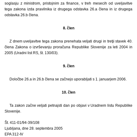
soglasju z ministrom, pristojnim za finance, v treh mesecih od uveljavitve
tega zakona izda pravilnika iz drugega odstavka 26.a člena in iz drugega
odstavka 26.b člena.
8. člen
Z dnem uveljavitve tega zakona prenehata veljati drugi in tretji stavek 40.
člena Zakona o izvrševanju proračuna Republike Slovenije za leti 2004 in
2005 (Uradni list RS, št. 130/03).
9. člen
Določbe 26.a in 26.b člena se začnejo uporabljati s 1. januarjem 2006.
10. člen
Ta zakon začne veljati petnajsti dan po objavi v Uradnem listu Republike
Slovenije.
Št. 411-01/94-39/108
Ljubljana, dne 28. septembra 2005
EPA 312-IV