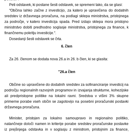
Peti odstavek, ki postane šesti odstavek, se spremeni tako, da se glasi:
"Občina lahko začne z investicijo, za katero je upravičena do dodatnih
sredstev iz državnega proračuna, na podlagi sklepa ministrstva, pristojnega
za področje, v katero investicija spada. Pred izdajo sklepa mora pristojno
ministrstvo dobiti predhodno soglasje ministrstva, pristojnega za finance, k
finančnemu pokritju investicije.".
Dosedanji šesti odstavek se črta.
6. člen
Za 26. členom se dodata nova 26.a in 26. b člen, ki se glasita:
"26.a člen
Občine so upravičene do dodatnih sredstev za sofinanciranje investicij na
področju regionalnih razvojnih programov in izvajanja strukturne, kohezijske
ali predpristopne politike na lokalni ravni. Sredstva v višini 3% skupne
primerne porabe vseh občin se zagotovijo na posebni proračunski postavki
državnega proračuna.
Minister, pristojen za lokalno samoupravo in regionalno politiko,
natančneje določi namen in kriterije porabe sredstev proračunske postavke
iz prejšnjega odstavka in v soglasju z ministrom, pristojnim za finance,