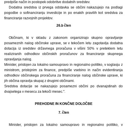
predpiše način in postopek odobritve dodatnih sredstev.
Dodatna sredstva iz prvega odstavka se občini nakazujejo na podlagi
pogodbe o sofinanciranju investicije in po enakih pravilih kot sredstva za
financiranje razvojnih projektov.
26.b člen
Občinam, ki v skladu z zakonom organizirajo skupno opravljanje
posameznih nalog občinske uprave, se v tekočem letu zagotavlja dodatna
dotacija iz sredstev državnega proračuna v višini 50% v preteklem letu
realiziranih odhodkov občinskih proračunov za financiranje skupnega
opravljanja nalog.
Minister, pristojen za lokalno samoupravo in regionalno politiko, v soglasju z
ministrom, pristojnim za finance, predpiše vsebino in način evidentiranja
odhodkov občinskega proračuna za financiranje nalog občinske uprave, ki
jih občina opravlja skupaj z drugimi občinami.
Sredstva dotacije se nakazujejo posamezni občini po dvanajstinah do
dvajsetega v mesecu za tekoči mesec.".
PREHODNE IN KONČNE DOLOČBE
7. člen
Minister, pristojen za lokalno samoupravo in regionalno politiko, v