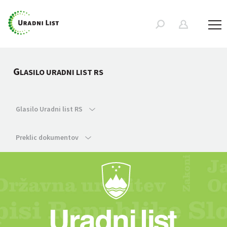
G
LASILO URADNI LIST RS
Glasilo Uradni list RS
Preklic dokumentov