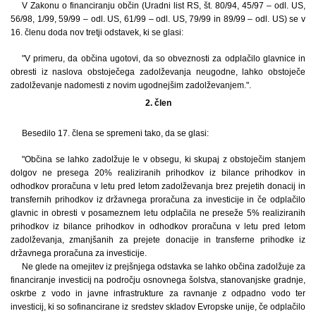
V Zakonu o financiranju občin (Uradni list RS, št. 80/94, 45/97 – odl. US,
56/98, 1/99, 59/99 – odl. US, 61/99 – odl. US, 79/99 in 89/99 – odl. US) se v
16. členu doda nov tretji odstavek, ki se glasi:
"V primeru, da občina ugotovi, da so obveznosti za odplačilo glavnice in
obresti iz naslova obstoječega zadolževanja neugodne, lahko obstoječe
zadolževanje nadomesti z novim ugodnejšim zadolževanjem.".
2. člen
Besedilo 17. člena se spremeni tako, da se glasi:
"Občina se lahko zadolžuje le v obsegu, ki skupaj z obstoječim stanjem
dolgov ne presega 20% realiziranih prihodkov iz bilance prihodkov in
odhodkov proračuna v letu pred letom zadolževanja brez prejetih donacij in
transfernih prihodkov iz državnega proračuna za investicije in če odplačilo
glavnic in obresti v posameznem letu odplačila ne preseže 5% realiziranih
prihodkov iz bilance prihodkov in odhodkov proračuna v letu pred letom
zadolževanja, zmanjšanih za prejete donacije in transferne prihodke iz
državnega proračuna za investicije.
Ne glede na omejitev iz prejšnjega odstavka se lahko občina zadolžuje za
financiranje investicij na področju osnovnega šolstva, stanovanjske gradnje,
oskrbe z vodo in javne infrastrukture za ravnanje z odpadno vodo ter
investicij, ki so sofinancirane iz sredstev skladov Evropske unije, če odplačilo