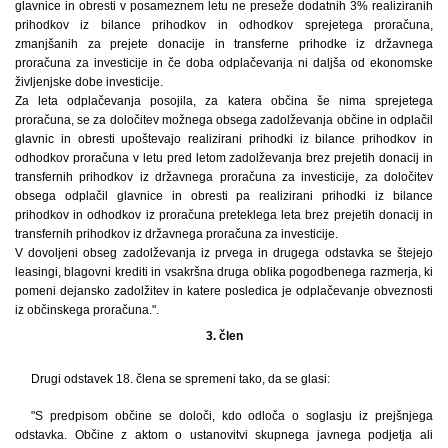
glavnice in obresti v posameznem letu ne preseže dodatnih 3% realiziranih
prihodkov iz bilance prihodkov in odhodkov sprejetega proračuna,
zmanjšanih za prejete donacije in transferne prihodke iz državnega
proračuna za investicije in če doba odplačevanja ni daljša od ekonomske
življenjske dobe investicije.
Za leta odplačevanja posojila, za katera občina še nima sprejetega
proračuna, se za določitev možnega obsega zadolževanja občine in odplačil
glavnic in obresti upoštevajo realizirani prihodki iz bilance prihodkov in
odhodkov proračuna v letu pred letom zadolževanja brez prejetih donacij in
transfernih prihodkov iz državnega proračuna za investicije, za določitev
obsega odplačil glavnice in obresti pa realizirani prihodki iz bilance
prihodkov in odhodkov iz proračuna preteklega leta brez prejetih donacij in
transfernih prihodkov iz državnega proračuna za investicije.
V dovoljeni obseg zadolževanja iz prvega in drugega odstavka se štejejo
leasingi, blagovni krediti in vsakršna druga oblika pogodbenega razmerja, ki
pomeni dejansko zadolžitev in katere posledica je odplačevanje obveznosti
iz občinskega proračuna.".
3. člen
Drugi odstavek 18. člena se spremeni tako, da se glasi:
"S predpisom občine se določi, kdo odloča o soglasju iz prejšnjega
odstavka. Občine z aktom o ustanovitvi skupnega javnega podjetja ali