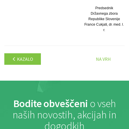
Predsednik
Državnega zbora
Republike Slovenije
France Cukjati, dr. med. l.
r.
KAZALO
NA VRH
Bodite obveščeni
o vseh
naših novostih, akcijah in
dogodkih