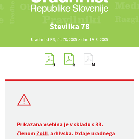
Številka 78
Uradni list RS, št. 78/2005 z dne 19. 8. 2005
Prikazana vsebina je v skladu s 33.
členom
ZoUL
arhivska. Izdaje uradnega