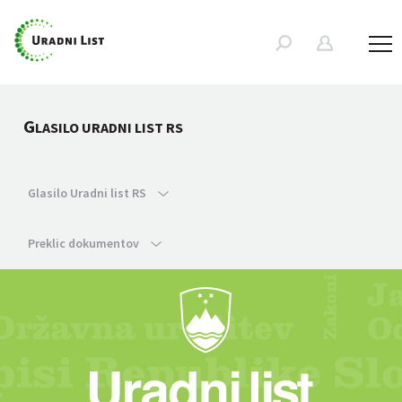
G
LASILO URADNI LIST RS
Glasilo Uradni list RS
Preklic dokumentov