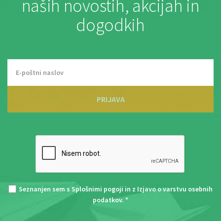
naših novostih, akcijah in
dogodkih
PRIJAVA
Seznanjen sem s
Splošnimi pogoji
in z
Izjavo o varstvu osebnih
podatkov
. *