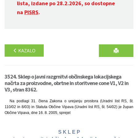
lista, izdane po 28.2.2026, so dostopne
na
PISRS
.
KAZALO
3524. Sklep o javni razgrnitvi občinskega lokacijskega
načrta za proizvodne, obrtne in storitvene cone V1, V2 in
V3, stran 8362.
Na podlagi 31. člena Zakona o urejanju prostora (Uradni list RS, št.
110/02 in 8/03) in Statuta Občine Vipava (Uradni list RS, št. 54/02) je župan
Občine Vipava, dne 16. 8. 2005, sprejel
S K L E P