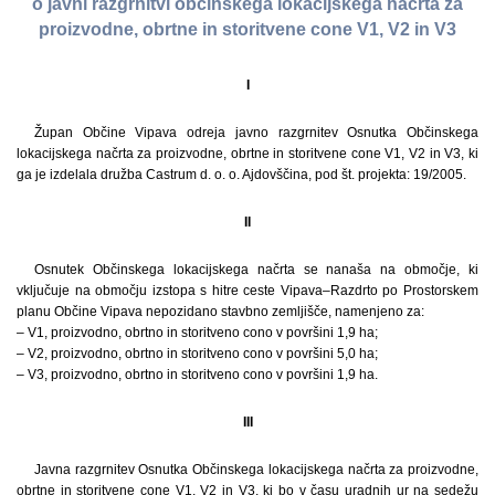
o javni razgrnitvi občinskega lokacijskega načrta za
proizvodne, obrtne in storitvene cone V1, V2 in V3
I
Župan Občine Vipava odreja javno razgrnitev Osnutka Občinskega
lokacijskega načrta za proizvodne, obrtne in storitvene cone V1, V2 in V3, ki
ga je izdelala družba Ca­strum d. o. o. Ajdovščina, pod št. projekta: 19/2005.
II
Osnutek Občinskega lokacijskega načrta se nanaša na območje, ki
vključuje na območju izstopa s hitre ceste Vipava–Razdrto po Prostorskem
planu Občine Vipava nepozidano stavbno zemljišče, namenjeno za:
– V1, proizvodno, obrtno in storitveno cono v površini 1,9 ha;
– V2, proizvodno, obrtno in storitveno cono v površini 5,0 ha;
– V3, proizvodno, obrtno in storitveno cono v površini 1,9 ha.
III
Javna razgrnitev Osnutka Občinskega lokacijskega načrta za proizvodne,
obrtne in storitvene cone V1, V2 in V3, ki bo v času uradnih ur na sedežu