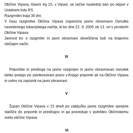
Občine Vipava, Glavni trg 15, v Vipavi, se začne naslednji dan po objavi v
Uradnem listu RS.
Razgrnitev traja 30 dni.
V času razgrnitve Občina Vipava organizira javno obravnavo Osnutka
navedenega lokacijskega načrta, ki bo dne 22. 9. 2005 ob 13. uri v prostorih
Občine Vipava.
Javnost bo o razgrnitvi in javni obravnavi obveščena tudi na krajevno
običajen način.
IV
Pripombe in predloge na javno razgrnjen in javno obravnavan osnutek
lahko podajo vsi zainteresirani pisno v Knjigo pripomb ali na Občino Vipava
in ustno na zapisnik na javni obravnavi.
V
Župan Občine Vipava v 15 dneh po zaključku javne razgrnitve sprejme
stališče do pripomb in predlogov in ga posreduje v potrditev Občinskemu
svetu občine Vipava.
VI