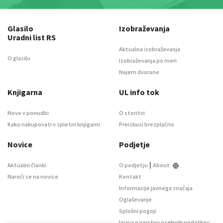
Glasilo
Izobraževanja
Uradni list RS
Aktualna izobraževanja
O glasilu
Izobraževanja po meri
Najem dvorane
Knjigarna
UL info tok
Novo v ponudbi
O storitvi
Kako nakupovati v spletni knjigarni
Preizkusi brezplačno
Novice
Podjetje
|
Aktualni članki
O podjetju
About
Naroči se na novice
Kontakt
Informacije javnega značaja
Oglaševanje
Splošni pogoji
Izjava o varstvu osebnih podatkov