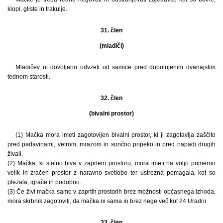
klopi, gliste in trakulje.
31. člen
(mladiči)
Mladičev ni dovoljeno odvzeti od samice pred dopolnjenim dvanajstim
tednom starosti.
32. člen
(bivalni prostor)
(1) Mačka mora imeti zagotovljen bivalni prostor, ki ji zagotavlja zaščito
pred padavinami, vetrom, mrazom in sončno pripeko in pred napadi drugih
živali.
(2) Mačka, ki stalno biva v zaprtem prostoru, mora imeti na voljo primerno
velik in zračen prostor z naravno svetlobo ter ustrezna pomagala, kot so
plezala, igrače in podobno.
(3) Če živi mačka samo v zaprtih prostorih brez možnosti občasnega izhoda,
mora skrbnik zagotoviti, da mačka ni sama in brez nege več kot 24 Uradni
33. člen