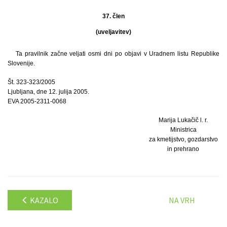
37. člen
(uveljavitev)
Ta pravilnik začne veljati osmi dni po objavi v Uradnem listu Republike
Slovenije.
Št. 323-323/2005
Ljubljana, dne 12. julija 2005.
EVA 2005-2311-0068
Marija Lukačič l. r.
Ministrica
za kmetijstvo, gozdarstvo
in prehrano
KAZALO
NA VRH