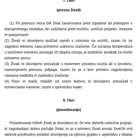
7. člen
(prevoz živali)
(1) Pri prevozu mora biti žival zavarovana pred izpadom ali pobegom s
transportnega sredstva, ter zaščitena pred vročino, sončno pripeko, mrazom
in padavinami.
(2) Živali ni dovoljeno puščati samih v oziroma na vozilih, razen če se
zagotovi letnemu času primerno ustrezno zračenje. Če zunanja temperatura
v sončnem vremenu presega 20 stopinj celzija, je potrebno poiskati za vozilo
primerno senco.
(3) Živali ni dovoljeno prevažati v tovornem prostoru vozila ali v prostoru,
namenjenem prevozu prtljage, razen če je v tem primeru zagotovljena
naravna svetloba in zadostno zračenje.
(4) Psov in mačk, mlajših od osem tednov, ni dovoljeno prevažati v
komercialne namene, razen v spremstvu mater.
8. člen
(posedovanje)
Posedovanje hišnih živali je dovoljeno le, če ima skrbnik ustrezne pogoje,
ki zagotavljajo dobro počutje živali, in je v primeru živali prosto živečih vrst
skrbnik predhodno pridobil dovoljenje za njihovo gojitev v ujetništvu v skladu