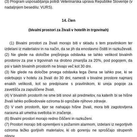
(3) Program usposabljanja potrdi Veterinarska uprava Republike Slovenije (v
nadaljnjem besedilu: VURS).
14. člen
(bivalni prostori za živali v hotelih in trgovinah)
(1) Bivalni prostori za živali morajo biti v skladu s tem pravilnikom ter
izdelani iz materialov in na način, da se jih da enostavno čistiti in razkuževati.
(2) Ne glede na določbe prejšnjega odstavka se lahko velikost bivalnih
prostorov za pse v trgovinah na drobno zmanjša za 20%, pod pogojem, da
psi v takih bivalnih prostorih ne bivajo več kot 30 dni.
(3) Ne glede na določbe prvega odstavka tega člena se lahko pse, ki se
oskrbujejo v hotelu za živali do 30 dni, namesti v bivalne prostore najmanj
enakih velikosti, kot so predpisane s pravilnikom, ki ureja pogoje za
zavetišča za zapuščene živali.
(4) V bivalnih prostorih ne sme biti snovi ali predmetov, na katerih bi se hišne
živali lahko poškodovale oziroma bi ogrožale njihovo zdravje.
(5) V vseh prostorih, kjer se nahajajo hišne živali, mora biti zagotovljena
naravna ali umetna svetloba in zračenje.
(6) Bivalni prostori morajo redno čiščeni in razkuženi.
(7) Prostori morajo biti opremljeni s požarnim alarmom, izdelani iz negorljivih
oziroma težko gorljivih materialov, ki ob gorenju ne sproščajo strupenih
plinov.