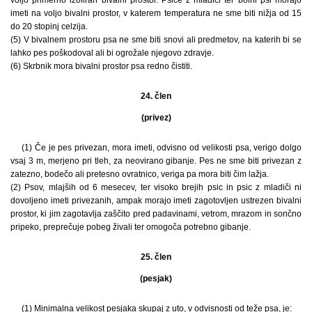
imeti na voljo bivalni prostor, v katerem temperatura ne sme biti nižja od 15
do 20 stopinj celzija.
(5) V bivalnem prostoru psa ne sme biti snovi ali predmetov, na katerih bi se
lahko pes poškodoval ali bi ogrožale njegovo zdravje.
(6) Skrbnik mora bivalni prostor psa redno čistiti.
24. člen
(privez)
(1) Če je pes privezan, mora imeti, odvisno od velikosti psa, verigo dolgo
vsaj 3 m, merjeno pri tleh, za neovirano gibanje. Pes ne sme biti privezan z
zatezno, bodečo ali pretesno ovratnico, veriga pa mora biti čim lažja.
(2) Psov, mlajših od 6 mesecev, ter visoko brejih psic in psic z mladiči ni
dovoljeno imeti privezanih, ampak morajo imeti zagotovljen ustrezen bivalni
prostor, ki jim zagotavlja zaščito pred padavinami, vetrom, mrazom in sončno
pripeko, preprečuje pobeg živali ter omogoča potrebno gibanje.
25. člen
(pesjak)
(1) Minimalna velikost pesjaka skupaj z uto, v odvisnosti od teže psa, je: