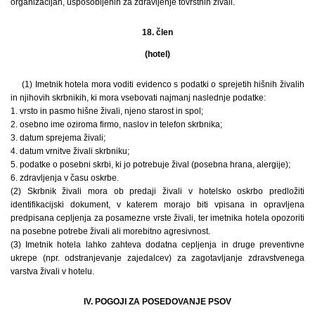
organizacijah, usposobljenih za zdravljenje tovrstnih živali.
18. člen
(hotel)
(1) Imetnik hotela mora voditi evidenco s podatki o sprejetih hišnih živalih
in njihovih skrbnikih, ki mora vsebovati najmanj naslednje podatke:
1. vrsto in pasmo hišne živali, njeno starost in spol;
2. osebno ime oziroma firmo, naslov in telefon skrbnika;
3. datum sprejema živali;
4. datum vrnitve živali skrbniku;
5. podatke o posebni skrbi, ki jo potrebuje žival (posebna hrana, alergije);
6. zdravljenja v času oskrbe.
(2) Skrbnik živali mora ob predaji živali v hotelsko oskrbo predložiti
identifikacijski dokument, v katerem morajo biti vpisana in opravljena
predpisana cepljenja za posamezne vrste živali, ter imetnika hotela opozoriti
na posebne potrebe živali ali morebitno agresivnost.
(3) Imetnik hotela lahko zahteva dodatna cepljenja in druge preventivne
ukrepe (npr. odstranjevanje zajedalcev) za zagotavljanje zdravstvenega
varstva živali v hotelu.
IV. POGOJI ZA POSEDOVANJE PSOV