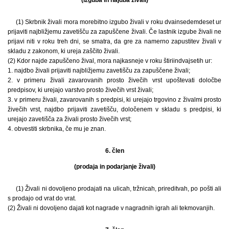
(1) Skrbnik živali mora morebitno izgubo živali v roku dvainsedemdeset ur
prijaviti najbližjemu zavetišču za zapuščene živali. Če lastnik izgube živali ne
prijavi niti v roku treh dni, se smatra, da gre za namerno zapustitev živali v
skladu z zakonom, ki ureja zaščito živali.
(2) Kdor najde zapuščeno žival, mora najkasneje v roku štiriindvajsetih ur:
1. najdbo živali prijaviti najbližjemu zavetišču za zapuščene živali;
2. v primeru živali zavarovanih prosto živečih vrst upoštevati določbe
predpisov, ki urejajo varstvo prosto živečih vrst živali;
3. v primeru živali, zavarovanih s predpisi, ki urejajo trgovino z živalmi prosto
živečih vrst, najdbo prijaviti zavetišču, določenem v skladu s predpisi, ki
urejajo zavetišča za živali prosto živečih vrst;
4. obvestiti skrbnika, če mu je znan.
6. člen
(prodaja in podarjanje živali)
(1) Živali ni dovoljeno prodajati na ulicah, tržnicah, prireditvah, po pošti ali
s prodajo od vrat do vrat.
(2) Živali ni dovoljeno dajati kot nagrade v nagradnih igrah ali tekmovanjih.