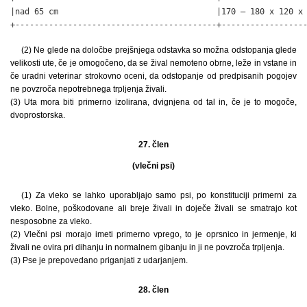
|nad 65 cm                                 |170 – 180 x 120 x 
+------------------------------------------+-----------------
(2) Ne glede na določbe prejšnjega odstavka so možna odstopanja glede
velikosti ute, če je omogočeno, da se žival nemoteno obrne, leže in vstane in
če uradni veterinar strokovno oceni, da odstopanje od predpisanih pogojev
ne povzroča nepotrebnega trpljenja živali.
(3) Uta mora biti primerno izolirana, dvignjena od tal in, če je to mogoče,
dvoprostorska.
27. člen
(vlečni psi)
(1) Za vleko se lahko uporabljajo samo psi, po konstituciji primerni za
vleko. Bolne, poškodovane ali breje živali in doječe živali se smatrajo kot
nesposobne za vleko.
(2) Vlečni psi morajo imeti primerno vprego, to je oprsnico in jermenje, ki
živali ne ovira pri dihanju in normalnem gibanju in ji ne povzroča trpljenja.
(3) Pse je prepovedano priganjati z udarjanjem.
28. člen