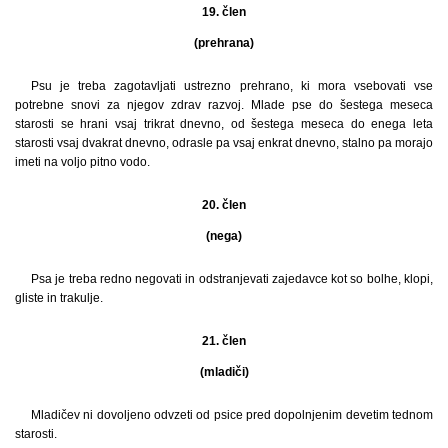
19. člen
(prehrana)
Psu je treba zagotavljati ustrezno prehrano, ki mora vsebovati vse
potrebne snovi za njegov zdrav razvoj. Mlade pse do šestega meseca
starosti se hrani vsaj trikrat dnevno, od šestega meseca do enega leta
starosti vsaj dvakrat dnevno, odrasle pa vsaj enkrat dnevno, stalno pa morajo
imeti na voljo pitno vodo.
20. člen
(nega)
Psa je treba redno negovati in odstranjevati zajedavce kot so bolhe, klopi,
gliste in trakulje.
21. člen
(mladiči)
Mladičev ni dovoljeno odvzeti od psice pred dopolnjenim devetim tednom
starosti.