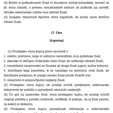
(3) Bolnih in poškodovanih živali ni dovoljeno vračati dobavitelju, temveč se
jih mora zdraviti, v primeru neozdravljivih bolezni ali poškodb pa usmrtiti.
Stroške veterinarske oskrbe nosi skrbnik živali.
(4) Izvajalec dejavnosti trgovine mora zagotoviti, da proda samo klinično
zdrave živali.
17. člen
(trgovina)
(1) Prodajalec mora kupca pisno seznaniti z:
1. oskrbo, prehrano, nego in ustrezno namestitvijo, ki jo potrebuje žival;
2. starostjo in običajno življenjsko dobo živali, ter velikostjo odrasle živali;
3. morebitnimi nevarnostmi za človeka ali druge živali (ugrizi, kužne bolezni);
4. določbami tega pravilnika, ki se nanašajo na določeno vrsto živali, ter
določbami predpisov, ki urejajo varstvo živali prosto živečih vrst;
5. obveznimi in priporočljivimi cepljenji živali.
(2) Prodajalec mora kupcu ob prodaji izročiti predpisane veterinarske
dokumente ter potrdilo o opravljenih obveznih cepljenjih.
(3) Če gre za pasemsko žival, mora prodajalec kupcu ob prodaji izročiti
original potrdila o poreklu (rodovnik, certifikat), ki potrjuje, da je žival pasme,
za katero jo deklarira.
(4) Prodajalec mora kupcu posredovati informacije o veterinarskih