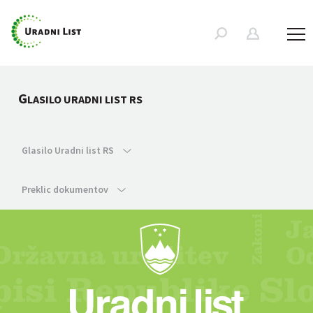
G
LASILO URADNI LIST RS
Glasilo Uradni list RS
Preklic dokumentov