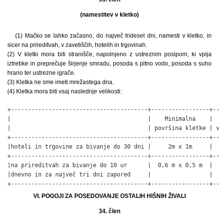
(namestitev v kletko)
(1) Mačko se lahko začasno, do največ trideset dni, namesti v kletko, in
sicer na prireditvah, v zavetiščih, hotelih in trgovinah.
(2) V kletki mora biti stranišče, napolnjeno z ustreznim posipom, ki vpija
iztrebke in preprečuje širjenje smradu, posoda s pitno vodo, posoda s suho
hrano ter ustrezne igrače.
(3) Kletka ne sme imeti mrežastega dna.
(4) Kletka mora biti vsaj naslednje velikosti:
+----------------------------------------+-----------------+--
|                                        |    Minimalna    |  
|                                        | površina kletke | v
+----------------------------------------+-----------------+--
|hoteli in trgovine za bivanje do 30 dni |     2m x 1m     |  
+----------------------------------------+-----------------+--
|na prireditvah za bivanje do 10 ur      |  0,6 m x 0,5 m  |  
|dnevno in za največ tri dni zapored     |                 |  
+----------------------------------------+-----------------+-
VI. POGOJI ZA POSEDOVANJE OSTALIH HIŠNIH ŽIVALI
34. člen