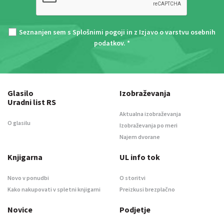
Seznanjen sem s
Splošnimi pogoji
in z
Izjavo o varstvu osebnih
podatkov
. *
Glasilo
Izobraževanja
Uradni list RS
Aktualna izobraževanja
O glasilu
Izobraževanja po meri
Najem dvorane
Knjigarna
UL info tok
Novo v ponudbi
O storitvi
Kako nakupovati v spletni knjigarni
Preizkusi brezplačno
Novice
Podjetje