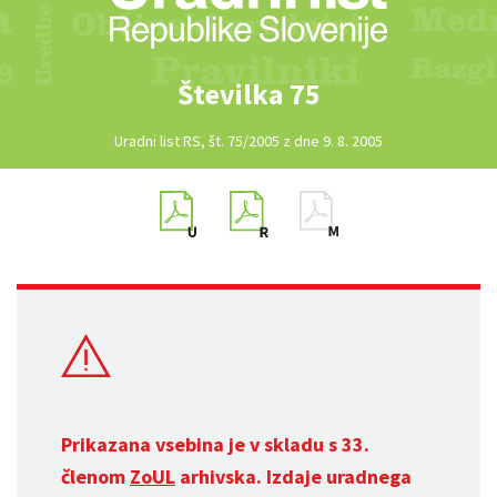
Številka 75
Uradni list RS, št. 75/2005 z dne 9. 8. 2005
Prikazana vsebina je v skladu s 33.
členom
ZoUL
arhivska. Izdaje uradnega