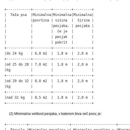
+------------+---------+---------+---------+

|  Teža psa  |Minimalna|Minimalna|Minimalna|

|            |površina | višina  |  širina |

|            |         |pesjaka, | pesjaka |

|            |         |  če je  |         |

|            |         | pesjak  |         |

|            |         | pokrit  |         |

+------------+---------+---------+---------+

|do 24 kg    | 6,0 m2  |  1,8 m  |  2,0 m  |

+------------+---------+---------+---------+

|od 25 do 28 | 7,0 m2  |  1,8 m  |  2,0 m  |

|kg          |         |         |         |

+------------+---------+---------+---------+

|od 29 do 32 | 8,0 m2  |  1,8 m  |  2,0 m  |

|kg          |         |         |         |

+------------+---------+---------+---------+

|nad 32 kg   | 8,5 m2  |  1,8 m  |  2,0 m  |

+------------+---------+---------+---------+
(2) Minimalna velikost pesjaka, v katerem biva več psov, je:
+----------+--------------------+----------------------+------
|  Število |Minimalna površina v| Minimalna površina v |Minima