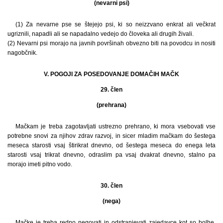
(nevarni psi)
(1) Za nevarne pse se štejejo psi, ki so neizzvano enkrat ali večkrat
ugriznili, napadli ali se napadalno vedejo do človeka ali drugih živali.
(2) Nevarni psi morajo na javnih površinah obvezno biti na povodcu in nositi
nagobčnik.
V. POGOJI ZA POSEDOVANJE DOMAČIH MAČK
29. člen
(prehrana)
Mačkam je treba zagotavljati ustrezno prehrano, ki mora vsebovati vse
potrebne snovi za njihov zdrav razvoj, in sicer mladim mačkam do šestega
meseca starosti vsaj štirikrat dnevno, od šestega meseca do enega leta
starosti vsaj trikrat dnevno, odraslim pa vsaj dvakrat dnevno, stalno pa
morajo imeti pitno vodo.
30. člen
(nega)
Mačke je treba redno negovati in odstranjevati zajedavce kot so bolhe,