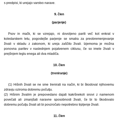
s predpisi, ki urejajo varstvo narave.
9. člen
(parjenje)
Psov in mačk, ki se vzrejajo, ni dovoljeno pariti več kot enkrat v
koledarskem letu, pogostejše parjenje se smatra za preobremenjevanje
živali v skladu z zakonom, ki ureja zaščito živali. Izjemoma je možna
ponovna paritev v naslednjem pojatvenem ciklusu, če so imele živali v
prejšnjem leglu enega ali dva mladiča.
10. člen
(treniranje)
(1) Hišnih živali se ne sme trenirati na način, ki bi škodoval njihovemu
zdravju oziroma dobremu počutju.
(2) Hišnim živalim je prepovedano dajati kakršnekoli snovi z namenom
povečati ali zmanjšati naravne sposobnosti živali, če bi to škodovalo
dobremu počutju živali ali bi povzročalo nepotrebno trpljenje živali.
11. člen