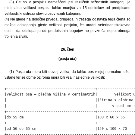
(3) Če so v pesjaku nameščeni psi različnih težnostnih kategorij, je
minimalna velikost pesjaka lahko manjša za 15 odstotkov od predpisane
velikosti, ki ustreza številu psov težjih kategorij.
(4) Ne glede na določbe prvega, drugega in tretjega odstavka tega člena so
možna odstopanja glede velikosti pesjaka, če uradni veterinar strokovno
oceni, da odstopanje od predpisanih pogojev ne povzroča nepotrebnega
trpljenja živali.
26. člen
(pasja uta)
(1) Pasja uta mora biti dovolj velika, da lahko pes v njej normalno leže,
vstane ter se obrne oziroma mora biti vsaj naslednje velikosti:
+------------------------------------------+------------------
|Velikost psa – plečna višina v centimetrih|        Velikost u
|                                          |(širina x globina 
|                                          |       v centimetr
+------------------------------------------+------------------
|do 55 cm                                  |100 x 60 x 55     
+------------------------------------------+------------------
|od 56 do 65 cm                            |150 x 100 x 70    
+------------------------------------------+------------------