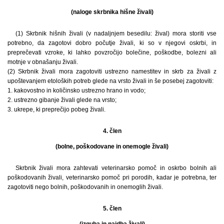
(naloge skrbnika hišne živali)
(1) Skrbnik hišnih živali (v nadaljnjem besedilu: žival) mora storiti vse
potrebno, da zagotovi dobro počutje živali, ki so v njegovi oskrbi, in
preprečevati vzroke, ki lahko povzročijo bolečine, poškodbe, bolezni ali
motnje v obnašanju živali.
(2) Skrbnik živali mora zagotoviti ustrezno namestitev in skrb za živali z
upoštevanjem etoloških potreb glede na vrsto živali in še posebej zagotoviti:
1. kakovostno in količinsko ustrezno hrano in vodo;
2. ustrezno gibanje živali glede na vrsto;
3. ukrepe, ki preprečijo pobeg živali.
4. člen
(bolne, poškodovane in onemogle živali)
Skrbnik živali mora zahtevati veterinarsko pomoč in oskrbo bolnih ali
poškodovanih živali, veterinarsko pomoč pri porodih, kadar je potrebna, ter
zagotoviti nego bolnih, poškodovanih in onemoglih živali.
5. člen
(izguba in najdba živali)