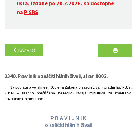
lista, izdane po 28.2.2026, so dostopne
na
PISRS
.
KAZALO
3340. Pravilnik o zaščiti hišnih živali, stran 8002.
Na podlagi prve alinee 40. člena Zakona o zaščiti živali (Uradni list RS, št.
20/04 – uradno prečiščeno besedilo) izdaja ministrica za kmetijstvo,
gozdarstvo in prehrano
P R A V I L N I K
o zaščiti hišnih živali