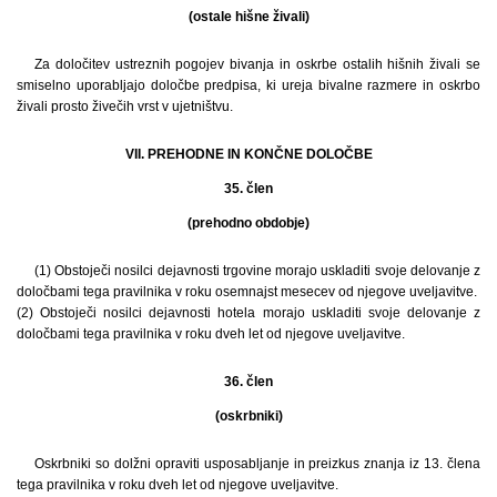
(ostale hišne živali)
Za določitev ustreznih pogojev bivanja in oskrbe ostalih hišnih živali se
smiselno uporabljajo določbe predpisa, ki ureja bivalne razmere in oskrbo
živali prosto živečih vrst v ujetništvu.
VII. PREHODNE IN KONČNE DOLOČBE
35. člen
(prehodno obdobje)
(1) Obstoječi nosilci dejavnosti trgovine morajo uskladiti svoje delovanje z
določbami tega pravilnika v roku osemnajst mesecev od njegove uveljavitve.
(2) Obstoječi nosilci dejavnosti hotela morajo uskladiti svoje delovanje z
določbami tega pravilnika v roku dveh let od njegove uveljavitve.
36. člen
(oskrbniki)
Oskrbniki so dolžni opraviti usposabljanje in preizkus znanja iz 13. člena
tega pravilnika v roku dveh let od njegove uveljavitve.