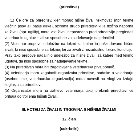
(prireditve)
(1) Če gre za prireditev, kjer morajo hišne živali tekmovati (npr. tekme
vlečnih psov ali pasje dirke), oziroma drugo prireditev, ki je fizično naporna
za živali (npr. agility), mora vse živali neposredno pred prireditvijo pregledati
veterinar in ugotoviti, ali so sposobne za sodelovanje na prireditvi.
(2) Veterinar prepove udeležbo na tekmi za bolne in poškodovane hišne
živali, ki niso sposobne za tekmo, ter za živali z nezadostno fizično kondicijo.
Prav tako prepove nadaljnjo udeležbo za hišne živali, za katere med tekmo
ugotovi, da niso sposobne za nadaljevanje tekme.
(3) Na prireditvah mora biti zagotovljena veterinarska prva pomoč.
(4) Veterinarja mora zagotoviti organizator prireditve, podatke o veterinarju
(osebno ime, veterinarska organizacija) mora navesti na vlogi za izdajo
soglasja za prireditev.
(5) Organizator mora na zahtevo veterinarja takoj prekiniti prireditev, če
prihaja do trpljenja hišnih živali.
III. HOTELI ZA ŽIVALI IN TRGOVINA S HIŠNIMI ŽIVALMI
12. člen
(oskrbniki)