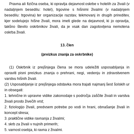
Pravna ali fizična oseba, ki opravlja dejavnost oskrbe v hotelih za živali (v
nadaljnjem besedilu: hotel), trgovine s hišnimi živalmi (v nadaljnjem
besedilu: trgovina) ter organizacije razstav, tekmovanj in drugih prireditev,
kjer sodelujejo hišne živali, mora imeti glede na dejavnost, ki jo opravlja,
takšno število oskrbnikov živali, da je vsak dan zagotovljena nemotena
oskrba živali.
13. člen
(preizkus znanja za oskrbnike)
(1) Oskrbnik iz prejšnjega člena se mora udeležiti usposabljanja in
opraviti pisni preizkus znanja o prehrani, negi, vedenju in zdravstvenem
varstvu hišnih živali.
(2) Usposabljanje iz prejšnjega odstavka mora trajati najmanj šest šolskih ur
in obsegati:
1. tehnične in upravne vidike zakonodaje s področja zaščite živali in varstva
živali prosto živečih vrst;
2. fiziologijo živali, predvsem potrebe po vodi in hrani, obnašanje živali in
koncept stresa;
3. praktične vidike ravnanja z živalmi;
4. skrb za živali v nujnih primerih;
5. varnost osebja, ki ravna z živalmi.