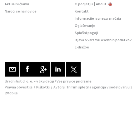
|
Aktualni članki
O podjetju
About
Naroči se na novice
Kontakt
Informacije javnega značaja
Oglaševanje
Splošni pogoji
Izjava o varstvu osebnih podatkov
E-dražbe
Uradni list d. o. o. – v likvidaciji / Vse pravice pridržane.
Pravna obvestila
/
Piškotki
/ Avtorji:
TriTim spletna agencija
v sodelovanju z
2Mobile