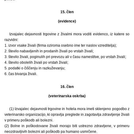
15. člen
(evidence)
Izvajalec dejavnosti trgovine z živalmi mora voditi evidenco, iz katere so
razvidni:
1. izvor vsake živali (firma oziroma osebno ime ter naslov vzreditelja);
2. število nabavljenih in prodanih živali po vrstah živali;
3. število živali, poginulih pri prevozu ali v času namestitve, po vrstah živali;
4. število obolelih živali po vrstah živali;
5. podatki o čiščenju in razkuževanju;
6. čas bivanja živali.
16. člen
(veterinarska oskrba)
(1) Izvajalec dejavnosti trgovine in hotela mora imeti sklenjeno pogodbo z
veterinarsko organizacijo, ki opravlja preglede in zagotavlja zdravljenje živali
v primeru poškodb ali bolezni.
(2) Bolne in poškodovane živali morajo biti ustrezno zdravljene, v primeru
neozdravljivih bolezni ali poškodb pa humano usmrčene.