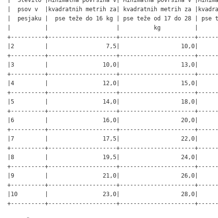
|  psov v  |kvadratnih metrih za| kvadratnih metrih za |kvadra
|  pesjaku |  pse teže do 16 kg | pse teže od 17 do 28 | pse t
|          |                    |          kg          |      
+----------+--------------------+----------------------+------
|2         |                 7,5|                  10,0|      
+----------+--------------------+----------------------+------
|3         |                10,0|                  13,0|      
+----------+--------------------+----------------------+------
|4         |                12,0|                  15,0|      
+----------+--------------------+----------------------+------
|5         |                14,0|                  18,0|      
+----------+--------------------+----------------------+------
|6         |                16,0|                  20,0|      
+----------+--------------------+----------------------+------
|7         |                17,5|                  22,0|      
+----------+--------------------+----------------------+------
|8         |                19,5|                  24,0|      
+----------+--------------------+----------------------+------
|9         |                21,0|                  26,0|      
+----------+--------------------+----------------------+------
|10        |                23,0|                  28,0|      
+----------+--------------------+----------------------+-----