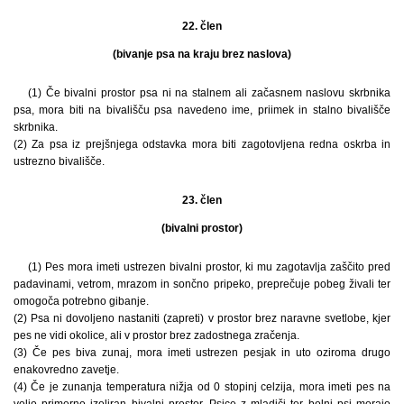
22. člen
(bivanje psa na kraju brez naslova)
(1) Če bivalni prostor psa ni na stalnem ali začasnem naslovu skrbnika
psa, mora biti na bivališču psa navedeno ime, priimek in stalno bivališče
skrbnika.
(2) Za psa iz prejšnjega odstavka mora biti zagotovljena redna oskrba in
ustrezno bivališče.
23. člen
(bivalni prostor)
(1) Pes mora imeti ustrezen bivalni prostor, ki mu zagotavlja zaščito pred
padavinami, vetrom, mrazom in sončno pripeko, preprečuje pobeg živali ter
omogoča potrebno gibanje.
(2) Psa ni dovoljeno nastaniti (zapreti) v prostor brez naravne svetlobe, kjer
pes ne vidi okolice, ali v prostor brez zadostnega zračenja.
(3) Če pes biva zunaj, mora imeti ustrezen pesjak in uto oziroma drugo
enakovredno zavetje.
(4) Če je zunanja temperatura nižja od 0 stopinj celzija, mora imeti pes na
voljo primerno izoliran bivalni prostor. Psice z mladiči ter bolni psi morajo