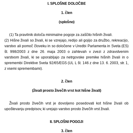
I. SPLOŠNE DOLOČBE
1. člen
(splošno)
(1) Ta pravilnik določa minimalne pogoje za zaščito hišnih živali.
(2) Hišne živali so živali, ki se vzrejajo, redijo ali gojijo za družbo, rekreacijo,
varstvo ali pomoč človeku in so določene v Uredbi Parlamenta in Sveta (ES)
št. 998/2003 z dne 26. maja 2003 o zahtevah v zvezi z zdravstvenim
varstvom živali, ki se uporabljajo za netrgovske premike hišnih živali in o
spremembi Direktive Sveta 92/65/EGS (UL L št. 146 z dne 13. 6. 2003, str. 1,
z vsemi spremembami).
2. člen
(živali prosto živečih vrst kot hišne živali)
Živali prosto živečih vrst je dovoljeno posedovati kot hišne živali ob
upoštevanju predpisov, ki urejajo varstvo prosto živečih vrst živali.
II. SPLOŠNI POGOJI
3. člen