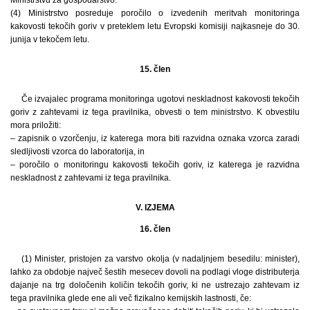
(4) Ministrstvo posreduje poročilo o izvedenih meritvah monitoringa
kakovosti tekočih goriv v preteklem letu Evropski komisiji najkasneje do 30.
junija v tekočem letu.
15. člen
Če izvajalec programa monitoringa ugotovi neskladnost kakovosti tekočih
goriv z zahtevami iz tega pravilnika, obvesti o tem ministrstvo. K obvestilu
mora priložiti:
– zapisnik o vzorčenju, iz katerega mora biti razvidna oznaka vzorca zaradi
sledljivosti vzorca do laboratorija, in
– poročilo o monitoringu kakovosti tekočih goriv, iz katerega je razvidna
neskladnost z zahtevami iz tega pravilnika.
V. IZJEMA
16. člen
(1) Minister, pristojen za varstvo okolja (v nadaljnjem besedilu: minister),
lahko za obdobje največ šestih mesecev dovoli na podlagi vloge distributerja
dajanje na trg določenih količin tekočih goriv, ki ne ustrezajo zahtevam iz
tega pravilnika glede ene ali več fizikalno kemijskih lastnosti, če: