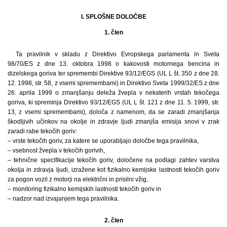
I. SPLOŠNE DOLOČBE
1. člen
Ta pravilnik v skladu z Direktivo Evropskega parlamenta in Sveta
98/70/ES z dne 13. oktobra 1998 o kakovosti motornega bencina in
dizelskega goriva ter spremembi Direktive 93/12/EGS (UL L št. 350 z dne 28.
12. 1998, str. 58, z vsemi spremembami) in Direktivo Sveta 1999/32/ES z dne
26. aprila 1999 o zmanjšanju deleža žvepla v nekaterih vrstah tekočega
goriva, ki spreminja Direktivo 93/12/EGS (UL L št. 121 z dne 11. 5. 1999, str.
13, z vsemi spremembami), določa z namenom, da se zaradi zmanjšanja
škodljivih učinkov na okolje in zdravje ljudi zmanjša emisija snovi v zrak
zaradi rabe tekočih goriv:
– vrste tekočih goriv, za katere se uporabljajo določbe tega pravilnika,
– vsebnost žvepla v tekočih gorivih,
– tehnične specifikacije tekočih goriv, določene na podlagi zahtev varstva
okolja in zdravja ljudi, izražene kot fizikalno kemijske lastnosti tekočih goriv
za pogon vozil z motorji na električni in prisilni vžig,
– monitoring fizikalno kemijskih lastnosti tekočih goriv in
– nadzor nad izvajanjem tega pravilnika.
2. člen