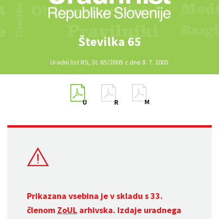
Številka 65
Uradni list RS, št. 65/2005 z dne 8. 7. 2005
Prikazana vsebina je v skladu s 33.
členom
ZoUL
arhivska. Izdaje uradnega