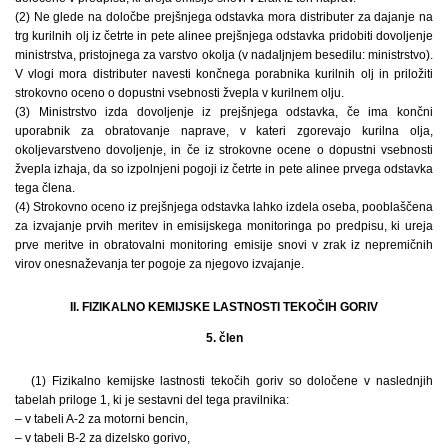
(2) Ne glede na določbe prejšnjega odstavka mora distributer za dajanje na
trg kurilnih olj iz četrte in pete alinee prejšnjega odstavka pridobiti dovoljenje
ministrstva, pristojnega za varstvo okolja (v nadaljnjem besedilu: ministrstvo).
V vlogi mora distributer navesti končnega porabnika kurilnih olj in priložiti
strokovno oceno o dopustni vsebnosti žvepla v kurilnem olju.
(3) Ministrstvo izda dovoljenje iz prejšnjega odstavka, če ima končni
uporabnik za obratovanje naprave, v kateri zgorevajo kurilna olja,
okoljevarstveno dovoljenje, in če iz strokovne ocene o dopustni vsebnosti
žvepla izhaja, da so izpolnjeni pogoji iz četrte in pete alinee prvega odstavka
tega člena.
(4) Strokovno oceno iz prejšnjega odstavka lahko izdela oseba, pooblaščena
za izvajanje prvih meritev in emisijskega monitoringa po predpisu, ki ureja
prve meritve in obratovalni monitoring emisije snovi v zrak iz nepremičnih
virov onesnaževanja ter pogoje za njegovo izvajanje.
II. FIZIKALNO KEMIJSKE LASTNOSTI TEKOČIH GORIV
5. člen
(1) Fizikalno kemijske lastnosti tekočih goriv so določene v naslednjih
tabelah priloge 1, ki je sestavni del tega pravilnika:
– v tabeli A-2 za motorni bencin,
– v tabeli B-2 za dizelsko gorivo,