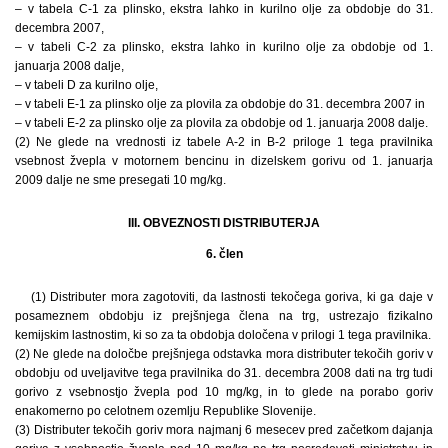
– v tabela C-1 za plinsko, ekstra lahko in kurilno olje za obdobje do 31.
decembra 2007,
– v tabeli C-2 za plinsko, ekstra lahko in kurilno olje za obdobje od 1.
januarja 2008 dalje,
– v tabeli D za kurilno olje,
– v tabeli E-1 za plinsko olje za plovila za obdobje do 31. decembra 2007 in
– v tabeli E-2 za plinsko olje za plovila za obdobje od 1. januarja 2008 dalje.
(2) Ne glede na vrednosti iz tabele A-2 in B-2 priloge 1 tega pravilnika
vsebnost žvepla v motornem bencinu in dizelskem gorivu od 1. januarja
2009 dalje ne sme presegati 10 mg/kg.
III. OBVEZNOSTI DISTRIBUTERJA
6. člen
(1) Distributer mora zagotoviti, da lastnosti tekočega goriva, ki ga daje v
posameznem obdobju iz prejšnjega člena na trg, ustrezajo fizikalno
kemijskim lastnostim, ki so za ta obdobja določena v prilogi 1 tega pravilnika.
(2) Ne glede na določbe prejšnjega odstavka mora distributer tekočih goriv v
obdobju od uveljavitve tega pravilnika do 31. decembra 2008 dati na trg tudi
gorivo z vsebnostjo žvepla pod 10 mg/kg, in to glede na porabo goriv
enakomerno po celotnem ozemlju Republike Slovenije.
(3) Distributer tekočih goriv mora najmanj 6 mesecev pred začetkom dajanja