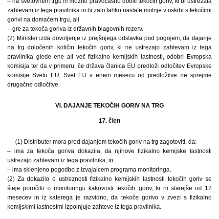
– na svetovnem trgu ni možno pravočasno dobiti tekočih goriv, ki bi ustrezala
zahtevam iz tega pravilnika in bi zato lahko nastale motnje v oskrbi s tekočimi
gorivi na domačem trgu, ali
– gre za tekoča goriva iz državnih blagovnih rezerv.
(2) Minister izda dovoljenje iz prejšnjega odstavka pod pogojem, da dajanje
na trg določenih količin tekočih goriv, ki ne ustrezajo zahtevam iz tega
pravilnika glede ene ali več fizikalno kemijskih lastnosti, odobri Evropska
komisija ter da v primeru, če država članica EU predloži odločitev Evropske
komisije Svetu EU, Svet EU v enem mesecu od predložitve ne sprejme
drugačne odločitve.
VI. DAJANJE TEKOČIH GORIV NA TRG
17. člen
(1) Distributer mora pred dajanjem tekočih goriv na trg zagotoviti, da:
– ima za tekoča goriva dokazila, da njihove fizikalno kemijske lastnosti
ustrezajo zahtevam iz tega pravilnika, in
– ima sklenjeno pogodbo z izvajalcem programa monitoringa.
(2) Za dokazilo o ustreznosti fizikalno kemijskih lastnosti tekočih goriv se
šteje poročilo o monitoringu kakovosti tekočih goriv, ki ni starejše od 12
mesecev in iz katerega je razvidno, da tekoče gorivo v zvezi s fizikalno
kemijskimi lastnostmi izpolnjuje zahteve iz tega pravilnika.