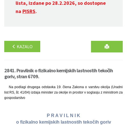
lista, izdane po 28.2.2026, so dostopne
na
PISRS
.
KAZALO
2841. Pravilnik o fizikalno kemijskih lastnostih tekočih
goriv, stran 6709.
Na podlagi drugega odstavka 19. člena Zakona o varstvu okolja (Uradni
list RS, št. 41/04) izdaja minister za okolje in prostor v soglasju z ministrom za
gospodarstvo
P R A V I L N I K
o fizikalno kemijskih lastnostih tekočih goriv