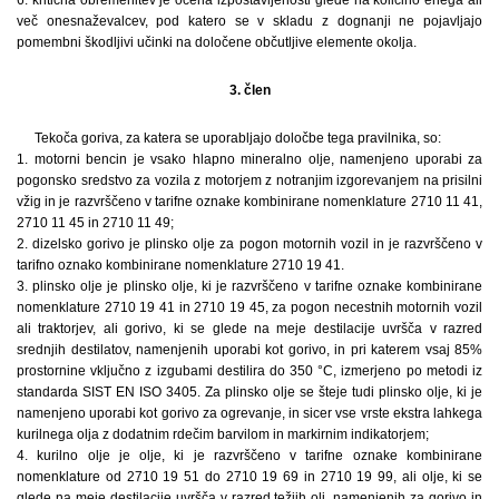
več onesnaževalcev, pod katero se v skladu z dognanji ne pojavljajo
pomembni škodljivi učinki na določene občutljive elemente okolja.
3. člen
Tekoča goriva, za katera se uporabljajo določbe tega pravilnika, so:
1. motorni bencin je vsako hlapno mineralno olje, namenjeno uporabi za
pogonsko sredstvo za vozila z motorjem z notranjim izgorevanjem na prisilni
vžig in je razvrščeno v tarifne oznake kombinirane nomenklature 2710 11 41,
2710 11 45 in 2710 11 49;
2. dizelsko gorivo je plinsko olje za pogon motornih vozil in je razvrščeno v
tarifno oznako kombinirane nomenklature 2710 19 41.
3. plinsko olje je plinsko olje, ki je razvrščeno v tarifne oznake kombinirane
nomenklature 2710 19 41 in 2710 19 45, za pogon necestnih motornih vozil
ali traktorjev, ali gorivo, ki se glede na meje destilacije uvršča v razred
srednjih destilatov, namenjenih uporabi kot gorivo, in pri katerem vsaj 85%
prostornine vključno z izgubami destilira do 350 °C, izmerjeno po metodi iz
standarda SIST EN ISO 3405. Za plinsko olje se šteje tudi plinsko olje, ki je
namenjeno uporabi kot gorivo za ogrevanje, in sicer vse vrste ekstra lahkega
kurilnega olja z dodatnim rdečim barvilom in markirnim indikatorjem;
4. kurilno olje je olje, ki je razvrščeno v tarifne oznake kombinirane
nomenklature od 2710 19 51 do 2710 19 69 in 2710 19 99, ali olje, ki se
glede na meje destilacije uvršča v razred težjih olj, namenjenih za gorivo in