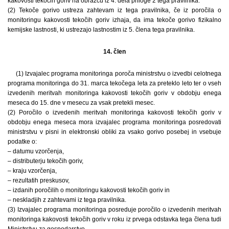
kakovosti tekočih goriv na obrazcu iz 4. dela priloge 2 tega pravilnika.
(2) Tekoče gorivo ustreza zahtevam iz tega pravilnika, če iz poročila o
monitoringu kakovosti tekočih goriv izhaja, da ima tekoče gorivo fizikalno
kemijske lastnosti, ki ustrezajo lastnostim iz 5. člena tega pravilnika.
14. člen
(1) Izvajalec programa monitoringa poroča ministrstvu o izvedbi celotnega
programa monitoringa do 31. marca tekočega leta za preteklo leto ter o vseh
izvedenih meritvah monitoringa kakovosti tekočih goriv v obdobju enega
meseca do 15. dne v mesecu za vsak pretekli mesec.
(2) Poročilo o izvedenih meritvah monitoringa kakovosti tekočih goriv v
obdobju enega meseca mora izvajalec programa monitoringa posredovati
ministrstvu v pisni in elektronski obliki za vsako gorivo posebej in vsebuje
podatke o:
– datumu vzorčenja,
– distributerju tekočih goriv,
– kraju vzorčenja,
– rezultatih preskusov,
– izdanih poročilih o monitoringu kakovosti tekočih goriv in
– neskladjih z zahtevami iz tega pravilnika.
(3) Izvajalec programa monitoringa posreduje poročilo o izvedenih meritvah
monitoringa kakovosti tekočih goriv v roku iz prvega odstavka tega člena tudi
Ministrstvu za gospodarstvo.