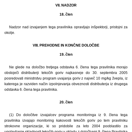
VII. NADZOR
18. člen
Nadzor nad izvajanjem tega pravilnika opravljajo inšpektorji, pristojni za
okolje.
VIII. PREHODNE IN KONČNE DOLOČBE
19. člen
Ne glede na določbo tretjega odstavka 6. člena tega pravilnika morajo
obstoječi distributerji tekočih goriv najkasneje do 30. septembra 2005
posredovati ministrstvu program uvajanja goriv z največ 10 mg/kg žvepla, iz
katerega je razviden način izpolnjevanja obveznosti distributerja iz drugega
odstavka 6. člena tega pravilnika.
20. člen
(1) Do določitve izvajalcev programa monitoringa iz 9. člena tega
pravilnika izvajajo monitoring kakovosti tekočih goriv po tem pravilniku
strokovne organizacije, ki so pridobile za leto 2004 pooblastilo za
ugotavljanje skladnosti tekočih goriv v skladu z določbami 9. člena Pravilnika