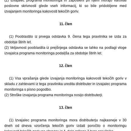
(2) Izvajalec programa monitoringa in zaposleni pri njem morajo varovati
poslovne skrivnosti glede vseh informacij, ki so bile pridobljene med
izvajanjem monitoringa kakovosti tekočih goriv.
11. člen
(1) Pooblastilo iz prvega odstavka 9. člena tega pravilnika se izda za
obdobje štirih let.
(2) Veljavnost pooblastila iz prejšnjega odstavka se lahko na podlagi vloge
izvajalca programa monitoringa podaljša za obdobje štirih let.
12. člen
(1) Vsa vprašanja glede izvajanja monitoringa kakovosti tekočih goriv v
skladu z zahtevami iz tega pravilnika uredita distributer in izvajalec programa
monitoringa s pisno pogodbo.
(2) Stroške izvajanja programa monitoringa nosijo distributerji.
13. člen
(1) Izvajalec programa monitoringa mora distributerju najkasneje v 30
dneh od dneva vzorčenja tekočih goriv izdati poročilo o monitoringu