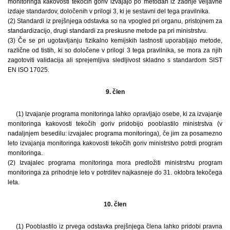
monitoringa kakovosti tekočih goriv izvajajo po metodah iz zadnje veljavne
izdaje standardov, določenih v prilogi 3, ki je sestavni del tega pravilnika.
(2) Standardi iz prejšnjega odstavka so na vpogled pri organu, pristojnem za
standardizacijo, drugi standardi za preskusne metode pa pri ministrstvu.
(3) Če se pri ugotavljanju fizikalno kemijskih lastnosti uporabljajo metode,
različne od tistih, ki so določene v prilogi 3 tega pravilnika, se mora za njih
zagotoviti validacija ali sprejemljiva sledljivost skladno s standardom SIST
EN ISO 17025.
9. člen
(1) Izvajanje programa monitoringa lahko opravljajo osebe, ki za izvajanje
monitoringa kakovosti tekočih goriv pridobijo pooblastilo ministrstva (v
nadaljnjem besedilu: izvajalec programa monitoringa), če jim za posamezno
leto izvajanja monitoringa kakovosti tekočih goriv ministrstvo potrdi program
monitoringa.
(2) Izvajalec programa monitoringa mora predložiti ministrstvu program
monitoringa za prihodnje leto v potrditev najkasneje do 31. oktobra tekočega
leta.
10. člen
(1) Pooblastilo iz prvega odstavka prejšnjega člena lahko pridobi pravna