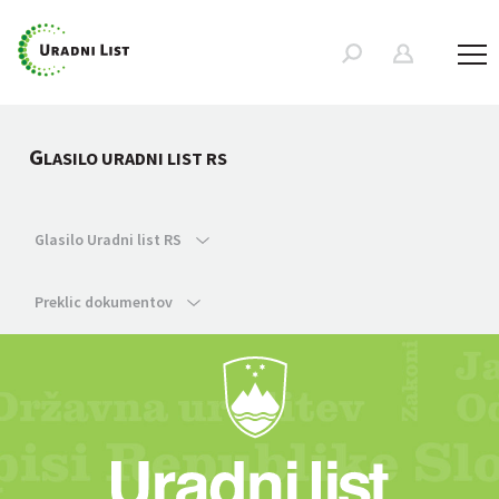
G
LASILO URADNI LIST RS
Glasilo Uradni list RS
Preklic dokumentov