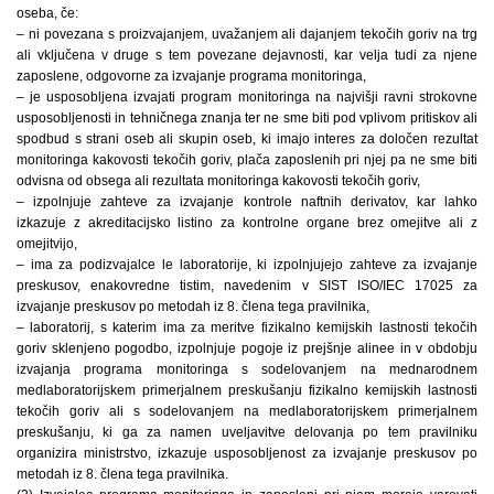
oseba, če:
– ni povezana s proizvajanjem, uvažanjem ali dajanjem tekočih goriv na trg
ali vključena v druge s tem povezane dejavnosti, kar velja tudi za njene
zaposlene, odgovorne za izvajanje programa monitoringa,
– je usposobljena izvajati program monitoringa na najvišji ravni strokovne
usposobljenosti in tehničnega znanja ter ne sme biti pod vplivom pritiskov ali
spodbud s strani oseb ali skupin oseb, ki imajo interes za določen rezultat
monitoringa kakovosti tekočih goriv, plača zaposlenih pri njej pa ne sme biti
odvisna od obsega ali rezultata monitoringa kakovosti tekočih goriv,
– izpolnjuje zahteve za izvajanje kontrole naftnih derivatov, kar lahko
izkazuje z akreditacijsko listino za kontrolne organe brez omejitve ali z
omejitvijo,
– ima za podizvajalce le laboratorije, ki izpolnjujejo zahteve za izvajanje
preskusov, enakovredne tistim, navedenim v SIST ISO/IEC 17025 za
izvajanje preskusov po metodah iz 8. člena tega pravilnika,
– laboratorij, s katerim ima za meritve fizikalno kemijskih lastnosti tekočih
goriv sklenjeno pogodbo, izpolnjuje pogoje iz prejšnje alinee in v obdobju
izvajanja programa monitoringa s sodelovanjem na mednarodnem
medlaboratorijskem primerjalnem preskušanju fizikalno kemijskih lastnosti
tekočih goriv ali s sodelovanjem na medlaboratorijskem primerjalnem
preskušanju, ki ga za namen uveljavitve delovanja po tem pravilniku
organizira ministrstvo, izkazuje usposobljenost za izvajanje preskusov po
metodah iz 8. člena tega pravilnika.