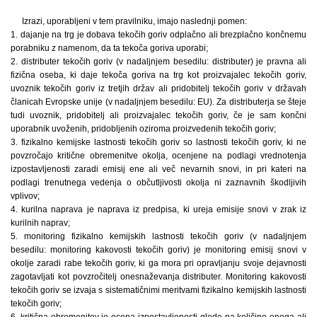
Izrazi, uporabljeni v tem pravilniku, imajo naslednji pomen:
1. dajanje na trg je dobava tekočih goriv odplačno ali brezplačno končnemu
porabniku z namenom, da ta tekoča goriva uporabi;
2. distributer tekočih goriv (v nadaljnjem besedilu: distributer) je pravna ali
fizična oseba, ki daje tekoča goriva na trg kot proizvajalec tekočih goriv,
uvoznik tekočih goriv iz tretjih držav ali pridobitelj tekočih goriv v državah
članicah Evropske unije (v nadaljnjem besedilu: EU). Za distributerja se šteje
tudi uvoznik, pridobitelj ali proizvajalec tekočih goriv, če je sam končni
uporabnik uvoženih, pridobljenih oziroma proizvedenih tekočih goriv;
3. fizikalno kemijske lastnosti tekočih goriv so lastnosti tekočih goriv, ki ne
povzročajo kritične obremenitve okolja, ocenjene na podlagi vrednotenja
izpostavljenosti zaradi emisij ene ali več nevarnih snovi, in pri kateri na
podlagi trenutnega vedenja o občutljivosti okolja ni zaznavnih škodljivih
vplivov;
4. kurilna naprava je naprava iz predpisa, ki ureja emisije snovi v zrak iz
kurilnih naprav;
5. monitoring fizikalno kemijskih lastnosti tekočih goriv (v nadaljnjem
besedilu: monitoring kakovosti tekočih goriv) je monitoring emisij snovi v
okolje zaradi rabe tekočih goriv, ki ga mora pri opravljanju svoje dejavnosti
zagotavljati kot povzročitelj onesnaževanja distributer. Monitoring kakovosti
tekočih goriv se izvaja s sistematičnimi meritvami fizikalno kemijskih lastnosti
tekočih goriv;
6. kritična obremenitev je ocena izpostavljenosti glede na količino enega ali