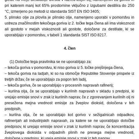
pri katerem manj kot 65% prostornine vključno z izgubami destilira do 250
°C, izmerjeno po metodi iz standarda SIST EN ISO 3405;
5. plinsko olje za plovila je plinsko olje, namenjeno uporabi v pomorstvu in
ustreza značilnostim tekočega goriva iz 2. točke tega člena ali ima viskoznost
ali gostoto v mejah viskoznosti ali gostote, določene za destilate, ki se
uporabljajo v pomorstvu, v tabeli 1 standarda SIST ISO 8217.
4. člen
(1) Določbe tega pravilnika se ne uporabljajo za:
– tekoča goriva v pomorstvu, ki niso goriva iz 5. točke prejšnjega člena,
– tekoča goriva na ladjah, ki so na območje Republike Slovenije prispele iz
tretjih držav, če se uporabljajo za pogon teh ladij,
– tekoča goriva, če se uporabljajo v procesnih napravah rafinerij;
– kurilna olja, če se uporabljajo v kurilnih napravah v skladu s predpisi, ki
urejajo emisije snovi v zrak iz kurilnih naprav, če z zgorevanjem kurilnih olj ni
presežena mejna vrednost emisije za žveplov dioksid, določena v teh
predpisih,
– kurilna olja, če se uporabljajo kot gorivo v sežigalnicah odpadkov,
rafinerijah ali industrijskih napravah, za katere se ne uporabljajo določbe
predpisov, ki urejajo emisije snovi v zrak iz kurilnih naprav, če koncentracija
žveplovega dioksida v odpadnih plinih ne presega mejne vrednosti,
določene v predpisu, ki ureja emisije snovi v zrak iz teh naprav.