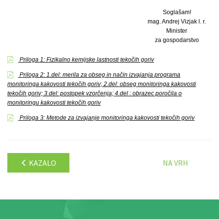
Soglašam!
mag. Andrej Vizjak l. r.
Minister
za gospodarstvo
Priloga 1: Fizikalno kemijske lastnosti tekočih goriv
Priloga 2: 1.del: merila za obseg in način izvajanja programa
monitoringa kakovosti tekočih goriv; 2.del: obseg monitoringa kakovosti
tekočih goriv; 3.del: postopek vzorčenja; 4.del : obrazec poročila o
monitoringu kakovosti tekočih goriv
Priloga 3: Metode za izvajanje monitoringa kakovosti tekočih goriv
KAZALO
NA VRH