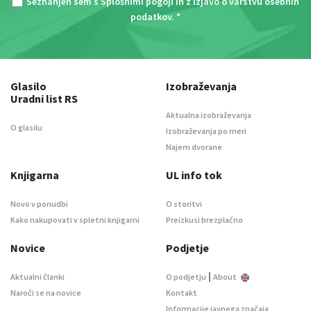
Seznanjen sem s
Splošnimi pogoji
in z
Izjavo o varstvu osebnih
podatkov
. *
Glasilo
Izobraževanja
Uradni list RS
Aktualna izobraževanja
O glasilu
Izobraževanja po meri
Najem dvorane
Knjigarna
UL info tok
Novo v ponudbi
O storitvi
Kako nakupovati v spletni knjigarni
Preizkusi brezplačno
Novice
Podjetje
|
Aktualni članki
O podjetju
About
Naroči se na novice
Kontakt
Informacije javnega značaja