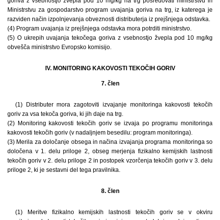
goriva z vsebnostjo žvepla pod 10 mg/kg na trg posredovati ministrstvu in
Ministrstvu za gospodarstvo program uvajanja goriva na trg, iz katerega je
razviden način izpolnjevanja obveznosti distributerja iz prejšnjega odstavka.
(4) Program uvajanja iz prejšnjega odstavka mora potrditi ministrstvo.
(5) O ukrepih uvajanja tekočega goriva z vsebnostjo žvepla pod 10 mg/kg
obvešča ministrstvo Evropsko komisijo.
IV. MONITORING KAKOVOSTI TEKOČIH GORIV
7. člen
(1) Distributer mora zagotoviti izvajanje monitoringa kakovosti tekočih
goriv za vsa tekoča goriva, ki jih daje na trg.
(2) Monitoring kakovosti tekočih goriv se izvaja po programu monitoringa
kakovosti tekočih goriv (v nadaljnjem besedilu: program monitoringa).
(3) Merila za določanje obsega in načina izvajanja programa monitoringa so
določena v 1. delu priloge 2, obseg merjenja fizikalno kemijskih lastnosti
tekočih goriv v 2. delu priloge 2 in postopek vzorčenja tekočih goriv v 3. delu
priloge 2, ki je sestavni del tega pravilnika.
8. člen
(1) Meritve fizikalno kemijskih lastnosti tekočih goriv se v okviru