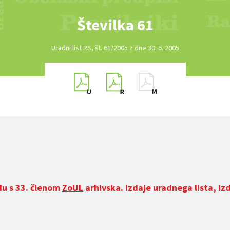
Številka 61
Uradni list RS, št. 61/2005 z dne 30. 6. 2005
du s 33. členom
ZoUL
arhivska. Izdaje uradnega lista, iz