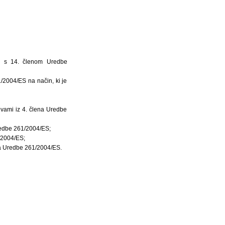
du s 14. členom Uredbe
/2004/ES na način, ki je
tevami iz 4. člena Uredbe
Uredbe 261/2004/ES;
1/2004/ES;
na Uredbe 261/2004/ES.