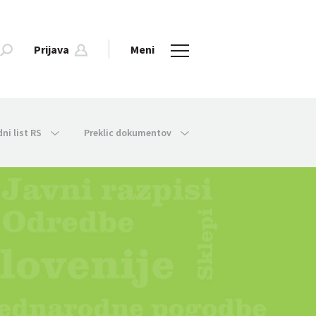
Prijava
Meni
dni list RS
Preklic dokumentov