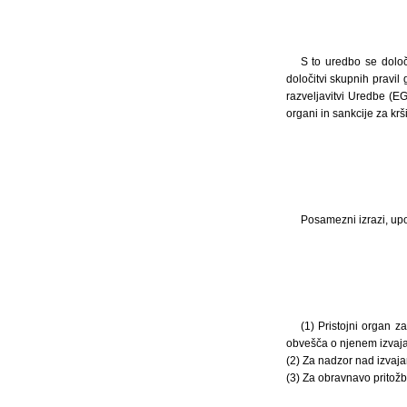
S to uredbo se določ
določitvi skupnih pravil
razveljavitvi Uredbe (EG
organi in sankcije za krš
Posamezni izrazi, upo
(1) Pristojni organ z
obvešča o njenem izvaja
(2) Za nadzor nad izvaja
(3) Za obravnavo pritožb