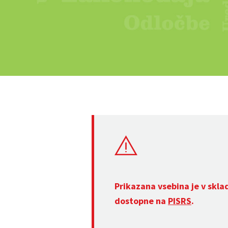
Prikazana vsebina je v skla
dostopne na
PISRS
.