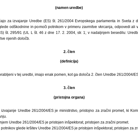
(namen uredbe)
ajo za izvajanje Uredbe (ES) št. 261/2004 Evropskega parlamenta in Sveta z d
 glede odškodnine in pomoči potnikom v primeru zavrnitve vkrcanja, odpovedi ali 
S) št. 295/91 (UL L št. 46 z dne 17. 2. 2004, str. 1; v nadaljnjem besedilu: Ured
itve njenih določb.
2. člen
(definicija)
rabljeni v tej uredbi, imajo enak pomen, kot ga določa 2. člen Uredbe 261/2004/ES
3. člen
(pristojna organa)
a izvajanje Uredbe 261/2004/ES je ministrstvo, pristojno za zračni promet, ki Kom
nju.
njem Uredbe 261/2004/ES je pristojen inšpektorat, pristojen za zračni promet.
 potnikov glede kršitev Uredbe 261/2004/ES je pristojen inšpektorat, pristojen za z