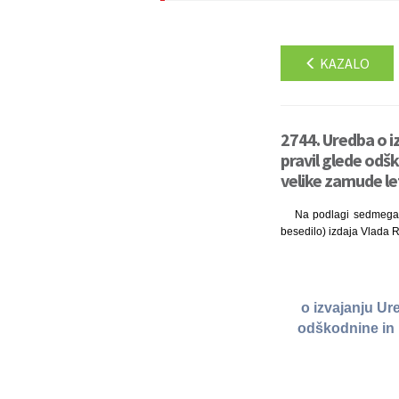
KAZALO
2744. Uredba o i
pravil glede odš
velike zamude let
Na podlagi sedmega o
besedilo) izdaja Vlada 
o izvajanju Ur
odškodnine in 