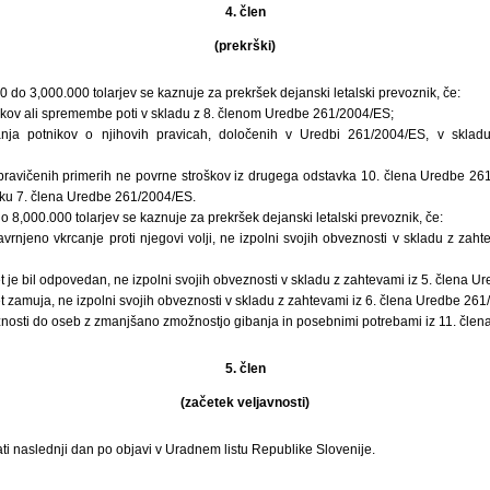
4. člen
(prekrški)
0 do 3,000.000 tolarjev se kaznuje za prekršek dejanski letalski prevoznik, če:
oškov ali spremembe poti v skladu z 8. členom Uredbe 261/2004/ES;
nja potnikov o njihovih pravicah, določenih v Uredbi 261/2004/ES, v skla
ravičenih primerih ne povrne stroškov iz drugega odstavka 10. člena Uredbe 261
vku 7. člena Uredbe 261/2004/ES.
o 8,000.000 tolarjev se kaznuje za prekršek dejanski letalski prevoznik, če:
avrnjeno vkrcanje proti njegovi volji, ne izpolni svojih obveznosti v skladu z zah
et je bil odpovedan, ne izpolni svojih obveznosti v skladu z zahtevami iz 5. člena 
et zamuja, ne izpolni svojih obveznosti v skladu z zahtevami iz 6. člena Uredbe 26
eznosti do oseb z zmanjšano zmožnostjo gibanja in posebnimi potrebami iz 11. čle
5. člen
(začetek veljavnosti)
ti naslednji dan po objavi v Uradnem listu Republike Slovenije.