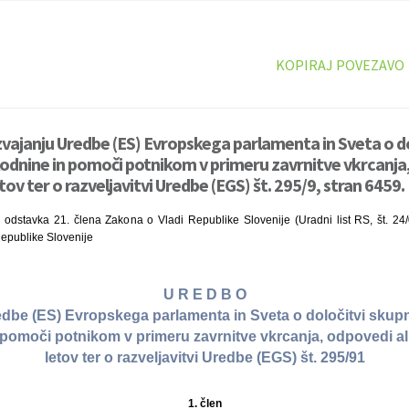
KOPIRAJ POVEZAVO
zvajanju Uredbe (ES) Evropskega parlamenta in Sveta o do
kodnine in pomoči potnikom v primeru zavrnitve vkrcanja,
ov ter o razveljavitvi Uredbe (EGS) št. 295/9, stran 6459.
dstavka 21. člena Zakona o Vladi Republike Slovenije (Uradni list RS, št. 24
Republike Slovenije
U R E D B O
edbe (ES) Evropskega parlamenta in Sveta o določitvi skupn
pomoči potnikom v primeru zavrnitve vkrcanja, odpovedi al
letov ter o razveljavitvi Uredbe (EGS) št. 295/91
1. člen