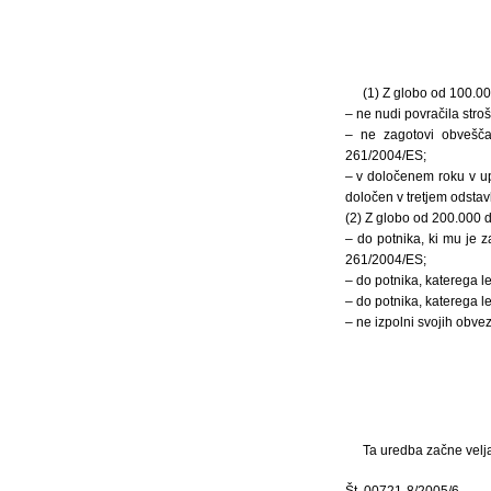
(1) Z globo od 100.00
– ne nudi povračila str
– ne zagotovi obvešča
261/2004/ES;
– v določenem roku v up
določen v tretjem odsta
(2) Z globo od 200.000 d
– do potnika, ki mu je z
261/2004/ES;
– do potnika, katerega l
– do potnika, katerega l
– ne izpolni svojih obv
Ta uredba začne velja
Št. 00721-8/2005/6