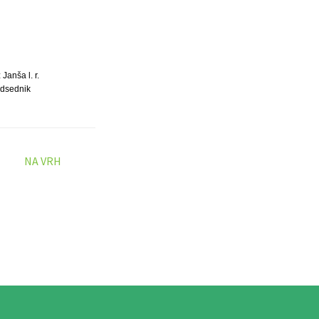
Janša l. r.
dsednik
NA VRH