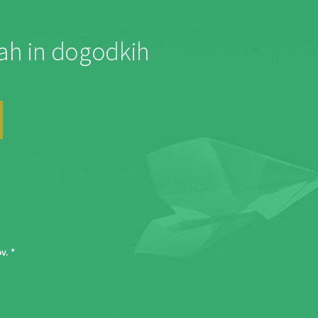
jah in dogodkih
ov
. *