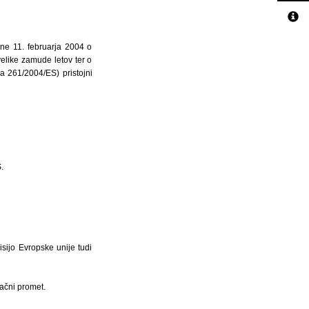
ne 11. februarja 2004 o
velike zamude letov ter o
ba 261/2004/ES) pristojni
.
isijo Evropske unije tudi
račni promet.