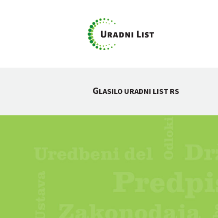
G
LASILO URADNI LIST RS