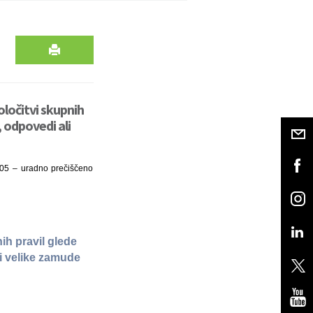
ločitvi skupnih
 odpovedi ali
/05 – uradno prečiščeno
ih pravil glede
i velike zamude