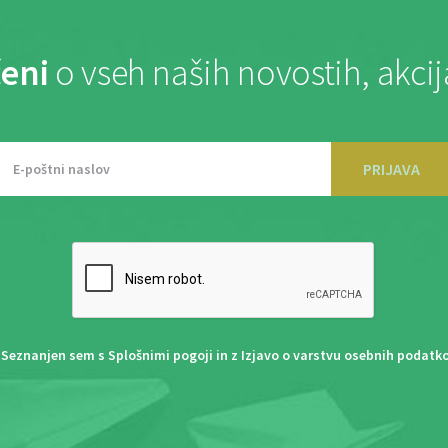
eni
o vseh naših novostih, akci
PRIJAVA
Seznanjen sem s
Splošnimi pogoji
in z
Izjavo o varstvu osebnih podatk