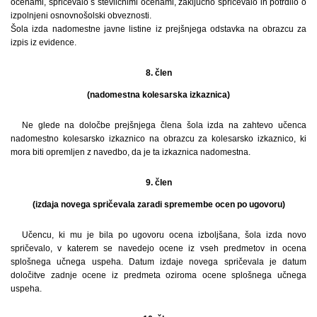
ocenami, spričevalo s številčnimi ocenami, zaključno spričevalo in potrdilo o
izpolnjeni osnovnošolski obveznosti.
Šola izda nadomestne javne listine iz prejšnjega odstavka na obrazcu za
izpis iz evidence.
8. člen
(nadomestna kolesarska izkaznica)
Ne glede na določbe prejšnjega člena šola izda na zahtevo učenca
nadomestno kolesarsko izkaznico na obrazcu za kolesarsko izkaznico, ki
mora biti opremljen z navedbo, da je ta izkaznica nadomestna.
9. člen
(izdaja novega spričevala zaradi spremembe ocen po ugovoru)
Učencu, ki mu je bila po ugovoru ocena izboljšana, šola izda novo
spričevalo, v katerem se navedejo ocene iz vseh predmetov in ocena
splošnega učnega uspeha. Datum izdaje novega spričevala je datum
določitve zadnje ocene iz predmeta oziroma ocene splošnega učnega
uspeha.