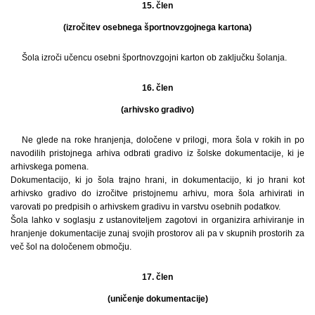
15. člen
(izročitev osebnega športnovzgojnega kartona)
Šola izroči učencu osebni športnovzgojni karton ob zaključku šolanja.
16. člen
(arhivsko gradivo)
Ne glede na roke hranjenja, določene v prilogi, mora šola v rokih in po
navodilih pristojnega arhiva odbrati gradivo iz šolske dokumentacije, ki je
arhivskega pomena.
Dokumentacijo, ki jo šola trajno hrani, in dokumentacijo, ki jo hrani kot
arhivsko gradivo do izročitve pristojnemu arhivu, mora šola arhivirati in
varovati po predpisih o arhivskem gradivu in varstvu osebnih podatkov.
Šola lahko v soglasju z ustanoviteljem zagotovi in organizira arhiviranje in
hranjenje dokumentacije zunaj svojih prostorov ali pa v skupnih prostorih za
več šol na določenem območju.
17. člen
(uničenje dokumentacije)