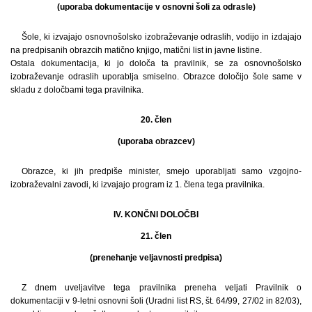
(uporaba dokumentacije v osnovni šoli za odrasle)
Šole, ki izvajajo osnovnošolsko izobraževanje odraslih, vodijo in izdajajo
na predpisanih obrazcih matično knjigo, matični list in javne listine.
Ostala dokumentacija, ki jo določa ta pravilnik, se za osnovnošolsko
izobraževanje odraslih uporablja smiselno. Obrazce določijo šole same v
skladu z določbami tega pravilnika.
20. člen
(uporaba obrazcev)
Obrazce, ki jih predpiše minister, smejo uporabljati samo vzgojno-
izobraževalni zavodi, ki izvajajo program iz 1. člena tega pravilnika.
IV. KONČNI DOLOČBI
21. člen
(prenehanje veljavnosti predpisa)
Z dnem uveljavitve tega pravilnika preneha veljati Pravilnik o
dokumentaciji v 9-letni osnovni šoli (Uradni list RS, št. 64/99, 27/02 in 82/03),