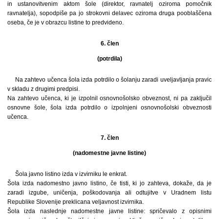
in ustanovitvenim aktom šole (direktor, ravnatelj oziroma pomočnik
ravnatelja), sopodpiše pa jo strokovni delavec oziroma druga pooblaščena
oseba, če je v obrazcu listine to predvideno.
6. člen
(potrdila)
Na zahtevo učenca šola izda potrdilo o šolanju zaradi uveljavljanja pravic
v skladu z drugimi predpisi.
Na zahtevo učenca, ki je izpolnil osnovnošolsko obveznost, ni pa zaključil
osnovne šole, šola izda potrdilo o izpolnjeni osnovnošolski obveznosti
učenca.
7. člen
(nadomestne javne listine)
Šola javno listino izda v izvirniku le enkrat.
Šola izda nadomestno javno listino, če tisti, ki jo zahteva, dokaže, da je
zaradi izgube, uničenja, poškodovanja ali odtujitve v Uradnem listu
Republike Slovenije preklicana veljavnost izvirnika.
Šola izda naslednje nadomestne javne listine: spričevalo z opisnimi