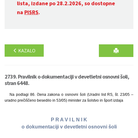
lista, izdane po 28.2.2026, so dostopne
na
PISRS
.
KAZALO
2739. Pravilnik o dokumentaciji v devetletni osnovni šoli,
stran 6448.
Na podlagi 86. člena zakona o osnovni šoli (Uradni list RS, št. 23/05 –
uradno prečiščeno besedilo in 53/05) minister za šolstvo in šport izdaja
P R A V I L N I K
o dokumentaciji v devetletni osnovni šoli