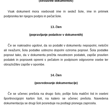
(sestavine dokumentov)
Vsak dokument mora vsebovati ime in sedež šole, ime in priimek
podpisnika ter njegov podpis in pečat šole.
13. člen
(popravljanje podatkov v dokumentih)
Če se naknadno ugotovi, da so podatki v dokumentu nepopolni, netočni
ali neažurni, šola podatke ustrezno dopolni oziroma popravi. Šola podatke
popravi tako, da v dokumentu prečrta neustrezen podatek, zapiše pravilen
podatek in popravek opremi s pečatom in podpisom odgovorne osebe ter
obrazložitev zapiše v opombe.
14. člen
(posredovanje dokumentacije)
Če se učenec prešola na drugo šolo, pošlje šola matični list in osebni
športnovzgojni karton šoli, na katero se učenec prešola. Navedena
dokumentacija se drugi šoli posreduje na podlagi pisnega zaprosila.