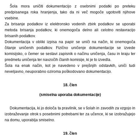
Šola mora uničiti dokumentacijo z osebnimi podatki po preteku
predpisanega roka hranjenja, tako da ni več mogoče ugotoviti njihove
vsebine.
Za brisanje podatkov iz elektronsko vodenih zbirk podatkov se uporabi
metoda brisanja podatkov, ki onemogoča delno ali celotno restavracijo
brisanih podatkov.
Dokumentacija v obliki izpisa na papir se uniči na način, ki onemogoča
čitanje uničenih podatkov. Fizično uničenje dokumentacije se izvede
komisijsko, o čemer se sestavi zapisnik o načinu uničenja, času in kraju ter
predmetu uničenja ter navzočih članih komisije, ki je to izvedla.
Šola na enak način, kot je navedeno v prejšnjih odstavkih, uniči tudi
neveljavno, neuporabno oziroma poškodovano dokumentacijo.
18. člen
(smiselna uporaba dokumentacije)
Dokumentacija, ki jo določa ta pravilnik, se v šolah in zavodih za vzgojo in
izobraževanje otrok s posebnimi potrebami ter za učence, ki se izobražujejo
na domu, uporablja smiselno.
19. člen