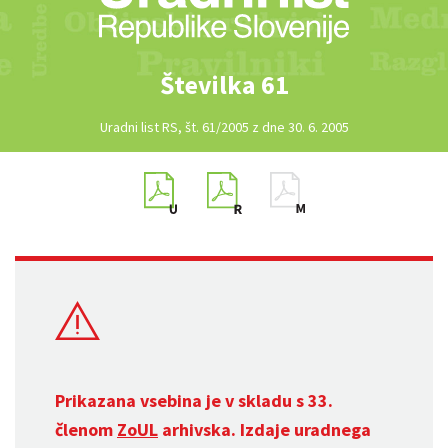
Številka 61
Uradni list RS, št. 61/2005 z dne 30. 6. 2005
Prikazana vsebina je v skladu s 33.
členom
ZoUL
arhivska. Izdaje uradnega