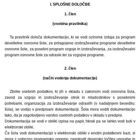
I. SPLOŠNE DOLOČBE
1. člen
(vsebina pravilnika)
Ta pravilnik določa dokumentacijo, ki se vodi oziroma izdaja za program
devetletne osnovne šole, za prilagojene izobraževalne programe devetletne
osnovne šole, za posebni program vzgoje in izobraževanja, za izobraževalni
program osnovne šole za odrasle ter za vzgojne programe.
2. člen
(način vodenja dokumentacije)
Zbirke osebnih podatkov, ki jih v skladu z zakonom vodi osnovna šola,
zavod za vzgojo in izobraževanje otrok in mladostnikov s posebnimi
potrebami, organizacija za izobraževanje odraslih (v nadaljnjem besedilu:
šola), se vodijo v predpisani dokumentaciji. Šola mora voditi dokumentacijo
tako, da je zagotovljeno varstvo osebnih podatkov v skladu s predpisi.
Dokumentacija se vodi v obliki izpisa na papir, hkrati pa se lahko vodi tudi v
elektronski obliki.
Če šola vodi dokumentacijo v elektronski obliki v enotni podatkovni bazi, si
mora z ustrezno programsko opremo zagotoviti dejansko ločitev uporabe in