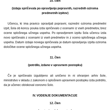
10. člen
(izdaja spričevala po opravljanju popravnih, razrednih oziroma
predmetnih izpitov)
Učencu, ki ima pravico opravljati popravni, razredni oziroma predmetni
izpit, šola ob koncu pouka izda spričevalo z ocenami iz vseh predmetov, brez
ocene splošnega učnega uspeha. Po opravljenem izpitu šola učencu izda
novo spričevalo z ocenami iz vseh predmetov in z oceno splošnega učnega
uspeha. Datum izdaje novega spričevala je datum opravljanja izpita oziroma
določitve ocene splošnega učnega uspeha.
11. člen
(potrdilo, izdano v upravnem postopku)
Če je spričevalo izgubljeno ali uničeno in ni ohranjen arhiv šole,
ministrstvo v skladu z zakonom o splošnem upravnem postopku izda potrdilo,
da je učenec obiskoval osnovno šolo.
IV. VODENJE DOKUMENTACIJE
12. člen