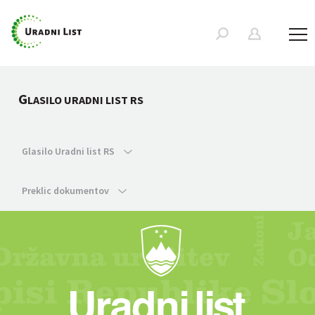
G
LASILO URADNI LIST RS
Glasilo Uradni list RS
Preklic dokumentov