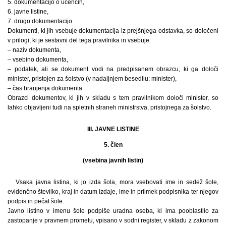
5. dokumentacijo o učencih,
6. javne listine,
7. drugo dokumentacijo.
Dokumenti, ki jih vsebuje dokumentacija iz prejšnjega odstavka, so določeni
v prilogi, ki je sestavni del tega pravilnika in vsebuje:
– naziv dokumenta,
– vsebino dokumenta,
– podatek, ali se dokument vodi na predpisanem obrazcu, ki ga določi
minister, pristojen za šolstvo (v nadaljnjem besedilu: minister),
– čas hranjenja dokumenta.
Obrazci dokumentov, ki jih v skladu s tem pravilnikom določi minister, so
lahko objavljeni tudi na spletnih straneh ministrstva, pristojnega za šolstvo.
III. JAVNE LISTINE
5. člen
(vsebina javnih listin)
Vsaka javna listina, ki jo izda šola, mora vsebovati ime in sedež šole,
evidenčno številko, kraj in datum izdaje, ime in priimek podpisnika ter njegov
podpis in pečat šole.
Javno listino v imenu šole podpiše uradna oseba, ki ima pooblastilo za
zastopanje v pravnem prometu, vpisano v sodni register, v skladu z zakonom