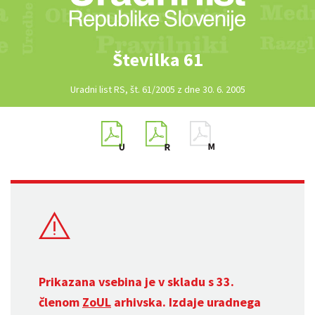
Številka 61
Uradni list RS, št. 61/2005 z dne 30. 6. 2005
Prikazana vsebina je v skladu s 33.
členom
ZoUL
arhivska. Izdaje uradnega