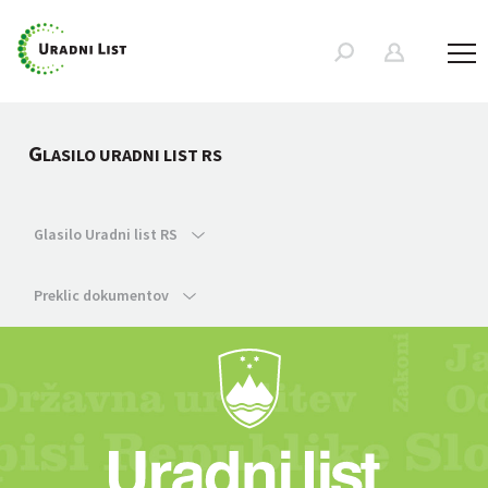
G
LASILO URADNI LIST RS
Glasilo Uradni list RS
Preklic dokumentov