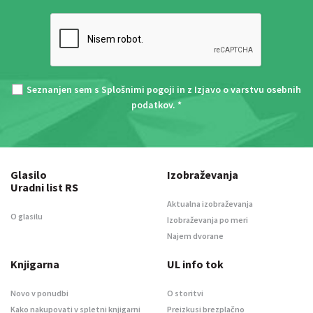
Seznanjen sem s
Splošnimi pogoji
in z
Izjavo o varstvu osebnih
podatkov
. *
Glasilo
Izobraževanja
Uradni list RS
Aktualna izobraževanja
O glasilu
Izobraževanja po meri
Najem dvorane
Knjigarna
UL info tok
Novo v ponudbi
O storitvi
Kako nakupovati v spletni knjigarni
Preizkusi brezplačno