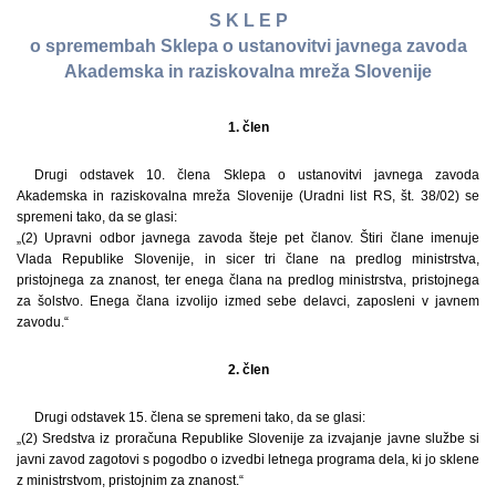
S K L E P
o spremembah Sklepa o ustanovitvi javnega zavoda
Akademska in raziskovalna mreža Slovenije
1. člen
Drugi odstavek 10. člena Sklepa o ustanovitvi javnega zavoda
Akademska in raziskovalna mreža Slovenije (Uradni list RS, št. 38/02) se
spremeni tako, da se glasi:
„(2) Upravni odbor javnega zavoda šteje pet članov. Štiri člane imenuje
Vlada Republike Slovenije, in sicer tri člane na predlog ministrstva,
pristojnega za znanost, ter enega člana na predlog ministrstva, pristojnega
za šolstvo. Enega člana izvolijo izmed sebe delavci, zaposleni v javnem
zavodu.“
2. člen
Drugi odstavek 15. člena se spremeni tako, da se glasi:
„(2) Sredstva iz proračuna Republike Slovenije za izvajanje javne službe si
javni zavod zagotovi s pogodbo o izvedbi letnega programa dela, ki jo sklene
z ministrstvom, pristojnim za znanost.“