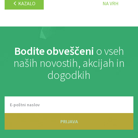
KAZALO
NA VRH
Bodite obveščeni
o vseh
naših novostih, akcijah in
dogodkih
PRIJAVA