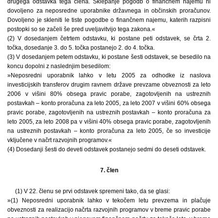
drugega odstavka tega člena. Sklepanje pogodb o finančnem najemu ni
dovoljeno za neposredne uporabnike državnega in občinskih proračunov.
Dovoljeno je skleniti le tiste pogodbe o finančnem najemu, katerih razpisni
postopki so se začeli še pred uveljavitvijo tega zakona.«
(2) V dosedanjem četrtem odstavku, ki postane peti odstavek, se črta 2.
točka, dosedanje 3. do 5. točka postanejo 2. do 4. točka.
(3) V dosedanjem petem odstavku, ki postane šesti odstavek, se besedilo na
koncu dopolni z naslednjim besedilom:
»Neposredni uporabnik lahko v letu 2005 za odhodke iz naslova
investicijskih transferov drugim ravnem države prevzame obveznosti za leto
2006 v višini 80% obsega pravic porabe, zagotovljenih na ustreznih
postavkah – konto proračuna za leto 2005, za leto 2007 v višini 60% obsega
pravic porabe, zagotovljenih na ustreznih postavkah – konto proračuna za
leto 2005, za leto 2008 pa v višini 40% obsega pravic porabe, zagotovljenih
na ustreznih postavkah – konto proračuna za leto 2005, če so investicije
vključene v načrt razvojnih programov.«
(4) Dosedanji šesti do deveti odstavek postanejo sedmi do deseti odstavek.
7. člen
(1) V 22. členu se prvi odstavek spremeni tako, da se glasi:
»(1) Neposredni uporabnik lahko v tekočem letu prevzema in plačuje
obveznosti za realizacijo načrta razvojnih programov v breme pravic porabe