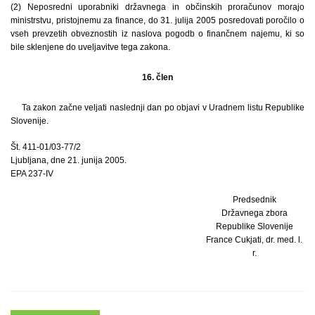
(2) Neposredni uporabniki državnega in občinskih proračunov morajo
ministrstvu, pristojnemu za finance, do 31. julija 2005 posredovati poročilo o
vseh prevzetih obveznostih iz naslova pogodb o finančnem najemu, ki so
bile sklenjene do uveljavitve tega zakona.
16. člen
Ta zakon začne veljati naslednji dan po objavi v Uradnem listu Republike
Slovenije.
Št. 411-01/03-77/2
Ljubljana, dne 21. junija 2005.
EPA 237-IV
Predsednik
Državnega zbora
Republike Slovenije
France Cukjati, dr. med. l.
r.