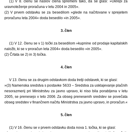
(1) V 8. členu se naslov člena spremeni tako, da se glasi: »Ukrepi za
uravnoteženje proračuna v letu 2004 in 2005«.
(2) V prvem odstavku se za besedilom »glede na načrtovane v sprejetem
proračunu leta 2004« doda besedilo »in 2005«.
3. člen
(1) V 12. členu se v 1) točki za besedilom »kupnine od prodaje kapitalskih
naložb, ki se v proračun leta 2004« doda besedilo »in 2005«.
(2) Črtata se 2) in 3) točka.
4. člen
V 13. členu se za drugim odstavkom doda tretji odstavek, ki se glasi:
»(3) Namenska sredstva s postavke 5633 – Sredstva za usklajevanje plačnih
nesorazmerij pri Ministrstvu za javno upravo, ki niso bila porabljena v letu
2005, se prenesejo v leto 2006. Za obseg prenesenih sredstev se povečata
obseg sredstev v finančnem načrtu Ministrstva za javno upravo, in proračun.«
5. člen
(1) V 16. členu se v prvem odstavku doda nova 1. točka, ki se glasi: