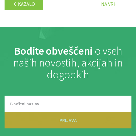
KAZALO
NA VRH
Bodite obveščeni
o vseh
naših novostih, akcijah in
dogodkih
PRIJAVA