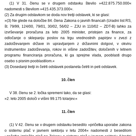
(1) V 31. členu se v drugem odstavku število »422.875.750.000«
nadomesti s številom »415.435.373.000«.
(2) Za drugim odstavkom se doda nov tretji odstavek, ki se glasi:
»(3) Ne glede na določbe 84. člena Zakona o javnih financah (Uradni list RS,
št. 79/99, 124/00, 79/01, 30/02, 56/02 – ZJU in 110/02 – ZDT-B) lahko za
izvrševanje proračuna za leto 2005 minister, pristojen za finance, za
odločanje o sklepanju poslov na trgu vrednostnih papirjev v zvezi z
zadolževanjem države in upravljanjem z državnimi dolgovi, v okviru
instrumentov zadolževanja, rokov in višine zadolžitev, določenih v letnem
programu financiranja proračuna, ki ga sprejme vlada, pooblasti drugo
osebo s pisnim pooblastilom.«
(3) Dosedanji tretji in četrti odstavek postaneta četrti in peti odstavek.
10. člen
V 38. členu se 2. točka spremeni tako, da se glasi:
»2. leto 2005 določi v višini 99.175 tolarjev.«
11. člen
(1) V 42. členu se v drugem odstavku besedilo »pričetka uporabe zakona
o sistemu plač v javnem sektorju v letu 2004« nadomesti z besedilom