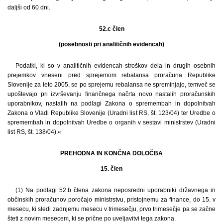
daljši od 60 dni.
52.c člen
(posebnosti pri analitičnih evidencah)
Podatki, ki so v analitičnih evidencah stroškov dela in drugih osebnih
prejemkov vneseni pred sprejemom rebalansa proračuna Republike
Slovenije za leto 2005, se po sprejemu rebalansa ne spreminjajo, temveč se
upoštevajo pri izvrševanju finančnega načrta novo nastalih proračunskih
uporabnikov, nastalih na podlagi Zakona o spremembah in dopolnitvah
Zakona o Vladi Republike Slovenije (Uradni list RS, št. 123/04) ter Uredbe o
spremembah in dopolnitvah Uredbe o organih v sestavi ministrstev (Uradni
list RS, št. 138/04).«
PREHODNA IN KONČNA DOLOČBA
15. člen
(1) Na podlagi 52.b člena zakona neposredni uporabniki državnega in
občinskih proračunov poročajo ministrstvu, pristojnemu za finance, do 15. v
mesecu, ki sledi zadnjemu mesecu v trimesečju, prvo trimesečje pa se začne
šteti z novim mesecem, ki se prične po uveljavitvi tega zakona.