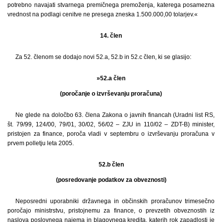
potrebno navajati stvarnega premičnega premoženja, katerega posamezna
vrednost na podlagi cenitve ne presega zneska 1.500.000,00 tolarjev.«
14. člen
Za 52. členom se dodajo novi 52.a, 52.b in 52.c člen, ki se glasijo:
»52.a člen
(poročanje o izvrševanju proračuna)
Ne glede na določbo 63. člena Zakona o javnih financah (Uradni list RS,
št. 79/99, 124/00, 79/01, 30/02, 56/02 – ZJU in 110/02 – ZDT-B) minister,
pristojen za finance, poroča vladi v septembru o izvrševanju proračuna v
prvem polletju leta 2005.
52.b člen
(posredovanje podatkov za obveznosti)
Neposredni uporabniki državnega in občinskih proračunov trimesečno
poročajo ministrstvu, pristojnemu za finance, o prevzetih obveznostih iz
naslova poslovnega najema in blagovnega kredita, katerih rok zapadlosti je