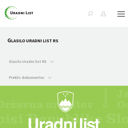
G
LASILO URADNI LIST RS
Glasilo Uradni list RS
Preklic dokumentov