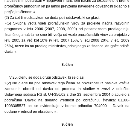
na ustreznih postavkah v njegovem finančnem načrtu za tekoče leto, v breme
proračunov prihodnjih let pa lahko prevzema navedene obveznosti skladno s
prejšnjim členom.«
(2) Za četrtim odstavkom se doda peti odstavek, ki se glasi:
»(5) Skupna vsota vseh proračunskih virov za projekte načrta razvojnih
programov v letu 2006 (2007, 2008, 2009) pri posameznem predlagatelju
finančnega načrta ne sme biti večja od vsote proračunskih virov za projekte v
letu 2005 za več kot 10% (v letu 2007 15%, v letu 2008 20%, v letu 2009
25%), razen ko na predlog ministrstva, pristojnega za finance, drugače odloči
vlada.«
8. člen
V 25. členu se doda drugi odstavek, ki se glasi:
»(2) Ne glede na prvi odstavek tega člena se obveznosti iz naslova vračila
zamudnih obresti od davka od prometa in storitev v zvezi z odločbo
Ustavnega sodišča RS št. U-I-356/02 z dne 23. septembra 2004 plačujejo s
podračuna 'Davek na dodano vrednost po obračunu', številka: 01100-
1008305527, ter se evidentirajo v breme prihodka 704000 – Davek na
dodano vrednost po obračunu.«.
9. člen