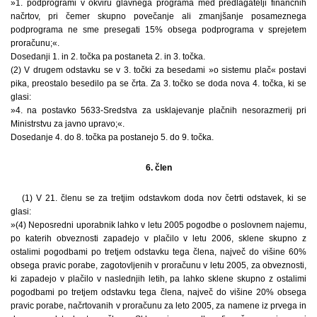
»1. podprogrami v okviru glavnega programa med predlagatelji finančnih
načrtov, pri čemer skupno povečanje ali zmanjšanje posameznega
podprograma ne sme presegati 15% obsega podprograma v sprejetem
proračunu;«.
Dosedanji 1. in 2. točka pa postaneta 2. in 3. točka.
(2) V drugem odstavku se v 3. točki za besedami »o sistemu plač« postavi
pika, preostalo besedilo pa se črta. Za 3. točko se doda nova 4. točka, ki se
glasi:
»4. na postavko 5633-Sredstva za usklajevanje plačnih nesorazmerij pri
Ministrstvu za javno upravo;«.
Dosedanje 4. do 8. točka pa postanejo 5. do 9. točka.
6. člen
(1) V 21. členu se za tretjim odstavkom doda nov četrti odstavek, ki se
glasi:
»(4) Neposredni uporabnik lahko v letu 2005 pogodbe o poslovnem najemu,
po katerih obveznosti zapadejo v plačilo v letu 2006, sklene skupno z
ostalimi pogodbami po tretjem odstavku tega člena, največ do višine 60%
obsega pravic porabe, zagotovljenih v proračunu v letu 2005, za obveznosti,
ki zapadejo v plačilo v naslednjih letih, pa lahko sklene skupno z ostalimi
pogodbami po tretjem odstavku tega člena, največ do višine 20% obsega
pravic porabe, načrtovanih v proračunu za leto 2005, za namene iz prvega in