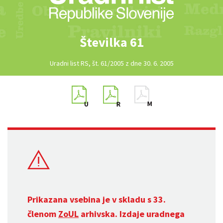
Številka 61
Uradni list RS, št. 61/2005 z dne 30. 6. 2005
Prikazana vsebina je v skladu s 33.
členom
ZoUL
arhivska. Izdaje uradnega