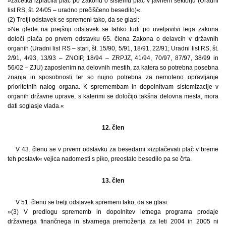
»začetka izplačila plač po Zakonu o sistemu plač v javnem sektorju (Uradni
list RS, št. 24/05 – uradno prečiščeno besedilo)«.
(2) Tretji odstavek se spremeni tako, da se glasi:
»Ne glede na prejšnji odstavek se lahko tudi po uveljavitvi tega zakona
določi plača po prvem odstavku 65. člena Zakona o delavcih v državnih
organih (Uradni list RS – stari, št. 15/90, 5/91, 18/91, 22/91; Uradni list RS, št.
2/91, 4/93, 13/93 – ZNOIP, 18/94 – ZRPJZ, 41/94, 70/97, 87/97, 38/99 in
56/02 – ZJU) zaposlenim na delovnih mestih, za katera so potrebna posebna
znanja in sposobnosti ter so nujno potrebna za nemoteno opravljanje
prioritetnih nalog organa. K spremembam in dopolnitvam sistemizacije v
organih državne uprave, s katerimi se določijo takšna delovna mesta, mora
dati soglasje vlada.«
12. člen
V 43. členu se v prvem odstavku za besedami »izplačevati plač v breme
teh postavk« vejica nadomesti s piko, preostalo besedilo pa se črta.
13. člen
V 51. členu se tretji odstavek spremeni tako, da se glasi:
»(3) V predlogu sprememb in dopolnitev letnega programa prodaje
državnega finančnega in stvarnega premoženja za leti 2004 in 2005 ni