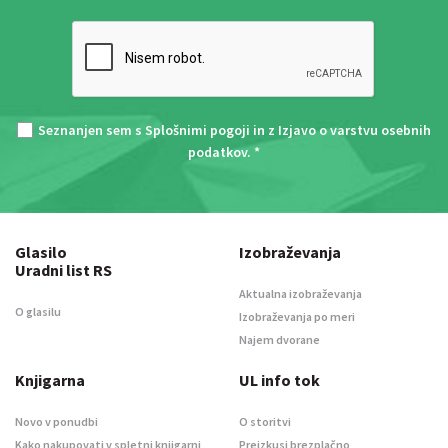
Seznanjen sem s
Splošnimi pogoji
in z
Izjavo o varstvu osebnih
podatkov
. *
Glasilo
Izobraževanja
Uradni list RS
Aktualna izobraževanja
O glasilu
Izobraževanja po meri
Najem dvorane
Knjigarna
UL info tok
Novo v ponudbi
O storitvi
Kako nakupovati v spletni knjigarni
Preizkusi brezplačno