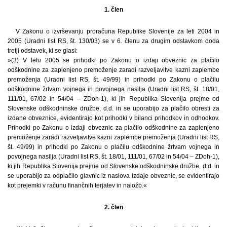
1. člen
V Zakonu o izvrševanju proračuna Republike Slovenije za leti 2004 in
2005 (Uradni list RS, št. 130/03) se v 6. členu za drugim odstavkom doda
tretji odstavek, ki se glasi:
»(3) V letu 2005 se prihodki po Zakonu o izdaji obveznic za plačilo
odškodnine za zaplenjeno premoženje zaradi razveljavitve kazni zaplembe
premoženja (Uradni list RS, št. 49/99) in prihodki po Zakonu o plačilu
odškodnine žrtvam vojnega in povojnega nasilja (Uradni list RS, št. 18/01,
111/01, 67/02 in 54/04 – ZDoh-1), ki jih Republika Slovenija prejme od
Slovenske odškodninske družbe, d.d. in se uporabijo za plačilo obresti za
izdane obveznice, evidentirajo kot prihodki v bilanci prihodkov in odhodkov.
Prihodki po Zakonu o izdaji obveznic za plačilo odškodnine za zaplenjeno
premoženje zaradi razveljavitve kazni zaplembe premoženja (Uradni list RS,
št. 49/99) in prihodki po Zakonu o plačilu odškodnine žrtvam vojnega in
povojnega nasilja (Uradni list RS, št. 18/01, 111/01, 67/02 in 54/04 – ZDoh-1),
ki jih Republika Slovenija prejme od Slovenske odškodninske družbe, d.d. in
se uporabijo za odplačilo glavnic iz naslova izdaje obveznic, se evidentirajo
kot prejemki v računu finančnih terjatev in naložb.«
2. člen