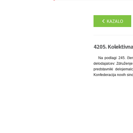
KAZALO
4205. Kolektivn
Na podlagi 245. člen
delodajalcev: Združenje
predstavniki delojema
Konfederacija novih sind