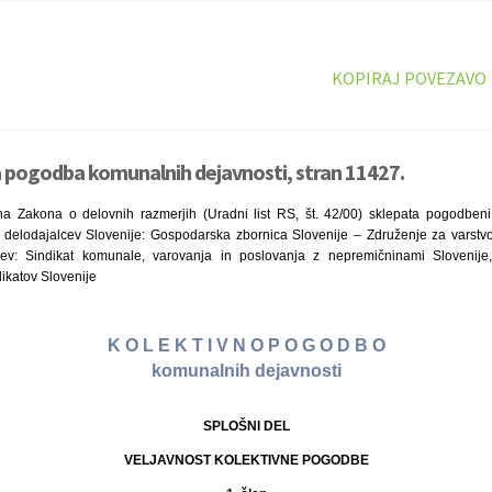
KOPIRAJ POVEZAVO
a pogodba komunalnih dejavnosti, stran 11427.
a Zakona o delovnih razmerjih (Uradni list RS, št. 42/00) sklepata pogodbeni 
 delodajalcev Slovenije: Gospodarska zbornica Slovenije – Združenje za varstvo 
lcev: Sindikat komunale, varovanja in poslovanja z nepremičninami Slovenij
ikatov Slovenije
K O L E K T I V N O P O G O D B O
komunalnih dejavnosti
SPLOŠNI DEL
VELJAVNOST KOLEKTIVNE POGODBE