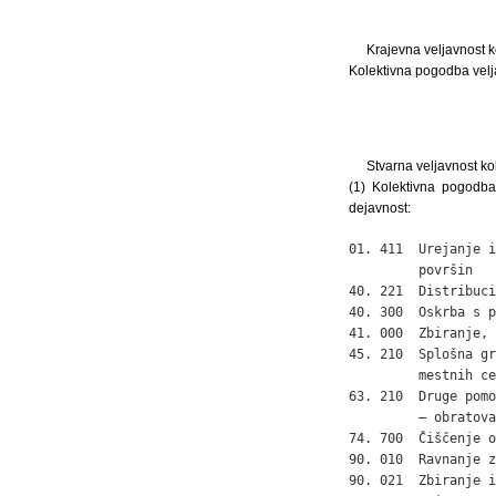
Krajevna veljavnost 
Kolektivna pogodba velj
Stvarna veljavnost k
(1) Kolektivna pogodba
dejavnost:
01. 411  Urejanje i
         površin

40. 221  Distribuci
40. 300  Oskrba s p
41. 000  Zbiranje, 
45. 210  Splošna gr
         mestnih ce
63. 210  Druge pomo
         – obratova
74. 700  Čiščenje o
90. 010  Ravnanje z
90. 021  Zbiranje i