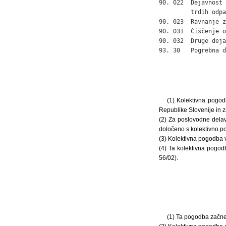
90. 022  Dejavnost 
         trdih odpa
90. 023  Ravnanje z
90. 031  Čiščenje o
90. 032  Druge deja
93. 30   Pogrebna d
(1) Kolektivna pogod
Republike Slovenije in z
(2) Za poslovodne delav
določeno s kolektivno po
(3) Kolektivna pogodba v
(4) Ta kolektivna pogodb
56/02).
(1) Ta pogodba začne 