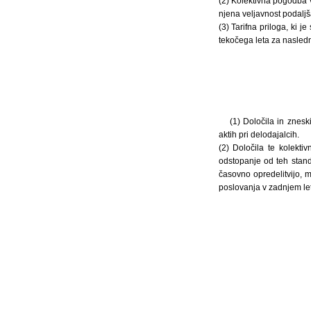
(2) Kolektivna pogodba 
njena veljavnost podaljš
(3) Tarifna priloga, ki 
tekočega leta za nasledn
(1) Določila in znesk
aktih pri delodajalcih.
(2) Določila te kolekt
odstopanje od teh stan
časovno opredelitvijo, 
poslovanja v zadnjem let