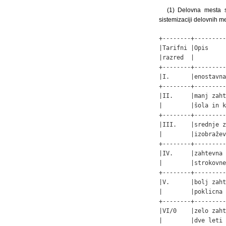
(1) Delovna mesta s
sistemizaciji delovnih mes
+--------+---------
|Tarifni |Opis     
|razred  |         
+--------+---------
|I.      |enostavna
+--------+---------
|II.     |manj zaht
|        |šola in k
+--------+---------
|III.    |srednje z
|        |izobražev
+--------+---------
|IV.     |zahtevna 
|        |strokovne
+--------+---------
|V.      |bolj zaht
|        |poklicna 
+--------+---------
|VI/0    |zelo zaht
|        |dve leti 