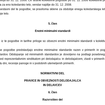
velja do 31. 12. 2006. Če stranki kolektivne pogodbe po 31. 12. 2006 kolektivne
a za eno koledarsko leto, vendar najdlje do 31. 12. 2008.
je sestavni del te pogodbe, se praviloma sklene za obdobje enega koledarskega le
je leto.
5. člen
Enotni minimalni standardi
i iz te pogodbe in tarifne priloge so obvezni enotni minimalni standardi v kolek
ivne pogodbe predstavljajo enotne minimalne standarde razen v primerih in pog
dardov. Odstopanje od minimalnih standardov je dovoljeno na podlagi posebne
med reprezentativnim sindikatom pri delodajalcu in delodajalcem, zlasti v primeri
u dni, recesije panoge in v podobnih utemeljenih primerih.
NORMATIVNI DEL
PRAVICE IN OBVEZNOSTI DELODAJALCA
IN DELAVCEV
6. člen
Razvrstitev del