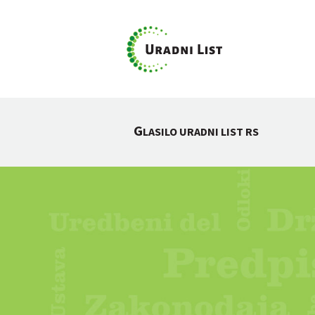
G
LASILO URADNI LIST RS