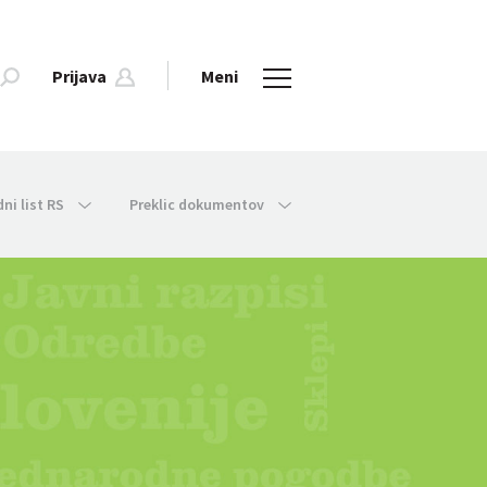
Prijava
Meni
dni list RS
Preklic dokumentov