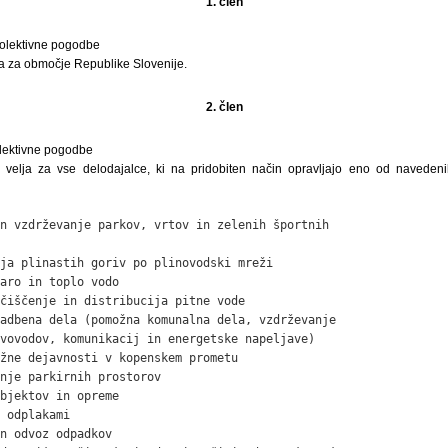
1. člen
kolektivne pogodbe
a za območje Republike Slovenije.
2. člen
olektivne pogodbe
 velja za vse delodajalce, ki na pridobiten način opravljajo eno od navedeni
n vzdrževanje parkov, vrtov in zelenih športnih

ja plinastih goriv po plinovodski mreži

aro in toplo vodo

čiščenje in distribucija pitne vode

adbena dela (pomožna komunalna dela, vzdrževanje

vovodov, komunikacij in energetske napeljave)

žne dejavnosti v kopenskem prometu

nje parkirnih prostorov

bjektov in opreme

 odplakami

n odvoz odpadkov
