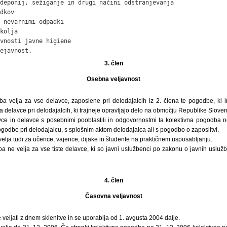
deponij, sežiganje in drugi načini odstranjevanja

dkov

 nevarnimi odpadki

kolja

vnosti javne higiene

ejavnost.
3. člen
Osebna veljavnost
ba velja za vse delavce, zaposlene pri delodajalcih iz 2. člena te pogodbe, k
a delavce pri delodajalcih, ki trajneje opravljajo delo na območju Republike Sloven
ce in delavce s posebnimi pooblastili in odgovornostmi ta kolektivna pogodba ne
godbo pri delodajalcu, s splošnim aktom delodajalca ali s pogodbo o zaposlitvi.
elja tudi za učence, vajence, dijake in študente na praktičnem usposabljanju.
a ne velja za vse tiste delavce, ki so javni uslužbenci po zakonu o javnih uslužbe
4. člen
Časovna veljavnost
veljati z dnem sklenitve in se uporablja od 1. avgusta 2004 dalje.