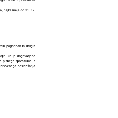
 pogodbe ne odpovesta se
ta, najkasneje do 31. 12.
tivnih pogodbah in drugih
ojih, ko je dogovorjeno
ga pisnega sporazuma, s
h bistvenega poslabšanja