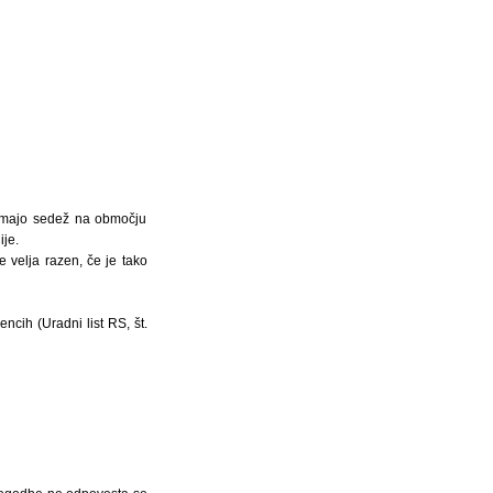
i imajo sedež na območju
ije.
 velja razen, če je tako
ncih (Uradni list RS, št.