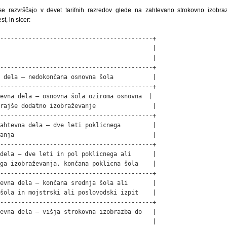
e razvrščajo v devet tarifnih razredov glede na zahtevano strokovno izobra
t, in sicer:
-------------------------------------------+

                                           |

                                           |

-------------------------------------------+

 dela – nedokončana osnovna šola           |

-------------------------------------------+

evna dela – osnovna šola oziroma osnov­na  |

rajše dodatno izobraževanje                |

-------------------------------------------+

ahtevna dela – dve leti poklicnega         |

anja                                       |

-------------------------------------------+

dela – dve leti in pol poklicnega ali      |

ga izobraževanja, končana poklicna šola    |

-------------------------------------------+

evna dela – končana srednja šola ali       |

šola in mojstrski ali poslovodski izpit    |

-------------------------------------------+

evna dela – višja strokovna izobrazba do   |

                                           |
