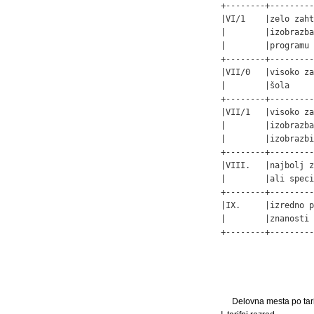
+--------+---------
|VI/1    |zelo zaht
|        |izobrazba
|        |programu 
+--------+---------
|VII/0   |visoko za
|        |šola     
+--------+---------
|VII/1   |visoko za
|        |izobrazba
|        |izobrazbi
+--------+---------
|VIII.   |najbolj z
|        |ali speci
+--------+---------
|IX.     |izredno p
|        |znanosti 
+--------+---------
Delovna mesta po tari