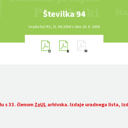
Številka 94
Uradni list RS, št. 94/2004 z dne 26. 8. 2004
du s 33. členom
ZoUL
arhivska. Izdaje uradnega lista, iz