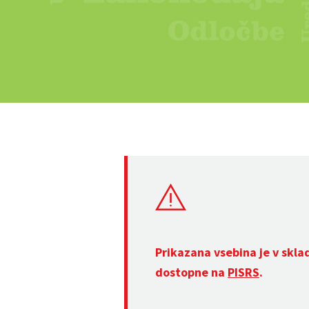
Prikazana vsebina je v skla
dostopne na
PISRS
.