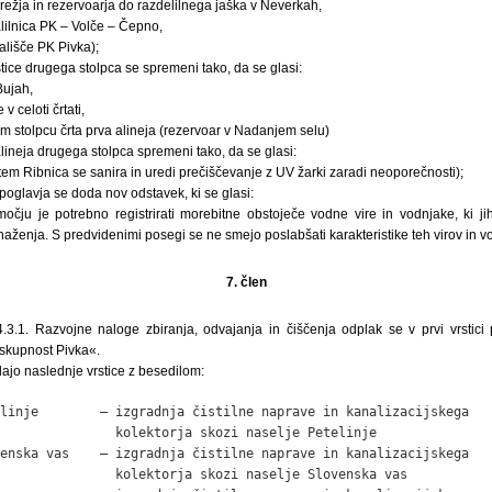
režja in rezervoarja do razdelilnega jaška v Neverkah,
lilnica PK – Volče – Čepno,
ališče PK Pivka);
stice drugega stolpca se spremeni tako, da se glasi:
Bujah,
 v celoti črtati,
gem stolpcu črta prva alineja (rezervoar v Nadanjem selu)
 alineja drugega stolpca spremeni tako, da se glasi:
tem Ribnica se sanira in uredi prečiščevanje z UV žarki zaradi neoporečnosti);
oglavja se doda nov odstavek, ki se glasi:
u je potrebno registrirati morebitne obstoječe vodne vire in vodnjake, ki jih
aženja. S predvidenimi posegi se ne smejo poslabšati karakteristike teh virov in v
7. člen
4.3.1. Razvojne naloge zbiranja, odvajanja in čiščenja odplak se v prvi vrstic
 skupnost Pivka«.
ajo naslednje vrstice z besedilom:
linje        – izgradnja čistilne naprave in kanalizacijskega

               kolektorja skozi naselje Petelinje

enska vas    – izgradnja čistilne naprave in kanalizacijskega

               kolektorja skozi naselje Slovenska vas
