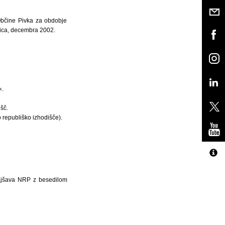
Občine Pivka za obdobje
knica, decembra 2002.
«.
šč.
 republiško izhodišče).
rajšava NRP z besedilom