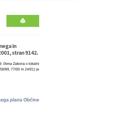
nega in
001, stran 9142.
29. člena Zakona o lokalni
 58/99, 77/00 in 24/01) je
nega plana Občine