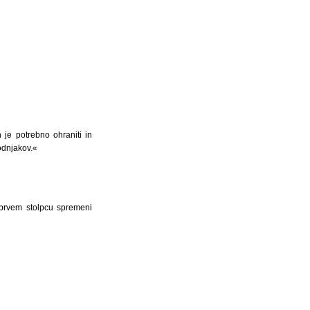
 je potrebno ohraniti in
odnjakov.«
i prvem stolpcu spremeni