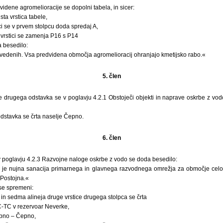
videne agromelioracije se dopolni tabela, in sicer:
sta vrstica tabele,
ici se v prvem stolpcu doda spredaj A,
rstici se zamenja P16 s P14
 besedilo:
izvedenih. Vsa predvidena območja agromelioracij ohranjajo kmetijsko rabo.«
5. člen
 drugega odstavka se v poglavju 4.2.1 Obstoječi objekti in naprave oskrbe z vodo
 odstavka se črta naselje Čepno.
6. člen
 poglavju 4.2.3 Razvojne naloge oskrbe z vodo se doda besedilo:
ub je nujna sanacija primarnega in glavnega razvodnega omrežja za območje cel
Postojna.«
 se spremeni:
ta in sedma alineja druge vrstice drugega stolpca se črta
-TC v rezervoar Neverke,
pno – Čepno,