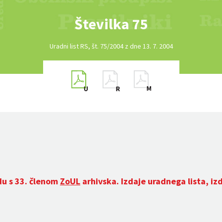
Številka 75
Uradni list RS, št. 75/2004 z dne 13. 7. 2004
du s 33. členom
ZoUL
arhivska. Izdaje uradnega lista, iz