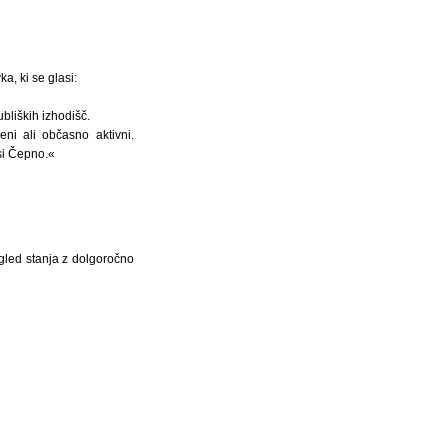
, ki se glasi:
bliških izhodišč.
ni ali občasno aktivni.
si Čepno.«
egled stanja z dolgoročno