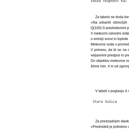
Vaška skupnost Kal 
                   
Za tabelo se doda bes
»Na urbanih območjih j
Q(100).S predvidenimi p
V meteorni odvodni siste
o emisiji snovi in toplot
Meteorne vode s prometnih
V primeru, da bi se na 
veljavnimi predpisi in p
Do objektov meteorne od
širine min. 4 m od zgorn
V tabeli v poglavju 
 Stara Sušica      
Za predzadnjim stavk
»Predvideti je potrebno