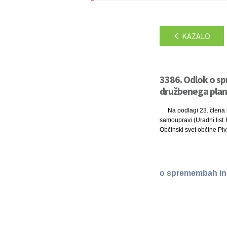
KAZALO
3386. Odlok o s
družbenega plana
Na podlagi 23. člena i
samoupravi (Uradni list R
Občinski svet občine Pivk
o spremembah in 