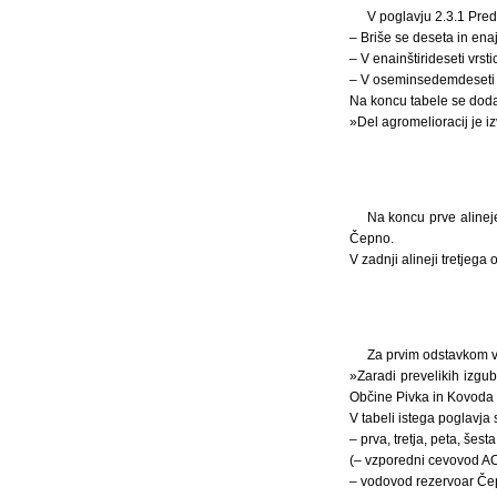
V poglavju 2.3.1 Pred
– Briše se deseta in enaj
– V enainštirideseti vrst
– V oseminsedemdeseti v
Na koncu tabele se doda
»Del agromelioracij je 
Na koncu prve alineje
Čepno.
V zadnji alineji tretjega
Za prvim odstavkom v
»Zaradi prevelikih izg
Občine Pivka in Kovoda 
V tabeli istega poglavja
– prva, tretja, peta, šes
(– vzporedni cevovod AC
– vodovod rezervoar Če