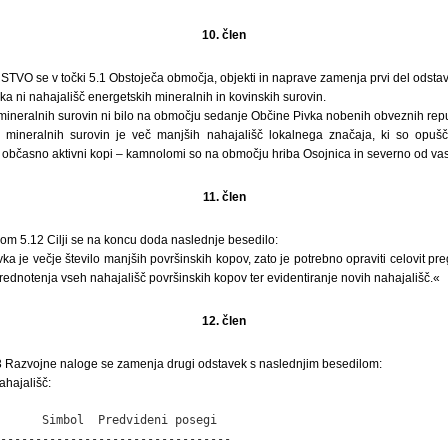
10. člen
VO se v točki 5.1 Obstoječa območja, objekti in naprave zamenja prvi del odstavka
 ni nahajališč energetskih mineralnih in kovinskih surovin.
mineralnih surovin ni bilo na območju sedanje Občine Pivka nobenih obveznih repu
 mineralnih surovin je več manjših nahajališč lokalnega značaja, ki so opušče
li občasno aktivni kopi – kamnolomi so na območju hriba Osojnica in severno od va
11. člen
om 5.12 Cilji se na koncu doda naslednje besedilo:
 je večje število manjših površinskih kopov, zato je potrebno opraviti celovit pr
rednotenja vseh nahajališč površinskih kopov ter evidentiranje novih nahajališč.«
12. člen
Razvojne naloge se zamenja drugi odstavek s naslednjim besedilom:
hajališč:
      Simbol  Predvideni posegi

---------------------------------
