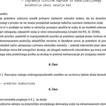
             – izgradnja čistilne naprave in kanalizacijskega

               kolektorja skozi naselje Kal
edilo:
e potrebno ustrezno urediti primarni meteorni odvodni sistem, da bo dosež
osegi v prostor se ne smejo poslabšati sedanje odtočne razmere meteorne vode.
m in v podtalje se lahko iz območja posegov spušča le voda, ki po kvaliteti ustre
e pri odvajanju odpadnih voda iz virov onesnaževanja (Uradni list RS, št. 35/96).
 površin, parkirišč in manipulativnih površin je potrebno speljati preko lovilcev o
obravnavanem področju skladiščile nevarne in škodljive snovi, je potrebno to pos
redvideti način ukrepanja v primeru ekološke nesreče – izdelati interventni plan ukr
vodnje mora biti omogočen dostop, ob strugah meteornih odvodnikov pa mora osta
jega roba pretočnega profila za dostop in prehod mehanizacije pri izvajanju rednih
8. člen
4.4.1. Razvojne naloge vodnogospodarskih ureditev se na koncu tabele doda besedi
– ureditev hudournika
9. člen
om besedila poglavja 4.4.1. se doda:
 ustrezne ukrepe za preprečitev erozijskega delovanja vode na obravnavanem obm