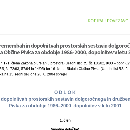
KOPIRAJ POVEZAVO
premembah in dopolnitvah prostorskih sestavin dolgoroč
 Občine Pivka za obdobje 1986-2000, dopolnitev v letu 2
n 171. člena Zakona o urejanju prostora (Uradni list RS, št. 110/02, 8/03 – popr.), 
S, št. 72/93, 57/94 in 14/95) ter 16. člena Statuta Občine Pivka (Uradni list RS, št.
a na 15. redni seji dne 28. 6. 2004 sprejel
O D L O K
dopolnitvah prostorskih sestavin dolgoročnega in družbe
Pivka za obdobje 1986–2000, dopolnitev v letu 2001
1. člen
(uvodne določbe)