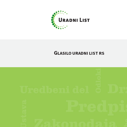
G
LASILO URADNI LIST RS