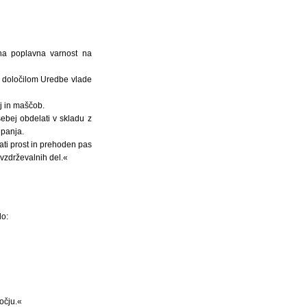
ena poplavna varnost na
za določilom Uredbe vlade
lj in maščob.
ebej obdelati v skladu z
epanja.
ti prost in prehoden pas
 vzdrževalnih del.«
lo:
očju.«