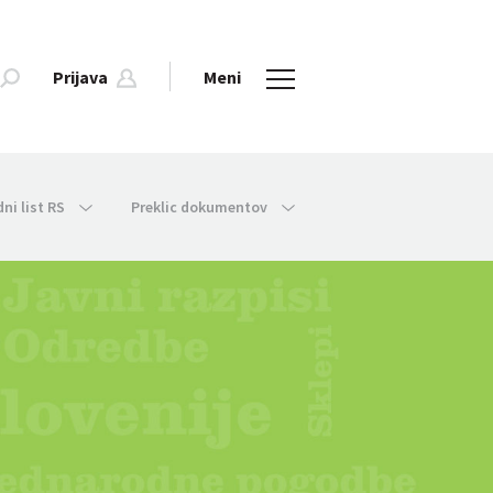
Prijava
Meni
dni list RS
Preklic dokumentov