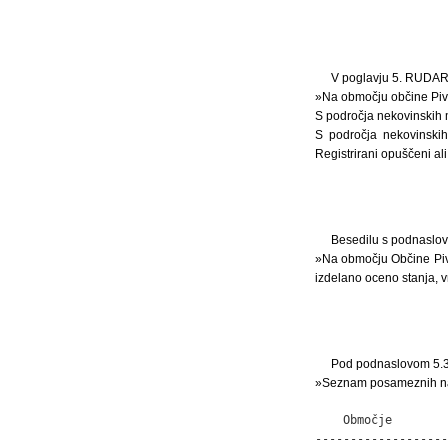
V poglavju 5. RUDARST
»Na območju občine Pivka
S področja nekovinskih 
S področja nekovinskih
Registrirani opuščeni a
Besedilu s podnaslov
»Na območju Občine Pivka
izdelano oceno stanja, v
Pod podnaslovom 5.3 
»Seznam posameznih na
    Območje        
-------------------