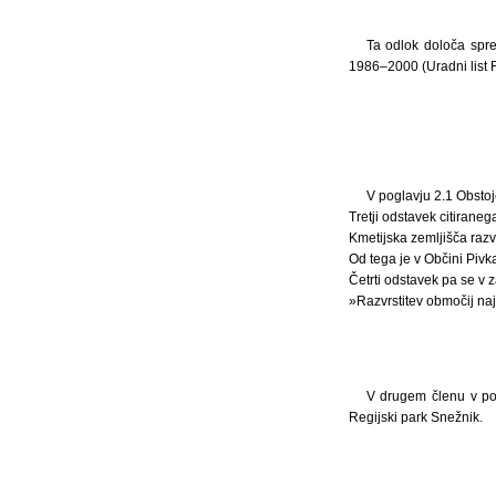
Ta odlok določa spr
1986–2000 (Uradni list R
V poglavju 2.1 Obstoj
Tretji odstavek citiraneg
Kmetijska zemljišča razv
Od tega je v Občini Pivk
Četrti odstavek pa se v z
»Razvrstitev območij naj
V drugem členu v po
Regijski park Snežnik.