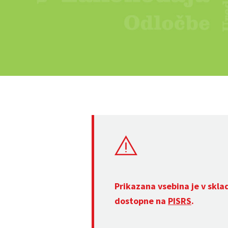
Prikazana vsebina je v skla
dostopne na
PISRS
.