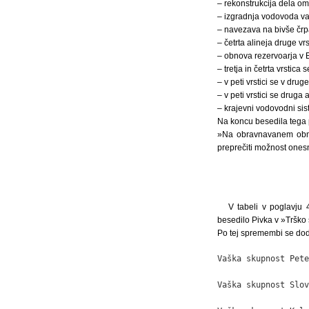
– rekonstrukcija dela om
– izgradnja vodovoda va
– navezava na bivše črp
– četrta alineja druge vr
– obnova rezervoarja v 
– tretja in četrta vrstica se
– v peti vrstici se v dru
– v peti vrstici se druga
– krajevni vodovodni sis
Na koncu besedila tega p
»Na obravnavanem območj
preprečiti možnost onesn
V tabeli v poglavju 
besedilo Pivka v »Trško
Po tej spremembi se dod
Vaška skupnost Pete
                   
Vaška skupnost Slov
                   